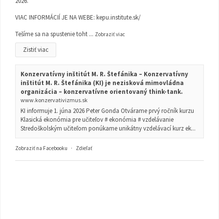
2026.
VIAC INFORMÁCIÍ JE NA WEBE:
kepu.institute.sk/
Tešíme sa na spustenie toht
...
Zobraziť viac
Zistiť viac
Konzervatívny inštitút M. R. Štefánika – Konzervatívny
inštitút M. R. Štefánika (KI) je nezisková mimovládna
organizácia – konzervatívne orientovaný think-tank.
www.konzervativizmus.sk
KI informuje 1. júna 2026 Peter Gonda Otvárame prvý ročník kurzu
Klasická ekonómia pre učiteľov # ekonómia # vzdelávanie
Stredoškolským učiteľom ponúkame unikátny vzdelávací kurz ek...
Zobraziť na Facebooku
·
Zdieľať