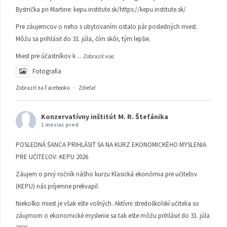
Bystrička pri Martine:
kepu.institute.sk/https://kepu.institute.sk/
Pre záujemcov o neho s ubytovaním ostalo pár posledných miest.
Môžu sa prihlásiť do 31. júla, čím skôr, tým lepšie.
Miest pre účastníkov k
...
Zobraziť viac
Fotografia
Zobraziť na Facebooku
·
Zdieľať
Konzervatívny inštitút M. R. Štefánika
1 mesiac pred
POSLEDNÁ ŠANCA PRIHLÁSIŤ SA NA KURZ EKONOMICKÉHO MYSLENIA
PRE UČITEĽOV: KEPU 2026
Záujem o prvý ročník nášho kurzu Klasická ekonómia pre učiteľov
(KEPU) nás príjemne prekvapil.
Niekoľko miest je však ešte voľných. Aktívni stredoškolskí učitelia so
záujmom o ekonomické myslenie sa tak ešte môžu prihlásiť do 31. júla