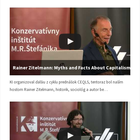
Rainer Zitelmann: Myths and Facts About Capitalism
KI organizoval ďalšiu z cyklu prednášok CEQLS, tentoraz bol naším
hosťom Rainer Zitelmann, historik, sociológ a autor be…