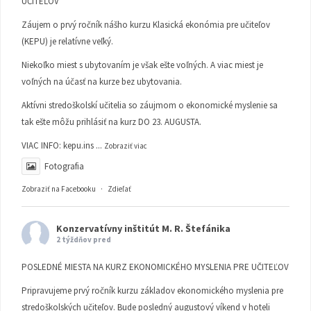
UČITEĽOV
Záujem o prvý ročník nášho kurzu Klasická ekonómia pre učiteľov
(KEPU) je relatívne veľký.
Niekoľko miest s ubytovaním je však ešte voľných. A viac miest je
voľných na účasť na kurze bez ubytovania.
Aktívni stredoškolskí učitelia so záujmom o ekonomické myslenie sa
tak ešte môžu prihlásiť na kurz DO 23. AUGUSTA.
VIAC INFO:
kepu.ins
...
Zobraziť viac
Fotografia
Zobraziť na Facebooku
·
Zdieľať
Konzervatívny inštitút M. R. Štefánika
2 týždňov pred
POSLEDNÉ MIESTA NA KURZ EKONOMICKÉHO MYSLENIA PRE UČITEĽOV
Pripravujeme prvý ročník kurzu základov ekonomického myslenia pre
stredoškolských učiteľov. Bude posledný augustový víkend v hoteli