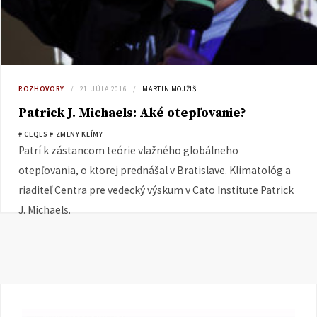
ROZHOVORY
21. JÚLA 2016
MARTIN MOJŽIŠ
Patrick J. Michaels: Aké otepľovanie?
# CEQLS
# ZMENY KLÍMY
Patrí k zástancom teórie vlažného globálneho
otepľovania, o ktorej prednášal v Bratislave. Klimatológ a
riaditeľ Centra pre vedecký výskum v Cato Institute Patrick
J. Michaels.