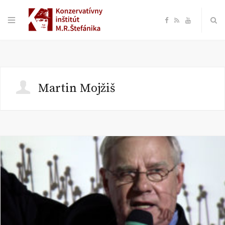
F
R
Y
a
S
o
c
S
u
Martin Mojžiš
e
T
b
u
o
b
o
e
k