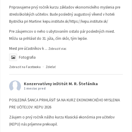
Pripravujeme prvý ročník kurzu základov ekonomického myslenia pre
stredoškolských učiteľov. Bude posledný augustový víkend v hoteli
Bystrička pri Martine:
kepu.institute.sk/https://kepu.institute.sk/
Pre záujemcov o neho s ubytovaním ostalo pár posledných miest.
Môžu sa prihlásiť do 31. júla, čím skôr, tým lepšie.
Miest pre účastníkov k
...
Zobraziť viac
Fotografia
Zobraziť na Facebooku
·
Zdieľať
Konzervatívny inštitút M. R. Štefánika
1 mesiac pred
POSLEDNÁ ŠANCA PRIHLÁSIŤ SA NA KURZ EKONOMICKÉHO MYSLENIA
PRE UČITEĽOV: KEPU 2026
Záujem o prvý ročník nášho kurzu Klasická ekonómia pre učiteľov
(KEPU) nás príjemne prekvapil.