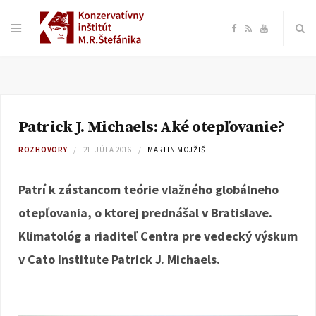
F
R
Y
a
S
o
c
S
u
Patrick J. Michaels: Aké otepľovanie?
e
T
ROZHOVORY
21. JÚLA 2016
MARTIN MOJŽIŠ
b
u
Patrí k zástancom teórie vlažného globálneho
o
b
otepľovania, o ktorej prednášal v Bratislave.
Klimatológ a riaditeľ Centra pre vedecký výskum
o
e
v Cato Institute Patrick J. Michaels.
k