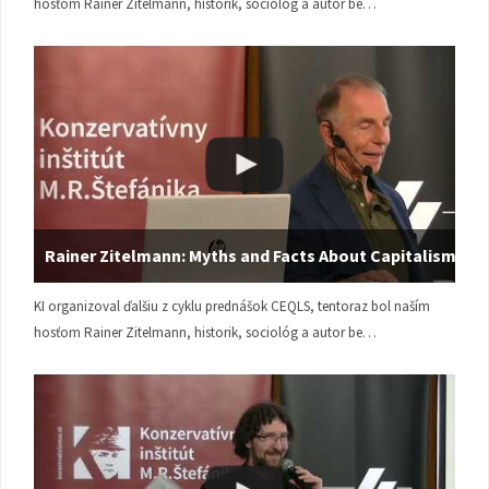
hosťom Rainer Zitelmann, historik, sociológ a autor be…
Rainer Zitelmann: Myths and Facts About Capitalism
KI organizoval ďalšiu z cyklu prednášok CEQLS, tentoraz bol naším
hosťom Rainer Zitelmann, historik, sociológ a autor be…