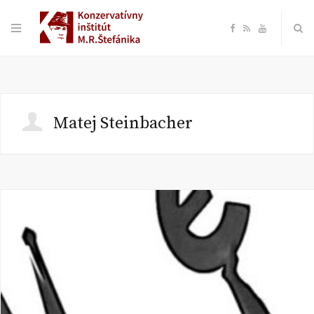
F
R
Y
a
S
o
c
S
u
Matej Steinbacher
e
T
b
u
o
b
o
e
k