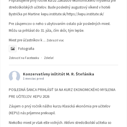
Pripravujeme prvý ročník kurzu základov ekonomického myslenia pre
stredoškolských učiteľov. Bude posledný augustový víkend v hoteli
Bystrička pri Martine:
kepu.institute.sk/https://kepu.institute.sk/
Pre záujemcov o neho s ubytovaním ostalo pár posledných miest.
Môžu sa prihlásiť do 31. júla, čím skôr, tým lepšie.
Miest pre účastníkov k
...
Zobraziť viac
Fotografia
Zobraziť na Facebooku
·
Zdieľať
Konzervatívny inštitút M. R. Štefánika
1 mesiac pred
POSLEDNÁ ŠANCA PRIHLÁSIŤ SA NA KURZ EKONOMICKÉHO MYSLENIA
PRE UČITEĽOV: KEPU 2026
Záujem o prvý ročník nášho kurzu Klasická ekonómia pre učiteľov
(KEPU) nás príjemne prekvapil.
Niekoľko miest je však ešte voľných. Aktívni stredoškolskí učitelia so