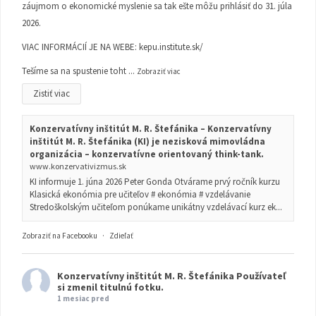
záujmom o ekonomické myslenie sa tak ešte môžu prihlásiť do 31. júla
2026.
VIAC INFORMÁCIÍ JE NA WEBE:
kepu.institute.sk/
Tešíme sa na spustenie toht
...
Zobraziť viac
Zistiť viac
Konzervatívny inštitút M. R. Štefánika – Konzervatívny
inštitút M. R. Štefánika (KI) je nezisková mimovládna
organizácia – konzervatívne orientovaný think-tank.
www.konzervativizmus.sk
KI informuje 1. júna 2026 Peter Gonda Otvárame prvý ročník kurzu
Klasická ekonómia pre učiteľov # ekonómia # vzdelávanie
Stredoškolským učiteľom ponúkame unikátny vzdelávací kurz ek...
Zobraziť na Facebooku
·
Zdieľať
Konzervatívny inštitút M. R. Štefánika
Používateľ
si zmenil titulnú fotku.
1 mesiac pred