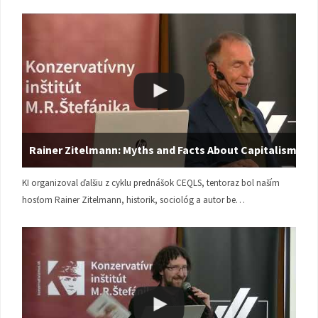
Rainer Zitelmann: Myths and Facts About Capitalism
KI organizoval ďalšiu z cyklu prednášok CEQLS, tentoraz bol naším
hosťom Rainer Zitelmann, historik, sociológ a autor be…