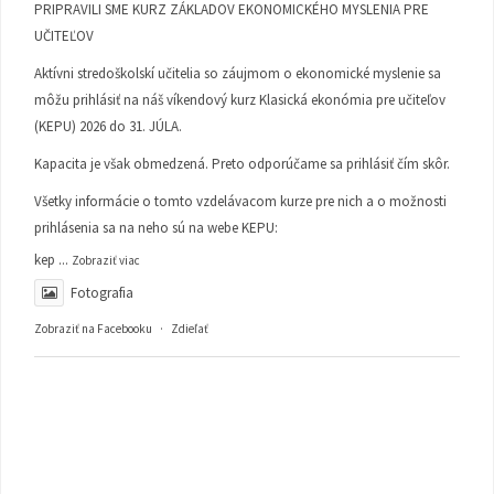
PRIPRAVILI SME KURZ ZÁKLADOV EKONOMICKÉHO MYSLENIA PRE
UČITEĽOV
Aktívni stredoškolskí učitelia so záujmom o ekonomické myslenie sa
môžu prihlásiť na náš víkendový kurz Klasická ekonómia pre učiteľov
(KEPU) 2026 do 31. JÚLA.
Kapacita je však obmedzená. Preto odporúčame sa prihlásiť čím skôr.
Všetky informácie o tomto vzdelávacom kurze pre nich a o možnosti
prihlásenia sa na neho sú na webe KEPU:
kep
...
Zobraziť viac
Fotografia
Zobraziť na Facebooku
·
Zdieľať