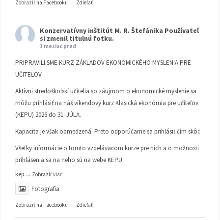
Zobraziť na Facebooku
·
Zdieľať
Konzervatívny inštitút M. R. Štefánika
Používateľ
si zmenil titulnú fotku.
1 mesiac pred
PRIPRAVILI SME KURZ ZÁKLADOV EKONOMICKÉHO MYSLENIA PRE
UČITEĽOV
Aktívni stredoškolskí učitelia so záujmom o ekonomické myslenie sa
môžu prihlásiť na náš víkendový kurz Klasická ekonómia pre učiteľov
(KEPU) 2026 do 31. JÚLA.
Kapacita je však obmedzená. Preto odporúčame sa prihlásiť čím skôr.
Všetky informácie o tomto vzdelávacom kurze pre nich a o možnosti
prihlásenia sa na neho sú na webe KEPU:
kep
...
Zobraziť viac
Fotografia
Zobraziť na Facebooku
·
Zdieľať