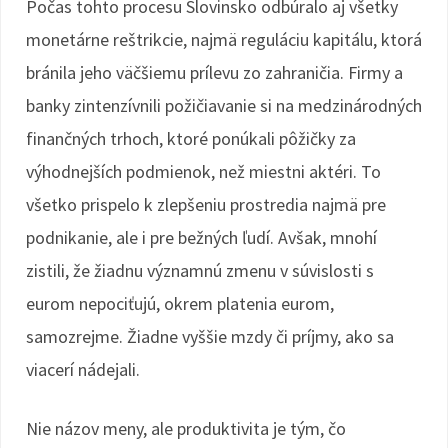
Počas tohto procesu Slovinsko odbúralo aj všetky
monetárne reštrikcie, najmä reguláciu kapitálu, ktorá
bránila jeho väčšiemu prílevu zo zahraničia. Firmy a
banky zintenzívnili požičiavanie si na medzinárodných
finančných trhoch, ktoré ponúkali pôžičky za
výhodnejších podmienok, než miestni aktéri. To
všetko prispelo k zlepšeniu prostredia najmä pre
podnikanie, ale i pre bežných ľudí. Avšak, mnohí
zistili, že žiadnu významnú zmenu v súvislosti s
eurom nepociťujú, okrem platenia eurom,
samozrejme. Žiadne vyššie mzdy či príjmy, ako sa
viacerí nádejali.
Nie názov meny, ale produktivita je tým, čo