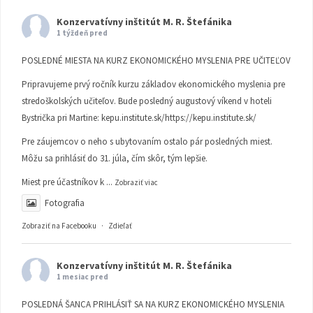
Konzervatívny inštitút M. R. Štefánika
1 týždeň pred
POSLEDNÉ MIESTA NA KURZ EKONOMICKÉHO MYSLENIA PRE UČITEĽOV
Pripravujeme prvý ročník kurzu základov ekonomického myslenia pre
stredoškolských učiteľov. Bude posledný augustový víkend v hoteli
Bystrička pri Martine:
kepu.institute.sk/https://kepu.institute.sk/
Pre záujemcov o neho s ubytovaním ostalo pár posledných miest.
Môžu sa prihlásiť do 31. júla, čím skôr, tým lepšie.
Miest pre účastníkov k
...
Zobraziť viac
Fotografia
Zobraziť na Facebooku
·
Zdieľať
Konzervatívny inštitút M. R. Štefánika
1 mesiac pred
POSLEDNÁ ŠANCA PRIHLÁSIŤ SA NA KURZ EKONOMICKÉHO MYSLENIA