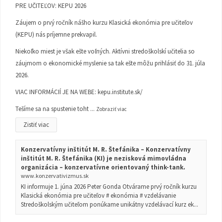
PRE UČITEĽOV: KEPU 2026
Záujem o prvý ročník nášho kurzu Klasická ekonómia pre učiteľov
(KEPU) nás príjemne prekvapil.
Niekoľko miest je však ešte voľných. Aktívni stredoškolskí učitelia so
záujmom o ekonomické myslenie sa tak ešte môžu prihlásiť do 31. júla
2026.
VIAC INFORMÁCIÍ JE NA WEBE:
kepu.institute.sk/
Tešíme sa na spustenie toht
...
Zobraziť viac
Zistiť viac
Konzervatívny inštitút M. R. Štefánika – Konzervatívny
inštitút M. R. Štefánika (KI) je nezisková mimovládna
organizácia – konzervatívne orientovaný think-tank.
www.konzervativizmus.sk
KI informuje 1. júna 2026 Peter Gonda Otvárame prvý ročník kurzu
Klasická ekonómia pre učiteľov # ekonómia # vzdelávanie
Stredoškolským učiteľom ponúkame unikátny vzdelávací kurz ek...