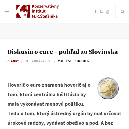
F
R
Y
a
S
o
c
S
u
Diskusia o eure – pohľad zo Slovinska
e
T
ČLÁNKY
31. JANUÁRA 2008
MATEJ STEINBACHER
b
u
o
b
Hovoriť o eure znamená hovoriť aj o
tom, ktorá centrálna inštitúcia by
o
e
mala vykonávať menovú politiku.
k
Teda o tom, ktorý ústredný orgán by mal určovať
úrokové sadzby, vydávať obeživo a pod. A bez