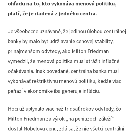
ohľadu na to, kto vykonáva menovú politiku,
platí, že je riadená z jedného centra.
Je všeobecne uznávané, že jedinou úlohou centrálnej
banky by malo byť udržiavanie cenovej stability,
prinajmenšom odvtedy, ako Milton Friedman
vymedzil, že menová politika musí strážiť inflačné
očakávania. Inak povedané, centrálna banka musí
vykonávať reštriktívnu menovú politiku, keďže viac
peňazí v ekonomike iba generuje infláciu.
Hoci už uplynulo viac než tridsať rokov odvtedy, čo
Milton Friedman za výrok „na peniazoch záleží”
dostal Nobelovu cenu, zdá sa, že nie všetci centrálni