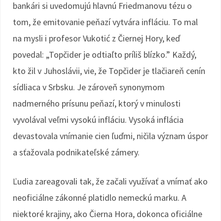
bankári si uvedomujú hlavnú Friedmanovu tézu o
tom, že emitovanie peňazí vytvára infláciu. To mal
na mysli i profesor Vukotić z Čiernej Hory, keď
povedal: „Topčider je odtiaľto príliš blízko.” Každý,
kto žil v Juhoslávii, vie, že Topčider je tlačiareň cenín
sídliaca v Srbsku. Je zároveň synonymom
nadmerného prísunu peňazí, ktorý v minulosti
vyvolával veľmi vysokú infláciu. Vysoká inflácia
devastovala vnímanie cien ľuďmi, ničila význam úspor
a sťažovala podnikateľské zámery.
Ľudia zareagovali tak, že začali využívať a vnímať ako
neoficiálne zákonné platidlo nemeckú marku. A
niektoré krajiny, ako Čierna Hora, dokonca oficiálne