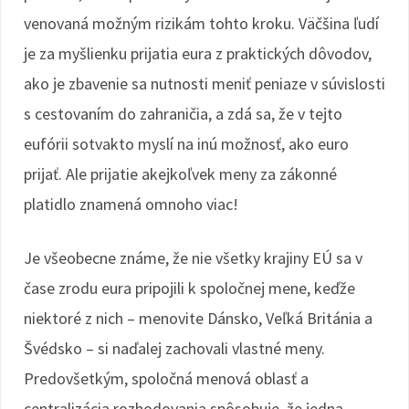
venovaná možným rizikám tohto kroku. Väčšina ľudí
je za myšlienku prijatia eura z praktických dôvodov,
ako je zbavenie sa nutnosti meniť peniaze v súvislosti
s cestovaním do zahraničia, a zdá sa, že v tejto
eufórii sotvakto myslí na inú možnosť, ako euro
prijať. Ale prijatie akejkoľvek meny za zákonné
platidlo znamená omnoho viac!
Je všeobecne známe, že nie všetky krajiny EÚ sa v
čase zrodu eura pripojili k spoločnej mene, keďže
niektoré z nich – menovite Dánsko, Veľká Británia a
Švédsko – si naďalej zachovali vlastné meny.
Predovšetkým, spoločná menová oblasť a
centralizácia rozhodovania spôsobuje, že jedna