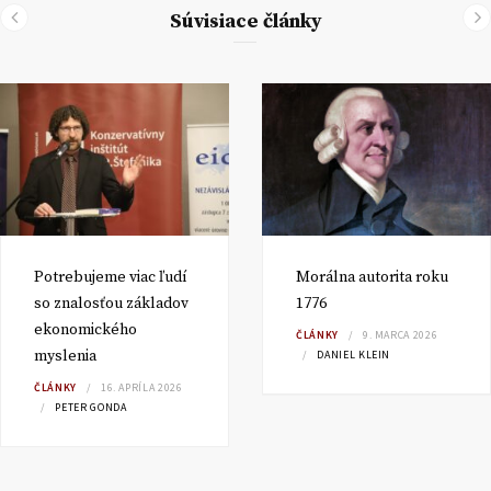
Súvisiace články
Potrebujeme viac ľudí
Morálna autorita roku
so znalosťou základov
1776
ekonomického
ČLÁNKY
9. MARCA 2026
myslenia
DANIEL KLEIN
ČLÁNKY
16. APRÍLA 2026
PETER GONDA