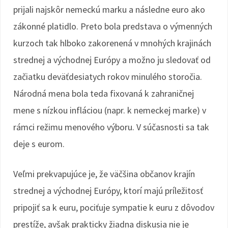
prijali najskôr nemeckú marku a následne euro ako
zákonné platidlo. Preto bola predstava o výmenných
kurzoch tak hlboko zakorenená v mnohých krajinách
strednej a východnej Európy a možno ju sledovať od
začiatku deväťdesiatych rokov minulého storočia.
Národná mena bola teda fixovaná k zahraničnej
mene s nízkou infláciou (napr. k nemeckej marke) v
rámci režimu menového výboru. V súčasnosti sa tak
deje s eurom.
Veľmi prekvapujúce je, že väčšina občanov krajín
strednej a východnej Európy, ktorí majú príležitosť
pripojiť sa k euru, pociťuje sympatie k euru z dôvodov
prestíže, avšak prakticky žiadna diskusia nie je