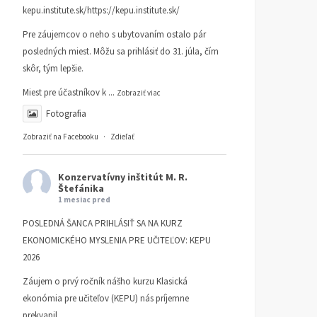
kepu.institute.sk/https://kepu.institute.sk/
Pre záujemcov o neho s ubytovaním ostalo pár
posledných miest. Môžu sa prihlásiť do 31. júla, čím
skôr, tým lepšie.
Miest pre účastníkov k
...
Zobraziť viac
Fotografia
Zobraziť na Facebooku
·
Zdieľať
Konzervatívny inštitút M. R.
Štefánika
1 mesiac pred
POSLEDNÁ ŠANCA PRIHLÁSIŤ SA NA KURZ
EKONOMICKÉHO MYSLENIA PRE UČITEĽOV: KEPU
2026
Záujem o prvý ročník nášho kurzu Klasická
ekonómia pre učiteľov (KEPU) nás príjemne
prekvapil.