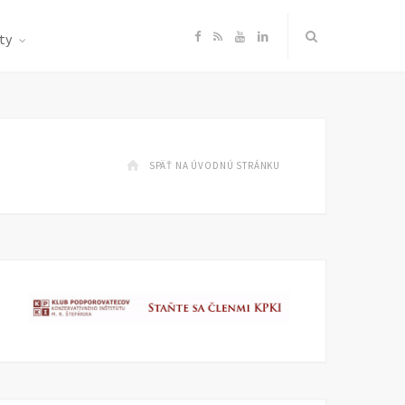
F
R
Y
L
ty
a
S
o
i
c
S
u
n
SPÄŤ NA ÚVODNÚ STRÁNKU
e
T
k
b
u
e
o
b
d
o
e
I
k
n