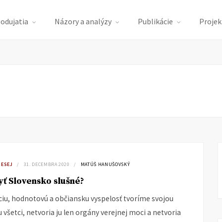
podujatia
Názory a analýzy
Publikácie
Projek
 ESEJ
31. DECEMBRA 2020
MATÚŠ HANUŠOVSKÝ
ť Slovensko slušné?
u, hodnotovú a občiansku vyspelosť tvoríme svojou
u všetci, netvoria ju len orgány verejnej moci a netvoria