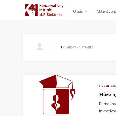
O nás
Aktivity a 
2
ČLÁNKOV NA STRÁNKE
ŠTUDENTSKÁ
Môže by
Demokraci
iniciatívo