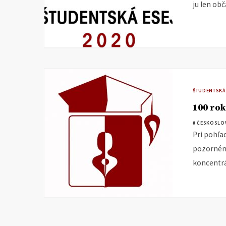
ju len obč
ŠTUDENTSKÁ
100 rok
# ČESKOSLO
Pri pohľa
pozornému
koncentrá