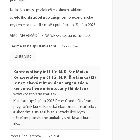
Niekoľko miest je však ešte voľných. Aktívni
stredoškolskí učitelia so záujmom o ekonomické
myslenie sa tak ešte môžu prihlásiť do 31. júla 2026.
VIAC INFORMÁCIÍ JE NA WEBE:
kepu.institute.sk/
Tešíme sa na spustenie toht
...
Zobraziť viac
Zistiť viac
Konzervatívny inštitút M. R. Štefánika –
Konzervatívny inštitút M. R. Štefánika (KI)
je nezisková mimovládna organizácia –
konzervatívne orientovaný think-tank.
www.konzervativizmus.sk
KI informuje 1. júna 2026 Peter Gonda Otvárame
prvý ročník kurzu Klasická ekonómia pre učiteľov
# ekonómia # vzdelávanie Stredoškolským
učiteľom ponúkame unikátny vzdelávací kurz
ek...
Zobraziť na Facebooku
·
Zdieľať