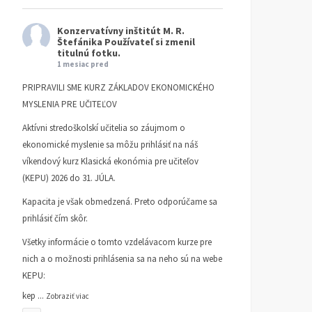
Konzervatívny inštitút M. R.
Štefánika
Používateľ si zmenil
titulnú fotku.
1 mesiac pred
PRIPRAVILI SME KURZ ZÁKLADOV EKONOMICKÉHO
MYSLENIA PRE UČITEĽOV
Aktívni stredoškolskí učitelia so záujmom o
ekonomické myslenie sa môžu prihlásiť na náš
víkendový kurz Klasická ekonómia pre učiteľov
(KEPU) 2026 do 31. JÚLA.
Kapacita je však obmedzená. Preto odporúčame sa
prihlásiť čím skôr.
Všetky informácie o tomto vzdelávacom kurze pre
nich a o možnosti prihlásenia sa na neho sú na webe
KEPU:
kep
...
Zobraziť viac