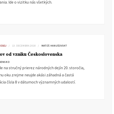
ania. Ide o vizitku nás všetkých.
 ESEJ
13. DECEMBRA 2018
MATÚŠ HANUŠOVSKÝ
ov od vzniku Československa
VENSKO
de na stručný prierez národných dejín 20. storočia,
 oku zrejme neujde akási záhadná a častá
cia čísla 8 v dátumoch významných udalostí.