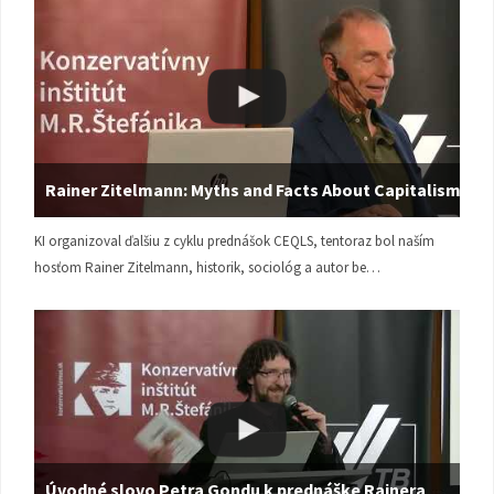
Rainer Zitelmann: Myths and Facts About Capitalism
KI organizoval ďalšiu z cyklu prednášok CEQLS, tentoraz bol naším
hosťom Rainer Zitelmann, historik, sociológ a autor be…
Úvodné slovo Petra Gondu k prednáške Rainera