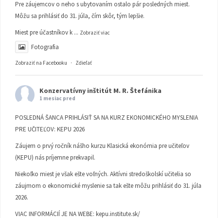
Pre záujemcov o neho s ubytovaním ostalo pár posledných miest.
Môžu sa prihlásiť do 31. júla, čím skôr, tým lepšie.
Miest pre účastníkov k
...
Zobraziť viac
Fotografia
Zobraziť na Facebooku
·
Zdieľať
Konzervatívny inštitút M. R. Štefánika
1 mesiac pred
POSLEDNÁ ŠANCA PRIHLÁSIŤ SA NA KURZ EKONOMICKÉHO MYSLENIA
PRE UČITEĽOV: KEPU 2026
Záujem o prvý ročník nášho kurzu Klasická ekonómia pre učiteľov
(KEPU) nás príjemne prekvapil.
Niekoľko miest je však ešte voľných. Aktívni stredoškolskí učitelia so
záujmom o ekonomické myslenie sa tak ešte môžu prihlásiť do 31. júla
2026.
VIAC INFORMÁCIÍ JE NA WEBE:
kepu.institute.sk/