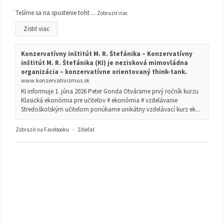
Tešíme sa na spustenie toht
...
Zobraziť viac
Zistiť viac
Konzervatívny inštitút M. R. Štefánika – Konzervatívny
inštitút M. R. Štefánika (KI) je nezisková mimovládna
organizácia – konzervatívne orientovaný think-tank.
www.konzervativizmus.sk
KI informuje 1. júna 2026 Peter Gonda Otvárame prvý ročník kurzu
Klasická ekonómia pre učiteľov # ekonómia # vzdelávanie
Stredoškolským učiteľom ponúkame unikátny vzdelávací kurz ek...
Zobraziť na Facebooku
·
Zdieľať