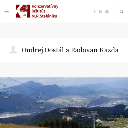
F
R
Y
a
S
o
c
S
u
Ondrej Dostál a Radovan Kazda
e
T
b
u
o
b
o
e
k