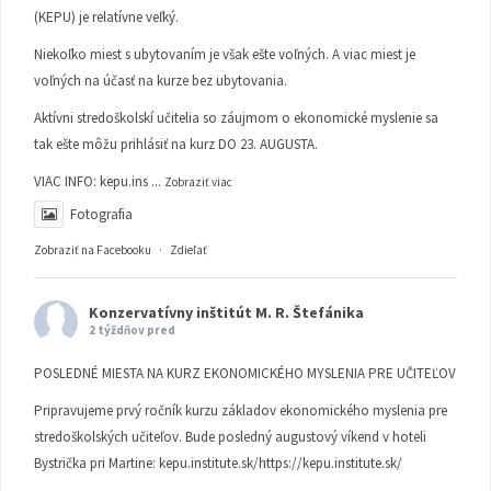
(KEPU) je relatívne veľký.
Niekoľko miest s ubytovaním je však ešte voľných. A viac miest je
voľných na účasť na kurze bez ubytovania.
Aktívni stredoškolskí učitelia so záujmom o ekonomické myslenie sa
tak ešte môžu prihlásiť na kurz DO 23. AUGUSTA.
VIAC INFO:
kepu.ins
...
Zobraziť viac
Fotografia
Zobraziť na Facebooku
·
Zdieľať
Konzervatívny inštitút M. R. Štefánika
2 týždňov pred
POSLEDNÉ MIESTA NA KURZ EKONOMICKÉHO MYSLENIA PRE UČITEĽOV
Pripravujeme prvý ročník kurzu základov ekonomického myslenia pre
stredoškolských učiteľov. Bude posledný augustový víkend v hoteli
Bystrička pri Martine:
kepu.institute.sk/https://kepu.institute.sk/