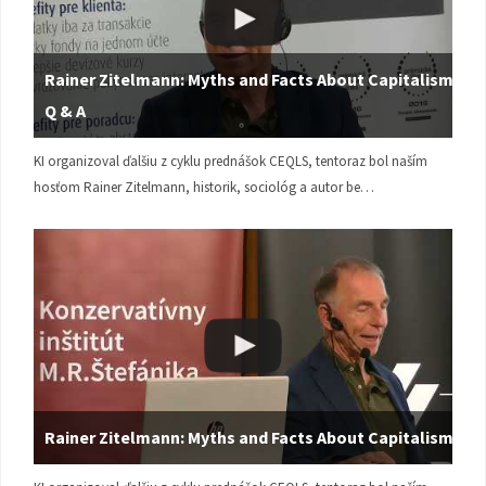
Rainer Zitelmann: Myths and Facts About Capitalism |
Q & A
KI organizoval ďalšiu z cyklu prednášok CEQLS, tentoraz bol naším
hosťom Rainer Zitelmann, historik, sociológ a autor be…
Rainer Zitelmann: Myths and Facts About Capitalism