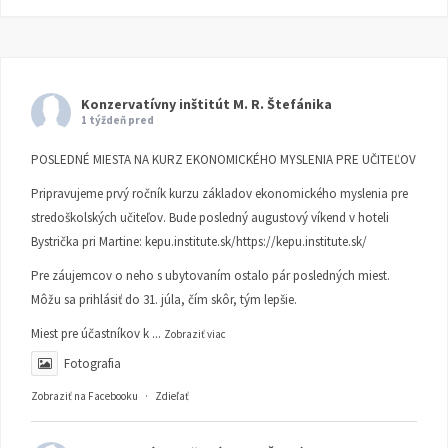
Konzervatívny inštitút M. R. Štefánika
1 týždeň pred
POSLEDNÉ MIESTA NA KURZ EKONOMICKÉHO MYSLENIA PRE UČITEĽOV
Pripravujeme prvý ročník kurzu základov ekonomického myslenia pre
stredoškolských učiteľov. Bude posledný augustový víkend v hoteli
Bystrička pri Martine:
kepu.institute.sk/https://kepu.institute.sk/
Pre záujemcov o neho s ubytovaním ostalo pár posledných miest.
Môžu sa prihlásiť do 31. júla, čím skôr, tým lepšie.
Miest pre účastníkov k
...
Zobraziť viac
Fotografia
Zobraziť na Facebooku
·
Zdieľať