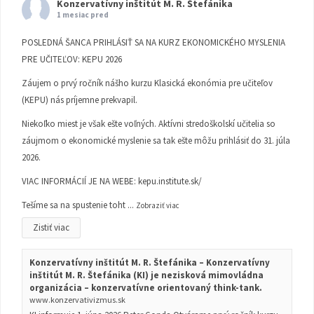
Konzervatívny inštitút M. R. Štefánika
1 mesiac pred
POSLEDNÁ ŠANCA PRIHLÁSIŤ SA NA KURZ EKONOMICKÉHO MYSLENIA
PRE UČITEĽOV: KEPU 2026
Záujem o prvý ročník nášho kurzu Klasická ekonómia pre učiteľov
(KEPU) nás príjemne prekvapil.
Niekoľko miest je však ešte voľných. Aktívni stredoškolskí učitelia so
záujmom o ekonomické myslenie sa tak ešte môžu prihlásiť do 31. júla
2026.
VIAC INFORMÁCIÍ JE NA WEBE:
kepu.institute.sk/
Tešíme sa na spustenie toht
...
Zobraziť viac
Zistiť viac
Konzervatívny inštitút M. R. Štefánika – Konzervatívny
inštitút M. R. Štefánika (KI) je nezisková mimovládna
organizácia – konzervatívne orientovaný think-tank.
www.konzervativizmus.sk