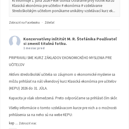
KI informuje 1. júna 2026 Peter Gonda Otvárame prvý ročník kurzu
Klasická ekonómia pre učiteľov # ekonómia # vzdelávanie
Stredoškolským učiteľom ponúkame unikátny vzdelávací kurz ek...
Zobraziť na Facebooku
·
Zdieľať
Konzervatívny inštitút M. R. Štefánika
Používateľ
si zmenil titulnú fotku.
1 mesiac pred
PRIPRAVILI SME KURZ ZÁKLADOV EKONOMICKÉHO MYSLENIA PRE
UČITEĽOV
Aktívni stredoškolskí učitelia so záujmom o ekonomické myslenie sa
môžu prihlásiť na náš víkendový kurz Klasická ekonómia pre učiteľov
(KEPU) 2026 do 31. JÚLA.
Kapacita je však obmedzená. Preto odporúčame sa prihlásiť čím skôr.
Všetky informácie o tomto vzdelávacom kurze pre nich a o možnosti
prihlásenia sa na neho sú na webe KEPU:
kep
...
Zobraziť viac