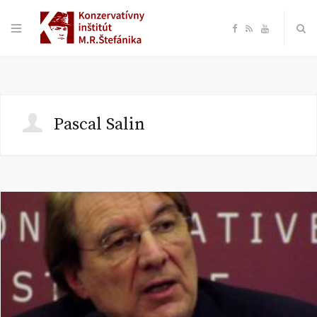
F
R
Y
a
S
o
c
S
u
Pascal Salin
e
T
b
u
o
b
o
e
k