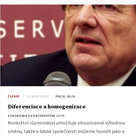
ČLÁNKY
21. MARCA 2007
PASCAL SALIN
Diferenciace a homogenizace
# EKONÓMIA
# KONZERVATÍVNE LISTY
Konkrétní různorodost umožňuje oboustranně výhodnou
směnu, takže o lidské společnosti můžeme hovořit jako o