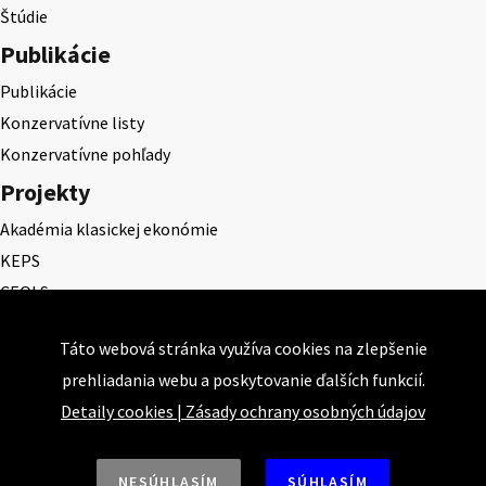
Štúdie
Publikácie
Publikácie
Konzervatívne listy
Konzervatívne pohľady
Projekty
Akadémia klasickej ekonómie
KEPS
CEQLS
Cena Dominika Tatarku
Táto webová stránka využíva cookies na zlepšenie
Cena Ernesta Valka
prehliadania webu a poskytovanie ďalších funkcií.
Študentská esej
Detaily cookies
|
Zásady ochrany osobných údajov
Deň daňového odbremenenia
NESÚHLASÍM
SÚHLASÍM