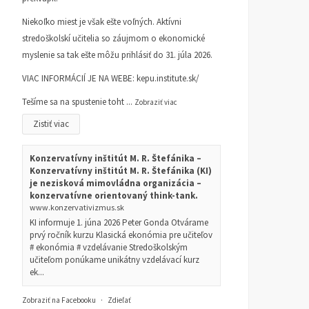
Niekoľko miest je však ešte voľných. Aktívni
stredoškolskí učitelia so záujmom o ekonomické
myslenie sa tak ešte môžu prihlásiť do 31. júla 2026.
VIAC INFORMÁCIÍ JE NA WEBE:
kepu.institute.sk/
Tešíme sa na spustenie toht
...
Zobraziť viac
Zistiť viac
Konzervatívny inštitút M. R. Štefánika –
Konzervatívny inštitút M. R. Štefánika (KI)
je nezisková mimovládna organizácia –
konzervatívne orientovaný think-tank.
www.konzervativizmus.sk
KI informuje 1. júna 2026 Peter Gonda Otvárame
prvý ročník kurzu Klasická ekonómia pre učiteľov
# ekonómia # vzdelávanie Stredoškolským
učiteľom ponúkame unikátny vzdelávací kurz
ek...
Zobraziť na Facebooku
·
Zdieľať