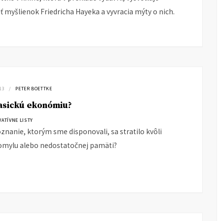
ť myšlienok Friedricha Hayeka a vyvracia mýty o nich.
13
PETER BOETTKE
lasickú ekonómiu?
ATÍVNE LISTY
oznanie, ktorým sme disponovali, sa stratilo kvôli
omylu alebo nedostatočnej pamäti?