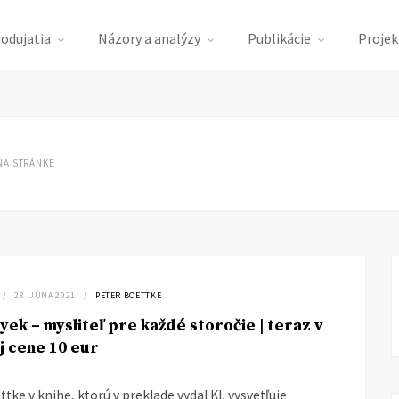
podujatia
Názory a analýzy
Publikácie
Projek
NA STRÁNKE
28. JÚNA 2021
PETER BOETTKE
ayek – mysliteľ pre každé storočie | teraz v
j cene 10 eur
tke v knihe, ktorú v preklade vydal KI, vysvetľuje