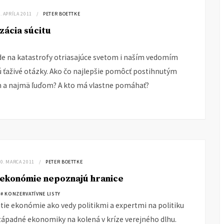
. APRÍLA 2011
PETER BOETTKE
izácia súcitu
de na katastrofy otriasajúce svetom i naším vedomím
ú ťaživé otázky. Ako čo najlepšie pomôcť postihnutým
 a najmä ľuďom? A kto má vlastne pomáhať?
30. MARCA 2011
PETER BOETTKE
 ekonómie nepoznajú hranice
# KONZERVATÍVNE LISTY
ie ekonómie ako vedy politikmi a expertmi na politiku
západné ekonomiky na kolená v kríze verejného dlhu.