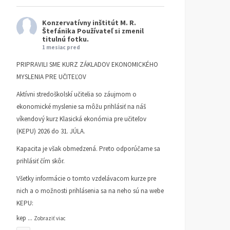
Konzervatívny inštitút M. R.
Štefánika
Používateľ si zmenil
titulnú fotku.
1 mesiac pred
PRIPRAVILI SME KURZ ZÁKLADOV EKONOMICKÉHO
MYSLENIA PRE UČITEĽOV
Aktívni stredoškolskí učitelia so záujmom o
ekonomické myslenie sa môžu prihlásiť na náš
víkendový kurz Klasická ekonómia pre učiteľov
(KEPU) 2026 do 31. JÚLA.
Kapacita je však obmedzená. Preto odporúčame sa
prihlásiť čím skôr.
Všetky informácie o tomto vzdelávacom kurze pre
nich a o možnosti prihlásenia sa na neho sú na webe
KEPU:
kep
...
Zobraziť viac