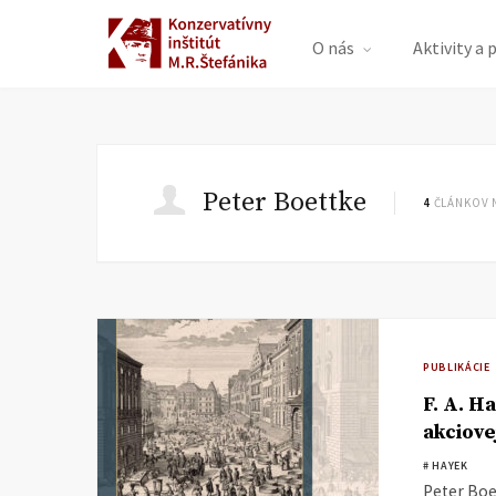
O nás
Aktivity a 
Peter Boettke
4
ČLÁNKOV 
PUBLIKÁCIE
F. A. H
akciove
# HAYEK
Peter Boet