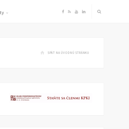
F
R
Y
L
ty
a
S
o
i
c
S
u
n
SPÄŤ NA ÚVODNÚ STRÁNKU
e
T
k
b
u
e
o
b
d
o
e
I
k
n