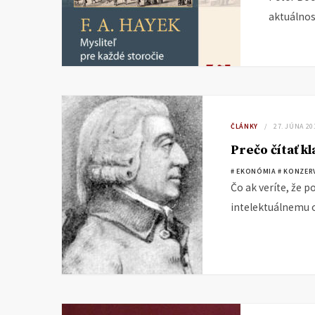
aktuálnos
ČLÁNKY
27. JÚNA 20
Prečo čítať k
# EKONÓMIA
# KONZERV
Čo ak veríte, že p
intelektuálnemu 