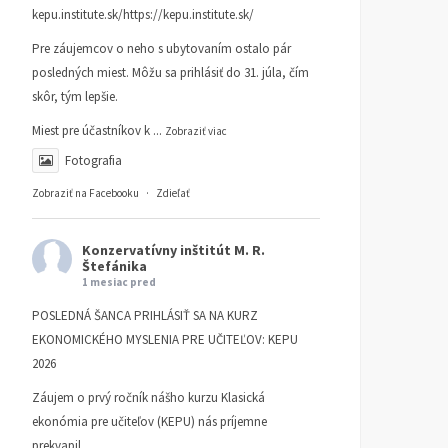
kepu.institute.sk/https://kepu.institute.sk/
Pre záujemcov o neho s ubytovaním ostalo pár
posledných miest. Môžu sa prihlásiť do 31. júla, čím
skôr, tým lepšie.
Miest pre účastníkov k
...
Zobraziť viac
Fotografia
Zobraziť na Facebooku
·
Zdieľať
Konzervatívny inštitút M. R.
Štefánika
1 mesiac pred
POSLEDNÁ ŠANCA PRIHLÁSIŤ SA NA KURZ
EKONOMICKÉHO MYSLENIA PRE UČITEĽOV: KEPU
2026
Záujem o prvý ročník nášho kurzu Klasická
ekonómia pre učiteľov (KEPU) nás príjemne
prekvapil.