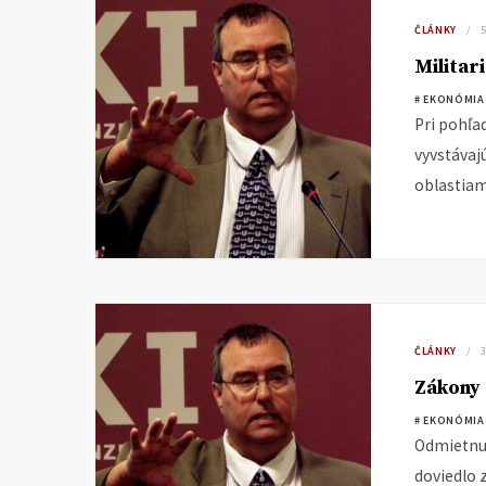
ČLÁNKY
5
Militar
# EKONÓMIA
Pri pohľa
vyvstávaj
oblastiam
ČLÁNKY
Zákony
# EKONÓMIA
Odmietnut
doviedlo 