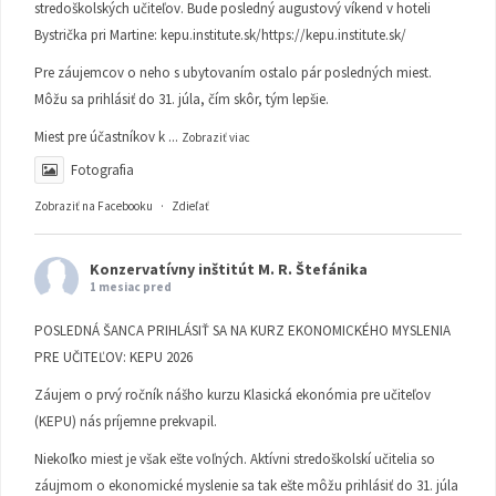
stredoškolských učiteľov. Bude posledný augustový víkend v hoteli
Bystrička pri Martine:
kepu.institute.sk/https://kepu.institute.sk/
Pre záujemcov o neho s ubytovaním ostalo pár posledných miest.
Môžu sa prihlásiť do 31. júla, čím skôr, tým lepšie.
Miest pre účastníkov k
...
Zobraziť viac
Fotografia
Zobraziť na Facebooku
·
Zdieľať
Konzervatívny inštitút M. R. Štefánika
1 mesiac pred
POSLEDNÁ ŠANCA PRIHLÁSIŤ SA NA KURZ EKONOMICKÉHO MYSLENIA
PRE UČITEĽOV: KEPU 2026
Záujem o prvý ročník nášho kurzu Klasická ekonómia pre učiteľov
(KEPU) nás príjemne prekvapil.
Niekoľko miest je však ešte voľných. Aktívni stredoškolskí učitelia so
záujmom o ekonomické myslenie sa tak ešte môžu prihlásiť do 31. júla