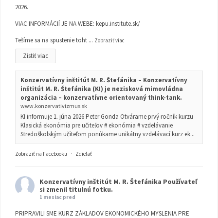
2026.
VIAC INFORMÁCIÍ JE NA WEBE:
kepu.institute.sk/
Tešíme sa na spustenie toht
...
Zobraziť viac
Zistiť viac
Konzervatívny inštitút M. R. Štefánika – Konzervatívny
inštitút M. R. Štefánika (KI) je nezisková mimovládna
organizácia – konzervatívne orientovaný think-tank.
www.konzervativizmus.sk
KI informuje 1. júna 2026 Peter Gonda Otvárame prvý ročník kurzu
Klasická ekonómia pre učiteľov # ekonómia # vzdelávanie
Stredoškolským učiteľom ponúkame unikátny vzdelávací kurz ek...
Zobraziť na Facebooku
·
Zdieľať
Konzervatívny inštitút M. R. Štefánika
Používateľ
si zmenil titulnú fotku.
1 mesiac pred
PRIPRAVILI SME KURZ ZÁKLADOV EKONOMICKÉHO MYSLENIA PRE