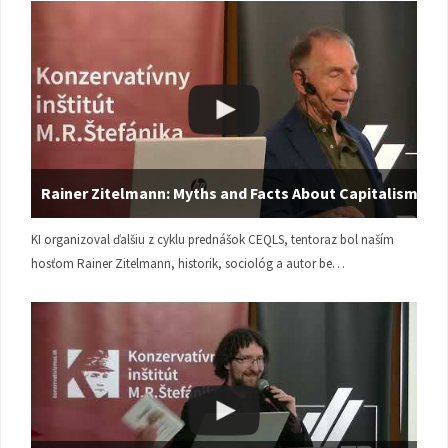
Rainer Zitelmann: Myths and Facts About Capitalism
KI organizoval ďalšiu z cyklu prednášok CEQLS, tentoraz bol naším
hosťom Rainer Zitelmann, historik, sociológ a autor be…