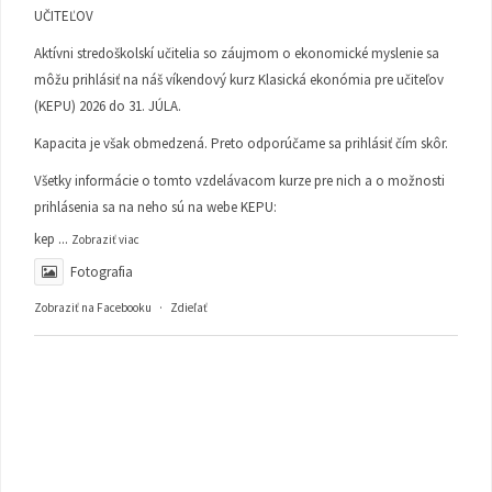
UČITEĽOV
Aktívni stredoškolskí učitelia so záujmom o ekonomické myslenie sa
môžu prihlásiť na náš víkendový kurz Klasická ekonómia pre učiteľov
(KEPU) 2026 do 31. JÚLA.
Kapacita je však obmedzená. Preto odporúčame sa prihlásiť čím skôr.
Všetky informácie o tomto vzdelávacom kurze pre nich a o možnosti
prihlásenia sa na neho sú na webe KEPU:
kep
...
Zobraziť viac
Fotografia
Zobraziť na Facebooku
·
Zdieľať