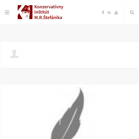
F
R
Y
a
S
o
c
S
u
e
T
b
u
o
b
o
e
k