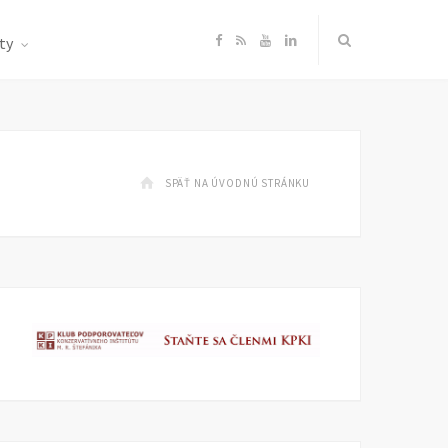
F
R
Y
L
ty
a
S
o
i
c
S
u
n
SPÄŤ NA ÚVODNÚ STRÁNKU
e
T
k
b
u
e
o
b
d
o
e
I
k
n