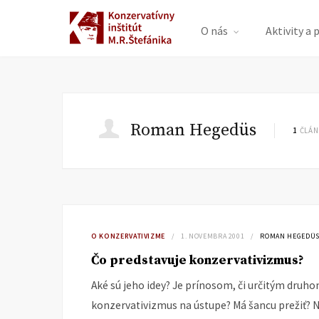
O nás
Aktivity a 
Roman Hegedüs
1
ČLÁN
O KONZERVATIVIZME
1. NOVEMBRA 2001
ROMAN HEGEDÜ
Čo predstavuje konzervativizmus?
Aké sú jeho idey? Je prínosom, či určitým druho
konzervativizmus na ústupe? Má šancu prežiť? 