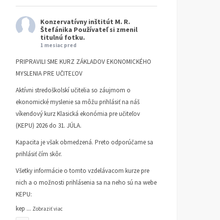
Konzervatívny inštitút M. R.
Štefánika
Používateľ si zmenil
titulnú fotku.
1 mesiac pred
PRIPRAVILI SME KURZ ZÁKLADOV EKONOMICKÉHO
MYSLENIA PRE UČITEĽOV
Aktívni stredoškolskí učitelia so záujmom o
ekonomické myslenie sa môžu prihlásiť na náš
víkendový kurz Klasická ekonómia pre učiteľov
(KEPU) 2026 do 31. JÚLA.
Kapacita je však obmedzená. Preto odporúčame sa
prihlásiť čím skôr.
Všetky informácie o tomto vzdelávacom kurze pre
nich a o možnosti prihlásenia sa na neho sú na webe
KEPU:
kep
...
Zobraziť viac