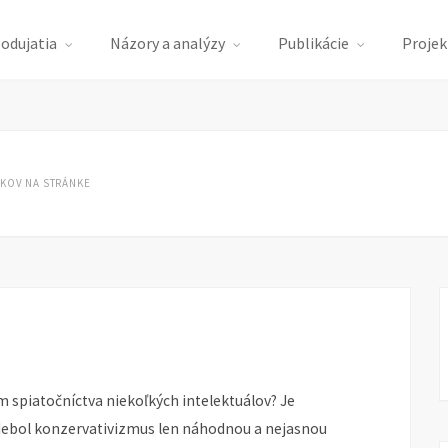
podujatia
Názory a analýzy
Publikácie
Projek
KOV NA STRÁNKE
S
m spiatočníctva niekoľkých intelektuálov? Je
Nebol konzervativizmus len náhodnou a nejasnou