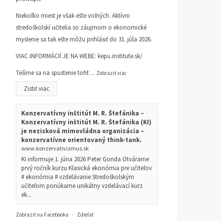
Niekoľko miest je však ešte voľných. Aktívni
stredoškolskí učitelia so záujmom o ekonomické
myslenie sa tak ešte môžu prihlásiť do 31. júla 2026.
VIAC INFORMÁCIÍ JE NA WEBE:
kepu.institute.sk/
Tešíme sa na spustenie toht
...
Zobraziť viac
Zistiť viac
Konzervatívny inštitút M. R. Štefánika –
Konzervatívny inštitút M. R. Štefánika (KI)
je nezisková mimovládna organizácia –
konzervatívne orientovaný think-tank.
www.konzervativizmus.sk
KI informuje 1. júna 2026 Peter Gonda Otvárame
prvý ročník kurzu Klasická ekonómia pre učiteľov
# ekonómia # vzdelávanie Stredoškolským
učiteľom ponúkame unikátny vzdelávací kurz
ek...
Zobraziť na Facebooku
·
Zdieľať