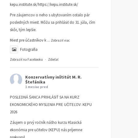
kepu.institute.sk/https://kepu.institute.sk/
Pre záujemcov o neho s ubytovaním ostalo pár
posledných miest. Môžu sa prihlásiť do 31. júla, čím
skôr, tým lepšie.
Miest pre účastníkov k
...
Zobraziť viac
Fotografia
Zobraziť na Facebooku
·
Zdieľať
Konzervatívny inštitút M. R.
Štefánika
1 mesiac pred
POSLEDNÁ ŠANCA PRIHLÁSIŤ SA NA KURZ
EKONOMICKÉHO MYSLENIA PRE UČITEĽOV: KEPU
2026
Záujem o prvý ročník nášho kurzu Klasická
ekonómia pre učiteľov (KEPU) nás príjemne
prekvapil.