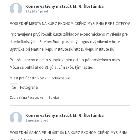
Konzervatívny inštitút M. R. Štefánika
1 týždeň pred
POSLEDNÉ MIESTA NA KURZ EKONOMICKÉHO MYSLENIA PRE UČITEĽOV
Pripravujeme prvý ročník kurzu základov ekonomického myslenia pre
stredoškolských učiteľov. Bude posledný augustový víkend v hoteli
Bystrička pri Martine:
kepu.institute.sk/https://kepu.institute.sk/
Pre záujemcov o neho s ubytovaním ostalo pár posledných miest.
Môžu sa prihlásiť do 31. júla, čím skôr, tým lepšie.
Miest pre účastníkov k
...
Zobraziť viac
Fotografia
Zobraziť na Facebooku
·
Zdieľať
Konzervatívny inštitút M. R. Štefánika
1 mesiac pred
POSLEDNÁ ŠANCA PRIHLÁSIŤ SA NA KURZ EKONOMICKÉHO MYSLENIA