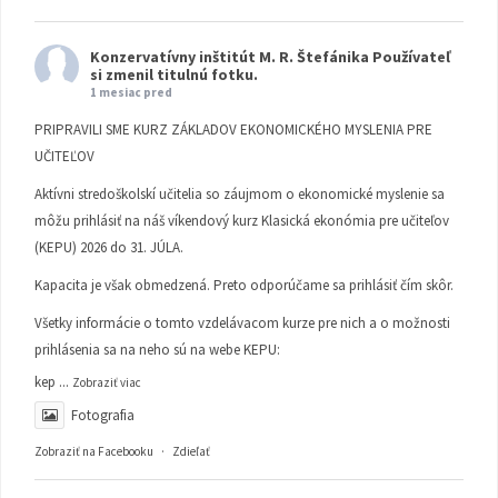
Konzervatívny inštitút M. R. Štefánika
Používateľ
si zmenil titulnú fotku.
1 mesiac pred
PRIPRAVILI SME KURZ ZÁKLADOV EKONOMICKÉHO MYSLENIA PRE
UČITEĽOV
Aktívni stredoškolskí učitelia so záujmom o ekonomické myslenie sa
môžu prihlásiť na náš víkendový kurz Klasická ekonómia pre učiteľov
(KEPU) 2026 do 31. JÚLA.
Kapacita je však obmedzená. Preto odporúčame sa prihlásiť čím skôr.
Všetky informácie o tomto vzdelávacom kurze pre nich a o možnosti
prihlásenia sa na neho sú na webe KEPU:
kep
...
Zobraziť viac
Fotografia
Zobraziť na Facebooku
·
Zdieľať