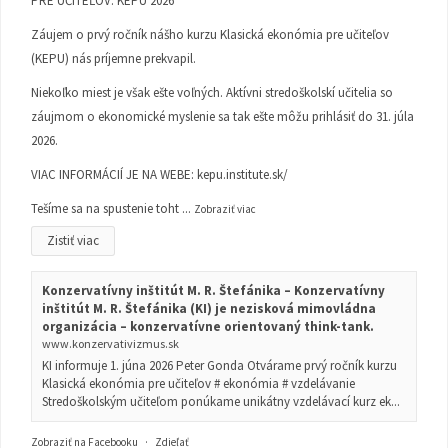
PRE UČITEĽOV: KEPU 2026
Záujem o prvý ročník nášho kurzu Klasická ekonómia pre učiteľov
(KEPU) nás príjemne prekvapil.
Niekoľko miest je však ešte voľných. Aktívni stredoškolskí učitelia so
záujmom o ekonomické myslenie sa tak ešte môžu prihlásiť do 31. júla
2026.
VIAC INFORMÁCIÍ JE NA WEBE:
kepu.institute.sk/
Tešíme sa na spustenie toht
...
Zobraziť viac
Zistiť viac
Konzervatívny inštitút M. R. Štefánika – Konzervatívny
inštitút M. R. Štefánika (KI) je nezisková mimovládna
organizácia – konzervatívne orientovaný think-tank.
www.konzervativizmus.sk
KI informuje 1. júna 2026 Peter Gonda Otvárame prvý ročník kurzu
Klasická ekonómia pre učiteľov # ekonómia # vzdelávanie
Stredoškolským učiteľom ponúkame unikátny vzdelávací kurz ek...
Zobraziť na Facebooku
·
Zdieľať