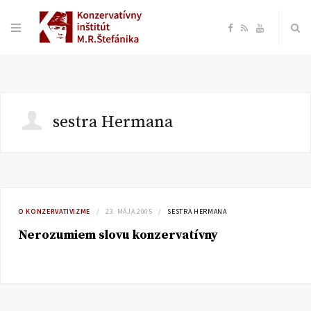
F
R
Y
a
S
o
c
S
u
sestra Hermana
e
T
b
u
o
b
O KONZERVATIVIZME
23. MÁJA 2005
SESTRA HERMANA
Nerozumiem slovu konzervatívny
o
e
k