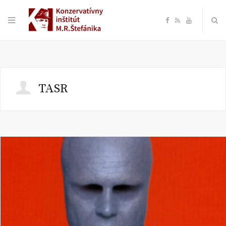
F
R
Y
a
S
o
c
S
u
TASR
e
T
b
u
o
b
o
e
k