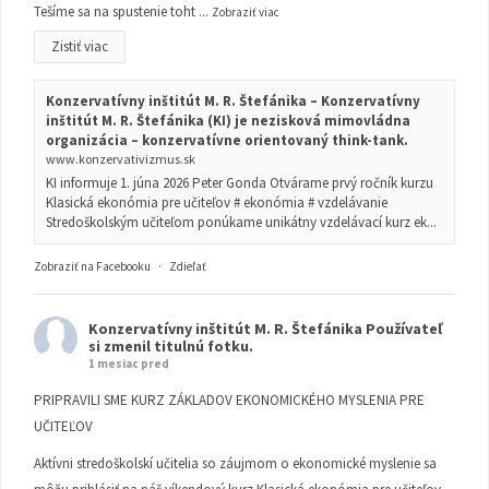
Tešíme sa na spustenie toht
...
Zobraziť viac
Zistiť viac
Konzervatívny inštitút M. R. Štefánika – Konzervatívny
inštitút M. R. Štefánika (KI) je nezisková mimovládna
organizácia – konzervatívne orientovaný think-tank.
www.konzervativizmus.sk
KI informuje 1. júna 2026 Peter Gonda Otvárame prvý ročník kurzu
Klasická ekonómia pre učiteľov # ekonómia # vzdelávanie
Stredoškolským učiteľom ponúkame unikátny vzdelávací kurz ek...
Zobraziť na Facebooku
·
Zdieľať
Konzervatívny inštitút M. R. Štefánika
Používateľ
si zmenil titulnú fotku.
1 mesiac pred
PRIPRAVILI SME KURZ ZÁKLADOV EKONOMICKÉHO MYSLENIA PRE
UČITEĽOV
Aktívni stredoškolskí učitelia so záujmom o ekonomické myslenie sa