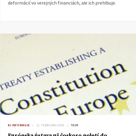
deformácií vo verejných financiách, ale ich prehlbuje.
KI INFORMUJE
11. FEBRUÁRA 2005
TASR
Európska ústava už čoskoro poletí do