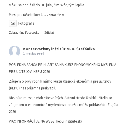
Môžu sa prihlásiť do 31. júla, čím skôr, tým lepšie.
Miest pre účastníkov k
...
Zobraziť viac
Fotografia
Zobraziť na Facebooku
·
Zdieľať
Konzervatívny inštitút M. R. Štefánika
1 mesiac pred
POSLEDNÁ ŠANCA PRIHLÁSIŤ SA NA KURZ EKONOMICKÉHO MYSLENIA
PRE UČITEĽOV: KEPU 2026
Záujem o prvý ročník nášho kurzu Klasická ekonómia pre učiteľov
(KEPU) nás príjemne prekvapil.
Niekoľko miest je však ešte voľných. Aktívni stredoškolskí učitelia so
záujmom o ekonomické myslenie sa tak ešte môžu prihlásiť do 31. júla
2026.
VIAC INFORMÁCIÍ JE NA WEBE:
kepu.institute.sk/