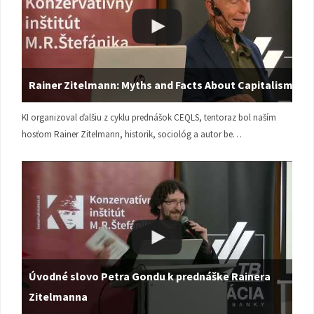
Rainer Zitelmann: Myths and Facts About Capitalism
KI organizoval ďalšiu z cyklu prednášok CEQLS, tentoraz bol naším
hosťom Rainer Zitelmann, historik, sociológ a autor be…
Úvodné slovo Petra Gondu k prednáške Rainera
Zitelmanna