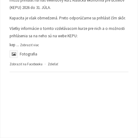
môžu prihlásiť na náš víkendový kurz Klasická ekonómia pre učiteľov
(KEPU) 2026 do 31. JÚLA.
Kapacita je však obmedzená. Preto odporúčame sa prihlásiť čím skôr.
Všetky informácie o tomto vzdelávacom kurze pre nich a o možnosti
prihlásenia sa na neho sú na webe KEPU:
kep
...
Zobraziť viac
Fotografia
Zobraziť na Facebooku
·
Zdieľať