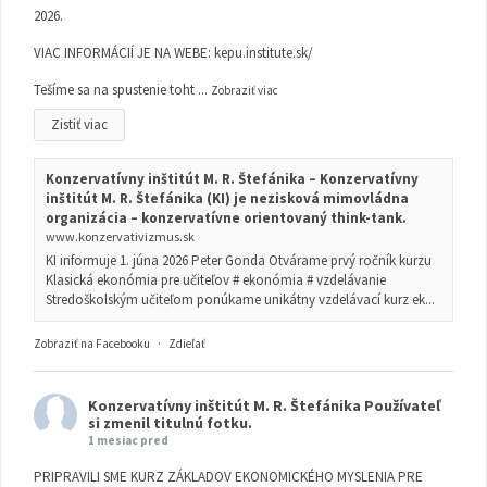
2026.
VIAC INFORMÁCIÍ JE NA WEBE:
kepu.institute.sk/
Tešíme sa na spustenie toht
...
Zobraziť viac
Zistiť viac
Konzervatívny inštitút M. R. Štefánika – Konzervatívny
inštitút M. R. Štefánika (KI) je nezisková mimovládna
organizácia – konzervatívne orientovaný think-tank.
www.konzervativizmus.sk
KI informuje 1. júna 2026 Peter Gonda Otvárame prvý ročník kurzu
Klasická ekonómia pre učiteľov # ekonómia # vzdelávanie
Stredoškolským učiteľom ponúkame unikátny vzdelávací kurz ek...
Zobraziť na Facebooku
·
Zdieľať
Konzervatívny inštitút M. R. Štefánika
Používateľ
si zmenil titulnú fotku.
1 mesiac pred
PRIPRAVILI SME KURZ ZÁKLADOV EKONOMICKÉHO MYSLENIA PRE