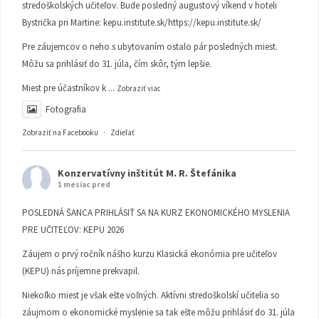
stredoškolských učiteľov. Bude posledný augustový víkend v hoteli
Bystrička pri Martine:
kepu.institute.sk/https://kepu.institute.sk/
Pre záujemcov o neho s ubytovaním ostalo pár posledných miest.
Môžu sa prihlásiť do 31. júla, čím skôr, tým lepšie.
Miest pre účastníkov k
...
Zobraziť viac
Fotografia
Zobraziť na Facebooku
·
Zdieľať
Konzervatívny inštitút M. R. Štefánika
1 mesiac pred
POSLEDNÁ ŠANCA PRIHLÁSIŤ SA NA KURZ EKONOMICKÉHO MYSLENIA
PRE UČITEĽOV: KEPU 2026
Záujem o prvý ročník nášho kurzu Klasická ekonómia pre učiteľov
(KEPU) nás príjemne prekvapil.
Niekoľko miest je však ešte voľných. Aktívni stredoškolskí učitelia so
záujmom o ekonomické myslenie sa tak ešte môžu prihlásiť do 31. júla