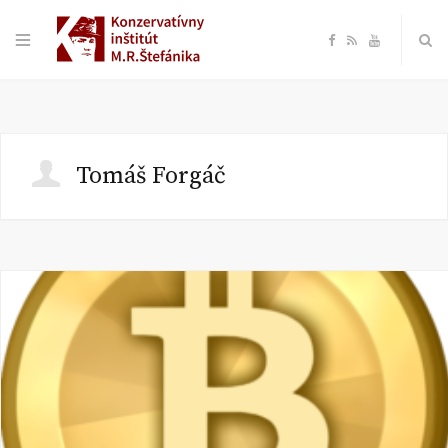
F
R
Y
a
S
o
c
S
u
Tomáš Forgáč
e
T
b
u
o
b
o
e
k