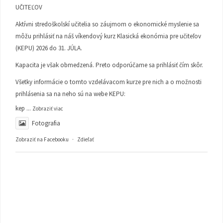
UČITEĽOV
Aktívni stredoškolskí učitelia so záujmom o ekonomické myslenie sa
môžu prihlásiť na náš víkendový kurz Klasická ekonómia pre učiteľov
(KEPU) 2026 do 31. JÚLA.
Kapacita je však obmedzená. Preto odporúčame sa prihlásiť čím skôr.
Všetky informácie o tomto vzdelávacom kurze pre nich a o možnosti
prihlásenia sa na neho sú na webe KEPU:
kep
...
Zobraziť viac
Fotografia
Zobraziť na Facebooku
·
Zdieľať