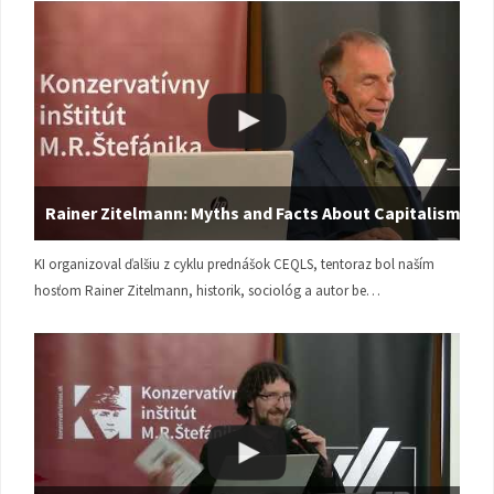
Rainer Zitelmann: Myths and Facts About Capitalism
KI organizoval ďalšiu z cyklu prednášok CEQLS, tentoraz bol naším
hosťom Rainer Zitelmann, historik, sociológ a autor be…