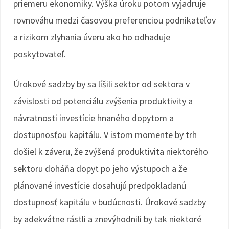
priemeru ekonomiky. Výška úroku potom vyjadruje
rovnováhu medzi časovou preferenciou podnikateľov
a rizikom zlyhania úveru ako ho odhaduje
poskytovateľ.
Úrokové sadzby by sa líšili sektor od sektora v
závislosti od potenciálu zvýšenia produktivity a
návratnosti investície hnaného dopytom a
dostupnosťou kapitálu. V istom momente by trh
došiel k záveru, že zvýšená produktivita niektorého
sektoru doháňa dopyt po jeho výstupoch a že
plánované investície dosahujú predpokladanú
dostupnosť kapitálu v budúcnosti. Úrokové sadzby
by adekvátne rástli a znevýhodnili by tak niektoré