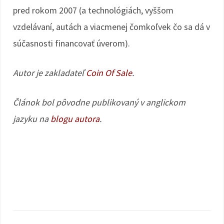
pred rokom 2007 (a technológiách, vyššom
vzdelávaní, autách a viacmenej čomkoľvek čo sa dá v
súčasnosti financovať úverom).
Autor je zakladateľ
Coin Of Sale
.
Článok bol pôvodne publikovaný v anglickom
jazyku na
blogu autora
.