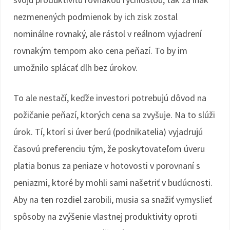
nezmenených podmienok by ich zisk zostal
nominálne rovnaký, ale rástol v reálnom vyjadrení
rovnakým tempom ako cena peňazí. To by im
umožnilo splácať dlh bez úrokov.
To ale nestačí, keďže investori potrebujú dôvod na
požičanie peňazí, ktorých cena sa zvyšuje. Na to slúži
úrok. Tí, ktorí si úver berú (podnikatelia) vyjadrujú
časovú preferenciu tým, že poskytovateľom úveru
platia bonus za peniaze v hotovosti v porovnaní s
peniazmi, ktoré by mohli sami našetriť v budúcnosti.
Aby na ten rozdiel zarobili, musia sa snažiť vymyslieť
spôsoby na zvýšenie vlastnej produktivity oproti