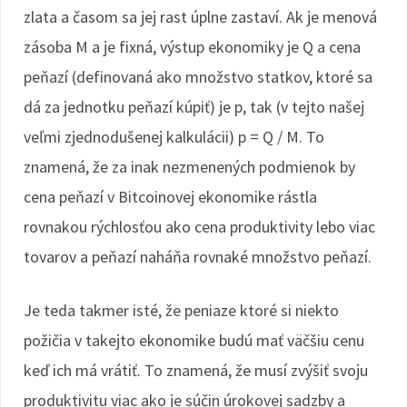
zlata a časom sa jej rast úplne zastaví. Ak je menová
zásoba M a je fixná, výstup ekonomiky je Q a cena
peňazí (definovaná ako množstvo statkov, ktoré sa
dá za jednotku peňazí kúpiť) je p, tak (v tejto našej
veľmi zjednodušenej kalkulácii) p = Q / M. To
znamená, že za inak nezmenených podmienok by
cena peňazí v Bitcoinovej ekonomike rástla
rovnakou rýchlosťou ako cena produktivity lebo viac
tovarov a peňazí naháňa rovnaké množstvo peňazí.
Je teda takmer isté, že peniaze ktoré si niekto
požičia v takejto ekonomike budú mať väčšiu cenu
keď ich má vrátiť. To znamená, že musí zvýšiť svoju
produktivitu viac ako je súčin úrokovej sadzby a