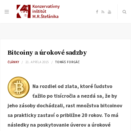
F
R
Y
a
S
o
c
S
u
Bitcoiny a úrokové sadzby
e
T
ČLÁNKY
21. APRÍLA 2015
TOMÁŠ FORGÁČ
b
u
o
b
Na rozdiel od zlata, ktoré ľudstvo
ťažilo po tisícročia a nezdá sa, že by
o
e
jeho zásoby dochádzali, rast množstva bitcoinov
k
sa prakticky zastaví o približne 20 rokov. To má
následky na poskytovanie úverov a úrokové