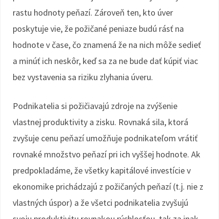
rastu hodnoty peňazí. Zároveň ten, kto úver
poskytuje vie, že požičané peniaze budú rásť na
hodnote v čase, čo znamená že na nich môže sedieť
a minúť ich neskôr, keď sa za ne bude dať kúpiť viac
bez vystavenia sa riziku zlyhania úveru.
Podnikatelia si požičiavajú zdroje na zvýšenie
vlastnej produktivity a zisku. Rovnaká sila, ktorá
zvyšuje cenu peňazí umožňuje podnikateľom vrátiť
rovnaké množstvo peňazí pri ich vyššej hodnote. Ak
predpokladáme, že všetky kapitálové investície v
ekonomike prichádzajú z požičaných peňazí (t.j. nie z
vlastných úspor) a že všetci podnikatelia zvyšujú
svoju produktivitu rovnakou rýchlosťou, tak za inak