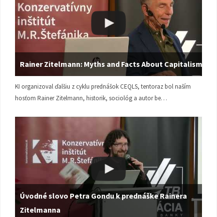
Rainer Zitelmann: Myths and Facts About Capitalism
KI organizoval ďalšiu z cyklu prednášok CEQLS, tentoraz bol naším
hosťom Rainer Zitelmann, historik, sociológ a autor be…
Úvodné slovo Petra Gondu k prednáške Rainera
Zitelmanna