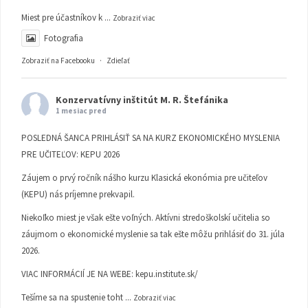
Miest pre účastníkov k
...
Zobraziť viac
Fotografia
Zobraziť na Facebooku
·
Zdieľať
Konzervatívny inštitút M. R. Štefánika
1 mesiac pred
POSLEDNÁ ŠANCA PRIHLÁSIŤ SA NA KURZ EKONOMICKÉHO MYSLENIA
PRE UČITEĽOV: KEPU 2026
Záujem o prvý ročník nášho kurzu Klasická ekonómia pre učiteľov
(KEPU) nás príjemne prekvapil.
Niekoľko miest je však ešte voľných. Aktívni stredoškolskí učitelia so
záujmom o ekonomické myslenie sa tak ešte môžu prihlásiť do 31. júla
2026.
VIAC INFORMÁCIÍ JE NA WEBE:
kepu.institute.sk/
Tešíme sa na spustenie toht
...
Zobraziť viac