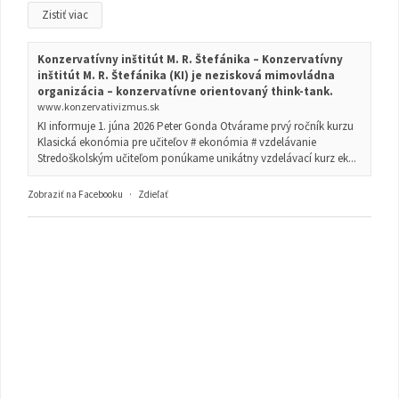
Zistiť viac
Konzervatívny inštitút M. R. Štefánika – Konzervatívny
inštitút M. R. Štefánika (KI) je nezisková mimovládna
organizácia – konzervatívne orientovaný think-tank.
www.konzervativizmus.sk
KI informuje 1. júna 2026 Peter Gonda Otvárame prvý ročník kurzu
Klasická ekonómia pre učiteľov # ekonómia # vzdelávanie
Stredoškolským učiteľom ponúkame unikátny vzdelávací kurz ek...
Zobraziť na Facebooku
·
Zdieľať