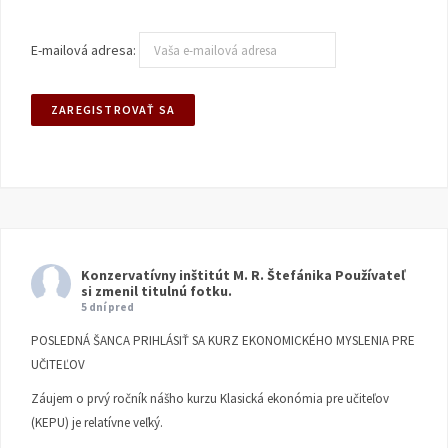
E-mailová adresa:
Konzervatívny inštitút M. R. Štefánika
Používateľ
si zmenil titulnú fotku.
5 dní pred
POSLEDNÁ ŠANCA PRIHLÁSIŤ SA KURZ EKONOMICKÉHO MYSLENIA PRE
UČITEĽOV
Záujem o prvý ročník nášho kurzu Klasická ekonómia pre učiteľov
(KEPU) je relatívne veľký.