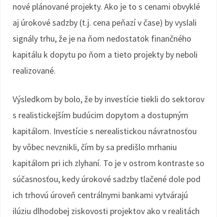
nové plánované projekty. Ako je to s cenami obvyklé
aj úrokové sadzby (t.j. cena peňazí v čase) by vyslali
signály trhu, že je na ňom nedostatok finančného
kapitálu k dopytu po ňom a tieto projekty by neboli
realizované.
Výsledkom by bolo, že by investície tiekli do sektorov
s realistickejším budúcim dopytom a dostupným
kapitálom. Investície s nerealistickou návratnosťou
by vôbec nevznikli, čím by sa predišlo mrhaniu
kapitálom pri ich zlyhaní. To je v ostrom kontraste so
súčasnosťou, kedy úrokové sadzby tlačené dole pod
ich trhovú úroveň centrálnymi bankami vytvárajú
ilúziu dlhodobej ziskovosti projektov ako v realitách