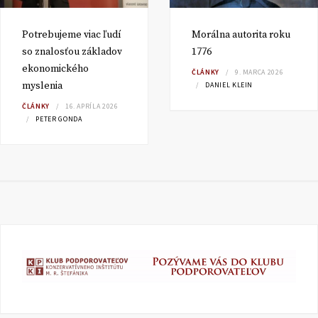
Potrebujeme viac ľudí
Morálna autorita roku
so znalosťou základov
1776
ekonomického
ČLÁNKY
9. MARCA 2026
myslenia
DANIEL KLEIN
ČLÁNKY
16. APRÍLA 2026
PETER GONDA