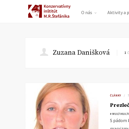
O nás
Aktivity a 
Zuzana Danišková
1
Č
ČLÁNKY
Prezle
# MULTIKUL
S pádom k
marxizmus