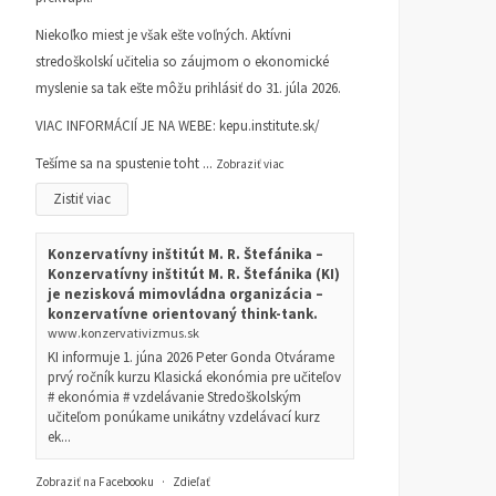
Niekoľko miest je však ešte voľných. Aktívni
stredoškolskí učitelia so záujmom o ekonomické
myslenie sa tak ešte môžu prihlásiť do 31. júla 2026.
VIAC INFORMÁCIÍ JE NA WEBE:
kepu.institute.sk/
Tešíme sa na spustenie toht
...
Zobraziť viac
Zistiť viac
Konzervatívny inštitút M. R. Štefánika –
Konzervatívny inštitút M. R. Štefánika (KI)
je nezisková mimovládna organizácia –
konzervatívne orientovaný think-tank.
www.konzervativizmus.sk
KI informuje 1. júna 2026 Peter Gonda Otvárame
prvý ročník kurzu Klasická ekonómia pre učiteľov
# ekonómia # vzdelávanie Stredoškolským
učiteľom ponúkame unikátny vzdelávací kurz
ek...
Zobraziť na Facebooku
·
Zdieľať