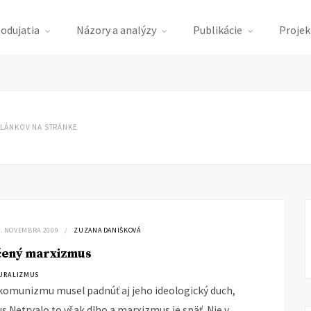
podujatia
Názory a analýzy
Publikácie
Projek
LÁNKOV NA STRÁNKE
7. NOVEMBRA 2009
ZUZANA DANIŠKOVÁ
čený marxizmus
TURALIZMUS
omunizmu musel padnúť aj jeho ideologický duch,
.Netrvalo to však dlho a marxizmus je späť. Nie v