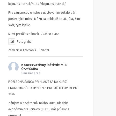
kepu.institute.sk/https://kepu.institute.sk/
Pre záujemcov o neho s ubytovaním ostalo pár
posledných miest. Môžu sa prihlásiť do 31. júla, čím
skôr, tým lepšie.
Miest pre účastníkov k
...
Zobraziť viac
Fotografia
Zobraziť na Facebooku
·
Zdieľať
Konzervatívny inštitút M. R.
Štefánika
1 mesiac pred
POSLEDNÁ ŠANCA PRIHLÁSIŤ SA NA KURZ
EKONOMICKÉHO MYSLENIA PRE UČITEĽOV: KEPU
2026
Záujem o prvý ročník nášho kurzu Klasická
ekonómia pre učiteľov (KEPU) nás príjemne
prekvapil.