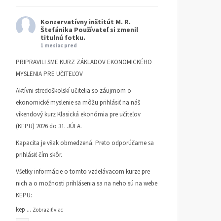
Konzervatívny inštitút M. R.
Štefánika
Používateľ si zmenil
titulnú fotku.
1 mesiac pred
PRIPRAVILI SME KURZ ZÁKLADOV EKONOMICKÉHO
MYSLENIA PRE UČITEĽOV
Aktívni stredoškolskí učitelia so záujmom o
ekonomické myslenie sa môžu prihlásiť na náš
víkendový kurz Klasická ekonómia pre učiteľov
(KEPU) 2026 do 31. JÚLA.
Kapacita je však obmedzená. Preto odporúčame sa
prihlásiť čím skôr.
Všetky informácie o tomto vzdelávacom kurze pre
nich a o možnosti prihlásenia sa na neho sú na webe
KEPU:
kep
...
Zobraziť viac