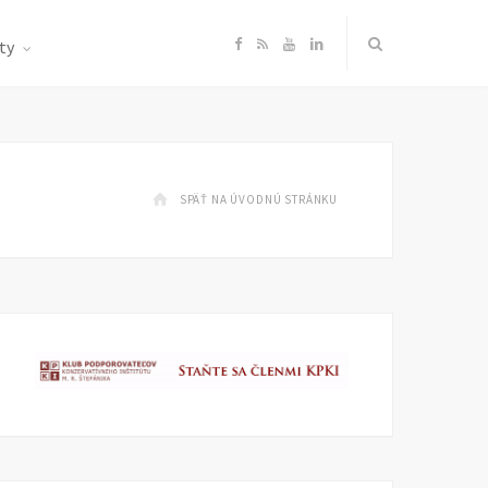
F
R
Y
L
ty
a
S
o
i
c
S
u
n
SPÄŤ NA ÚVODNÚ STRÁNKU
e
T
k
b
u
e
o
b
d
o
e
I
k
n