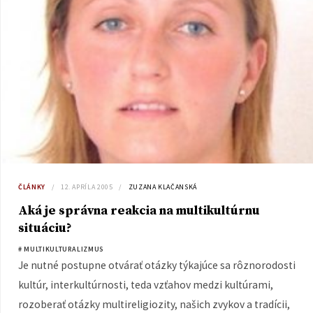
ČLÁNKY
12. APRÍLA 2005
ZUZANA KLAČANSKÁ
Aká je správna reakcia na multikultúrnu
situáciu?
# MULTIKULTURALIZMUS
Je nutné postupne otvárať otázky týkajúce sa rôznorodosti
kultúr, interkultúrnosti, teda vzťahov medzi kultúrami,
rozoberať otázky multireligiozity, našich zvykov a tradícii,