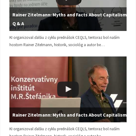
Rainer Zitelmann: Myths and Facts About Capitalism |
Q & A
KI organizoval ďalšiu z cyklu prednášok CEQLS, tentoraz bol naším
hosťom Rainer Zitelmann, historik, sociológ a autor be…
Rainer Zitelmann: Myths and Facts About Capitalism
KI organizoval ďalšiu z cyklu prednášok CEQLS, tentoraz bol naším