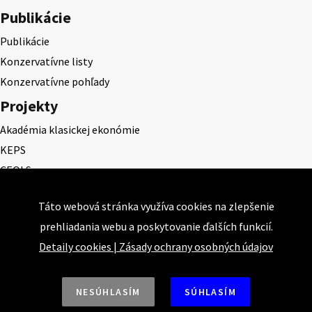
Publikácie
Publikácie
Konzervatívne listy
Konzervatívne pohľady
Projekty
Akadémia klasickej ekonómie
KEPS
CEQLS
Cena Dominika Tatarku
Táto webová stránka využíva cookies na zlepšenie
Cena Ernesta Valka
prehliadania webu a poskytovanie ďalších funkcií.
Študentská esej
Detaily cookies
|
Zásady ochrany osobných údajov
Deň daňového odbremenenia
NESÚHLASÍM
SÚHLASÍM