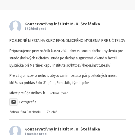
Konzervatívny inštitút M. R. Štefánika
1 týždeň pred
POSLEDNÉ MIESTA NA KURZ EKONOMICKÉHO MYSLENIA PRE UČITEĽOV
Pripravujeme prvý ročník kurzu základov ekonomického myslenia pre
stredoškolských učiteľov. Bude posledný augustový víkend v hoteli
Bystrička pri Martine:
kepu.institute.sk/https://kepu.institute.sk/
Pre záujemcov o neho s ubytovaním ostalo pár posledných miest.
Môžu sa prihlásiť do 31. júla, čím skôr, tým lepšie.
Miest pre účastníkov k
...
Zobraziť viac
Fotografia
Zobraziť na Facebooku
·
Zdieľať
Konzervatívny inštitút M. R. Štefánika
1 mesiac pred