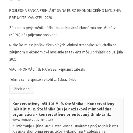
POSLEDNÁ ŠANCA PRIHLÁSIŤ SA NA KURZ EKONOMICKÉHO MYSLENIA
PRE UČITEĽOV: KEPU 2026
Záujem o prvý ročník nášho kurzu Klasická ekonómia pre učiteľov
(KEPU) nás príjemne prekvapil.
Niekoľko miest je však ešte voľných. Aktívni stredoškolskí učitelia so
záujmom o ekonomické myslenie sa tak ešte môžu prihlásiť do 31. júla
2026.
VIAC INFORMÁCIÍ JE NA WEBE:
kepu.institute.sk/
Tešíme sa na spustenie toht
...
Zobraziť viac
Zistiť viac
Konzervatívny inštitút M. R. Štefánika – Konzervatívny
inštitút M. R. Štefánika (KI) je nezisková mimovládna
organizácia – konzervatívne orientovaný think-tank.
www.konzervativizmus.sk
KI informuje 1. júna 2026 Peter Gonda Otvárame prvý ročník kurzu
Klasická ekonómia pre učiteľov # ekonómia # vzdelávanie