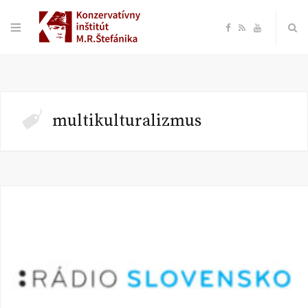
F
R
Y
a
S
o
c
S
u
multikulturalizmus
e
T
b
u
o
b
o
e
k