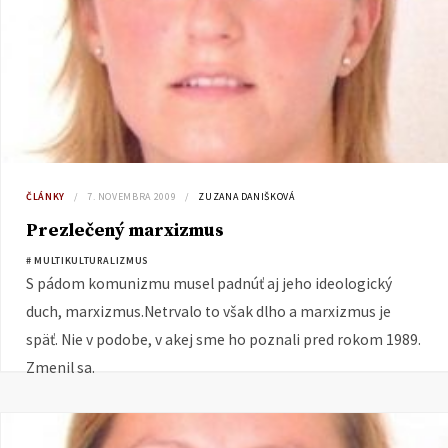
ČLÁNKY
7. NOVEMBRA 2009
ZUZANA DANIŠKOVÁ
Prezlečený marxizmus
# MULTIKULTURALIZMUS
S pádom komunizmu musel padnúť aj jeho ideologický
duch, marxizmus.Netrvalo to však dlho a marxizmus je
späť. Nie v podobe, v akej sme ho poznali pred rokom 1989.
Zmenil sa.