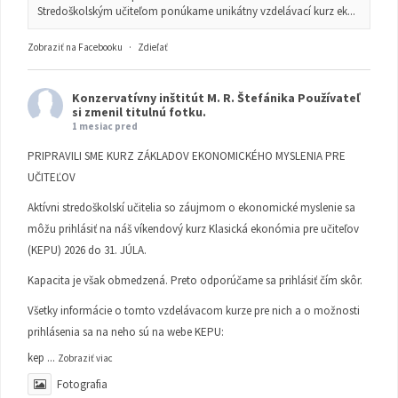
Stredoškolským učiteľom ponúkame unikátny vzdelávací kurz ek...
Zobraziť na Facebooku
·
Zdieľať
Konzervatívny inštitút M. R. Štefánika
Používateľ
si zmenil titulnú fotku.
1 mesiac pred
PRIPRAVILI SME KURZ ZÁKLADOV EKONOMICKÉHO MYSLENIA PRE
UČITEĽOV
Aktívni stredoškolskí učitelia so záujmom o ekonomické myslenie sa
môžu prihlásiť na náš víkendový kurz Klasická ekonómia pre učiteľov
(KEPU) 2026 do 31. JÚLA.
Kapacita je však obmedzená. Preto odporúčame sa prihlásiť čím skôr.
Všetky informácie o tomto vzdelávacom kurze pre nich a o možnosti
prihlásenia sa na neho sú na webe KEPU:
kep
...
Zobraziť viac
Fotografia