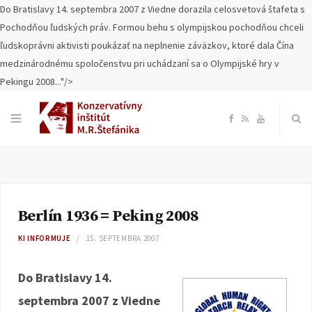
Do Bratislavy 14. septembra 2007 z Viedne dorazila celosvetová štafeta s
Pochodňou ľudských práv. Formou behu s olympijskou pochodňou chceli
ľudskoprávni aktivisti poukázať na neplnenie záväzkov, ktoré dala Čína
medzinárodnému spoločenstvu pri uchádzaní sa o Olympijské hry v
Pekingu 2008..."/>
F
R
Y
a
S
o
c
S
u
Berlín 1936 = Peking 2008
e
T
KI INFORMUJE
15. SEPTEMBRA 2007
b
u
Do Bratislavy 14.
o
b
septembra 2007 z Viedne