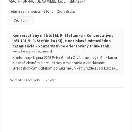
VIAC INFORMÁCIÍ JE NA WEBE:
kepu.institute.sk/
Tešíme sa na spustenie toht
...
Zobraziť viac
Zistiť viac
Konzervatívny inštitút M. R. Štefánika – Konzervatívny
inštitút M. R. Štefánika (KI) je nezisková mimovládna
organizácia – konzervatívne orientovaný think-tank.
www.konzervativizmus.sk
KI informuje 1. júna 2026 Peter Gonda Otvárame prvý ročník kurzu
Klasická ekonómia pre učiteľov # ekonómia # vzdelávanie
Stredoškolským učiteľom ponúkame unikátny vzdelávací kurz ek...
Zobraziť na Facebooku
·
Zdieľať