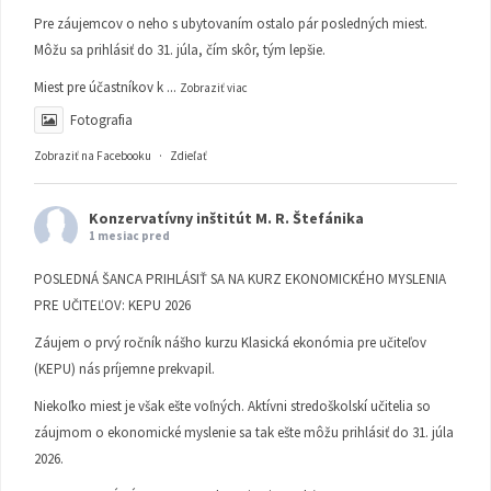
Pre záujemcov o neho s ubytovaním ostalo pár posledných miest.
Môžu sa prihlásiť do 31. júla, čím skôr, tým lepšie.
Miest pre účastníkov k
...
Zobraziť viac
Fotografia
Zobraziť na Facebooku
·
Zdieľať
Konzervatívny inštitút M. R. Štefánika
1 mesiac pred
POSLEDNÁ ŠANCA PRIHLÁSIŤ SA NA KURZ EKONOMICKÉHO MYSLENIA
PRE UČITEĽOV: KEPU 2026
Záujem o prvý ročník nášho kurzu Klasická ekonómia pre učiteľov
(KEPU) nás príjemne prekvapil.
Niekoľko miest je však ešte voľných. Aktívni stredoškolskí učitelia so
záujmom o ekonomické myslenie sa tak ešte môžu prihlásiť do 31. júla
2026.