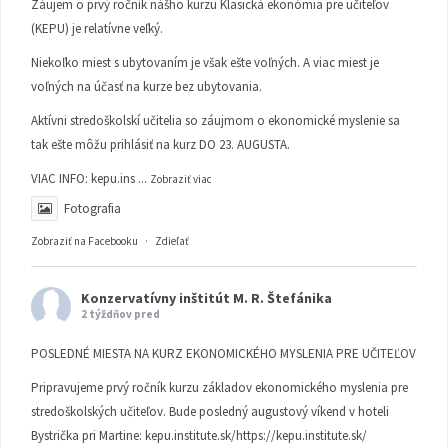
Záujem o prvý ročník nášho kurzu Klasická ekonómia pre učiteľov
(KEPU) je relatívne veľký.
Niekoľko miest s ubytovaním je však ešte voľných. A viac miest je
voľných na účasť na kurze bez ubytovania.
Aktívni stredoškolskí učitelia so záujmom o ekonomické myslenie sa
tak ešte môžu prihlásiť na kurz DO 23. AUGUSTA.
VIAC INFO:
kepu.ins
...
Zobraziť viac
Fotografia
Zobraziť na Facebooku
·
Zdieľať
Konzervatívny inštitút M. R. Štefánika
2 týždňov pred
POSLEDNÉ MIESTA NA KURZ EKONOMICKÉHO MYSLENIA PRE UČITEĽOV
Pripravujeme prvý ročník kurzu základov ekonomického myslenia pre
stredoškolských učiteľov. Bude posledný augustový víkend v hoteli
Bystrička pri Martine:
kepu.institute.sk/https://kepu.institute.sk/