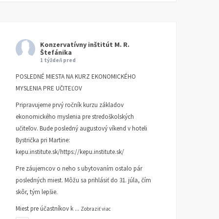
Je „krajná pravica“
Extrémisti sa urputne
skutočne pravica?
snažia hrať na
demokratických
Konzervatívny inštitút M. R.
ČLÁNKY
12. SEPTEMBRA 2024
Štefánika
vlastencov. Kto im to kaz
IVAN KUHN
1 týždeň pred
ČLÁNKY
25. JÚLA 2024
I
POSLEDNÉ MIESTA NA KURZ EKONOMICKÉHO
KUHN
MYSLENIA PRE UČITEĽOV
Pripravujeme prvý ročník kurzu základov
ekonomického myslenia pre stredoškolských
učiteľov. Bude posledný augustový víkend v hoteli
Bystrička pri Martine:
kepu.institute.sk/https://kepu.institute.sk/
Pre záujemcov o neho s ubytovaním ostalo pár
posledných miest. Môžu sa prihlásiť do 31. júla, čím
skôr, tým lepšie.
Miest pre účastníkov k
...
Zobraziť viac