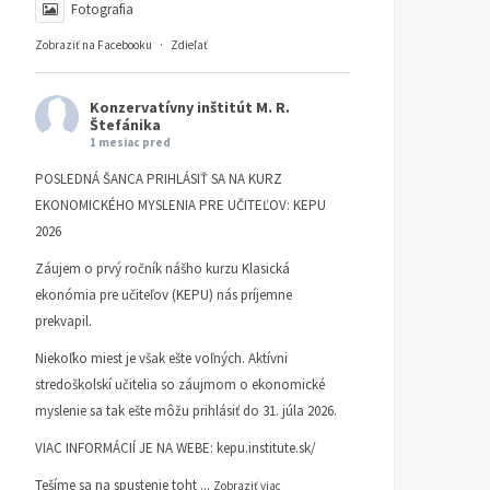
Fotografia
Zobraziť na Facebooku
·
Zdieľať
Konzervatívny inštitút M. R.
Štefánika
1 mesiac pred
POSLEDNÁ ŠANCA PRIHLÁSIŤ SA NA KURZ
EKONOMICKÉHO MYSLENIA PRE UČITEĽOV: KEPU
2026
Záujem o prvý ročník nášho kurzu Klasická
ekonómia pre učiteľov (KEPU) nás príjemne
prekvapil.
Niekoľko miest je však ešte voľných. Aktívni
stredoškolskí učitelia so záujmom o ekonomické
myslenie sa tak ešte môžu prihlásiť do 31. júla 2026.
VIAC INFORMÁCIÍ JE NA WEBE:
kepu.institute.sk/
Tešíme sa na spustenie toht
...
Zobraziť viac