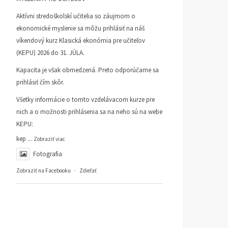
Aktívni stredoškolskí učitelia so záujmom o
ekonomické myslenie sa môžu prihlásiť na náš
víkendový kurz Klasická ekonómia pre učiteľov
(KEPU) 2026 do 31. JÚLA.
Kapacita je však obmedzená. Preto odporúčame sa
prihlásiť čím skôr.
Všetky informácie o tomto vzdelávacom kurze pre
nich a o možnosti prihlásenia sa na neho sú na webe
KEPU:
kep
...
Zobraziť viac
Fotografia
Zobraziť na Facebooku
·
Zdieľať