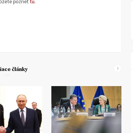
ôžete pozrieť
tu.
iace články