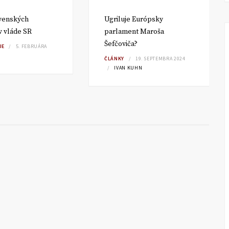
venských
Ugriluje Európsky
 vláde SR
parlament Maroša
Šefčoviča?
JE
5. FEBRUÁRA
ČLÁNKY
19. SEPTEMBRA 2024
IVAN KUHN