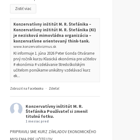
Zistiť viac
Konzervatívny inštitút M. R. Štefánika –
Konzervatívny inštitút M. R. Štefánika (KI)
je nezisková mimovládna organizácia –
konzervatívne orientovaný think-tank.
www.konzervativizmus.sk
KI informuje 1. júna 2026 Peter Gonda Otvárame
prvý ročník kurzu Klasická ekonómia pre učiteľov
# ekonómia # vzdelávanie Stredoškolským
učiteľom ponúkame unikátny vzdelávací kurz
ek...
Zobraziť na Facebooku
·
Zdieľať
Konzervatívny inštitút M. R.
Štefánika
Používateľ si zmenil
titulnú fotku.
1 mesiac pred
PRIPRAVILI SME KURZ ZÁKLADOV EKONOMICKÉHO
MYSLENIA PRE UČITEĽOV