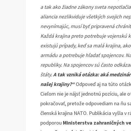
a tak ako žiadne zákony sveta nepotlačia 
aliancia nezlikviduje všetkých svojich ne
nevynímajúc, musí byť pripravená chráni
Každá krajina preto potrebuje vojenskú 
existujú prípady, keď sa malá krajina, ak
armádu a potrebuje hľadať spojencov. Nap
republiky. Na spojencov sú často odkázan
štáty.
A tak vzniká otázka: aká medziná
našej krajiny?“
Odpoveď aj na túto otázku
Cieľom nie je nájsť jednotnú pozíciu, ale 
pokračovať, pretože odpovediam na ňu sa
členská krajina NATO. Publikácia vyšla v 
podporou
Ministerstva zahraničných ve