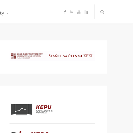
F
R
Y
L
ty
a
S
o
i
c
S
u
n
e
T
k
b
u
e
o
b
d
o
e
I
k
n