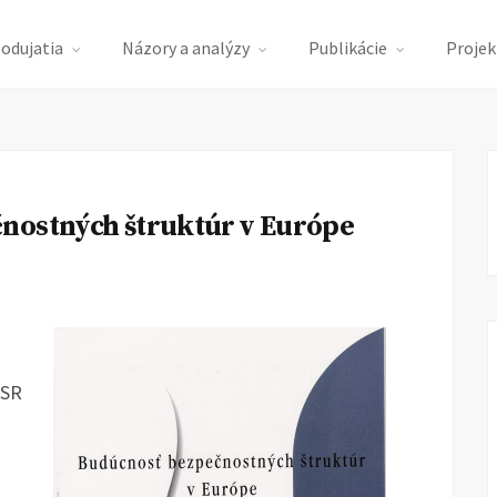
podujatia
Názory a analýzy
Publikácie
Projek
nostných štruktúr v Európe
 SR