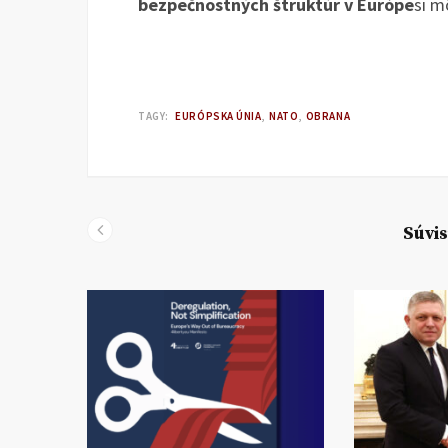
bezpečnostných štruktúr v Európe
si m
TAGY:
EURÓPSKA ÚNIA
NATO
OBRANA
Súvis