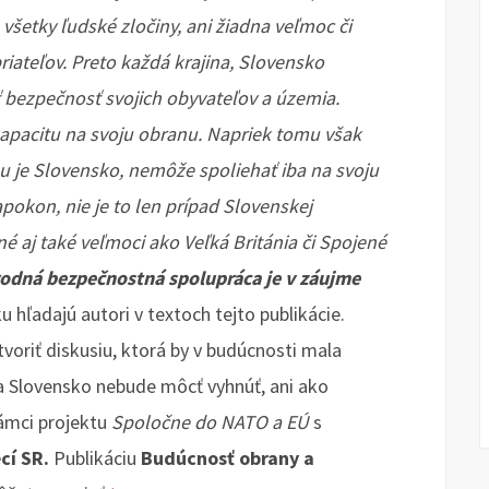
všetky ľudské zločiny, ani žiadna veľmoc či
priateľov. Preto každá krajina, Slovensko
ť bezpečnosť svojich obyvateľov a územia.
kapacitu na svoju obranu. Napriek tomu však
ou je Slovensko, nemôže spoliehať iba na svoju
okon, nie je to len prípad Slovenskej
é aj také veľmoci ako Veľká Británia či Spojené
rodná bezpečnostná spolupráca je v záujme
 hľadajú autori v textoch tejto publikácie.
otvoriť diskusiu, ktorá by v budúcnosti mala
 Slovensko nebude môcť vyhnúť, ani ako
rámci projektu
Spoločne do NATO a EÚ
s
cí SR.
Publikáciu
Budúcnosť obrany a