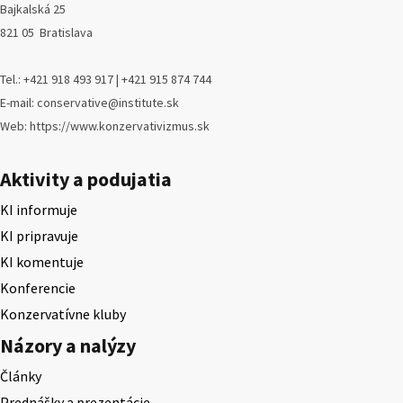
Bajkalská 25
821 05 Bratislava
Tel.: +421 918 493 917 | +421 915 874 744
E-mail: conservative@institute.sk
Web: https://www.konzervativizmus.sk
Aktivity a podujatia
KI informuje
KI pripravuje
KI komentuje
Konferencie
Konzervatívne kluby
Názory a nalýzy
Články
Prednášky a prezentácie