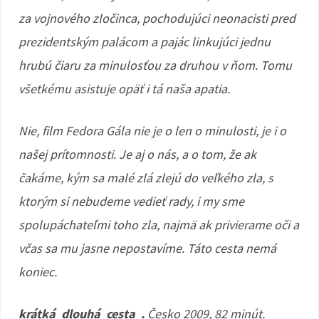
za vojnového zločinca, pochodujúci neonacisti pred
prezidentským palácom a pajác linkujúci jednu
hrubú čiaru za minulosťou za druhou v ňom. Tomu
všetkému asistuje opäť i tá naša apatia.
Nie, film Fedora Gála nie je o len o minulosti, je i o
našej prítomnosti. Je aj o nás, a o tom, že ak
čakáme, kým sa malé zlá zlejú do veľkého zla, s
ktorým si nebudeme vedieť rady, i my sme
spolupáchateľmi toho zla, najmä ak privierame oči a
včas sa mu jasne nepostavíme. Táto cesta nemá
koniec.
krátká_dlouhá_cesta_.
Česko 2009, 82 minút.