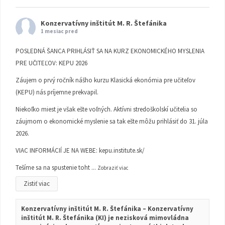
Konzervatívny inštitút M. R. Štefánika
1 mesiac pred
POSLEDNÁ ŠANCA PRIHLÁSIŤ SA NA KURZ EKONOMICKÉHO MYSLENIA
PRE UČITEĽOV: KEPU 2026
Záujem o prvý ročník nášho kurzu Klasická ekonómia pre učiteľov
(KEPU) nás príjemne prekvapil.
Niekoľko miest je však ešte voľných. Aktívni stredoškolskí učitelia so
záujmom o ekonomické myslenie sa tak ešte môžu prihlásiť do 31. júla
2026.
VIAC INFORMÁCIÍ JE NA WEBE:
kepu.institute.sk/
Tešíme sa na spustenie toht
...
Zobraziť viac
Zistiť viac
Konzervatívny inštitút M. R. Štefánika – Konzervatívny
inštitút M. R. Štefánika (KI) je nezisková mimovládna