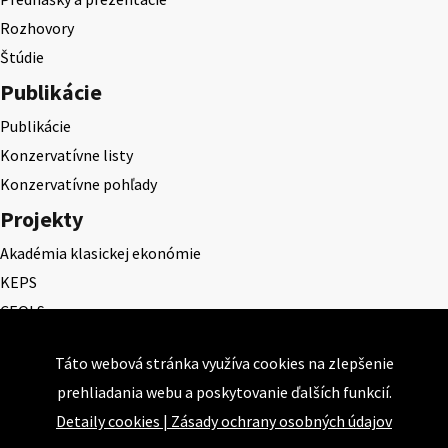
Rozhovory
Štúdie
Publikácie
Publikácie
Konzervatívne listy
Konzervatívne pohľady
Projekty
Akadémia klasickej ekonómie
KEPS
CEQLS
Cena Dominika Tatarku
Táto webová stránka využíva cookies na zlepšenie
Cena Ernesta Valka
prehliadania webu a poskytovanie ďalších funkcií.
Študentská esej
Detaily cookies
|
Zásady ochrany osobných údajov
Deň daňového odbremenenia