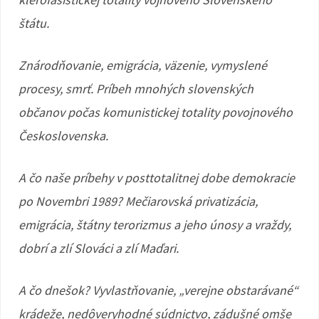
štátu.
Znárodňovanie, emigrácia, väzenie, vymyslené
procesy, smrť. Príbeh mnohých slovenských
občanov počas komunistickej totality povojnového
Československa.
A čo naše príbehy v posttotalitnej dobe demokracie
po Novembri 1989? Mečiarovská privatizácia,
emigrácia, štátny terorizmus a jeho únosy a vraždy,
dobrí a zlí Slováci a zlí Maďari.
A čo dnešok? Vyvlastňovanie, „verejne obstarávané“
krádeže, nedôveryhodné súdnictvo, zádušné omše