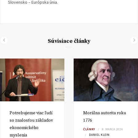
Slovensko – Európska únia.
Súvisiace články
Potrebujeme viac ľudí
Morálna autorita roku
so znalosťou základov
1776
ekonomického
ČLÁNKY
9. MARCA 2026
myslenia
DANIEL KLEIN