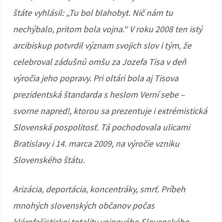
štáte vyhlásil: „Tu bol blahobyt. Nič nám tu
nechýbalo, pritom bola vojna.“ V roku 2008 ten istý
arcibiskup potvrdil význam svojich slov i tým, že
celebroval zádušnú omšu za Jozefa Tisa v deň
výročia jeho popravy. Pri oltári bola aj Tisova
prezidentská štandarda s heslom Verní sebe –
svorne napred!, ktorou sa prezentuje i extrémistická
Slovenská pospolitosť. Tá pochodovala ulicami
Bratislavy i 14. marca 2009, na výročie vzniku
Slovenského štátu.
Arizácia, deportácia, koncentráky, smrť. Príbeh
mnohých slovenských občanov počas
klérofašistickej totality vojnového Slovenského