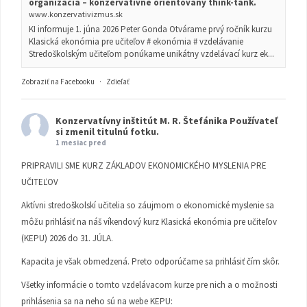
organizácia – konzervatívne orientovaný think-tank.
www.konzervativizmus.sk
KI informuje 1. júna 2026 Peter Gonda Otvárame prvý ročník kurzu
Klasická ekonómia pre učiteľov # ekonómia # vzdelávanie
Stredoškolským učiteľom ponúkame unikátny vzdelávací kurz ek...
Zobraziť na Facebooku
·
Zdieľať
Konzervatívny inštitút M. R. Štefánika
Používateľ
si zmenil titulnú fotku.
1 mesiac pred
PRIPRAVILI SME KURZ ZÁKLADOV EKONOMICKÉHO MYSLENIA PRE
UČITEĽOV
Aktívni stredoškolskí učitelia so záujmom o ekonomické myslenie sa
môžu prihlásiť na náš víkendový kurz Klasická ekonómia pre učiteľov
(KEPU) 2026 do 31. JÚLA.
Kapacita je však obmedzená. Preto odporúčame sa prihlásiť čím skôr.
Všetky informácie o tomto vzdelávacom kurze pre nich a o možnosti
prihlásenia sa na neho sú na webe KEPU: