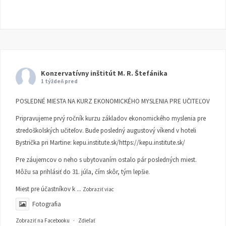
Konzervatívny inštitút M. R. Štefánika
1 týždeň pred
POSLEDNÉ MIESTA NA KURZ EKONOMICKÉHO MYSLENIA PRE UČITEĽOV
Pripravujeme prvý ročník kurzu základov ekonomického myslenia pre
stredoškolských učiteľov. Bude posledný augustový víkend v hoteli
Bystrička pri Martine:
kepu.institute.sk/https://kepu.institute.sk/
Pre záujemcov o neho s ubytovaním ostalo pár posledných miest.
Môžu sa prihlásiť do 31. júla, čím skôr, tým lepšie.
Miest pre účastníkov k
...
Zobraziť viac
Fotografia
Zobraziť na Facebooku
·
Zdieľať