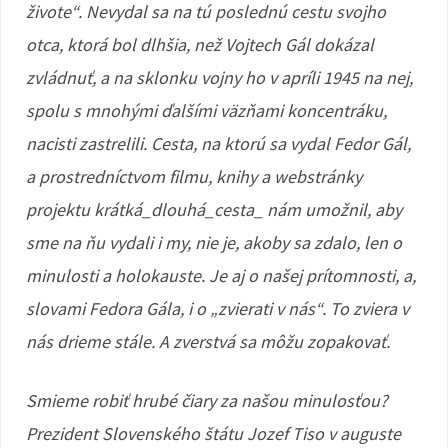
živote“. Nevydal sa na tú poslednú cestu svojho
otca, ktorá bol dlhšia, než Vojtech Gál dokázal
zvládnuť, a na sklonku vojny ho v apríli 1945 na nej,
spolu s mnohými ďalšími väzňami koncentráku,
nacisti zastrelili. Cesta, na ktorú sa vydal Fedor Gál,
a prostredníctvom filmu, knihy a webstránky
projektu krátká_dlouhá_cesta_ nám umožnil, aby
sme na ňu vydali i my, nie je, akoby sa zdalo, len o
minulosti a holokauste. Je aj o našej prítomnosti, a,
slovami Fedora Gála, i o „zvierati v nás“. To zviera v
nás drieme stále. A zverstvá sa môžu zopakovať.
Smieme robiť hrubé čiary za našou minulosťou?
Prezident Slovenského štátu Jozef Tiso v auguste