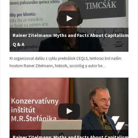
Rainer Zitelmann: Myths and Facts About Capitalism |
Q & A
KI organizoval ďalšiu z cyklu prednášok CEQLS, tentoraz bol naším
hosťom Rainer Zitelmann, historik, sociológ a autor be…
Rainer Zitelmann: Myths and Facts About Capitalism