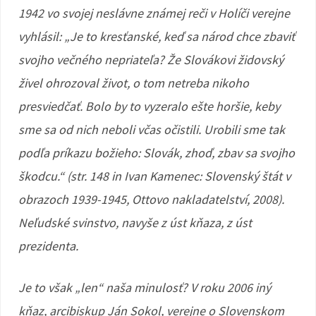
1942 vo svojej neslávne známej reči v Holíči verejne
vyhlásil: „Je to kresťanské, keď sa národ chce zbaviť
svojho večného nepriateľa? Že Slovákovi židovský
živel ohrozoval život, o tom netreba nikoho
presviedčať. Bolo by to vyzeralo ešte horšie, keby
sme sa od nich neboli včas očistili. Urobili sme tak
podľa príkazu božieho: Slovák, zhoď, zbav sa svojho
škodcu.“ (str. 148 in Ivan Kamenec: Slovenský štát v
obrazoch 1939-1945, Ottovo nakladatelství, 2008).
Neľudské svinstvo, navyše z úst kňaza, z úst
prezidenta.
Je to však „len“ naša minulosť? V roku 2006 iný
kňaz, arcibiskup Ján Sokol, verejne o Slovenskom