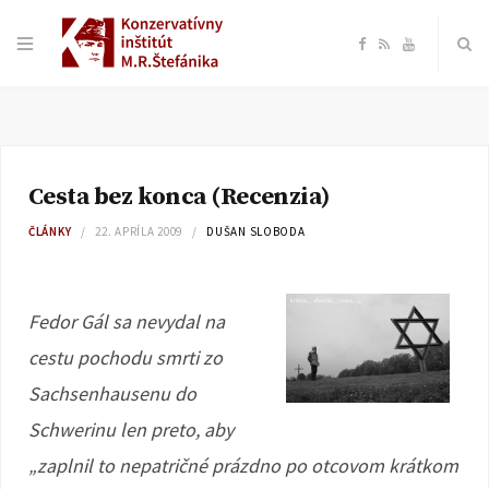
F
R
Y
a
S
o
c
S
u
Cesta bez konca (Recenzia)
e
T
ČLÁNKY
22. APRÍLA 2009
DUŠAN SLOBODA
b
u
o
b
Fedor Gál sa nevydal na
cestu pochodu smrti zo
o
e
Sachsenhausenu do
k
Schwerinu len preto, aby
„zaplnil to nepatričné prázdno po otcovom krátkom