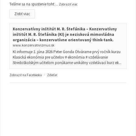
Tešíme sa na spustenie toht
...
Zobraziť viac
Zistiť viac
Konzervatívny inštitút M. R. Štefánika – Konzervatívny
inštitút M. R. Štefánika (KI) je nezisková mimovládna
organizácia – konzervatívne orientovaný think-tank.
www.konzervativizmus.sk
KI informuje 1. júna 2026 Peter Gonda Otvárame prvý ročník kurzu
Klasická ekonómia pre učiteľov # ekonómia # vzdelávanie
Stredoškolským učiteľom ponúkame unikátny vzdelávací kurz ek...
Zobraziť na Facebooku
·
Zdieľať