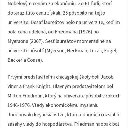
Nobelovým cenám za ekonómiu. Zo 61 ľudí, ktorí
doteraz túto cenu získali, 25 pôsobilo na tejto
univerzite. Desať laureátov bolo na univerzite, keď im
bola cena udelená, od Friedmana (1976) po
Myersona (2007). Šesť laureátov momentálne na
univerzite pôsobí (Myerson, Heckman, Lucas, Fogel,
Becker a Coase).
Prvými predstaviteľmi chicagskej školy boli Jacob
Viner a Frank Knight. Hlavným predstaviteľom bol
Milton Friedman, ktorý na univerzite pôsobil v rokoch
1946-1976. Vtedy ekonomickému mysleniu
dominovalo keynesiánstvo, ktore odporúča rozsiahle
zásahy vlády do hospodárstva. Friedman naopak bol