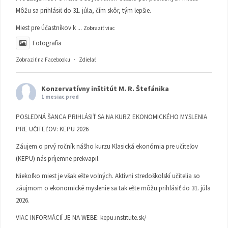
Môžu sa prihlásiť do 31. júla, čím skôr, tým lepšie.
Miest pre účastníkov k
...
Zobraziť viac
Fotografia
Zobraziť na Facebooku
·
Zdieľať
Konzervatívny inštitút M. R. Štefánika
1 mesiac pred
POSLEDNÁ ŠANCA PRIHLÁSIŤ SA NA KURZ EKONOMICKÉHO MYSLENIA
PRE UČITEĽOV: KEPU 2026
Záujem o prvý ročník nášho kurzu Klasická ekonómia pre učiteľov
(KEPU) nás príjemne prekvapil.
Niekoľko miest je však ešte voľných. Aktívni stredoškolskí učitelia so
záujmom o ekonomické myslenie sa tak ešte môžu prihlásiť do 31. júla
2026.
VIAC INFORMÁCIÍ JE NA WEBE:
kepu.institute.sk/