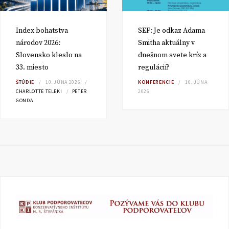
Index bohatstva
SEF: Je odkaz Adama
národov 2026:
Smitha aktuálny v
Slovensko kleslo na
dnešnom svete kríz a
33. miesto
regulácií?
ŠTÚDIE
10. JÚNA 2026
KONFERENCIE
10. JÚNA
CHARLOTTE TELEKI
PETER
2026
GONDA