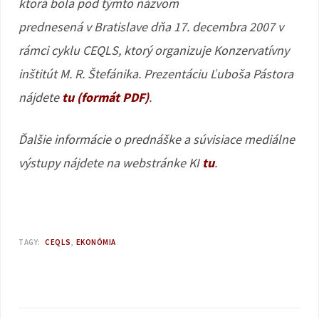
ktorá bola pod týmto názvom
prednesená v Bratislave dňa 17. decembra 2007 v
rámci cyklu CEQLS, ktorý organizuje Konzervatívny
inštitút M. R. Štefánika. Prezentáciu Ľuboša Pástora
nájdete
tu (formát PDF)
.
Ďalšie informácie o prednáške a súvisiace mediálne
výstupy nájdete na webstránke KI
tu
.
TAGY:
CEQLS
EKONÓMIA