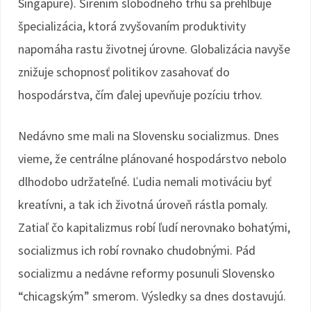
Singapure). Šírením slobodného trhu sa prehlbuje
špecializácia, ktorá zvyšovaním produktivity
napomáha rastu životnej úrovne. Globalizácia navyše
znižuje schopnosť politikov zasahovať do
hospodárstva, čím ďalej upevňuje pozíciu trhov.
Nedávno sme mali na Slovensku socializmus. Dnes
vieme, že centrálne plánované hospodárstvo nebolo
dlhodobo udržateľné. Ľudia nemali motiváciu byť
kreatívni, a tak ich životná úroveň rástla pomaly.
Zatiaľ čo kapitalizmus robí ľudí nerovnako bohatými,
socializmus ich robí rovnako chudobnými. Pád
socializmu a nedávne reformy posunuli Slovensko
“chicagským” smerom. Výsledky sa dnes dostavujú.