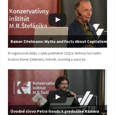
Rainer Zitelmann: Myths and Facts About Capitalism
KI organizoval ďalšiu z cyklu prednášok CEQLS, tentoraz bol naším
hosťom Rainer Zitelmann, historik, sociológ a autor be…
Úvodné slovo Petra Gondu k prednáške Rainera