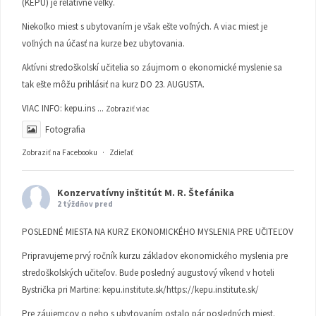
(KEPU) je relatívne veľký.
Niekoľko miest s ubytovaním je však ešte voľných. A viac miest je
voľných na účasť na kurze bez ubytovania.
Aktívni stredoškolskí učitelia so záujmom o ekonomické myslenie sa
tak ešte môžu prihlásiť na kurz DO 23. AUGUSTA.
VIAC INFO:
kepu.ins
...
Zobraziť viac
Fotografia
Zobraziť na Facebooku
·
Zdieľať
Konzervatívny inštitút M. R. Štefánika
2 týždňov pred
POSLEDNÉ MIESTA NA KURZ EKONOMICKÉHO MYSLENIA PRE UČITEĽOV
Pripravujeme prvý ročník kurzu základov ekonomického myslenia pre
stredoškolských učiteľov. Bude posledný augustový víkend v hoteli
Bystrička pri Martine:
kepu.institute.sk/https://kepu.institute.sk/
Pre záujemcov o neho s ubytovaním ostalo pár posledných miest.