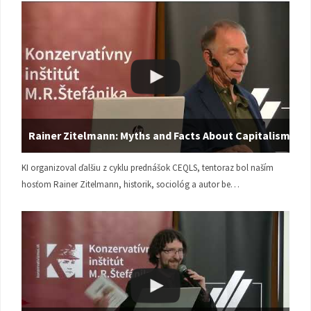
Rainer Zitelmann: Myths and Facts About Capitalism
KI organizoval ďalšiu z cyklu prednášok CEQLS, tentoraz bol naším
hosťom Rainer Zitelmann, historik, sociológ a autor be…