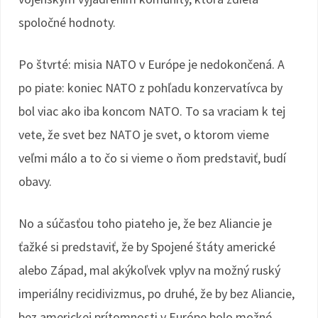
spoločné hodnoty.
Po štvrté: misia NATO v Európe je nedokončená. A
po piate: koniec NATO z pohľadu konzervatívca by
bol viac ako iba koncom NATO. To sa vraciam k tej
vete, že svet bez NATO je svet, o ktorom vieme
veľmi málo a to čo si vieme o ňom predstaviť, budí
obavy.
No a súčasťou toho piateho je, že bez Aliancie je
ťažké si predstaviť, že by Spojené štáty americké
alebo Západ, mal akýkoľvek vplyv na možný ruský
imperiálny recidivizmus, po druhé, že by bez Aliancie,
bez americkej prítomnosti v Európe bolo možné,