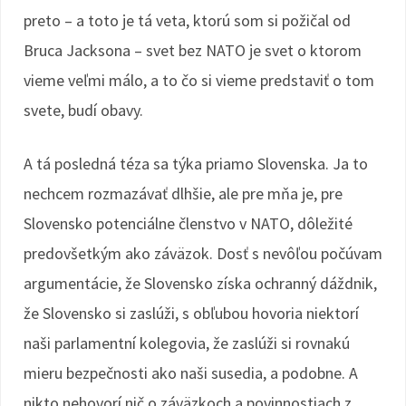
preto – a toto je tá veta, ktorú som si požičal od
Bruca Jacksona – svet bez NATO je svet o ktorom
vieme veľmi málo, a to čo si vieme predstaviť o tom
svete, budí obavy.
A tá posledná téza sa týka priamo Slovenska. Ja to
nechcem rozmazávať dlhšie, ale pre mňa je, pre
Slovensko potenciálne členstvo v NATO, dôležité
predovšetkým ako záväzok. Dosť s nevôľou počúvam
argumentácie, že Slovensko získa ochranný dáždnik,
že Slovensko si zaslúži, s obľubou hovoria niektorí
naši parlamentní kolegovia, že zaslúži si rovnakú
mieru bezpečnosti ako naši susedia, a podobne. A
nikto nehovorí nič o záväzkoch a povinnostiach z