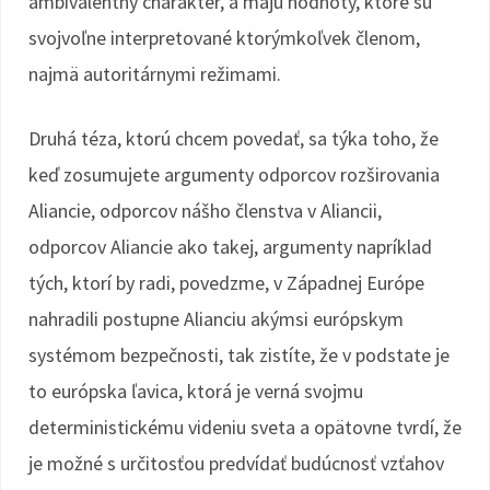
ambivalentný charakter, a majú hodnoty, ktoré sú
svojvoľne interpretované ktorýmkoľvek členom,
najmä autoritárnymi režimami.
Druhá téza, ktorú chcem povedať, sa týka toho, že
keď zosumujete argumenty odporcov rozširovania
Aliancie, odporcov nášho členstva v Aliancii,
odporcov Aliancie ako takej, argumenty napríklad
tých, ktorí by radi, povedzme, v Západnej Európe
nahradili postupne Alianciu akýmsi európskym
systémom bezpečnosti, tak zistíte, že v podstate je
to európska ľavica, ktorá je verná svojmu
deterministickému videniu sveta a opätovne tvrdí, že
je možné s určitosťou predvídať budúcnosť vzťahov