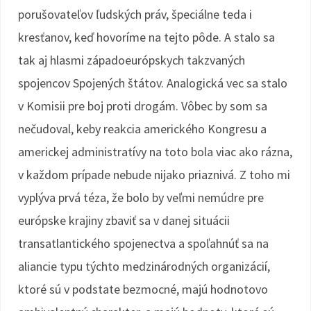
porušovateľov ľudských práv, špeciálne teda i
kresťanov, keď hovoríme na tejto pôde. A stalo sa
tak aj hlasmi západoeurópskych takzvaných
spojencov Spojených štátov. Analogická vec sa stalo
v Komisii pre boj proti drogám. Vôbec by som sa
nečudoval, keby reakcia amerického Kongresu a
americkej administratívy na toto bola viac ako rázna,
v každom prípade nebude nijako priaznivá. Z toho mi
vyplýva prvá téza, že bolo by veľmi nemúdre pre
európske krajiny zbaviť sa v danej situácii
transatlantického spojenectva a spoľahnúť sa na
aliancie typu týchto medzinárodných organizácií,
ktoré sú v podstate bezmocné, majú hodnotovo