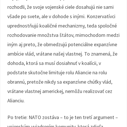
rozhodli, že svoje vojenské ciele dosahujú nie sami
všade po svete, ale v dohode s inými. Konzervatívci
uprednostňujú koaličné mechanizmy, teda spoločné
rozhodovanie množstva štátov, mimochodom medzi
iným aj preto, že obmedzujú potenciálne expanzívne
ambície vlád, vrátane našej vlastnej. To znamená, že
dohoda, ktorá sa musí dosiahnuť v koalícii, v
podstate skutočne limituje rolu Aliancie na rolu
obrannú, pretože nikdy sa expanzívne chúťky vlád,
vrátane vlastnej americkej, nemôžu realizovať cez
Alianciu.
Po tretie: NATO zostáva – to je ten tretí argument –
vojenským vyjadrením komunity, ktorá zdieľa