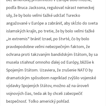
podľa Bruca Jacksona, regulovať nárast nemeckej
sily, že by bolo veľmi ťažké udržať Turecko
angažované v Európe a zabrániť, aby skĺzlo do sveta
islamských krajín, po tretie, že by bolo veľmi ťažké
„in extremis“ brániť Izrael, po štvrté, čo by bolo
pravdepodobne veľmi nebezpečným faktom, že
ochrana proti takzvaným bandidským štátom, by sa
musela stiahnuť omnoho ďalej od Európy, bližšie k
Spojeným štátom. Uzaviera, že zrušenie NATO by
dramatickým spôsobom napríklad zvýšilo vojenské
výdavky Spojených štátov, možno až na úroveň
vojnových čias, teda ak by chceli zabezpečiť
bezpečnosť. Toľko americký pohľad.