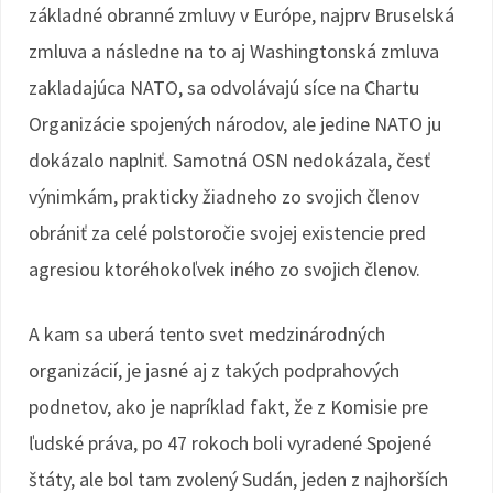
základné obranné zmluvy v Európe, najprv Bruselská
zmluva a následne na to aj Washingtonská zmluva
zakladajúca NATO, sa odvolávajú síce na Chartu
Organizácie spojených národov, ale jedine NATO ju
dokázalo naplniť. Samotná OSN nedokázala, česť
výnimkám, prakticky žiadneho zo svojich členov
obrániť za celé polstoročie svojej existencie pred
agresiou ktoréhokoľvek iného zo svojich členov.
A kam sa uberá tento svet medzinárodných
organizácií, je jasné aj z takých podprahových
podnetov, ako je napríklad fakt, že z Komisie pre
ľudské práva, po 47 rokoch boli vyradené Spojené
štáty, ale bol tam zvolený Sudán, jeden z najhorších