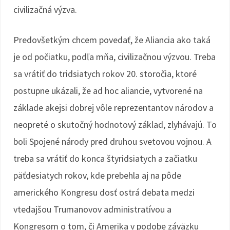
civilizačná výzva.
Predovšetkým chcem povedať, že Aliancia ako taká
je od počiatku, podľa mňa, civilizačnou výzvou. Treba
sa vrátiť do tridsiatych rokov 20. storočia, ktoré
postupne ukázali, že ad hoc aliancie, vytvorené na
základe akejsi dobrej vôle reprezentantov národov a
neopreté o skutočný hodnotový základ, zlyhávajú. To
boli Spojené národy pred druhou svetovou vojnou. A
treba sa vrátiť do konca štyridsiatych a začiatku
päťdesiatych rokov, kde prebehla aj na pôde
amerického Kongresu dosť ostrá debata medzi
vtedajšou Trumanovov administratívou a
Kongresom o tom, či Amerika v podobe záväzku