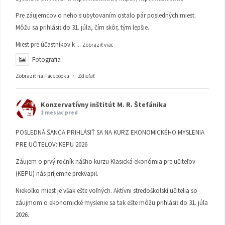
Pre záujemcov o neho s ubytovaním ostalo pár posledných miest.
Môžu sa prihlásiť do 31. júla, čím skôr, tým lepšie.
Miest pre účastníkov k
...
Zobraziť viac
Fotografia
Zobraziť na Facebooku
·
Zdieľať
Konzervatívny inštitút M. R. Štefánika
1 mesiac pred
POSLEDNÁ ŠANCA PRIHLÁSIŤ SA NA KURZ EKONOMICKÉHO MYSLENIA
PRE UČITEĽOV: KEPU 2026
Záujem o prvý ročník nášho kurzu Klasická ekonómia pre učiteľov
(KEPU) nás príjemne prekvapil.
Niekoľko miest je však ešte voľných. Aktívni stredoškolskí učitelia so
záujmom o ekonomické myslenie sa tak ešte môžu prihlásiť do 31. júla
2026.