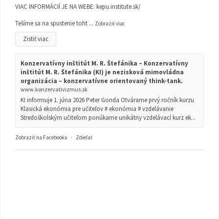
VIAC INFORMÁCIÍ JE NA WEBE:
kepu.institute.sk/
Tešíme sa na spustenie toht
...
Zobraziť viac
Zistiť viac
Konzervatívny inštitút M. R. Štefánika – Konzervatívny
inštitút M. R. Štefánika (KI) je nezisková mimovládna
organizácia – konzervatívne orientovaný think-tank.
www.konzervativizmus.sk
KI informuje 1. júna 2026 Peter Gonda Otvárame prvý ročník kurzu
Klasická ekonómia pre učiteľov # ekonómia # vzdelávanie
Stredoškolským učiteľom ponúkame unikátny vzdelávací kurz ek...
Zobraziť na Facebooku
·
Zdieľať