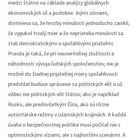
medzi štátmi na základe analýzy globálnych
ekonomických síl a podobne. Inými slovami,
domnieva sa, že hrozby minulosti jednoducho zanikli,
že vypukol trvalý mier a že nepriatelia minulosti sa
stali demokratickými a spoľahlivými priateľmi.
Pravda je taká, že pri neuveriteľnej zložitosti a
náhodnosti vývoja ľudských spoločenstiev, nie je
možné do žiadnej prijateľnej miery spoľahlivosti
predvídať budúce správanie sa politických elít a už
vôbec nie politických elít štátov, ako je napríklad
Rusko, ale predovšetkým Čína, ako sú rôzne
autoritárske režimy v islamských krajinách. A každá
úvaha o bezpečnostnej politike musí počítať nie s
optimistickými víziami, ale s najhoršími scenármi. A