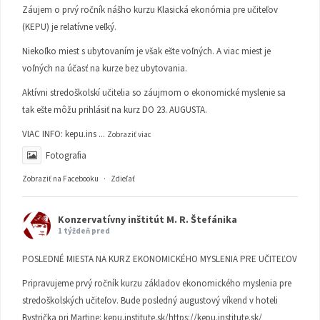
Záujem o prvý ročník nášho kurzu Klasická ekonómia pre učiteľov
(KEPU) je relatívne veľký.
Niekoľko miest s ubytovaním je však ešte voľných. A viac miest je
voľných na účasť na kurze bez ubytovania.
Aktívni stredoškolskí učitelia so záujmom o ekonomické myslenie sa
tak ešte môžu prihlásiť na kurz DO 23. AUGUSTA.
VIAC INFO:
kepu.ins
...
Zobraziť viac
Fotografia
Zobraziť na Facebooku
·
Zdieľať
Konzervatívny inštitút M. R. Štefánika
1 týždeň pred
POSLEDNÉ MIESTA NA KURZ EKONOMICKÉHO MYSLENIA PRE UČITEĽOV
Pripravujeme prvý ročník kurzu základov ekonomického myslenia pre
stredoškolských učiteľov. Bude posledný augustový víkend v hoteli
Bystrička pri Martine:
kepu.institute.sk/https://kepu.institute.sk/