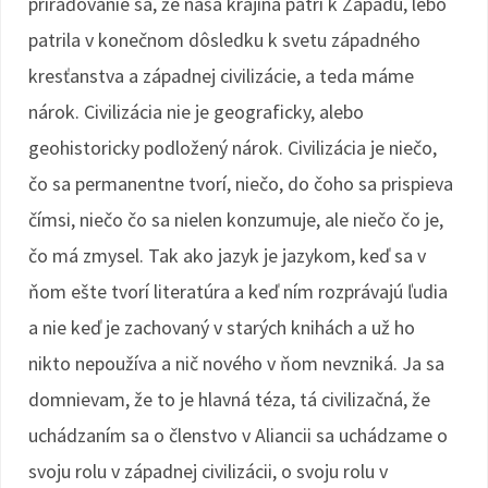
priraďovanie sa, že naša krajina patrí k Západu, lebo
patrila v konečnom dôsledku k svetu západného
kresťanstva a západnej civilizácie, a teda máme
nárok. Civilizácia nie je geograficky, alebo
geohistoricky podložený nárok. Civilizácia je niečo,
čo sa permanentne tvorí, niečo, do čoho sa prispieva
čímsi, niečo čo sa nielen konzumuje, ale niečo čo je,
čo má zmysel. Tak ako jazyk je jazykom, keď sa v
ňom ešte tvorí literatúra a keď ním rozprávajú ľudia
a nie keď je zachovaný v starých knihách a už ho
nikto nepoužíva a nič nového v ňom nevzniká. Ja sa
domnievam, že to je hlavná téza, tá civilizačná, že
uchádzaním sa o členstvo v Aliancii sa uchádzame o
svoju rolu v západnej civilizácii, o svoju rolu v