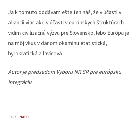
Ja k tomuto dodávam ešte ten náš, že v účasti v
Aliancii viac ako v účasti v európskych štruktúrach
vidím civilizačnú výzvu pre Slovensko, lebo Európa je
na môj vkus v danom okamihu etatistická,
byrokratická a ľavicová.
Autor je predsedom Výboru NR SR pre európsku
integráciu
TAGY:
NATO