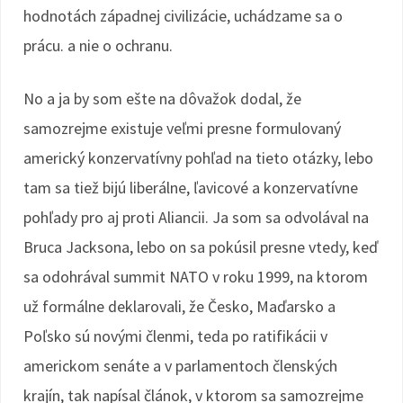
hodnotách západnej civilizácie, uchádzame sa o
prácu. a nie o ochranu.
No a ja by som ešte na dôvažok dodal, že
samozrejme existuje veľmi presne formulovaný
americký konzervatívny pohľad na tieto otázky, lebo
tam sa tiež bijú liberálne, ľavicové a konzervatívne
pohľady pro aj proti Aliancii. Ja som sa odvolával na
Bruca Jacksona, lebo on sa pokúsil presne vtedy, keď
sa odohrával summit NATO v roku 1999, na ktorom
už formálne deklarovali, že Česko, Maďarsko a
Poľsko sú novými členmi, teda po ratifikácii v
americkom senáte a v parlamentoch členských
krajín, tak napísal článok, v ktorom sa samozrejme