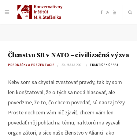
F
R
Y
a
S
o
c
S
u
Členstvo SR v NATO – civilizačná výzva
e
T
PREDNÁŠKY A PREZENTÁCIE
30. MÁJA 2001
FRANTIŠEK ŠEBEJ
b
u
Keby som sa chystal zvestovať pravdy, tak by som
o
b
len konštatoval, že o tých sa nedá hlasovať, ale
povedzme, že to, čo chcem povedať, sú naozaj tézy.
o
e
Proste nechcem vám nič zjaviť, chcem vám len
k
povedať môj pohľad na tému, na ktorú ma vyzvali
organizátori, a síce naše členstvo v Aliancii ako