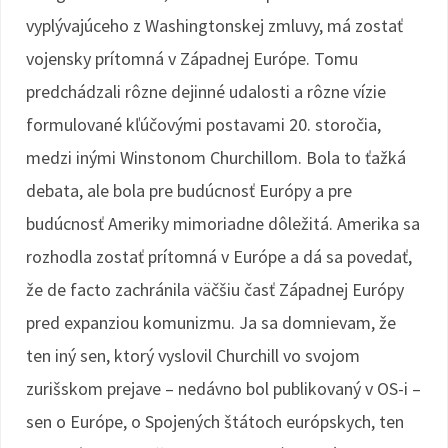
vyplývajúceho z Washingtonskej zmluvy, má zostať
vojensky prítomná v Západnej Európe. Tomu
predchádzali rôzne dejinné udalosti a rôzne vízie
formulované kľúčovými postavami 20. storočia,
medzi inými Winstonom Churchillom. Bola to ťažká
debata, ale bola pre budúcnosť Európy a pre
budúcnosť Ameriky mimoriadne dôležitá. Amerika sa
rozhodla zostať prítomná v Európe a dá sa povedať,
že de facto zachránila väčšiu časť Západnej Európy
pred expanziou komunizmu. Ja sa domnievam, že
ten iný sen, ktorý vyslovil Churchill vo svojom
zurišskom prejave – nedávno bol publikovaný v OS-i –
sen o Európe, o Spojených štátoch európskych, ten