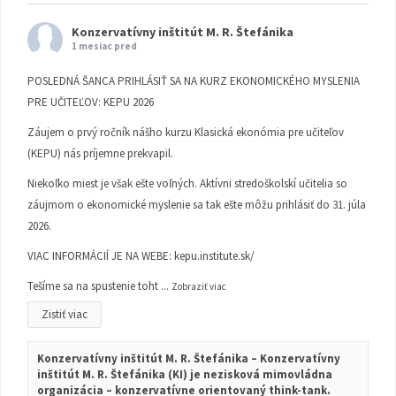
Konzervatívny inštitút M. R. Štefánika
1 mesiac pred
POSLEDNÁ ŠANCA PRIHLÁSIŤ SA NA KURZ EKONOMICKÉHO MYSLENIA
PRE UČITEĽOV: KEPU 2026
Záujem o prvý ročník nášho kurzu Klasická ekonómia pre učiteľov
(KEPU) nás príjemne prekvapil.
Niekoľko miest je však ešte voľných. Aktívni stredoškolskí učitelia so
záujmom o ekonomické myslenie sa tak ešte môžu prihlásiť do 31. júla
2026.
VIAC INFORMÁCIÍ JE NA WEBE:
kepu.institute.sk/
Tešíme sa na spustenie toht
...
Zobraziť viac
Zistiť viac
Konzervatívny inštitút M. R. Štefánika – Konzervatívny
inštitút M. R. Štefánika (KI) je nezisková mimovládna
organizácia – konzervatívne orientovaný think-tank.