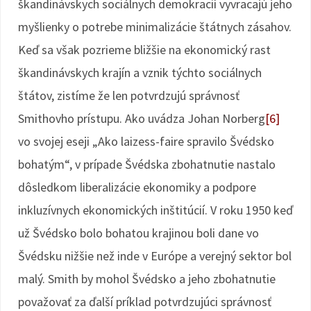
škandinávskych sociálnych demokracií vyvracajú jeho
myšlienky o potrebe minimalizácie štátnych zásahov.
Keď sa však pozrieme bližšie na ekonomický rast
škandinávskych krajín a vznik týchto sociálnych
štátov, zistíme že len potvrdzujú správnosť
Smithovho prístupu. Ako uvádza Johan Norberg
[6]
vo svojej eseji „Ako laizess-faire spravilo Švédsko
bohatým“, v prípade Švédska zbohatnutie nastalo
dôsledkom liberalizácie ekonomiky a podpore
inkluzívnych ekonomických inštitúcií. V roku 1950 keď
už Švédsko bolo bohatou krajinou boli dane vo
Švédsku nižšie než inde v Európe a verejný sektor bol
malý. Smith by mohol Švédsko a jeho zbohatnutie
považovať za ďalší príklad potvrdzujúci správnosť