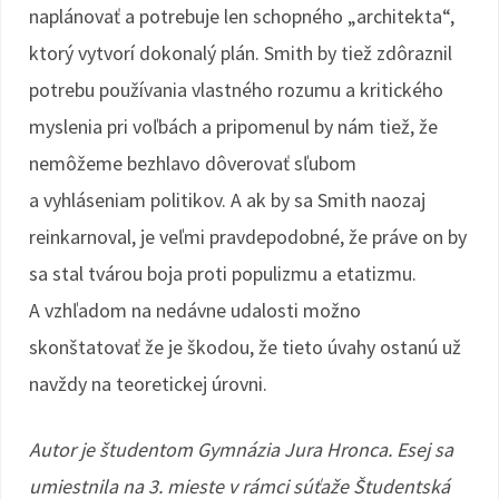
naplánovať a potrebuje len schopného „architekta“,
ktorý vytvorí dokonalý plán. Smith by tiež zdôraznil
potrebu používania vlastného rozumu a kritického
myslenia pri voľbách a pripomenul by nám tiež, že
nemôžeme bezhlavo dôverovať sľubom
a vyhláseniam politikov. A ak by sa Smith naozaj
reinkarnoval, je veľmi pravdepodobné, že práve on by
sa stal tvárou boja proti populizmu a etatizmu.
A vzhľadom na nedávne udalosti možno
skonštatovať že je škodou, že tieto úvahy ostanú už
navždy na teoretickej úrovni.
Autor je študentom Gymnázia Jura Hronca. Esej sa
umiestnila na 3. mieste v rámci súťaže Študentská