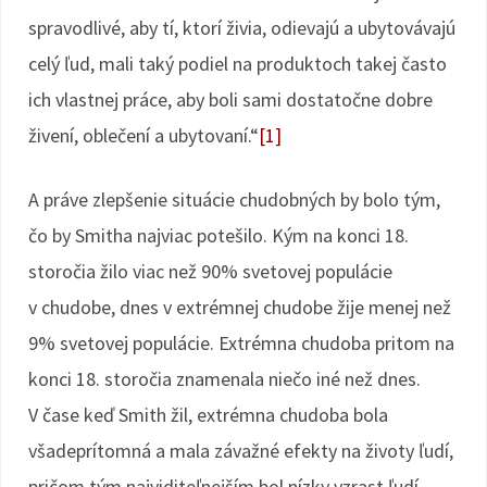
spravodlivé, aby tí, ktorí živia, odievajú a ubytovávajú
celý ľud, mali taký podiel na produktoch takej často
ich vlastnej práce, aby boli sami dostatočne dobre
živení, oblečení a ubytovaní.“
[1]
A práve zlepšenie situácie chudobných by bolo tým,
čo by Smitha najviac potešilo. Kým na konci 18.
storočia žilo viac než 90% svetovej populácie
v chudobe, dnes v extrémnej chudobe žije menej než
9% svetovej populácie. Extrémna chudoba pritom na
konci 18. storočia znamenala niečo iné než dnes.
V čase keď Smith žil, extrémna chudoba bola
všadeprítomná a mala závažné efekty na životy ľudí,
pričom tým najviditeľnejším bol nízky vzrast ľudí