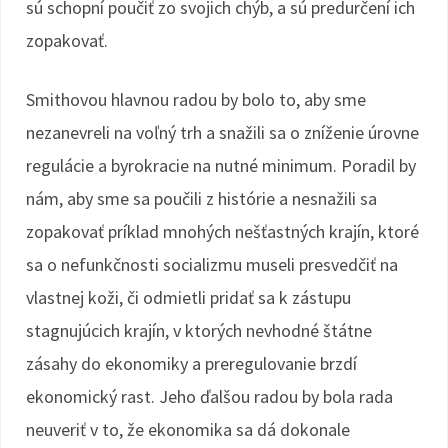
sú schopní poučiť zo svojich chýb, a sú predurčení ich
zopakovať.
Smithovou hlavnou radou by bolo to, aby sme
nezanevreli na voľný trh a snažili sa o zníženie úrovne
regulácie a byrokracie na nutné minimum. Poradil by
nám, aby sme sa poučili z histórie a nesnažili sa
zopakovať príklad mnohých nešťastných krajín, ktoré
sa o nefunkčnosti socializmu museli presvedčiť na
vlastnej koži, či odmietli pridať sa k zástupu
stagnujúcich krajín, v ktorých nevhodné štátne
zásahy do ekonomiky a preregulovanie brzdí
ekonomický rast. Jeho ďalšou radou by bola rada
neuveriť v to, že ekonomika sa dá dokonale