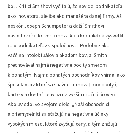
boli. Kritici Smithovi vyčítajú, že nevidel podnikateľa
ako inovátora, ale iba ako manažéra danej firmy. Až
neskôr Joseph Schumpeter a ďalší Smithovi
nasledovníci dotvorili mozaiku a kompletne vysvetlili
rolu podnikateľov v spoločnosti. Podobne ako
väčšina intelektuálov a akademikov, aj Smith
prechovával najmä negatívne pocity smerom
k bohatým. Najmä bohatých obchodníkov vnímal ako
špekulantov ktorí sa snažia formovať monopoly či
kartely a dostať ceny na najvyššiu možnú úroveň.
Ako uviedol vo svojom diele: „Naši obchodníci
a priemyselníci sa sťažujú na negatívne účinky
vysokých miezd, ktoré zvyšujú ceny, a tým znižujú