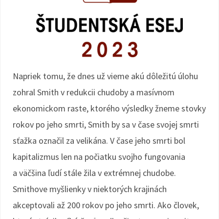
Napriek tomu, že dnes už vieme akú dôležitú úlohu
zohral Smith v redukcii chudoby a masívnom
ekonomickom raste, ktorého výsledky žneme stovky
rokov po jeho smrti, Smith by sa v čase svojej smrti
sťažka označil za velikána. V čase jeho smrti bol
kapitalizmus len na počiatku svojho fungovania
a väčšina ľudí stále žila v extrémnej chudobe.
Smithove myšlienky v niektorých krajinách
akceptovali až 200 rokov po jeho smrti. Ako človek,