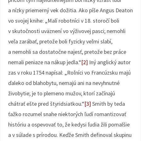
a nízky priemerný vek dožitia. Ako píše Angus Deaton
vo svojej knihe: „Malí robotníci v 18. storočí boli
v skutočnosti uväznení vo výživovej pasci; nemohli
veľa zarábať, pretože boli fyzicky veľmi slabí,
a nemohli sa dostatočne najesť, pretože bez práce
nemali peniaze na nákup jedla.“
[2]
Iný anglický autor
zas v roku 1754 napísal: „Roľníci vo Francúzsku majú
ďaleko od blahobytu, nemajú ani na nevyhnutné
živobytie; je to plemeno mužov, ktorí začínajú
chátrať ešte pred štyridsiatkou.“
[3]
Smith by teda
ťažko rozumel snahe niektorých ľudí romantizovať
históriu a ospevovať to, že kedysi ľudia žili pomalšie
a v súlade s prírodou. Keďže Smith definoval skupinu