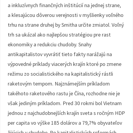
a inkluzívnych finančných inštitúcií na jednej strane,
a klesajúcou dôverou verejnosti v myšlienky voľného
trhu na strane druhej by Smitha určite zmiatol. Voľný
trh sa ukázal ako najlepšou stratégiou pre rast
ekonomiky a redukciu chudoby. Snahy
antikapitalistov vyvrátiť tieto fakty narážajú na
výpovedné príklady viacerých krajín ktoré po zmene
režimu zo socialistického na kapitalistický rástli
raketovým tempom. Najznámejším príkladom
takéhoto raketového rastu je Čína, rozhodne nie je
však jediným príkladom. Pred 30 rokmi bol Vietnam
jednou z najchudobnejších krajín sveta s ročným HDP
per capita vo výške 185 dolárov a 79,7% obyvateľov
žijúcich v chudobe. Po kapitalistických reformách