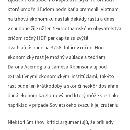
ktoré umožnili ľuďom podnikať a premenili Vietnam
na trhovú ekonomiku nastali dekády rastu a dnes
v chudobe žije už len 5% vietnamského obyvateľstva
pričom ročný HDP per capita sa zvýšil
dvadsaťnásobne na 3756 dolárov ročne. Hoci
ekonomický rast je možný v súlade s teóriami
Darona Acemoglu a Jamesa Robinsona aj pod
extraktívnymi ekonomickými inštitúciami, takýto
rast bude len krátkodobý a skôr či neskôr dosiahne
daná ekonomika zlomový bod ktorý môže viesť ako
napríklad v prípade Sovietskeho zväzu k jej zrúteniu.
Niektorí Smithovi kritici argumentujú, že príklady