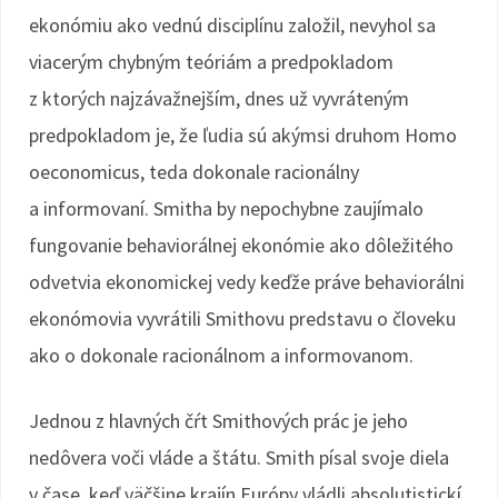
ekonómiu ako vednú disciplínu založil, nevyhol sa
viacerým chybným teóriám a predpokladom
z ktorých najzávažnejším, dnes už vyvráteným
predpokladom je, že ľudia sú akýmsi druhom Homo
oeconomicus, teda dokonale racionálny
a informovaní. Smitha by nepochybne zaujímalo
fungovanie behaviorálnej ekonómie ako dôležitého
odvetvia ekonomickej vedy keďže práve behaviorálni
ekonómovia vyvrátili Smithovu predstavu o človeku
ako o dokonale racionálnom a informovanom.
Jednou z hlavných čŕt Smithových prác je jeho
nedôvera voči vláde a štátu. Smith písal svoje diela
v čase, keď väčšine krajín Európy vládli absolutistickí