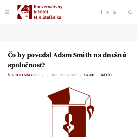
F
R
Y
a
S
o
c
S
u
Čo by povedal Adam Smith na dnešnú
e
T
spoločnosť?
b
u
ŠTUDENTSKÁ ESEJ
11. DECEMBRA 2023
SAMUEL JURČIŠIN
o
b
o
e
k