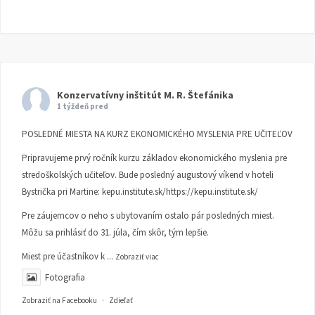
Konzervatívny inštitút M. R. Štefánika
1 týždeň pred
POSLEDNÉ MIESTA NA KURZ EKONOMICKÉHO MYSLENIA PRE UČITEĽOV
Pripravujeme prvý ročník kurzu základov ekonomického myslenia pre
stredoškolských učiteľov. Bude posledný augustový víkend v hoteli
Bystrička pri Martine:
kepu.institute.sk/https://kepu.institute.sk/
Pre záujemcov o neho s ubytovaním ostalo pár posledných miest.
Môžu sa prihlásiť do 31. júla, čím skôr, tým lepšie.
Miest pre účastníkov k
...
Zobraziť viac
Fotografia
Zobraziť na Facebooku
·
Zdieľať