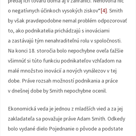
predaj ich tovaru doma aj v zahraničí. Nehovoria nič
o negatívnych účinkoch vysokých ziskov“
[4]
. Smith
by však pravdepodobne nemal problém odpozorovať
to, ako podnikatelia prichádzajú s inováciami
a zastávajú tým nenahraditeľnú rolu v spoločnosti.
Na konci 18. storočia bolo nepochybne oveľa ťažšie
všimnúť si túto funkciu podnikateľov vzhľadom na
malé množstvo inovácií a nových vynálezov v tej
dobe. Práve rozsah možností podnikania a práce
v dnešnej dobe by Smith nepochybne ocenil.
Ekonomická veda je jednou z mladších vied a za jej
zakladateľa sa považuje práve Adam Smith. Odkedy
bolo vydané dielo Pojednanie o pôvode a podstate