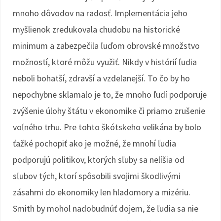
mnoho dôvodov na radosť. Implementácia jeho
myšlienok zredukovala chudobu na historické
minimum a zabezpečila ľuďom obrovské množstvo
možností, ktoré môžu využiť. Nikdy v histórií ľudia
neboli bohatší, zdravší a vzdelanejší. To čo by ho
nepochybne sklamalo je to, že mnoho ľudí podporuje
zvýšenie úlohy štátu v ekonomike či priamo zrušenie
voľného trhu. Pre tohto škótskeho velikána by bolo
ťažké pochopiť ako je možné, že mnohí ľudia
podporujú politikov, ktorých sľuby sa nelíšia od
sľubov tých, ktorí spôsobili svojimi škodlivými
zásahmi do ekonomiky len hladomory a mizériu.
Smith by mohol nadobudnúť dojem, že ľudia sa nie