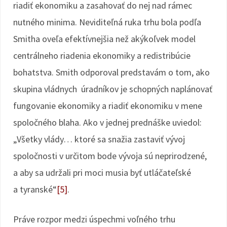
riadiť ekonomiku a zasahovať do nej nad rámec
nutného minima. Neviditeľná ruka trhu bola podľa
Smitha oveľa efektívnejšia než akýkoľvek model
centrálneho riadenia ekonomiky a redistribúcie
bohatstva. Smith odporoval predstavám o tom, ako
skupina vládnych úradníkov je schopných naplánovať
fungovanie ekonomiky a riadiť ekonomiku v mene
spoločného blaha. Ako v jednej prednáške uviedol:
„Všetky vlády… ktoré sa snažia zastaviť vývoj
spoločnosti v určitom bode vývoja sú neprirodzené,
a aby sa udržali pri moci musia byť utláčateľské
a tyranské“
[5]
.
Práve rozpor medzi úspechmi voľného trhu