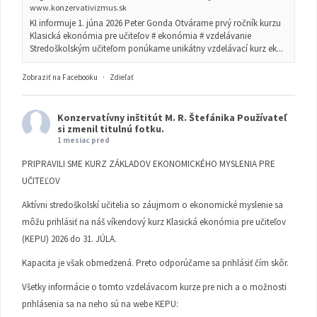
www.konzervativizmus.sk
KI informuje 1. júna 2026 Peter Gonda Otvárame prvý ročník kurzu
Klasická ekonómia pre učiteľov # ekonómia # vzdelávanie
Stredoškolským učiteľom ponúkame unikátny vzdelávací kurz ek...
Zobraziť na Facebooku
·
Zdieľať
Konzervatívny inštitút M. R. Štefánika
Používateľ
si zmenil titulnú fotku.
1 mesiac pred
PRIPRAVILI SME KURZ ZÁKLADOV EKONOMICKÉHO MYSLENIA PRE
UČITEĽOV
Aktívni stredoškolskí učitelia so záujmom o ekonomické myslenie sa
môžu prihlásiť na náš víkendový kurz Klasická ekonómia pre učiteľov
(KEPU) 2026 do 31. JÚLA.
Kapacita je však obmedzená. Preto odporúčame sa prihlásiť čím skôr.
Všetky informácie o tomto vzdelávacom kurze pre nich a o možnosti
prihlásenia sa na neho sú na webe KEPU: