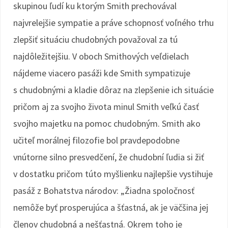
skupinou ľudí ku ktorým Smith prechovával
najvrelejšie sympatie a práve schopnosť voľného trhu
zlepšiť situáciu chudobných považoval za tú
najdôležitejšiu. V oboch Smithových veľdielach
nájdeme viacero pasáži kde Smith sympatizuje
s chudobnými a kladie dôraz na zlepšenie ich situácie
pričom aj za svojho života minul Smith veľkú časť
svojho majetku na pomoc chudobným. Smith ako
učiteľ morálnej filozofie bol pravdepodobne
vnútorne silno presvedčení, že chudobní ľudia si žiť
v dostatku pričom túto myšlienku najlepšie vystihuje
pasáž z Bohatstva národov: „Žiadna spoločnosť
nemôže byť prosperujúca a šťastná, ak je väčšina jej
členov chudobná a nešťastná. Okrem toho je