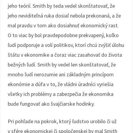
jeho teórií. Smith by teda vedel skonštatovať, že
jeho neviditeľná ruka dosiaľ nebola prekonaná, a že
mal pravdu v tom ako dosiahnuť ekonomický rast.
O to viac by bol pravdepodobne prekvapený, koľko
ľudí podporuje a volí politikov, ktorí chcú zvýšiť úlohu
štátu v ekonomike a čoraz viac zasahovať do života
bežných ľudí. Smith by vedel len skonštatovať, že
mnoho ľudí nerozumie ani základným princípom
ekonómie a dúfa v to, že vládni úradníci vyriešia
všetky ich problémy a zabezpečia že ekonomika
bude fungovať ako švajčiarske hodinky.
Pri pohľade na pokrok, ktorý ľudstvo urobilo či už
v sfére ekonomickej či spoločenskej by mal Smith