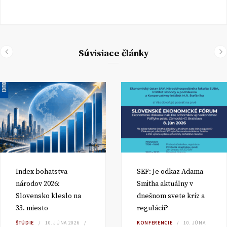
Súvisiace články
Index bohatstva
SEF: Je odkaz Adama
národov 2026:
Smitha aktuálny v
Slovensko kleslo na
dnešnom svete kríz a
33. miesto
regulácií?
ŠTÚDIE
10. JÚNA 2026
KONFERENCIE
10. JÚNA