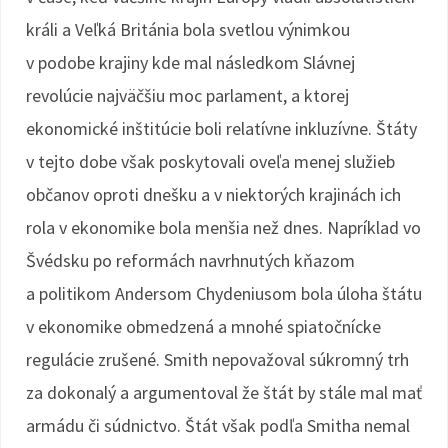
králi a Veľká Británia bola svetlou výnimkou
v podobe krajiny kde mal následkom Slávnej
revolúcie najväčšiu moc parlament, a ktorej
ekonomické inštitúcie boli relatívne inkluzívne. Štáty
v tejto dobe však poskytovali oveľa menej služieb
občanov oproti dnešku a v niektorých krajinách ich
rola v ekonomike bola menšia než dnes. Napríklad vo
Švédsku po reformách navrhnutých kňazom
a politikom Andersom Chydeniusom bola úloha štátu
v ekonomike obmedzená a mnohé spiatočnícke
regulácie zrušené. Smith nepovažoval súkromný trh
za dokonalý a argumentoval že štát by stále mal mať
armádu či súdnictvo. Štát však podľa Smitha nemal