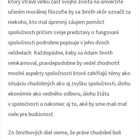
ktorý strávil veľkú časť svojho života na univerzite
učením morálnej filozofie by sa Smith skôr označil za
niekoho, kto mal úprimný záujem pomôcť
spoločnosti pričom svoje predstavy o fungovaní
spoločnosti podrobne popisuje v jeho dvoch
veľdielach. Každopádne, keby sa Adam Smith
reinkarnoval, pravdepodobne by vedel zhodnotiť
mnohé aspekty spoločnosti ktoré zahŕňajú témy ako
situáciu chudobných ako aj zvyšku spoločnosti, úlohu
ekonómie ako vedného odboru, úlohu štátu
v spoločnosti a nakoniec aj to, aké by sme mali mať
ciele pre budúcnosť.
Zo Smithových diel vieme, že práve chudobní boli