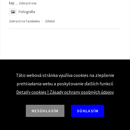
kep
...
Zobraziť viac
Fotografia
Zobraziť na Facebooku
·
Zdieľať
Táto webová stránka využíva cookies na zlepšenie
prehliadania webu a poskytovanie ďalších funkcií.
Detaily cookies
|
Zásady ochrany osobných údajov
NESÚHLASÍM
SÚHLASÍM