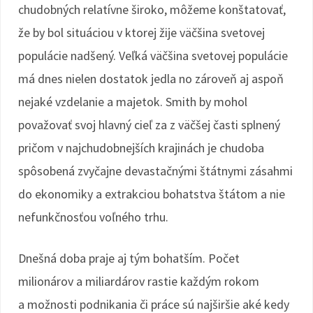
chudobných relatívne široko, môžeme konštatovať,
že by bol situáciou v ktorej žije väčšina svetovej
populácie nadšený. Veľká väčšina svetovej populácie
má dnes nielen dostatok jedla no zároveň aj aspoň
nejaké vzdelanie a majetok. Smith by mohol
považovať svoj hlavný cieľ za z väčšej časti splnený
pričom v najchudobnejších krajinách je chudoba
spôsobená zvyčajne devastačnými štátnymi zásahmi
do ekonomiky a extrakciou bohatstva štátom a nie
nefunkčnosťou voľného trhu.
Dnešná doba praje aj tým bohatším. Počet
milionárov a miliardárov rastie každým rokom
a možnosti podnikania či práce sú najširšie aké kedy