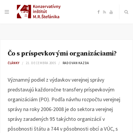
F
R
Y
a
S
o
c
S
u
Čo s príspevkovými organizáciami?
e
T
ČLÁNKY
21. DECEMBRA 2005
RADOVAN KAZDA
b
u
Významný podiel z výdavkov verejnej správy
o
b
predstavujú každoročne transfery príspevkovým
organizáciám (PO). Podľa návrhu rozpočtu verejnej
o
e
správy na roky 2006-2008 je do sektora verejnej
k
správy zaradených 95 takýchto organizácií v
pôsobnosti štátu a 744 v pôsobnosti obcí a VÚC, s