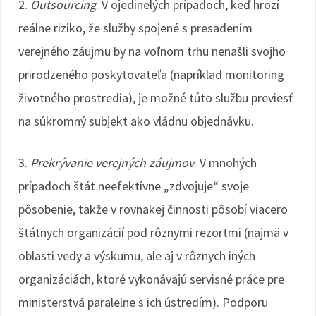
2.
Outsourcing
. V ojedinelých prípadoch, keď hrozí
reálne riziko, že služby spojené s presadením
verejného záujmu by na voľnom trhu nenašli svojho
prirodzeného poskytovateľa (napríklad monitoring
životného prostredia), je možné túto službu previesť
na súkromný subjekt ako vládnu objednávku.
3.
Prekrývanie verejných záujmov
. V mnohých
prípadoch štát neefektívne „zdvojuje“ svoje
pôsobenie, takže v rovnakej činnosti pôsobí viacero
štátnych organizácií pod rôznymi rezortmi (najmä v
oblasti vedy a výskumu, ale aj v rôznych iných
organizáciách, ktoré vykonávajú servisné práce pre
ministerstvá paralelne s ich ústredím). Podporu