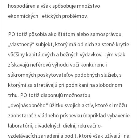
hospodárenia však spôsobuje množstvo
ekonmických i etických problémov.
PO totiž pôsobia ako štátom alebo samosprávou
„vlastnený“ subjekt, ktorý má od nich zaistené krytie
väčšiny kapitálových a bežných výdavkov. Tým však
získavajú neférovú výhodu voči konkurencii
súkromných poskytovateľov podobných služieb, s
ktorými sa stretávajú pri podnikaní na slobodnom
trhu. PO totiž disponujú možnosťou
„dvojnásobného“ úžitku svojich aktív, ktoré si môžu
zaobstarať z vládneho príspevku (napríklad vybavenie
laboratórií, divadelných dielní, rekreačno-
vzdelávacích zariadení a pod.), ktoré však užívajú i na