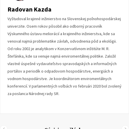
Radovan Kazda
Vyštudoval krajinné inžinierstvo na Slovenskej poľnohospodárskej
univerzite. Osem rokov pôsobil ako odborný pracovník
Výskumného ústavu meliorácií a krajinného inžinierstva, kde sa
venoval najmä problematike závlah, odvodnenia pôd a ekológii.
Od roku 2002 je analytikom v Konzervatívnom inštitúte M. R.
Štefánika, kde sa venuje najmä enviromentálnej politike. Založil
vlastné úspešné vydavateľstvo spravodajských a informačných
portálov a periodík o odpadovom hospodárstve, energiách a
vodnom hospodárstve. Je koordinátorom enviromentálnych
konferencií. V parlamentných voľbách vo februári 2020 bol zvolený
za poslanca Národnej rady SR.