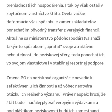
prehľadnosti ich hospodárenia. I tak by však ostali v
zbytočnom vlastníctve štátu. Oveľa väčšie
deformácie však spôsobuje zámer zakladateľov
ponechať im pôvodný transfer z verejných financií.
Aktuálne sa ministerstvo pôdohospodárstva snaží
takýmto spôsobom „upratať“ svoje atraktívne
nehnuteľnosti do neziskovej sféry, teda ponechať ich
vo svojom vlastníctve i v stabilnej rezortnej podpore.
Zmena PO na neziskové organizácie nevedie k
zefektívneniu ich činnosti a už vôbec neotvára
otázku ich reálneho významu. Práve naopak: hrozí, že
štát bude i naďalej plytvať verejnými výdavkami a
pod pláštikom neziskovosti budú ich zamestnanci