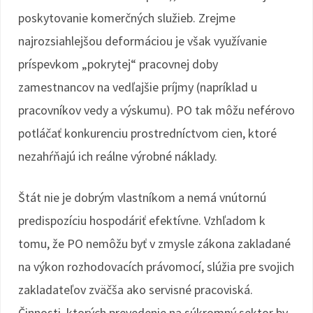
poskytovanie komerčných služieb. Zrejme
najrozsiahlejšou deformáciou je však využívanie
príspevkom „pokrytej“ pracovnej doby
zamestnancov na vedľajšie príjmy (napríklad u
pracovníkov vedy a výskumu). PO tak môžu neférovo
potláčať konkurenciu prostredníctvom cien, ktoré
nezahŕňajú ich reálne výrobné náklady.
Štát nie je dobrým vlastníkom a nemá vnútornú
predispozíciu hospodáriť efektívne. Vzhľadom k
tomu, že PO nemôžu byť v zmysle zákona zakladané
na výkon rozhodovacích právomocí, slúžia pre svojich
zakladateľov zväčša ako servisné pracoviská.
Činnosti, ktorých prevedenie na súkromný sektor by