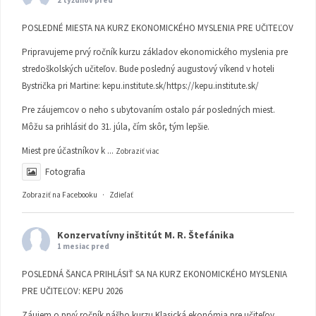
2 týždňov pred
POSLEDNÉ MIESTA NA KURZ EKONOMICKÉHO MYSLENIA PRE UČITEĽOV
Pripravujeme prvý ročník kurzu základov ekonomického myslenia pre
stredoškolských učiteľov. Bude posledný augustový víkend v hoteli
Bystrička pri Martine:
kepu.institute.sk/https://kepu.institute.sk/
Pre záujemcov o neho s ubytovaním ostalo pár posledných miest.
Môžu sa prihlásiť do 31. júla, čím skôr, tým lepšie.
Miest pre účastníkov k
...
Zobraziť viac
Fotografia
Zobraziť na Facebooku
·
Zdieľať
Konzervatívny inštitút M. R. Štefánika
1 mesiac pred
POSLEDNÁ ŠANCA PRIHLÁSIŤ SA NA KURZ EKONOMICKÉHO MYSLENIA
PRE UČITEĽOV: KEPU 2026
Záujem o prvý ročník nášho kurzu Klasická ekonómia pre učiteľov