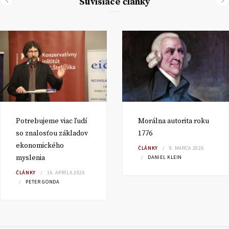
Súvisiace články
Potrebujeme viac ľudí
Morálna autorita roku
so znalosťou základov
1776
ekonomického
ČLÁNKY
9. MARCA 2026
myslenia
DANIEL KLEIN
ČLÁNKY
16. APRÍLA 2026
PETER GONDA