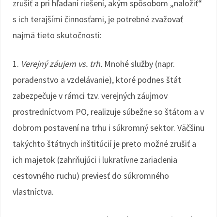
zrušiť a pri hľadaní riešení, akým spôsobom „naložiť“
s ich terajšími činnosťami, je potrebné zvažovať
najmä tieto skutočnosti:
1.
Verejný záujem vs. trh.
Mnohé služby (napr.
poradenstvo a vzdelávanie), ktoré podnes štát
zabezpečuje v rámci tzv. verejných záujmov
prostredníctvom PO, realizuje súbežne so štátom a v
dobrom postavení na trhu i súkromný sektor. Väčšinu
takýchto štátnych inštitúcií je preto možné zrušiť a
ich majetok (zahrňujúci i lukratívne zariadenia
cestovného ruchu) previesť do súkromného
vlastníctva.