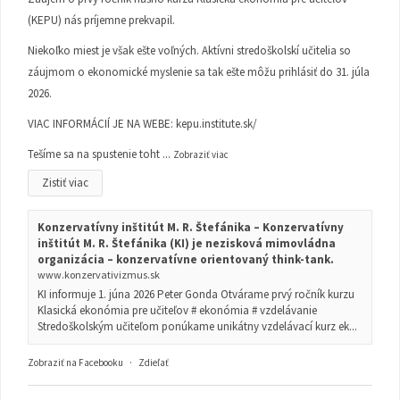
(KEPU) nás príjemne prekvapil.
Niekoľko miest je však ešte voľných. Aktívni stredoškolskí učitelia so
záujmom o ekonomické myslenie sa tak ešte môžu prihlásiť do 31. júla
2026.
VIAC INFORMÁCIÍ JE NA WEBE:
kepu.institute.sk/
Tešíme sa na spustenie toht
...
Zobraziť viac
Zistiť viac
Konzervatívny inštitút M. R. Štefánika – Konzervatívny
inštitút M. R. Štefánika (KI) je nezisková mimovládna
organizácia – konzervatívne orientovaný think-tank.
www.konzervativizmus.sk
KI informuje 1. júna 2026 Peter Gonda Otvárame prvý ročník kurzu
Klasická ekonómia pre učiteľov # ekonómia # vzdelávanie
Stredoškolským učiteľom ponúkame unikátny vzdelávací kurz ek...
Zobraziť na Facebooku
·
Zdieľať