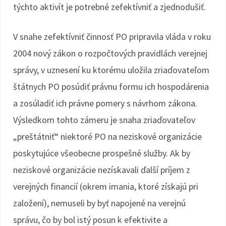
týchto aktivít je potrebné zefektívniť a zjednodušiť.
V snahe zefektívniť činnosť PO pripravila vláda v roku
2004 nový zákon o rozpočtových pravidlách verejnej
správy, v uznesení ku ktorému uložila zriaďovateľom
štátnych PO posúdiť právnu formu ich hospodárenia
a zosúladiť ich právne pomery s návrhom zákona.
Výsledkom tohto zámeru je snaha zriaďovateľov
„preštátniť“ niektoré PO na neziskové organizácie
poskytujúce všeobecne prospešné služby. Ak by
neziskové organizácie nezískavali ďalší príjem z
verejných financií (okrem imania, ktoré získajú pri
založení), nemuseli by byť napojené na verejnú
správu, čo by bol istý posun k efektivite a