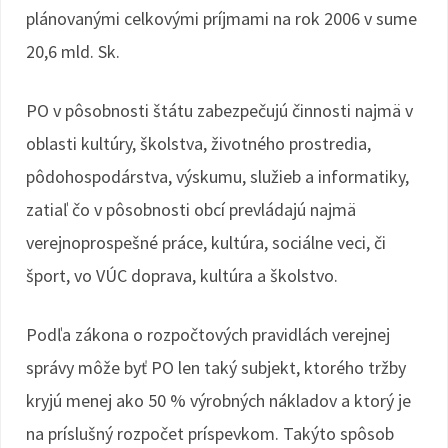
plánovanými celkovými príjmami na rok 2006 v sume
20,6 mld. Sk.
PO v pôsobnosti štátu zabezpečujú činnosti najmä v
oblasti kultúry, školstva, životného prostredia,
pôdohospodárstva, výskumu, služieb a informatiky,
zatiaľ čo v pôsobnosti obcí prevládajú najmä
verejnoprospešné práce, kultúra, sociálne veci, či
šport, vo VÚC doprava, kultúra a školstvo.
Podľa zákona o rozpočtových pravidlách verejnej
správy môže byť PO len taký subjekt, ktorého tržby
kryjú menej ako 50 % výrobných nákladov a ktorý je
na príslušný rozpočet príspevkom. Takýto spôsob