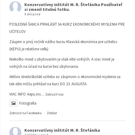
Konzervatívny inštitút M. R. Štefánika
Používateľ
si zmenil titulnú fotku.
5 dní pred
POSLEDNÁ ŠANCA PRIHLÁSIŤ SA KURZ EKONOMICKÉHO MYSLENIA PRE
UČITEĽOV
Záujem o prvý ročník nášho kurzu Klasická ekonómia pre učiteľov
(KEPU) je relatívne veľký.
Niekoľko miest s ubytovaním je však ešte voľných. A viac miest je
voľných na účasť na kurze bez ubytovania.
Aktívni stredoškolskí učitelia so záujmom o ekonomické myslenie sa
tak ešte môžu prihlásiť na kurz DO 23. AUGUSTA.
VIAC INFO:
kepu.ins
...
Zobraziť viac
Fotografia
Zobraziť na Facebooku
·
Zdieľať
Konzervatívny inštitút M. R. Štefánika