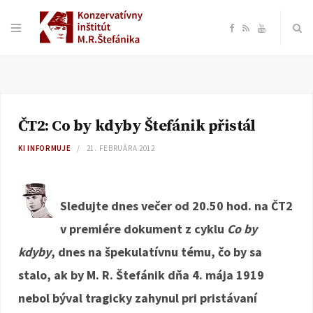
F
R
Y
a
S
o
c
S
u
ČT2: Co by kdyby Štefánik přistál
e
T
KI INFORMUJE
21. FEBRUÁRA 2012
b
u
o
b
Sledujte dnes večer od 20.50 hod. na ČT2
v premiére dokument z cyklu
Co by
o
e
kdyby
, dnes na špekulatívnu tému, čo by sa
k
stalo, ak by M. R. Štefánik dňa 4. mája 1919
nebol býval tragicky zahynul pri pristávaní