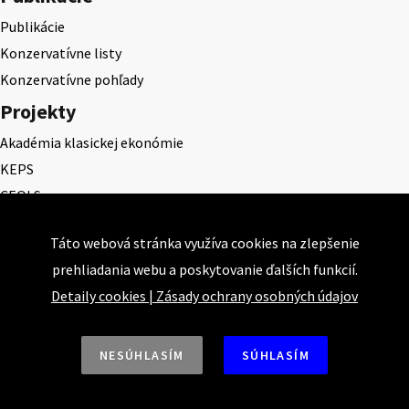
Publikácie
Konzervatívne listy
Konzervatívne pohľady
Projekty
Akadémia klasickej ekonómie
KEPS
CEQLS
Cena Dominika Tatarku
Táto webová stránka využíva cookies na zlepšenie
Cena Ernesta Valka
prehliadania webu a poskytovanie ďalších funkcií.
Študentská esej
Detaily cookies
|
Zásady ochrany osobných údajov
Deň daňového odbremenenia
NESÚHLASÍM
SÚHLASÍM
Nahor