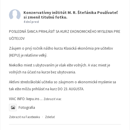
Konzervatívny inštitút M. R. Štefánika
Používateľ
si zmenil titulnú fotku.
4 dní pred
POSLEDNÁ ŠANCA PRIHLÁSIŤ SA KURZ EKONOMICKÉHO MYSLENIA PRE
UČITEĽOV
Záujem o prvý ročník nášho kurzu Klasická ekonómia pre učiteľov
(KEPU) je relatívne veľký.
Niekoľko miest s ubytovaním je však ešte voľných. A viac miest je
voľných na účasť na kurze bez ubytovania.
Aktívni stredoškolskí učitelia so záujmom o ekonomické myslenie sa
tak ešte môžu prihlásiť na kurz DO 23. AUGUSTA.
VIAC INFO:
kepu.ins
...
Zobraziť viac
Fotografia
Zobraziť na Facebooku
·
Zdieľať