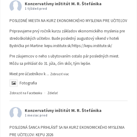
Konzervatívny inštitút M. R. Štefánika
1 týždeň pred
POSLEDNÉ MIESTA NA KURZ EKONOMICKÉHO MYSLENIA PRE UČITEĽOV
Pripravujeme prvý ročník kurzu základov ekonomického myslenia pre
stredoškolských učiteľov. Bude posledný augustový víkend v hoteli
Bystrička pri Martine:
kepu.institute.sk/https://kepu.institute.sk/
Pre záujemcov o neho s ubytovaním ostalo pár posledných miest.
Môžu sa prihlásiť do 31. júla, čím skôr, tým lepšie.
Miest pre účastníkov k
...
Zobraziť viac
Fotografia
Zobraziť na Facebooku
·
Zdieľať
Konzervatívny inštitút M. R. Štefánika
1 mesiac pred
POSLEDNÁ ŠANCA PRIHLÁSIŤ SA NA KURZ EKONOMICKÉHO MYSLENIA
PRE UČITEĽOV: KEPU 2026