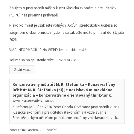
Záujem o prvý ročník nášho kurzu Klasická ekonómia pre učiteľov
(KEPU) nás príjemne prekvapil.
Niekoľko miest je však ešte voľných. Aktívni stredoškolskí učitelia so
záujmom o ekonomické myslenie sa tak ešte môžu prihlásiť do 31. júla
2026.
VIAC INFORMÁCIÍ JE NA WEBE:
kepu.institute.sk/
Tešíme sa na spustenie toht
...
Zobraziť viac
Zistiť viac
Konzervatívny inštitút M. R. Štefánika – Konzervatívny
inštitút M. R. Štefánika (KI) je nezisková mimovládna
organizácia – konzervatívne orientovaný think-tank.
www.konzervativizmus.sk
KI informuje 1. júna 2026 Peter Gonda Otvárame prvý ročník kurzu
Klasická ekonómia pre učiteľov # ekonómia # vzdelávanie
Stredoškolským učiteľom ponúkame unikátny vzdelávací kurz ek...
Zobraziť na Facebooku
·
Zdieľať