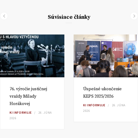
Súvisiace články
76. výročie justičnej
Úspešné ukončenie
vraždy Milady
KEPS 2025/2026
Horákovej
KI INFORMUJE
26. JÚNA
2026
KI INFORMUJE
26. JÚNA
2026