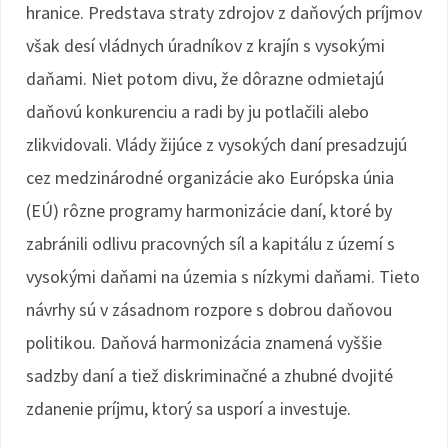
hranice. Predstava straty zdrojov z daňových príjmov
však desí vládnych úradníkov z krajín s vysokými
daňami. Niet potom divu, že dôrazne odmietajú
daňovú konkurenciu a radi by ju potlačili alebo
zlikvidovali. Vlády žijúce z vysokých daní presadzujú
cez medzinárodné organizácie ako Európska únia
(EÚ) rôzne programy harmonizácie daní, ktoré by
zabránili odlivu pracovných síl a kapitálu z území s
vysokými daňami na územia s nízkymi daňami. Tieto
návrhy sú v zásadnom rozpore s dobrou daňovou
politikou. Daňová harmonizácia znamená vyššie
sadzby daní a tiež diskriminačné a zhubné dvojité
zdanenie príjmu, ktorý sa usporí a investuje.