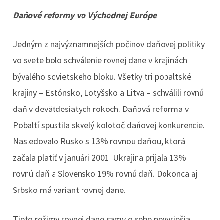
Daňové reformy vo Východnej Európe
Jedným z najvýznamnejších počinov daňovej politiky
vo svete bolo schválenie rovnej dane v krajinách
bývalého sovietskeho bloku. Všetky tri pobaltské
krajiny – Estónsko, Lotyšsko a Litva – schválili rovnú
daň v deväťdesiatych rokoch. Daňová reforma v
Pobaltí spustila skvelý kolotoč daňovej konkurencie.
Nasledovalo Rusko s 13% rovnou daňou, ktorá
začala platiť v januári 2001. Ukrajina prijala 13%
rovnú daň a Slovensko 19% rovnú daň. Dokonca aj
Srbsko má variant rovnej dane.
Tieto režimy rovnej dane samy o sebe nevyriešia