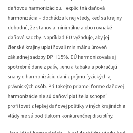
daňovou harmonizáciou. · explicitná daňová
harmonizácia – dochádza k nej vtedy, keď sa krajiny
dohodnú, že stanovia minimálne alebo rovnaké
daňové sadzby. Napríklad EÚ vyžaduje, aby jej
členské krajiny uplatňovali minimálnu úroveň
základnej sadzby DPH 15%. EÚ harmonizovala aj
spotrebné dane z palív, liehu a tabaku a pokračujú
snahy o harmonizáciu daní z príjmu fyzických aj
právnických osôb. Pri takejto priamej forme daňovej
harmonizácie nie sú daňoví platitelia schopní
profitovať z lepšej daňovej politiky v iných krajinách a
vlády nie sú pod tlakom konkurenčnej disciplíny.