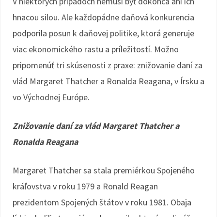
V niektorých prípadoch nemusí byť dokonca ani ich
hnacou silou. Ale každopádne daňová konkurencia
podporila posun k daňovej politike, ktorá generuje
viac ekonomického rastu a príležitostí. Možno
pripomenúť tri skúsenosti z praxe: znižovanie daní za
vlád Margaret Thatcher a Ronalda Reagana, v Írsku a
vo Východnej Európe.
Znižovanie daní za vlád Margaret Thatcher a
Ronalda Reagana
Margaret Thatcher sa stala premiérkou Spojeného
kráľovstva v roku 1979 a Ronald Reagan
prezidentom Spojených štátov v roku 1981. Obaja