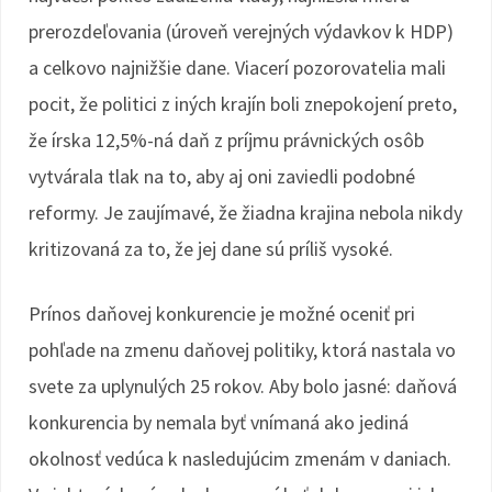
prerozdeľovania (úroveň verejných výdavkov k HDP)
a celkovo najnižšie dane. Viacerí pozorovatelia mali
pocit, že politici z iných krajín boli znepokojení preto,
že írska 12,5%-ná daň z príjmu právnických osôb
vytvárala tlak na to, aby aj oni zaviedli podobné
reformy. Je zaujímavé, že žiadna krajina nebola nikdy
kritizovaná za to, že jej dane sú príliš vysoké.
Prínos daňovej konkurencie je možné oceniť pri
pohľade na zmenu daňovej politiky, ktorá nastala vo
svete za uplynulých 25 rokov. Aby bolo jasné: daňová
konkurencia by nemala byť vnímaná ako jediná
okolnosť vedúca k nasledujúcim zmenám v daniach.