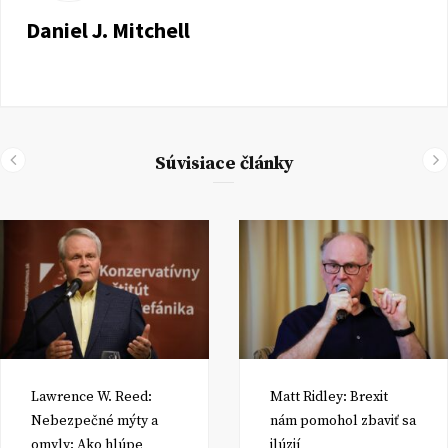
Daniel J. Mitchell
Súvisiace články
Lawrence W. Reed:
Matt Ridley: Brexit
Nebezpečné mýty a
nám pomohol zbaviť sa
omyly: Ako hlúpe
ilúzií