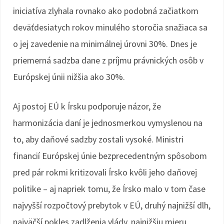
iniciatíva zlyhala rovnako ako podobná začiatkom
deväťdesiatych rokov minulého storočia snažiaca sa
o jej zavedenie na minimálnej úrovni 30%. Dnes je
priemerná sadzba dane z príjmu právnických osôb v
Európskej únii nižšia ako 30%.
Aj postoj EÚ k Írsku podporuje názor, že
harmonizácia daní je jednosmerkou vymyslenou na
to, aby daňové sadzby zostali vysoké. Ministri
financií Európskej únie bezprecedentným spôsobom
pred pár rokmi kritizovali Írsko kvôli jeho daňovej
politike – aj napriek tomu, že Írsko malo v tom čase
najvyšší rozpočtový prebytok v EÚ, druhý najnižší dlh,
najväčší pokles zadlženia vlády, najnižšiu mieru