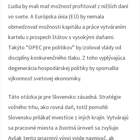
Ľudia by mali mať možnosť profitovať z nižších daní
vo svete. A Európska únia (EÚ) by nemala
obmedzovať možnosti kapitálu a práce vytváraním
kartelu v prospech štátov s vysokými daňami.
Takýto “OPEC pre politikov” by izoloval vlády od
disciplíny konkurenčného tlaku. Z toho vyplývajúca
degenerácia hospodárskej politiky by spomalila
výkonnosť svetovej ekonomiky.
Táto otázka je pre Slovensko zásadná. Stratégie
voľného trhu, ako rovná daň, totiž pomohli
Slovensku prilákať investície z iných krajín. Vytvárajú
sa pracovné miesta a životná úroveň sa zvyšuje.
Avšak tento priaznivý vývoj vyjde navnivoč, ak