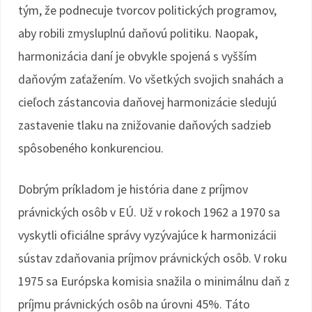
tým, že podnecuje tvorcov politických programov,
aby robili zmysluplnú daňovú politiku. Naopak,
harmonizácia daní je obvykle spojená s vyšším
daňovým zaťažením. Vo všetkých svojich snahách a
cieľoch zástancovia daňovej harmonizácie sledujú
zastavenie tlaku na znižovanie daňových sadzieb
spôsobeného konkurenciou.
Dobrým príkladom je história dane z príjmov
právnických osôb v EÚ. Už v rokoch 1962 a 1970 sa
vyskytli oficiálne správy vyzývajúce k harmonizácii
sústav zdaňovania príjmov právnických osôb. V roku
1975 sa Európska komisia snažila o minimálnu daň z
príjmu právnických osôb na úrovni 45%. Táto