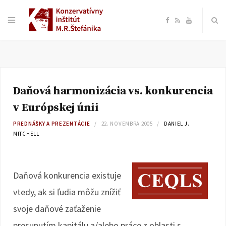
F
R
Y
a
S
o
c
S
u
Daňová harmonizácia vs. konkurencia
e
T
v Európskej únii
b
u
PREDNÁŠKY A PREZENTÁCIE
22. NOVEMBRA 2005
DANIEL J.
MITCHELL
o
b
o
e
Daňová konkurencia existuje
vtedy, ak si ľudia môžu znížiť
k
svoje daňové zaťaženie
presunutím kapitálu a/alebo práce z oblasti s