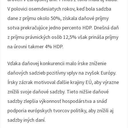
V polovici osemdesiatych rokov, keď bola sadzba
dane z príjmu okolo 50%, získala daňové príjmy
sotva prekračujúce jedno percento HDP. Dnešná daň
z príjmu právnických osôb 12,5% však prináša príjmy
na úrovni takmer 4% HDP.
Vďaka daňovej konkurencii malo írske zníženie
daňových sadzieb pozitívny vplyv na zvyšok Európy.
Írsky zázrak motivoval ďalšie krajiny EÚ, aby výrazne
znížili svoje daňové sadzby. Tieto nižšie daňové
sadzby zlepšia výkonnosť hospodárstva a snáď
podporia európskych tvorcov politiky, aby znížili aj
sadzby iných daní.