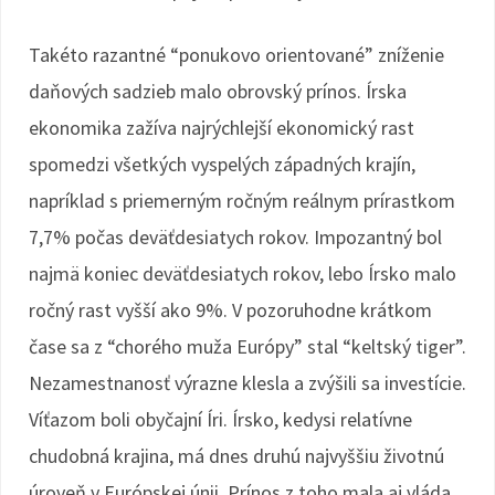
Takéto razantné “ponukovo orientované” zníženie
daňových sadzieb malo obrovský prínos. Írska
ekonomika zažíva najrýchlejší ekonomický rast
spomedzi všetkých vyspelých západných krajín,
napríklad s priemerným ročným reálnym prírastkom
7,7% počas deväťdesiatych rokov. Impozantný bol
najmä koniec deväťdesiatych rokov, lebo Írsko malo
ročný rast vyšší ako 9%. V pozoruhodne krátkom
čase sa z “chorého muža Európy” stal “keltský tiger”.
Nezamestnanosť výrazne klesla a zvýšili sa investície.
Víťazom boli obyčajní Íri. Írsko, kedysi relatívne
chudobná krajina, má dnes druhú najvyššiu životnú
úroveň v Európskej únii. Prínos z toho mala aj vláda.