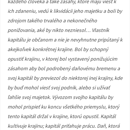
každého človeka a také zásahy, ktoré majú viesť k
ich zdaneniu, vedú k likvidácii jeho majetku a boli by
zdrojom takého trvalého a nekonečného
ponižovania, aké by nikto nezniesol… Vlastník
kapitálu je občanom a nie je nevyhnutne pripútaný k
akejkoľvek konkrétnej krajine. Bol by schopný
opustiť krajinu, v ktorej bol vystavený ponižujúcim
zásahom aby bol podrobený daňovému bremenu a
svoj kapitál by previezol do niektorej inej krajiny, kde
by buď mohol viesť svoj podnik, alebo si užívať
ľahšie svoj majetok. Vývozom svojho kapitálu by
mohol prispieť ku koncu všetkého priemyslu, ktorý
tento kapitál držal v krajine, ktorú opustil. Kapitál
kultivuje krajinu; kapitál priťahuje prácu. Daň, ktorá