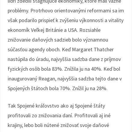
lídri zdedili stagnujúce ekonomiky, ktoré mali vážne
problémy. Protrhovo orientovanými reformami sa im
však podarilo prispieť k zvýšeniu výkonnosti a vitality
ekonomík Veľkej Británie a USA. Rozsiahle
znižovanie daňových sadzieb bolo významnou
súčasťou agendy oboch. Keď Margaret Thatcher
nastúpila do úradu, najvyššia sadzba dane z príjmov
fyzických osôb bola 83%. Znížila ju na 40%. Keď bol
inaugurovaný Reagan, najvyššia sadzba tejto dane v
Spojených štátoch bola 70%. Znížil ju na 28%.
Tak Spojené kráľovstvo ako aj Spojené štáty
profitovali zo znižovania daní. Profitovali aj iné
krajiny, lebo boli nútené znižovať svoje daňové