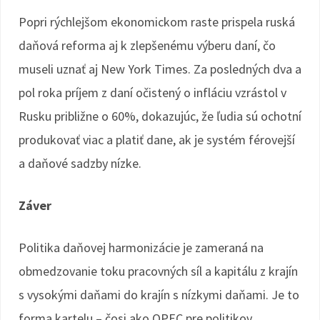
Popri rýchlejšom ekonomickom raste prispela ruská
daňová reforma aj k zlepšenému výberu daní, čo
museli uznať aj New York Times. Za posledných dva a
pol roka príjem z daní očistený o infláciu vzrástol v
Rusku približne o 60%, dokazujúc, že ľudia sú ochotní
produkovať viac a platiť dane, ak je systém férovejší
a daňové sadzby nízke.
Záver
Politika daňovej harmonizácie je zameraná na
obmedzovanie toku pracovných síl a kapitálu z krajín
s vysokými daňami do krajín s nízkymi daňami. Je to
forma kartelu – čosi ako OPEC pre politikov.