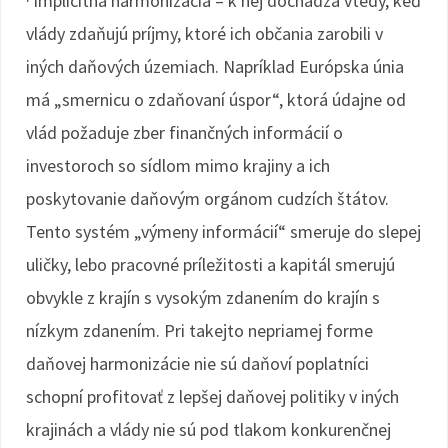
· implicitná harmonizácia – k nej dochádza vtedy, keď
vlády zdaňujú príjmy, ktoré ich občania zarobili v
iných daňových územiach. Napríklad Európska únia
má „smernicu o zdaňovaní úspor“, ktorá údajne od
vlád požaduje zber finančných informácií o
investoroch so sídlom mimo krajiny a ich
poskytovanie daňovým orgánom cudzích štátov.
Tento systém „výmeny informácií“ smeruje do slepej
uličky, lebo pracovné príležitosti a kapitál smerujú
obvykle z krajín s vysokým zdanením do krajín s
nízkym zdanením. Pri takejto nepriamej forme
daňovej harmonizácie nie sú daňoví poplatníci
schopní profitovať z lepšej daňovej politiky v iných
krajinách a vlády nie sú pod tlakom konkurenčnej