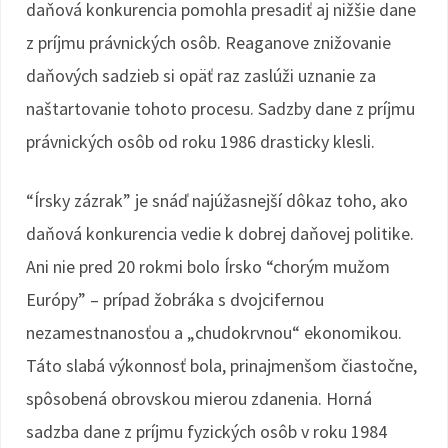
daňová konkurencia pomohla presadiť aj nižšie dane
z príjmu právnických osôb. Reaganove znižovanie
daňových sadzieb si opäť raz zaslúži uznanie za
naštartovanie tohoto procesu. Sadzby dane z príjmu
právnických osôb od roku 1986 drasticky klesli.
“Írsky zázrak” je snáď najúžasnejší dôkaz toho, ako
daňová konkurencia vedie k dobrej daňovej politike.
Ani nie pred 20 rokmi bolo Írsko “chorým mužom
Európy” – prípad žobráka s dvojcifernou
nezamestnanosťou a „chudokrvnou“ ekonomikou.
Táto slabá výkonnosť bola, prinajmenšom čiastočne,
spôsobená obrovskou mierou zdanenia. Horná
sadzba dane z príjmu fyzických osôb v roku 1984