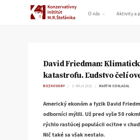
O nás
Aktivity a 
David Friedman: Klimatic
katastrofu. Ľudstvo čelí o
ROZHOVORY
3. MÁJA 2022
MARTIN ODKLADAL
Americký ekonóm a fyzik David Friedm
odborníci mýlili. Už pred vyše 50 rokmi 
rýchlo rastúcej populácii ocitne v chu
Nič také sa však nestalo.