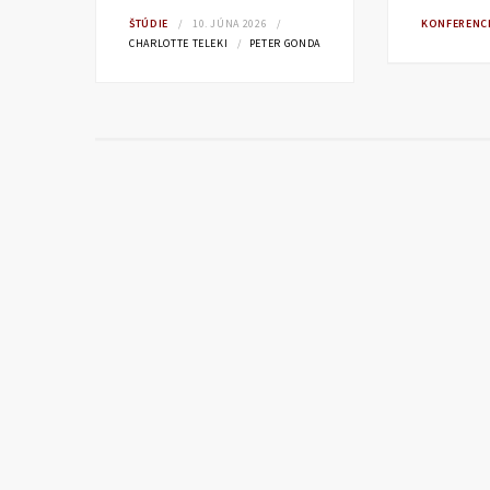
ŠTÚDIE
10. JÚNA 2026
KONFERENC
CHARLOTTE TELEKI
PETER GONDA