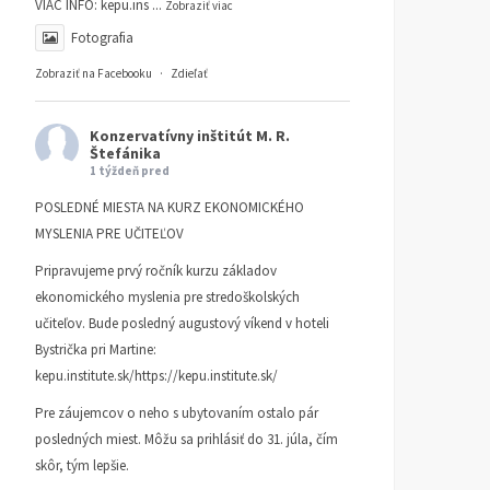
VIAC INFO:
kepu.ins
...
Zobraziť viac
Fotografia
Zobraziť na Facebooku
·
Zdieľať
Konzervatívny inštitút M. R.
Štefánika
1 týždeň pred
POSLEDNÉ MIESTA NA KURZ EKONOMICKÉHO
MYSLENIA PRE UČITEĽOV
Pripravujeme prvý ročník kurzu základov
ekonomického myslenia pre stredoškolských
učiteľov. Bude posledný augustový víkend v hoteli
Bystrička pri Martine:
kepu.institute.sk/https://kepu.institute.sk/
Pre záujemcov o neho s ubytovaním ostalo pár
posledných miest. Môžu sa prihlásiť do 31. júla, čím
skôr, tým lepšie.