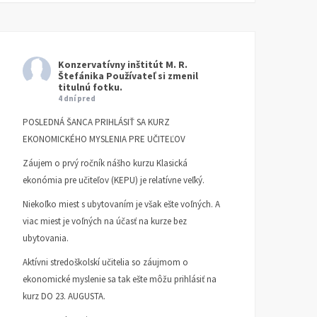
ČLÁNKY
16. APRÍLA 2026
PETER GONDA
Konzervatívny inštitút M. R.
Štefánika
Používateľ si zmenil
titulnú fotku.
4 dní pred
POSLEDNÁ ŠANCA PRIHLÁSIŤ SA KURZ
EKONOMICKÉHO MYSLENIA PRE UČITEĽOV
Záujem o prvý ročník nášho kurzu Klasická
ekonómia pre učiteľov (KEPU) je relatívne veľký.
Niekoľko miest s ubytovaním je však ešte voľných. A
viac miest je voľných na účasť na kurze bez
ubytovania.
Aktívni stredoškolskí učitelia so záujmom o
ekonomické myslenie sa tak ešte môžu prihlásiť na
kurz DO 23. AUGUSTA.