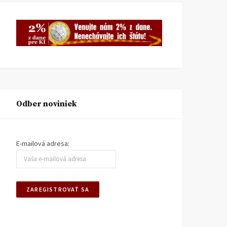
Odber noviniek
E-mailová adresa:
Potrebujeme viac ľudí so
Morálna autorita roku 17
znalosťou základov
ČLÁNKY
9. MARCA 2026
ekonomického myslenia
DANIEL KLEIN