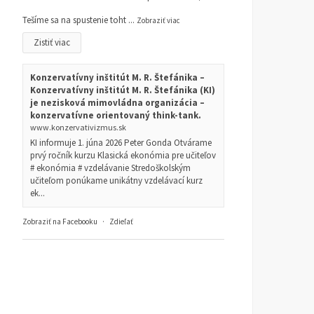
Tešíme sa na spustenie toht
...
Zobraziť viac
Zistiť viac
Konzervatívny inštitút M. R. Štefánika –
Konzervatívny inštitút M. R. Štefánika (KI)
je nezisková mimovládna organizácia –
konzervatívne orientovaný think-tank.
www.konzervativizmus.sk
KI informuje 1. júna 2026 Peter Gonda Otvárame
prvý ročník kurzu Klasická ekonómia pre učiteľov
# ekonómia # vzdelávanie Stredoškolským
učiteľom ponúkame unikátny vzdelávací kurz
ek...
Zobraziť na Facebooku
·
Zdieľať