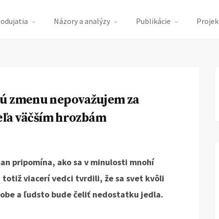
podujatia
Názory a analýzy
Publikácie
Projek
kú zmenu nepovažujem za
veľa väčším hrozbám
an pripomína, ako sa v minulosti mnohí
totiž viacerí vedci tvrdili, že sa svet kvôli
dobe a ľudsto bude čeliť nedostatku jedla.