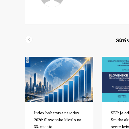
Súvis
om
Index bohatstva národov
SEF: Je o
2026: Slovensko kleslo na
Smitha ak
33. miesto
svete kríz
RA