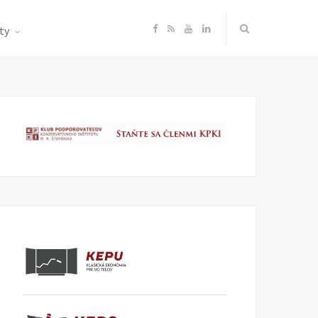
F
R
Y
L
ty
a
S
o
i
c
S
u
n
e
T
k
b
u
e
o
b
d
o
e
I
k
n