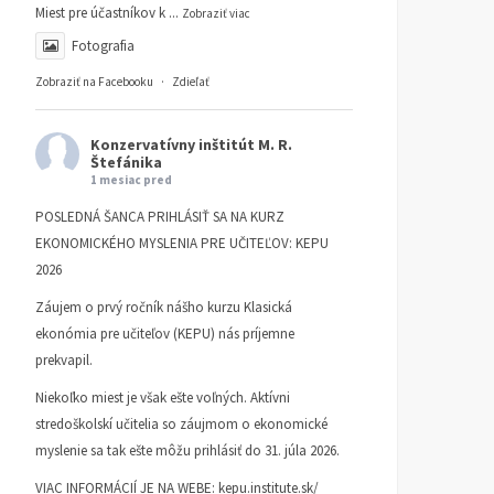
Miest pre účastníkov k
...
Zobraziť viac
Fotografia
Zobraziť na Facebooku
·
Zdieľať
Konzervatívny inštitút M. R.
Štefánika
1 mesiac pred
POSLEDNÁ ŠANCA PRIHLÁSIŤ SA NA KURZ
EKONOMICKÉHO MYSLENIA PRE UČITEĽOV: KEPU
2026
Záujem o prvý ročník nášho kurzu Klasická
ekonómia pre učiteľov (KEPU) nás príjemne
prekvapil.
Niekoľko miest je však ešte voľných. Aktívni
stredoškolskí učitelia so záujmom o ekonomické
myslenie sa tak ešte môžu prihlásiť do 31. júla 2026.
VIAC INFORMÁCIÍ JE NA WEBE:
kepu.institute.sk/