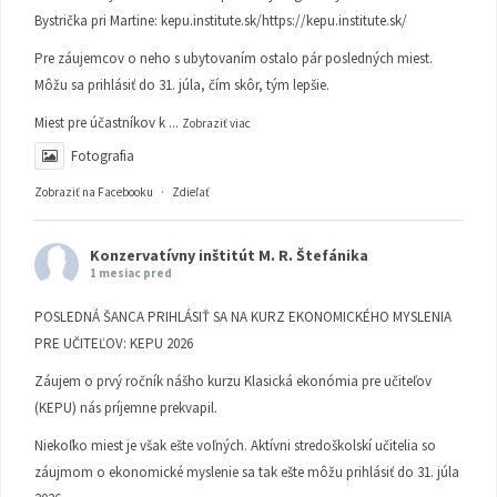
Bystrička pri Martine:
kepu.institute.sk/https://kepu.institute.sk/
Pre záujemcov o neho s ubytovaním ostalo pár posledných miest.
Môžu sa prihlásiť do 31. júla, čím skôr, tým lepšie.
Miest pre účastníkov k
...
Zobraziť viac
Fotografia
Zobraziť na Facebooku
·
Zdieľať
Konzervatívny inštitút M. R. Štefánika
1 mesiac pred
POSLEDNÁ ŠANCA PRIHLÁSIŤ SA NA KURZ EKONOMICKÉHO MYSLENIA
PRE UČITEĽOV: KEPU 2026
Záujem o prvý ročník nášho kurzu Klasická ekonómia pre učiteľov
(KEPU) nás príjemne prekvapil.
Niekoľko miest je však ešte voľných. Aktívni stredoškolskí učitelia so
záujmom o ekonomické myslenie sa tak ešte môžu prihlásiť do 31. júla