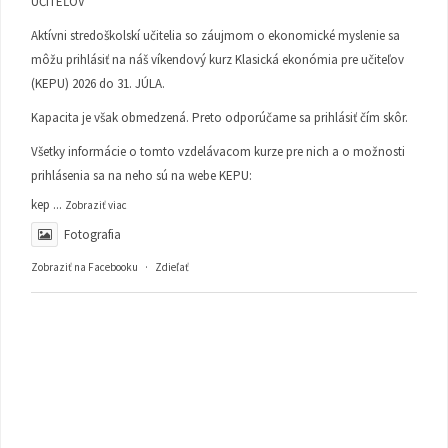
UČITEĽOV
Aktívni stredoškolskí učitelia so záujmom o ekonomické myslenie sa
môžu prihlásiť na náš víkendový kurz Klasická ekonómia pre učiteľov
(KEPU) 2026 do 31. JÚLA.
Kapacita je však obmedzená. Preto odporúčame sa prihlásiť čím skôr.
Všetky informácie o tomto vzdelávacom kurze pre nich a o možnosti
prihlásenia sa na neho sú na webe KEPU:
kep
...
Zobraziť viac
Fotografia
Zobraziť na Facebooku
·
Zdieľať