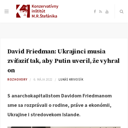
F
R
Y
a
S
o
c
S
u
David Friedman: Ukrajinci musia
e
T
zvíťaziť tak, aby Putin uveril, že vyhral
b
u
on
ROZHOVORY
6. MÁJA 2022
LUKÁŠ KRIVOŠÍK
o
b
S anarchokapitalistom Davidom Friedmanom
o
e
sme sa rozprávali o rodine, práve a ekonómii,
k
Ukrajine i stredovekom Islande.