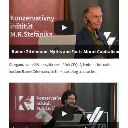
Rainer Zitelmann: Myths and Facts About Capitalism
KI organizoval ďalšiu z cyklu prednášok CEQLS, tentoraz bol naším
hosťom Rainer Zitelmann, historik, sociológ a autor be…