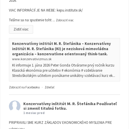
2026.
VIAC INFORMÁCIÍ JE NA WEBE:
kepu.institute.sk/
Tešíme sa na spustenie toht
...
Zobraziť viac
Zistiť viac
Konzervatívny inštitút M. R. Štefánika – Konzervatívny
inštitút M. R. Štefánika (KI) je nezisková mimovládna
organizácia – konzervatívne orientovaný think-tank.
www.konzervativizmus.sk
KI informuje 1. júna 2026 Peter Gonda Otvárame prvý ročník kurzu
Klasická ekonómia pre učiteľov # ekonómia # vzdelávanie
Stredoškolským učiteľom ponúkame unikátny vzdelávací kurz ek...
Zobraziť na Facebooku
·
Zdieľať
Konzervatívny inštitút M. R. Štefánika
Používateľ
si zmenil titulnú fotku.
1 mesiac pred
PRIPRAVILI SME KURZ ZÁKLADOV EKONOMICKÉHO MYSLENIA PRE