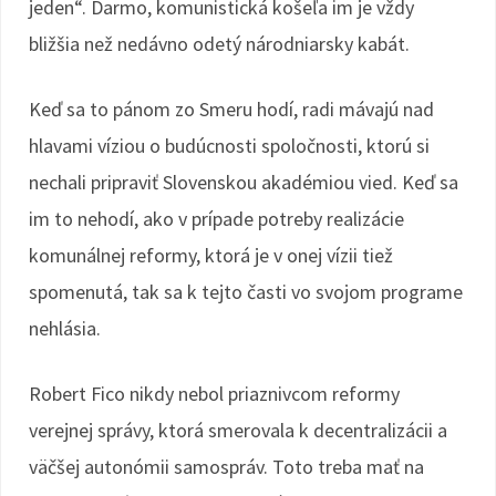
jeden“. Darmo, komunistická košeľa im je vždy
bližšia než nedávno odetý národniarsky kabát.
Keď sa to pánom zo Smeru hodí, radi mávajú nad
hlavami víziou o budúcnosti spoločnosti, ktorú si
nechali pripraviť Slovenskou akadémiou vied. Keď sa
im to nehodí, ako v prípade potreby realizácie
komunálnej reformy, ktorá je v onej vízii tiež
spomenutá, tak sa k tejto časti vo svojom programe
nehlásia.
Robert Fico nikdy nebol priaznivcom reformy
verejnej správy, ktorá smerovala k decentralizácii a
väčšej autonómii samospráv. Toto treba mať na