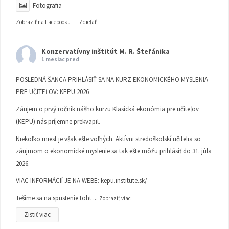
Fotografia
Zobraziť na Facebooku
·
Zdieľať
Konzervatívny inštitút M. R. Štefánika
1 mesiac pred
POSLEDNÁ ŠANCA PRIHLÁSIŤ SA NA KURZ EKONOMICKÉHO MYSLENIA
PRE UČITEĽOV: KEPU 2026
Záujem o prvý ročník nášho kurzu Klasická ekonómia pre učiteľov
(KEPU) nás príjemne prekvapil.
Niekoľko miest je však ešte voľných. Aktívni stredoškolskí učitelia so
záujmom o ekonomické myslenie sa tak ešte môžu prihlásiť do 31. júla
2026.
VIAC INFORMÁCIÍ JE NA WEBE:
kepu.institute.sk/
Tešíme sa na spustenie toht
...
Zobraziť viac
Zistiť viac