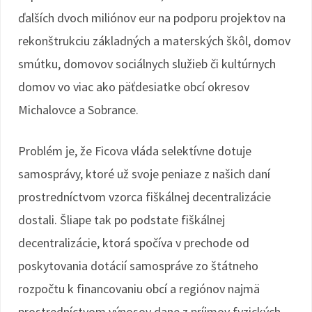
ďalších dvoch miliónov eur na podporu projektov na
rekonštrukciu základných a materských škôl, domov
smútku, domovov sociálnych služieb či kultúrnych
domov vo viac ako päťdesiatke obcí okresov
Michalovce a Sobrance.
Problém je, že Ficova vláda selektívne dotuje
samosprávy, ktoré už svoje peniaze z našich daní
prostredníctvom vzorca fiškálnej decentralizácie
dostali. Šliape tak po podstate fiškálnej
decentralizácie, ktorá spočíva v prechode od
poskytovania dotácií samospráve zo štátneho
rozpočtu k financovaniu obcí a regiónov najmä
prostredníctvom výnosov dane z príjmov fyzických