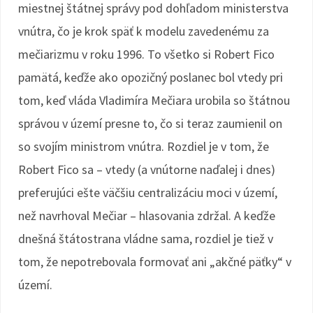
miestnej štátnej správy pod dohľadom ministerstva
vnútra, čo je krok späť k modelu zavedenému za
mečiarizmu v roku 1996. To všetko si Robert Fico
pamätá, keďže ako opozičný poslanec bol vtedy pri
tom, keď vláda Vladimíra Mečiara urobila so štátnou
správou v území presne to, čo si teraz zaumienil on
so svojím ministrom vnútra. Rozdiel je v tom, že
Robert Fico sa – vtedy (a vnútorne naďalej i dnes)
preferujúci ešte väčšiu centralizáciu moci v území,
než navrhoval Mečiar – hlasovania zdržal. A keďže
dnešná štátostrana vládne sama, rozdiel je tiež v
tom, že nepotrebovala formovať ani „akčné päťky“ v
území.