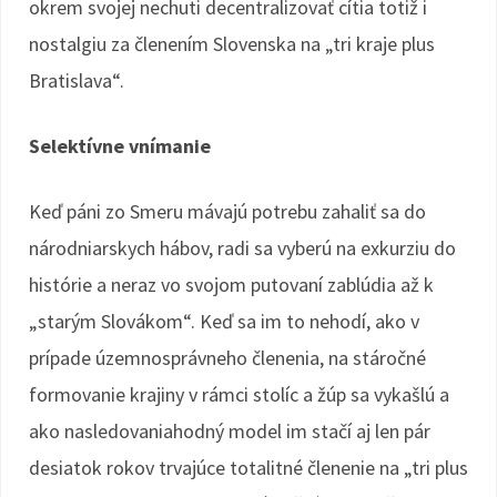
okrem svojej nechuti decentralizovať cítia totiž i
nostalgiu za členením Slovenska na „tri kraje plus
Bratislava“.
Selektívne vnímanie
Keď páni zo Smeru mávajú potrebu zahaliť sa do
národniarskych hábov, radi sa vyberú na exkurziu do
histórie a neraz vo svojom putovaní zablúdia až k
„starým Slovákom“. Keď sa im to nehodí, ako v
prípade územnosprávneho členenia, na stáročné
formovanie krajiny v rámci stolíc a žúp sa vykašlú a
ako nasledovaniahodný model im stačí aj len pár
desiatok rokov trvajúce totalitné členenie na „tri plus