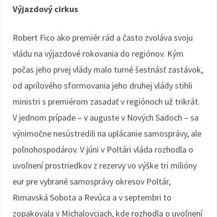
Výjazdový cirkus
Robert Fico ako premiér rád a často zvoláva svoju
vládu na výjazdové rokovania do regiónov. Kým
počas jeho prvej vlády malo turné šestnásť zastávok,
od aprílového sformovania jeho druhej vlády stihli
ministri s premiérom zasadať v regiónoch už trikrát.
V jednom prípade – v auguste v Nových Sadoch – sa
výnimočne nesústredili na uplácanie samosprávy, ale
poľnohospodárov. V júni v Poltári vláda rozhodla o
uvoľnení prostriedkov z rezervy vo výške tri milióny
eur pre vybrané samosprávy okresov Poltár,
Rimavská Sobota a Revúca a v septembri to
zopakovala v Michalovciach, kde rozhodla o uvoľnení