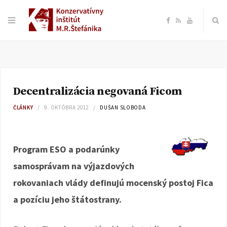
F
R
Y
a
S
o
c
S
u
Decentralizácia negovaná Ficom
e
T
ČLÁNKY
9. OKTÓBRA 2012
DUŠAN SLOBODA
b
u
o
b
Program ESO a podarúnky
samosprávam na výjazdových
o
e
rokovaniach vlády definujú mocenský postoj Fica
k
a pozíciu jeho štátostrany.