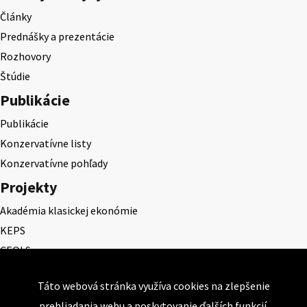
Články
Prednášky a prezentácie
Rozhovory
Štúdie
Publikácie
Publikácie
Konzervatívne listy
Konzervatívne pohľady
Projekty
Akadémia klasickej ekonómie
KEPS
CEQLS
Cena Dominika Tatarku
Táto webová stránka využíva cookies na zlepšenie
Cena Ernesta Valka
prehliadania webu a poskytovanie ďalších funkcií.