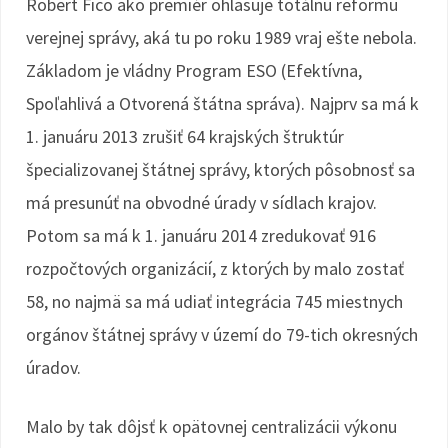
Robert Fico ako premiér ohlasuje totálnu reformu
verejnej správy, aká tu po roku 1989 vraj ešte nebola.
Základom je vládny Program ESO (Efektívna,
Spoľahlivá a Otvorená štátna správa). Najprv sa má k
1. januáru 2013 zrušiť 64 krajských štruktúr
špecializovanej štátnej správy, ktorých pôsobnosť sa
má presunúť na obvodné úrady v sídlach krajov.
Potom sa má k 1. januáru 2014 zredukovať 916
rozpočtových organizácií, z ktorých by malo zostať
58, no najmä sa má udiať integrácia 745 miestnych
orgánov štátnej správy v území do 79-tich okresných
úradov.
Malo by tak dôjsť k opätovnej centralizácii výkonu