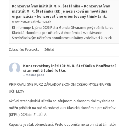
Konzervatívny inštitút M. R. Štefánika – Konzervatívny
inštitút M. R. Štefánika (KI) je nezisková mimovládna
organizácia – konzervatívne orientovaný think-tank.
www.konzervativizmus.sk
KI informuje 1. júna 2026 Peter Gonda Otvárame prvý ročník kurzu
Klasická ekonómia pre učiteľov # ekonómia # vzdelávanie
Stredoškolským učiteľom ponúkame unikátny vzdelávací kurz ek...
Zobraziť na Facebooku
·
Zdieľať
Konzervatívny inštitút M. R. Štefánika
Používateľ
si zmenil titulnú fotku.
1 mesiac pred
PRIPRAVILI SME KURZ ZÁKLADOV EKONOMICKÉHO MYSLENIA PRE
UČITEĽOV
Aktívni stredoškolskí učitelia so záujmom o ekonomické myslenie sa
môžu prihlásiť na náš víkendový kurz Klasická ekonómia pre učiteľov
(KEPU) 2026 do 31. JÚLA.
Kapacita je však obmedzená. Preto odporúčame sa prihlásiť čím skôr.