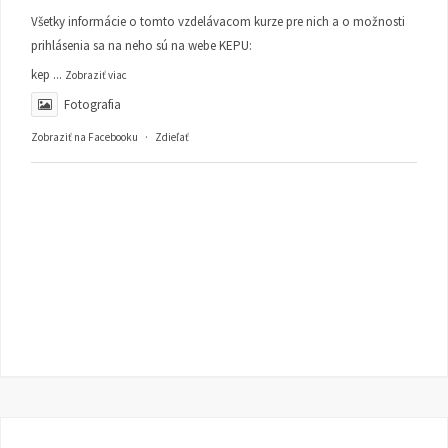
Všetky informácie o tomto vzdelávacom kurze pre nich a o možnosti
prihlásenia sa na neho sú na webe KEPU:
kep
...
Zobraziť viac
Fotografia
Zobraziť na Facebooku
·
Zdieľať