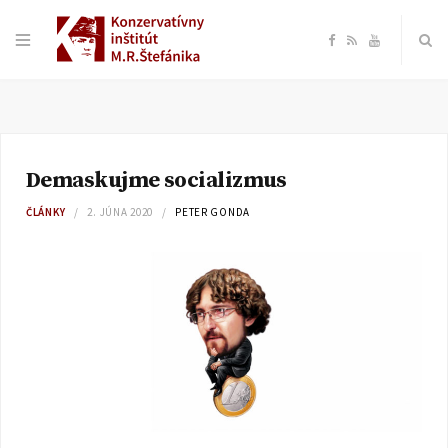
F
R
Y
a
S
o
c
S
u
Demaskujme socializmus
e
T
ČLÁNKY
2. JÚNA 2020
PETER GONDA
b
u
o
b
o
e
k