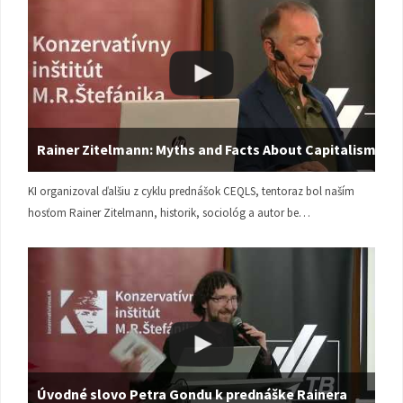
Rainer Zitelmann: Myths and Facts About Capitalism
KI organizoval ďalšiu z cyklu prednášok CEQLS, tentoraz bol naším
hosťom Rainer Zitelmann, historik, sociológ a autor be…
Úvodné slovo Petra Gondu k prednáške Rainera