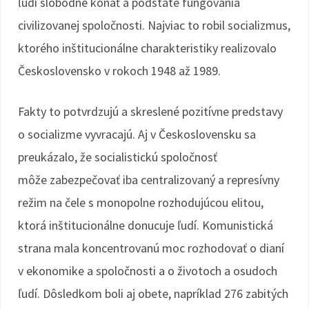
ľudí slobodne konať a podstate fungovania
civilizovanej spoločnosti. Najviac to robil socializmus,
ktorého inštitucionálne charakteristiky realizovalo
Československo v rokoch 1948 až 1989.
Fakty to potvrdzujú a skreslené pozitívne predstavy
o socializme vyvracajú. Aj v Československu sa
preukázalo, že socialistickú spoločnosť
môže zabezpečovať iba centralizovaný a represívny
režim na čele s monopolne rozhodujúcou elitou,
ktorá inštitucionálne donucuje ľudí. Komunistická
strana mala koncentrovanú moc rozhodovať o dianí
v ekonomike a spoločnosti a o životoch a osudoch
ľudí. Dôsledkom boli aj obete, napríklad 276 zabitých