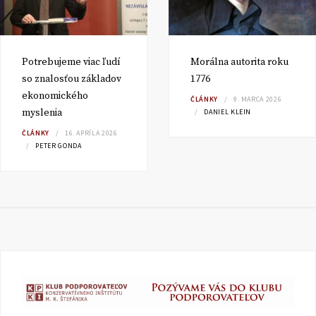
Potrebujeme viac ľudí
Morálna autorita roku
so znalosťou základov
1776
ekonomického
ČLÁNKY
9. MARCA 2026
myslenia
DANIEL KLEIN
ČLÁNKY
16. APRÍLA 2026
PETER GONDA