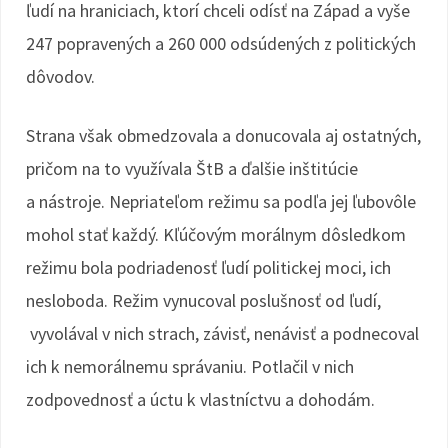
ľudí na hraniciach, ktorí chceli odísť na Západ a vyše
247 popravených a 260 000 odsúdených z politických
dôvodov.
Strana však obmedzovala a donucovala aj ostatných,
pričom na to využívala ŠtB a ďalšie inštitúcie
a nástroje. Nepriateľom režimu sa podľa jej ľubovôle
mohol stať každý. Kľúčovým morálnym dôsledkom
režimu bola podriadenosť ľudí politickej moci, ich
nesloboda. Režim vynucoval poslušnosť od ľudí,
vyvolával v nich strach, závisť, nenávisť a podnecoval
ich k nemorálnemu správaniu. Potlačil v nich
zodpovednosť a úctu k vlastníctvu a dohodám.