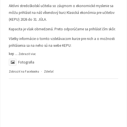
Aktívni stredoškolskí učitelia so záujmom o ekonomické myslenie sa
môžu prihlásiť na náš víkendový kurz Klasická ekonómia pre učiteľov
(KEPU) 2026 do 31. JÚLA.
Kapacita je však obmedzená. Preto odporúčame sa prihlásiť čím skôr.
Všetky informácie o tomto vzdelávacom kurze pre nich a o možnosti
prihlásenia sa na neho sú na webe KEPU:
kep
...
Zobraziť viac
Fotografia
Zobraziť na Facebooku
·
Zdieľať