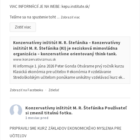
VIAC INFORMÁCIÍ JE NA WEBE:
kepu.institute.sk/
Tešíme sa na spustenie toht
...
Zobraziť viac
Zistiť viac
Konzervatívny inštitút M. R. Štefánika – Konzervatívny
inštitút M. R. Štefánika (KI) je nezisková mimovládna
organizácia – konzervatívne orientovaný think-tank.
www.konzervativizmus.sk
KI informuje 1. júna 2026 Peter Gonda Otvárame prvý ročník kurzu
Klasická ekonómia pre učiteľov # ekonómia # vzdelávanie
Stredoškolským učiteľom ponúkame unikátny vzdelávací kurz ek...
Zobraziť na Facebooku
·
Zdieľať
Konzervatívny inštitút M. R. Štefánika
Používateľ
si zmenil titulnú fotku.
1 mesiac pred
PRIPRAVILI SME KURZ ZÁKLADOV EKONOMICKÉHO MYSLENIA PRE
UČITEĽOV