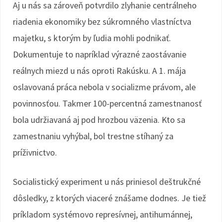
Aj u nás sa zároveň potvrdilo zlyhanie centrálneho
riadenia ekonomiky bez súkromného vlastníctva
majetku, s ktorým by ľudia mohli podnikať.
Dokumentuje to napríklad výrazné zaostávanie
reálnych miezd u nás oproti Rakúsku. A 1. mája
oslavovaná práca nebola v socializme právom, ale
povinnosťou. Takmer 100-percentná zamestnanosť
bola udržiavaná aj pod hrozbou väzenia. Kto sa
zamestnaniu vyhýbal, bol trestne stíhaný za
príživnictvo.
Socialistický experiment u nás priniesol deštrukčné
dôsledky, z ktorých viaceré znášame dodnes. Je tiež
príkladom systémovo represívnej, antihumánnej,