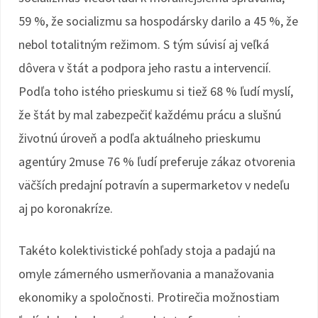
59 %, že socializmu sa hospodársky darilo a 45 %, že
nebol totalitným režimom. S tým súvisí aj veľká
dôvera v štát a podpora jeho rastu a intervencií.
Podľa toho istého prieskumu si tiež 68 % ľudí myslí,
že štát by mal zabezpečiť každému prácu a slušnú
životnú úroveň a podľa aktuálneho prieskumu
agentúry 2muse 76 % ľudí preferuje zákaz otvorenia
väčších predajní potravín a supermarketov v nedeľu
aj po koronakríze.
Takéto kolektivistické pohľady stoja a padajú na
omyle zámerného usmerňovania a manažovania
ekonomiky a spoločnosti. Protirečia možnostiam