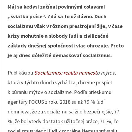
Máj sa kedysi začínal povinnými oslavami
„sviatku práce“. Zdá sa to už dávno. Duch
socializmu však v rôznom prestrojení žije, v čase
krízy mohutnie a slobody ľudí a civilizačné
základy dnešnej spoločnosti viac ohrozuje. Preto
je aj dnes dôležité demaskovať socializmus.
Publikáciou
Socializmus: realita namiest
o mýtov
,
ktorá v týchto dňoch vychádza, chceme prispieť
k búraniu mýtov o socializme. Podľa prieskumu
agentúry FOCUS z roku 2018 sa až 79 % ľudí
domnieva, že za socializmu sa žilo bezpečnejšie, 77
%, že bol vtedy dostatok užitočnej práce, 71 %, že
socializmus viedol ľudí k morálnejšiemu správaniu,