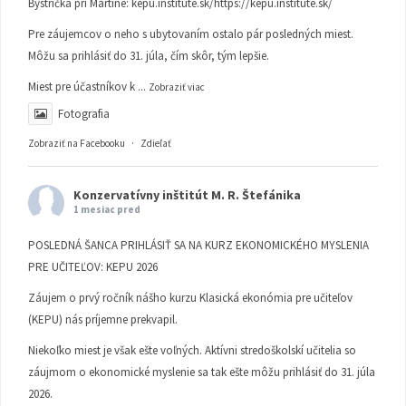
Bystrička pri Martine:
kepu.institute.sk/https://kepu.institute.sk/
Pre záujemcov o neho s ubytovaním ostalo pár posledných miest.
Môžu sa prihlásiť do 31. júla, čím skôr, tým lepšie.
Miest pre účastníkov k
...
Zobraziť viac
Fotografia
Zobraziť na Facebooku
·
Zdieľať
Konzervatívny inštitút M. R. Štefánika
1 mesiac pred
POSLEDNÁ ŠANCA PRIHLÁSIŤ SA NA KURZ EKONOMICKÉHO MYSLENIA
PRE UČITEĽOV: KEPU 2026
Záujem o prvý ročník nášho kurzu Klasická ekonómia pre učiteľov
(KEPU) nás príjemne prekvapil.
Niekoľko miest je však ešte voľných. Aktívni stredoškolskí učitelia so
záujmom o ekonomické myslenie sa tak ešte môžu prihlásiť do 31. júla
2026.