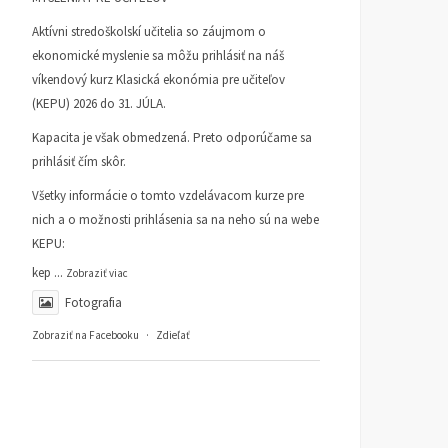
Aktívni stredoškolskí učitelia so záujmom o
ekonomické myslenie sa môžu prihlásiť na náš
víkendový kurz Klasická ekonómia pre učiteľov
(KEPU) 2026 do 31. JÚLA.
Kapacita je však obmedzená. Preto odporúčame sa
prihlásiť čím skôr.
Všetky informácie o tomto vzdelávacom kurze pre
nich a o možnosti prihlásenia sa na neho sú na webe
KEPU:
kep
...
Zobraziť viac
Fotografia
Zobraziť na Facebooku
·
Zdieľať