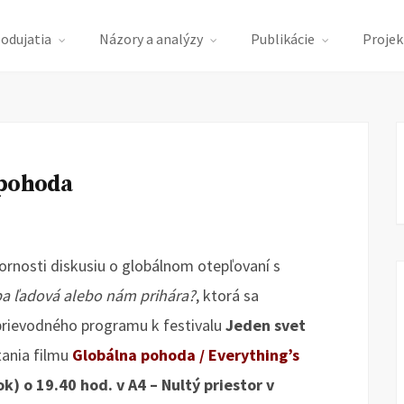
podujatia
Názory a analýzy
Publikácie
Projek
 pohoda
rnosti diskusiu o globálnom otepľovaní s
ba ľadová alebo nám prihára?
, ktorá sa
prievodného programu k festivalu
Jeden svet
tania filmu
Globálna pohoda / Everything’s
) o 19.40 hod. v A4 – Nultý priestor v