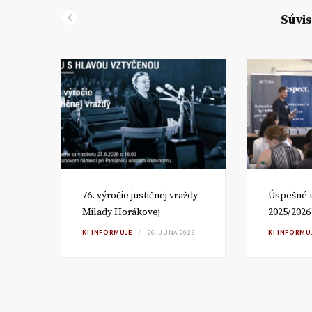
Súvis
om
76. výročie justičnej vraždy
Úspešné 
Milady Horákovej
2025/2026
RA
KI INFORMUJE
26. JÚNA 2026
KI INFORMU