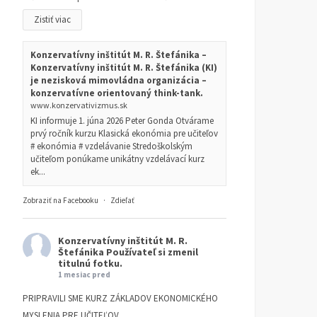
Zistiť viac
Konzervatívny inštitút M. R. Štefánika –
Konzervatívny inštitút M. R. Štefánika (KI)
je nezisková mimovládna organizácia –
konzervatívne orientovaný think-tank.
www.konzervativizmus.sk
KI informuje 1. júna 2026 Peter Gonda Otvárame
prvý ročník kurzu Klasická ekonómia pre učiteľov
# ekonómia # vzdelávanie Stredoškolským
učiteľom ponúkame unikátny vzdelávací kurz
ek...
Zobraziť na Facebooku
·
Zdieľať
Konzervatívny inštitút M. R.
Štefánika
Používateľ si zmenil
titulnú fotku.
1 mesiac pred
PRIPRAVILI SME KURZ ZÁKLADOV EKONOMICKÉHO
MYSLENIA PRE UČITEĽOV