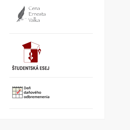
Mlieko & Med
Peter Zajac 80
KI INFORMUJE
11. MÁJA 2026
KI INFORMUJE
3. FEBRUÁRA
2026