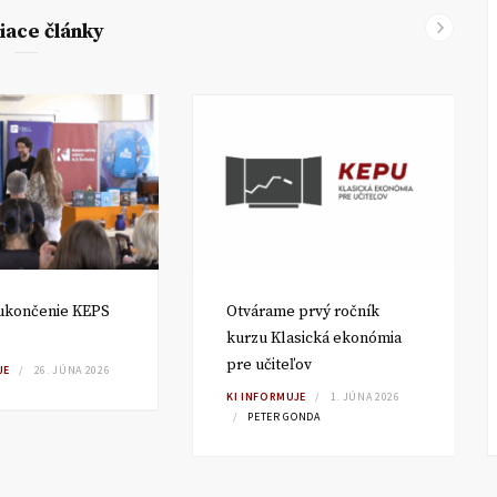
iace články
ukončenie KEPS
Otvárame prvý ročník
kurzu Klasická ekonómia
pre učiteľov
JE
26. JÚNA 2026
KI INFORMUJE
1. JÚNA 2026
PETER GONDA