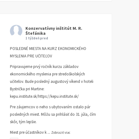
Konzervatívny inštitút M. R.
Štefánika
1 týždeň pred
POSLEDNÉ MIESTA NA KURZ EKONOMICKÉHO
MYSLENIA PRE UČITEĽOV
Pripravujeme prvý ročník kurzu základov
ekonomického myslenia pre stredoškolských
učiteľov. Bude posledný augustový víkend v hoteli
Bystrička pri Martine:
kepu.institute.sk/https://kepu.institute.sk/
Pre záujemcov o neho s ubytovaním ostalo pár
posledných miest. Môžu sa prihlásiť do 31. júla, čím
skôr, tým lepšie.
Miest pre účastníkov k
...
Zobraziť viac