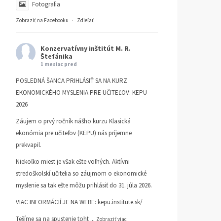
Fotografia
Zobraziť na Facebooku
·
Zdieľať
Konzervatívny inštitút M. R.
Štefánika
1 mesiac pred
POSLEDNÁ ŠANCA PRIHLÁSIŤ SA NA KURZ
EKONOMICKÉHO MYSLENIA PRE UČITEĽOV: KEPU
2026
Záujem o prvý ročník nášho kurzu Klasická
ekonómia pre učiteľov (KEPU) nás príjemne
prekvapil.
Niekoľko miest je však ešte voľných. Aktívni
stredoškolskí učitelia so záujmom o ekonomické
myslenie sa tak ešte môžu prihlásiť do 31. júla 2026.
VIAC INFORMÁCIÍ JE NA WEBE:
kepu.institute.sk/
Tešíme sa na spustenie toht
...
Zobraziť viac