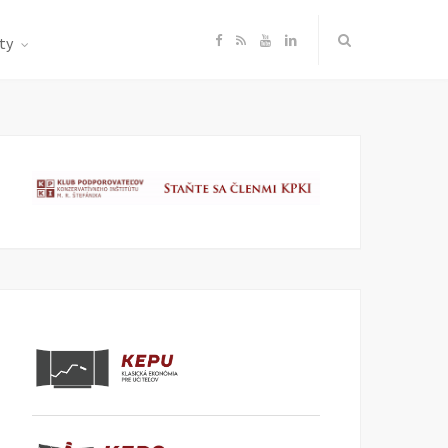
F
R
Y
L
ty
a
S
o
i
c
S
u
n
e
T
k
b
u
e
o
b
d
o
e
I
k
n