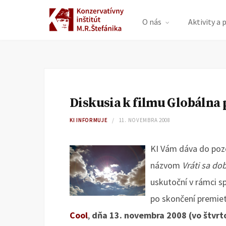
O nás
Aktivity a 
Diskusia k filmu Globálna
KI INFORMUJE
11. NOVEMBRA 2008
KI Vám dáva do pozo
názvom
Vráti sa do
uskutoční v rámci s
po skončení premie
Cool
,
dňa 13. novembra 2008 (vo štvrtok