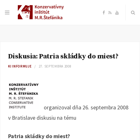
F
R
Y
a
S
o
c
S
u
Diskusia: Patria skládky do miest?
e
T
KI INFORMUJE
27. SEPTEMBRA 2008
b
u
o
b
o
e
organizoval dňa 26. septembra 2008
v Bratislave diskusiu na tému
k
Patria skládky do miest?