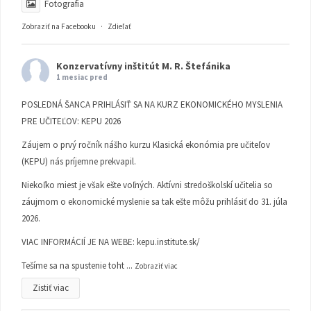
Fotografia
Zobraziť na Facebooku
·
Zdieľať
Konzervatívny inštitút M. R. Štefánika
1 mesiac pred
POSLEDNÁ ŠANCA PRIHLÁSIŤ SA NA KURZ EKONOMICKÉHO MYSLENIA
PRE UČITEĽOV: KEPU 2026
Záujem o prvý ročník nášho kurzu Klasická ekonómia pre učiteľov
(KEPU) nás príjemne prekvapil.
Niekoľko miest je však ešte voľných. Aktívni stredoškolskí učitelia so
záujmom o ekonomické myslenie sa tak ešte môžu prihlásiť do 31. júla
2026.
VIAC INFORMÁCIÍ JE NA WEBE:
kepu.institute.sk/
Tešíme sa na spustenie toht
...
Zobraziť viac
Zistiť viac