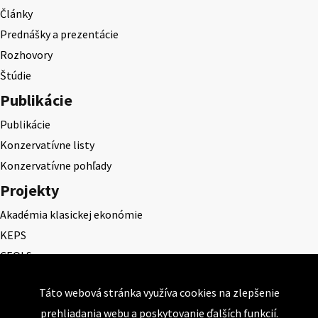
Články
Prednášky a prezentácie
Rozhovory
Štúdie
Publikácie
Publikácie
Konzervatívne listy
Konzervatívne pohľady
Projekty
Akadémia klasickej ekonómie
KEPS
CEQLS
Cena Dominika Tatarku
Táto webová stránka využíva cookies na zlepšenie
Cena Ernesta Valka
prehliadania webu a poskytovanie ďalších funkcií.
Študentská esej