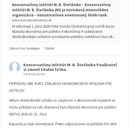
Konzervatívny inštitút M. R. Štefánika – Konzervatívny
inštitút M. R. Štefánika (KI) je nezisková mimovládna
organizácia – konzervatívne orientovaný think-tank.
www.konzervativizmus.sk
KI informuje 1. júna 2026 Peter Gonda Otvárame prvý ročník kurzu
Klasická ekonómia pre učiteľov # ekonómia # vzdelávanie
Stredoškolským učiteľom ponúkame unikátny vzdelávací kurz ek...
Zobraziť na Facebooku
·
Zdieľať
Konzervatívny inštitút M. R. Štefánika
Používateľ
si zmenil titulnú fotku.
1 mesiac pred
PRIPRAVILI SME KURZ ZÁKLADOV EKONOMICKÉHO MYSLENIA PRE
UČITEĽOV
Aktívni stredoškolskí učitelia so záujmom o ekonomické myslenie sa
môžu prihlásiť na náš víkendový kurz Klasická ekonómia pre učiteľov
(KEPU) 2026 do 31. JÚLA.
Kapacita je však obmedzená. Preto odporúčame sa prihlásiť čím skôr.