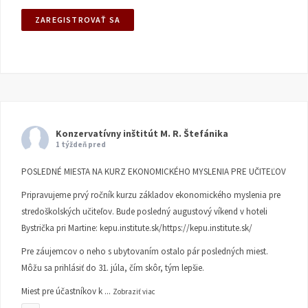
Konzervatívny inštitút M. R. Štefánika
1 týždeň pred
POSLEDNÉ MIESTA NA KURZ EKONOMICKÉHO MYSLENIA PRE UČITEĽOV
Pripravujeme prvý ročník kurzu základov ekonomického myslenia pre
stredoškolských učiteľov. Bude posledný augustový víkend v hoteli
Bystrička pri Martine:
kepu.institute.sk/https://kepu.institute.sk/
Pre záujemcov o neho s ubytovaním ostalo pár posledných miest.
Môžu sa prihlásiť do 31. júla, čím skôr, tým lepšie.
Miest pre účastníkov k
...
Zobraziť viac