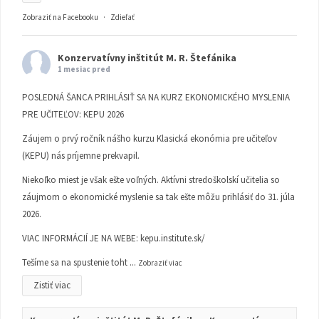
Zobraziť na Facebooku
·
Zdieľať
Konzervatívny inštitút M. R. Štefánika
1 mesiac pred
POSLEDNÁ ŠANCA PRIHLÁSIŤ SA NA KURZ EKONOMICKÉHO MYSLENIA
PRE UČITEĽOV: KEPU 2026
Záujem o prvý ročník nášho kurzu Klasická ekonómia pre učiteľov
(KEPU) nás príjemne prekvapil.
Niekoľko miest je však ešte voľných. Aktívni stredoškolskí učitelia so
záujmom o ekonomické myslenie sa tak ešte môžu prihlásiť do 31. júla
2026.
VIAC INFORMÁCIÍ JE NA WEBE:
kepu.institute.sk/
Tešíme sa na spustenie toht
...
Zobraziť viac
Zistiť viac