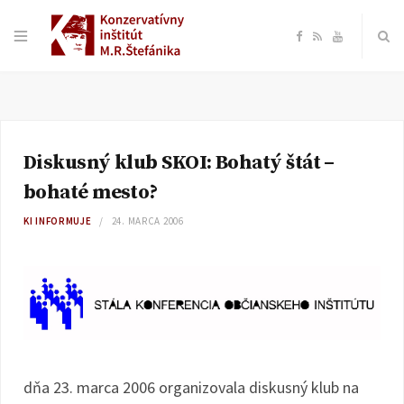
F
R
Y
a
S
o
c
S
u
Diskusný klub SKOI: Bohatý štát –
e
T
bohaté mesto?
b
u
KI INFORMUJE
24. MARCA 2006
o
b
o
e
k
dňa 23. marca 2006 organizovala diskusný klub na