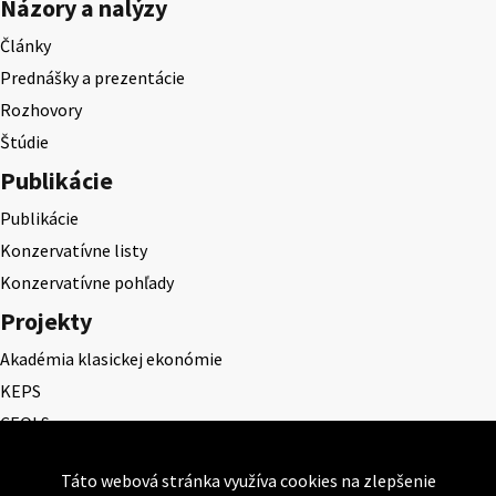
Názory a nalýzy
Články
Prednášky a prezentácie
Rozhovory
Štúdie
Publikácie
Publikácie
Konzervatívne listy
Konzervatívne pohľady
Projekty
Akadémia klasickej ekonómie
KEPS
CEQLS
Cena Dominika Tatarku
Táto webová stránka využíva cookies na zlepšenie
Cena Ernesta Valka