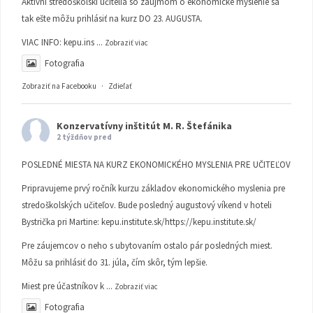
Aktívni stredoškolskí učitelia so záujmom o ekonomické myslenie sa
tak ešte môžu prihlásiť na kurz DO 23. AUGUSTA.
VIAC INFO:
kepu.ins
...
Zobraziť viac
Fotografia
Zobraziť na Facebooku
·
Zdieľať
Konzervatívny inštitút M. R. Štefánika
2 týždňov pred
POSLEDNÉ MIESTA NA KURZ EKONOMICKÉHO MYSLENIA PRE UČITEĽOV
Pripravujeme prvý ročník kurzu základov ekonomického myslenia pre
stredoškolských učiteľov. Bude posledný augustový víkend v hoteli
Bystrička pri Martine:
kepu.institute.sk/https://kepu.institute.sk/
Pre záujemcov o neho s ubytovaním ostalo pár posledných miest.
Môžu sa prihlásiť do 31. júla, čím skôr, tým lepšie.
Miest pre účastníkov k
...
Zobraziť viac
Fotografia