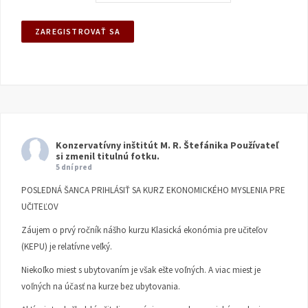
Konzervatívny inštitút M. R. Štefánika
Používateľ
si zmenil titulnú fotku.
5 dní pred
POSLEDNÁ ŠANCA PRIHLÁSIŤ SA KURZ EKONOMICKÉHO MYSLENIA PRE
UČITEĽOV
Záujem o prvý ročník nášho kurzu Klasická ekonómia pre učiteľov
(KEPU) je relatívne veľký.
Niekoľko miest s ubytovaním je však ešte voľných. A viac miest je
voľných na účasť na kurze bez ubytovania.