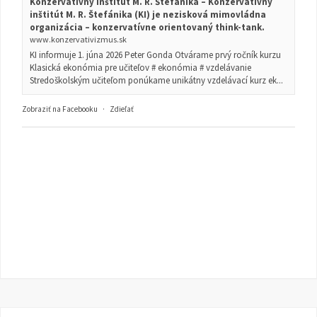
Konzervatívny inštitút M. R. Štefánika – Konzervatívny
inštitút M. R. Štefánika (KI) je nezisková mimovládna
organizácia – konzervatívne orientovaný think-tank.
www.konzervativizmus.sk
KI informuje 1. júna 2026 Peter Gonda Otvárame prvý ročník kurzu
Klasická ekonómia pre učiteľov # ekonómia # vzdelávanie
Stredoškolským učiteľom ponúkame unikátny vzdelávací kurz ek...
Zobraziť na Facebooku
·
Zdieľať