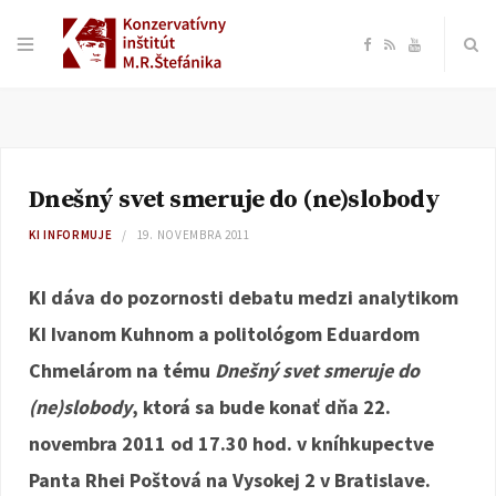
F
R
Y
a
S
o
c
S
u
Dnešný svet smeruje do (ne)slobody
e
T
KI INFORMUJE
19. NOVEMBRA 2011
b
u
KI dáva do pozornosti debatu medzi analytikom
o
b
KI Ivanom Kuhnom a politológom Eduardom
Chmelárom na tému
Dnešný svet smeruje do
o
e
(ne)slobody
, ktorá sa bude konať dňa 22.
k
novembra 2011 od 17.30 hod. v kníhkupectve
Panta Rhei Poštová na Vysokej 2 v Bratislave.