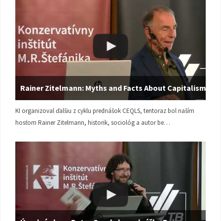
Rainer Zitelmann: Myths and Facts About Capitalism
KI organizoval ďalšiu z cyklu prednášok CEQLS, tentoraz bol naším
hosťom Rainer Zitelmann, historik, sociológ a autor be…