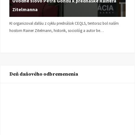
Úvodné slovo Petra Gondu k prednáške Rainera
Zitelmanna
KI organizoval ďalšiu z cyklu prednášok CEQLS, tentoraz bol naším
hosťom Rainer Zitelmann, historik, sociológ a autor be…
Deň daňového odbremenenia