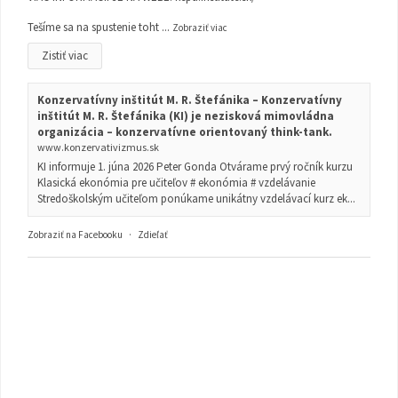
Tešíme sa na spustenie toht
...
Zobraziť viac
Zistiť viac
Konzervatívny inštitút M. R. Štefánika – Konzervatívny
inštitút M. R. Štefánika (KI) je nezisková mimovládna
organizácia – konzervatívne orientovaný think-tank.
www.konzervativizmus.sk
KI informuje 1. júna 2026 Peter Gonda Otvárame prvý ročník kurzu
Klasická ekonómia pre učiteľov # ekonómia # vzdelávanie
Stredoškolským učiteľom ponúkame unikátny vzdelávací kurz ek...
Zobraziť na Facebooku
·
Zdieľať