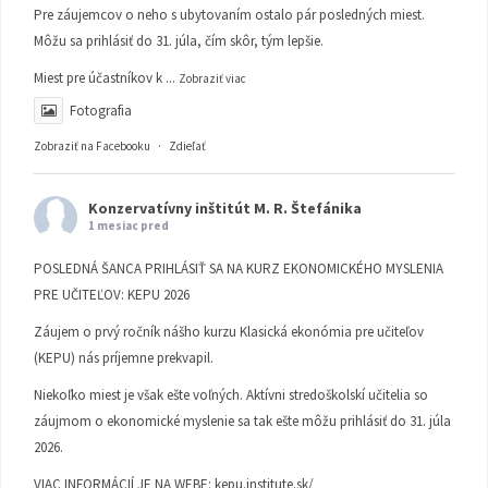
Pre záujemcov o neho s ubytovaním ostalo pár posledných miest.
Môžu sa prihlásiť do 31. júla, čím skôr, tým lepšie.
Miest pre účastníkov k
...
Zobraziť viac
Fotografia
Zobraziť na Facebooku
·
Zdieľať
Konzervatívny inštitút M. R. Štefánika
1 mesiac pred
POSLEDNÁ ŠANCA PRIHLÁSIŤ SA NA KURZ EKONOMICKÉHO MYSLENIA
PRE UČITEĽOV: KEPU 2026
Záujem o prvý ročník nášho kurzu Klasická ekonómia pre učiteľov
(KEPU) nás príjemne prekvapil.
Niekoľko miest je však ešte voľných. Aktívni stredoškolskí učitelia so
záujmom o ekonomické myslenie sa tak ešte môžu prihlásiť do 31. júla
2026.
VIAC INFORMÁCIÍ JE NA WEBE:
kepu.institute.sk/