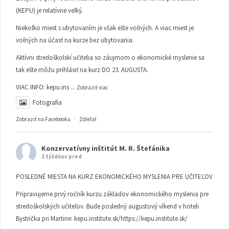
(KEPU) je relatívne veľký.
Niekoľko miest s ubytovaním je však ešte voľných. A viac miest je
voľných na účasť na kurze bez ubytovania.
Aktívni stredoškolskí učitelia so záujmom o ekonomické myslenie sa
tak ešte môžu prihlásiť na kurz DO 23. AUGUSTA.
VIAC INFO:
kepu.ins
...
Zobraziť viac
Fotografia
Zobraziť na Facebooku
·
Zdieľať
Konzervatívny inštitút M. R. Štefánika
2 týždňov pred
POSLEDNÉ MIESTA NA KURZ EKONOMICKÉHO MYSLENIA PRE UČITEĽOV
Pripravujeme prvý ročník kurzu základov ekonomického myslenia pre
stredoškolských učiteľov. Bude posledný augustový víkend v hoteli
Bystrička pri Martine:
kepu.institute.sk/https://kepu.institute.sk/