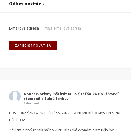
Odber noviniek
E-mailová adresa:
Konzervatívny inštitút M. R. Štefánika
Používateľ
si zmenil titulnú fotku.
5 dní pred
POSLEDNÁ ŠANCA PRIHLÁSIŤ SA KURZ EKONOMICKÉHO MYSLENIA PRE
UČITEĽOV
Záujem o prvý ročník nášho kurzu Klasická ekonómia pre učiteľov