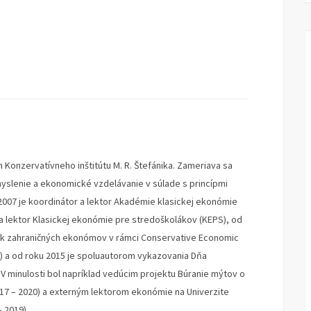
 Konzervatívneho inštitútu M. R. Štefánika. Zameriava sa
lenie a ekonomické vzdelávanie v súlade s princípmi
2007 je koordinátor a lektor Akadémie klasickej ekonómie
 a lektor Klasickej ekonómie pre stredoškolákov (KEPS), od
ok zahraničných ekonómov v rámci Conservative Economic
) a od roku 2015 je spoluautorom vykazovania Dňa
 minulosti bol napríklad vedúcim projektu Búranie mýtov o
017 – 2020) a externým lektorom ekonómie na Univerzite
 2019).