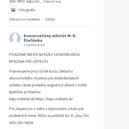
VIAC INFO:
kepu.ins
...
Zobraziť viac
Fotografia
Zobraziť na Facebooku
·
Zdieľať
Konzervatívny inštitút M. R.
Štefánika
1 týždeň pred
POSLEDNÉ MIESTA NA KURZ EKONOMICKÉHO
MYSLENIA PRE UČITEĽOV
Pripravujeme prvý ročník kurzu základov
ekonomického myslenia pre stredoškolských
učiteľov. Bude posledný augustový víkend v hoteli
Bystrička pri Martine:
kepu.institute.sk/https://kepu.institute.sk/
Pre záujemcov o neho s ubytovaním ostalo pár
TA3: Konečne prišiel deň,
K bludom SNS o „návrat
posledných miest. Môžu sa prihlásiť do 31. júla, čím
kedy už pracujeme pre
k trom socialistickým
skôr, tým lepšie.
seba
krajom