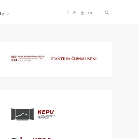
F
R
Y
L
ty
a
S
o
i
c
S
u
n
e
T
k
b
u
e
o
b
d
o
e
I
k
n