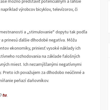
ase možno predstaviť potenciálnym a ľahšie
apríklad výrobcov bicyklov, televízorov, či
amestnanosti a „stimulovanie“ dopytu tak podľa
 a prinesú ďalšie dlhodobé negatíva. Môžu
ntov ekonomiky, priniesť vysoké náklady ich
ektívneho rozhodovania na základe falošných
covných miest. Ich nezamýšľanými negatívnymi
. Preto ich považujem za dlhodobo neúčinné a
 míňanie peňazí daňovníkov.
KO
tu
.