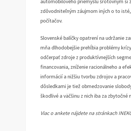
automobilového priemyslu šrotovným si z
zdôvodniteľným záujmom iných o to isté, n
počítačov.
Slovenské balíčky opatrení na udržanie z
mňa dlhodobejšie prehĺbia problémy krízy
odčerpať zdroje z produktívnejších segme
financovania, zníženie racionálneho a ef
informácií a nižšiu tvorbu zdrojov a pra
dôsledkami je tiež obmedzovanie slobody
škodlivé a väčšinu z nich iba za zbytočné
Viac o ankete nájdete na stránkach INE