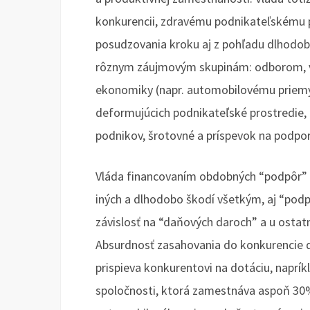
konkurencii, zdravému podnikateľskému p
posudzovania kroku aj z pohľadu dlhodobý
rôznym záujmovým skupinám: odborom, 
ekonomiky (napr. automobilovému priemys
deformujúcich podnikateľské prostredie, i
podnikov, šrotovné a príspevok na podpo
Vláda financovaním obdobných “podpôr” 
iných a dlhodobo škodí všetkým, aj “po
závislosť na “daňových daroch” a u osta
Absurdnosť zasahovania do konkurencie d
prispieva konkurentovi na dotáciu, naprí
spoločnosti, ktorá zamestnáva aspoň 30