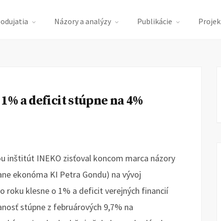
podujatia
Názory a analýzy
Publikácie
Projek
1% a deficit stúpne na 4%
ou inštitút INEKO zisťoval koncom marca názory
ane ekonóma KI Petra Gondu) na vývoj
roku klesne o 1% a deficit verejných financií
nosť stúpne z februárových 9,7% na