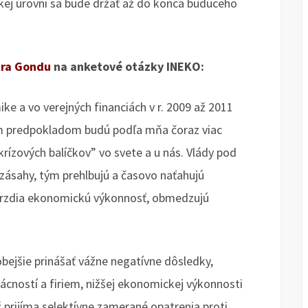
kej úrovni sa bude držať až do konca budúceho
tra Gondu
na anketové otázky INEKO:
ke a vo verejných financiách v r. 2009 až 2011
ym predpokladom budú podľa mňa čoraz viac
rízových balíčkov” vo svete a u nás. Vlády pod
 zásahy, tým prehlbujú a časovo naťahujú
y, brzdia ekonomickú výkonnosť, obmedzujú
bejšie prinášať vážne negatívne dôsledky,
cností a firiem, nižšej ekonomickej výkonnosti
 prijíma selektívne zamerané opatrenia proti