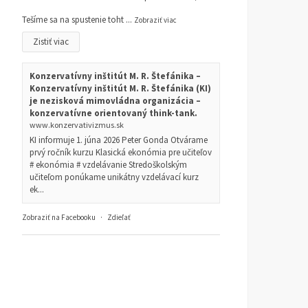
Tešíme sa na spustenie toht
...
Zobraziť viac
Zistiť viac
Konzervatívny inštitút M. R. Štefánika –
Konzervatívny inštitút M. R. Štefánika (KI)
je nezisková mimovládna organizácia –
konzervatívne orientovaný think-tank.
www.konzervativizmus.sk
KI informuje 1. júna 2026 Peter Gonda Otvárame
prvý ročník kurzu Klasická ekonómia pre učiteľov
# ekonómia # vzdelávanie Stredoškolským
učiteľom ponúkame unikátny vzdelávací kurz
ek...
Zobraziť na Facebooku
·
Zdieľať