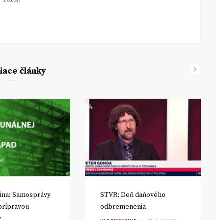
iace články
ina: Samosprávy
STVR: Deň daňového
 prípravou
odbremenenia
v