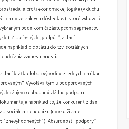
rostrediu a proti ekonomickej logike (v duchu
ch a univerzálnych dôsledkov), ktoré vyhovujú
vybraným podnikom či zástupcom segmentov
lu). Z dočasných „podpôr“, z daní
de napríklad o dotáciu do tzv. sociálnych
ru udržania zamestnanosti.
z daní krátkodobo zvýhodňuje jedných na úkor
dporovaným”. Vyvoláva tým u podporovaných
tných záujem o obdobnú vládnu podporu.
okumentuje napríklad to, že konkurent z daní
klad sociálnemu podniku (umelo živenej
% “znevýhodnených”). Absurdnosť “podpory”