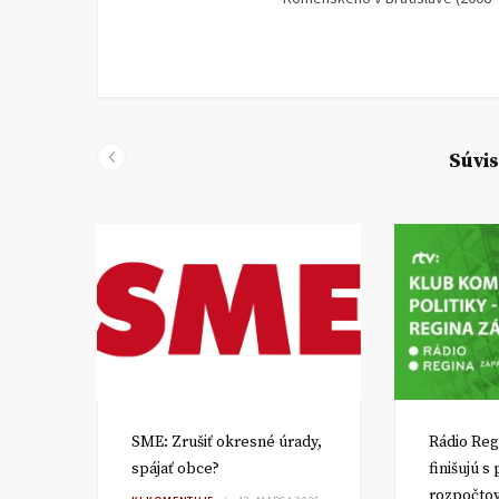
Súvis
SME: Zrušiť okresné úrady,
Rádio Reg
spájať obce?
finišujú s
rozpočto