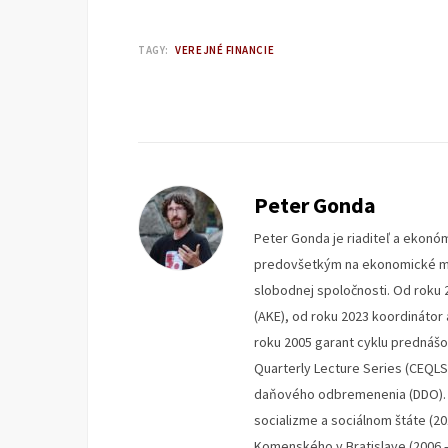
TAGY:
VEREJNÉ FINANCIE
Peter Gonda
Peter Gonda je riaditeľ a ekonóm
predovšetkým na ekonomické mys
slobodnej spoločnosti. Od roku 
(AKE), od roku 2023 koordinátor
roku 2005 garant cyklu prednáš
Quarterly Lecture Series (CEQLS
daňového odbremenenia (DDO). V
socializme a sociálnom štáte (2
Komenského v Bratislave (2006 –