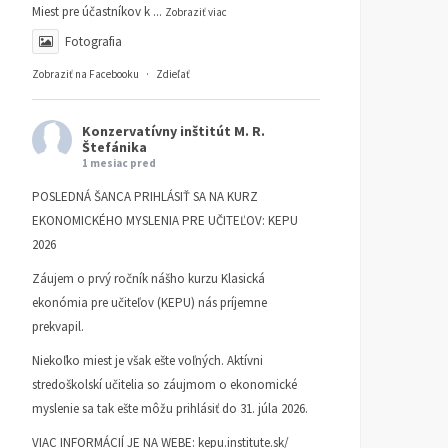
Miest pre účastníkov k
...
Zobraziť viac
KI KOMENTUJE
25. AUGUSTA
KI KOMENTUJE
20. AUGUSTA
Fotografia
2025
2025
Zobraziť na Facebooku
·
Zdieľať
Konzervatívny inštitút M. R.
Štefánika
1 mesiac pred
POSLEDNÁ ŠANCA PRIHLÁSIŤ SA NA KURZ
EKONOMICKÉHO MYSLENIA PRE UČITEĽOV: KEPU
2026
Záujem o prvý ročník nášho kurzu Klasická
ekonómia pre učiteľov (KEPU) nás príjemne
prekvapil.
Niekoľko miest je však ešte voľných. Aktívni
stredoškolskí učitelia so záujmom o ekonomické
myslenie sa tak ešte môžu prihlásiť do 31. júla 2026.
VIAC INFORMÁCIÍ JE NA WEBE:
kepu.institute.sk/