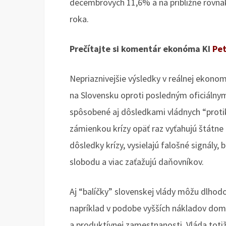
decembrových 11,6% a na približne rovna
roka.
Prečítajte si komentár ekonóma KI
Pe
Nepriaznivejšie výsledky v reálnej ekonomi
na Slovensku oproti posledným oficiáln
spôsobené aj dôsledkami vládnych “protik
zámienkou krízy opäť raz vyťahujú štátne
dôsledky krízy, vysielajú falošné signál
slobodu a viac zaťažujú daňovníkov.
Aj “balíčky” slovenskej vlády môžu dlhodo
napríklad v podobe vyšších nákladov domá
a produktívnej zamestnanosti. Vláda totiž