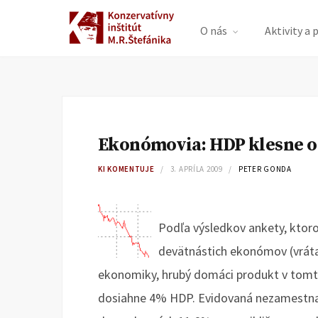
O nás
Aktivity a 
Ekonómovia: HDP klesne o 
KI KOMENTUJE
3. APRÍLA 2009
PETER GONDA
Podľa výsledkov ankety, ktor
devätnástich ekonómov (vrát
ekonomiky, hrubý domáci produkt v tomto 
dosiahne 4% HDP. Evidovaná nezamestna