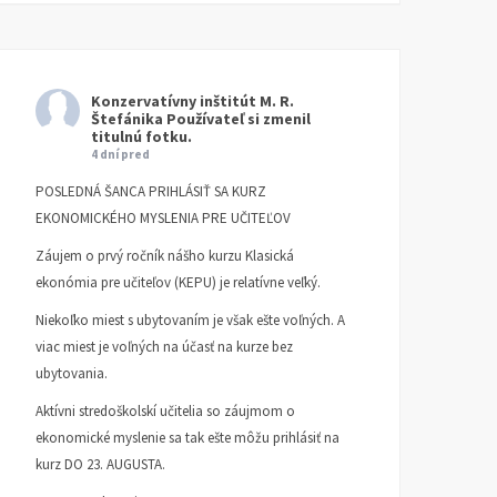
Konzervatívny inštitút M. R.
Štefánika
Používateľ si zmenil
titulnú fotku.
4 dní pred
POSLEDNÁ ŠANCA PRIHLÁSIŤ SA KURZ
EKONOMICKÉHO MYSLENIA PRE UČITEĽOV
Záujem o prvý ročník nášho kurzu Klasická
ekonómia pre učiteľov (KEPU) je relatívne veľký.
Niekoľko miest s ubytovaním je však ešte voľných. A
viac miest je voľných na účasť na kurze bez
ubytovania.
Aktívni stredoškolskí učitelia so záujmom o
ekonomické myslenie sa tak ešte môžu prihlásiť na
kurz DO 23. AUGUSTA.