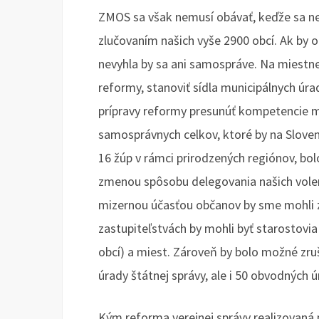
ZMOS sa však nemusí obávať, keďže sa n
zlučovaním našich vyše 2900 obcí. Ak by 
nevyhla by sa ani samospráve. Na miestnej
reformy, stanoviť sídla municipálnych úr
prípravy reformy presunúť kompetencie mie
samosprávnych celkov, ktoré by na Sloven
16 žúp v rámci prirodzených regiónov, bo
zmenou spôsobu delegovania našich volen
mizernou účasťou občanov by sme mohli z
zastupiteľstvách by mohli byť starostovia
obcí) a miest. Zároveň by bolo možné zruš
úrady štátnej správy, ale i 50 obvodných ú
Kým reforma verejnej správy realizovan