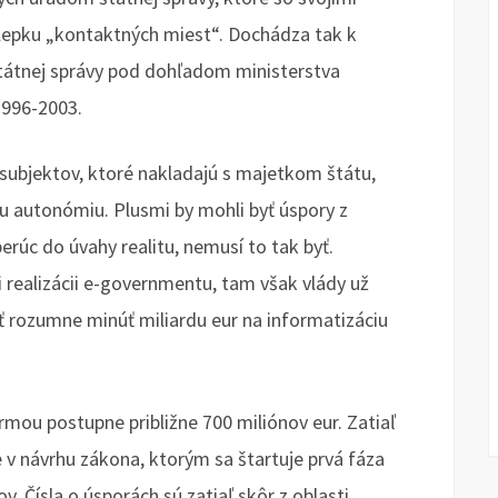
lepku „kontaktných miest“. Dochádza tak k
štátnej správy pod dohľadom ministerstva
1996-2003.
subjektov, ktoré nakladajú s majetkom štátu,
nu autonómiu. Plusmi by mohli byť úspory z
erúc do úvahy realitu, nemusí to tak byť.
i realizácii e-governmentu, tam však vlády už
ť rozumne minúť miliardu eur na informatizáciu
ormou postupne približne 700 miliónov eur. Zatiaľ
e v návrhu zákona, ktorým sa štartuje prvá fáza
 Čísla o úsporách sú zatiaľ skôr z oblasti