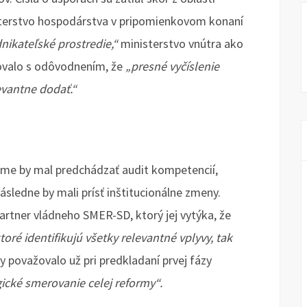
isterstvo hospodárstva v pripomienkovom konaní
dnikateľské prostredie,“
ministerstvo vnútra ako
ovalo s odôvodnením, že
„presné vyčíslenie
evantne dodať.“
rme by mal predchádzať audit kompetencií,
ásledne by mali prísť inštitucionálne zmeny.
rtner vládneho SMER-SD, ktorý jej vytýka, že
toré identifikujú všetky relevantné vplyvy, tak
y považovalo už pri predkladaní prvej fázy
ické smerovanie celej reformy“.