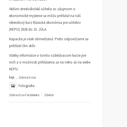
Aktívni stredoškolskí učitelia so záujmom o
ekonomické myslenie sa môžu prihlásiť na náš
víkendový kurz Klasická ekonómia pre učiteľov
(KEPU) 2026 do 31. JÚLA.
Kapacita je však obmedzená. Preto odporúčame sa
prihlásiť čím skôr.
Všetky informácie o tomto vzdelávacom kurze pre
nich a o možnosti prihlásenia sa na neho sú na webe
KEPU:
Prečo nie tri socialistické
Za funkčnú a
kraje, a vlastne ani tých
transparentnú Radu pre
kep
...
Zobraziť viac
osem z mečiarizmu
verejnú správu
Fotografia
ČLÁNKY
19. AUGUSTA 2025
KI INFORMUJE
24. JÚNA 202
Zobraziť na Facebooku
·
Zdieľať
DUŠAN SLOBODA