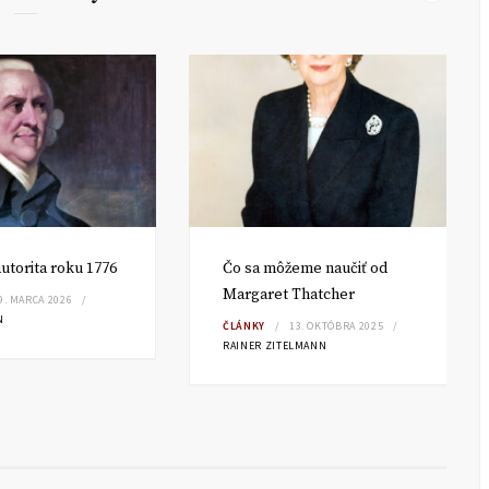
utorita roku 1776
Čo sa môžeme naučiť od
Margaret Thatcher
9. MARCA 2026
N
ČLÁNKY
13. OKTÓBRA 2025
RAINER ZITELMANN