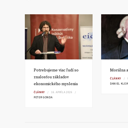
Potrebujeme viac ľudí so
Morálna a
sku?
znalosťou základov
ČLÁNKY
ekonomického myslenia
DANIEL KLEI
ČLÁNKY
16. APRÍLA 2026
PETER GONDA