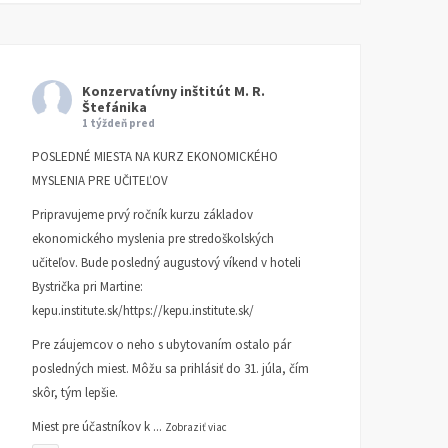
Konzervatívny inštitút M. R.
Štefánika
1 týždeň pred
POSLEDNÉ MIESTA NA KURZ EKONOMICKÉHO
MYSLENIA PRE UČITEĽOV
Pripravujeme prvý ročník kurzu základov
ekonomického myslenia pre stredoškolských
učiteľov. Bude posledný augustový víkend v hoteli
Bystrička pri Martine:
kepu.institute.sk/https://kepu.institute.sk/
Pre záujemcov o neho s ubytovaním ostalo pár
posledných miest. Môžu sa prihlásiť do 31. júla, čím
skôr, tým lepšie.
Miest pre účastníkov k
...
Zobraziť viac