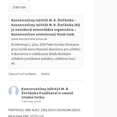
Zistiť viac
Konzervatívny inštitút M. R. Štefánika –
Konzervatívny inštitút M. R. Štefánika (KI)
je nezisková mimovládna organizácia –
konzervatívne orientovaný think-tank.
www.konzervativizmus.sk
KI informuje 1. júna 2026 Peter Gonda Otvárame
prvý ročník kurzu Klasická ekonómia pre učiteľov
# ekonómia # vzdelávanie Stredoškolským
učiteľom ponúkame unikátny vzdelávací kurz
ek...
Zobraziť na Facebooku
·
Zdieľať
Konzervatívny inštitút M. R.
Štefánika
Používateľ si zmenil
titulnú fotku.
1 mesiac pred
PRIPRAVILI SME KURZ ZÁKLADOV EKONOMICKÉHO
MYSLENIA PRE UČITEĽOV