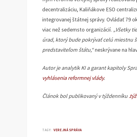
decentralizáciu, Kaliňákove ESO centraliz
integrovanej štátnej správy. Ovládať 79 o
viac než sedemsto organizácií.
„Všetky t
úrad, ktorý bude pokrývať celú miestnu 
predstaviteľom štátu,“
neskrývane na hla
Autor je analytik KI a garant kapitoly Spr
vyhlásenia reformnej vlády
.
Článok bol publikovaný v týždenníku
.tý
TAGY:
VEREJNÁ SPRÁVA