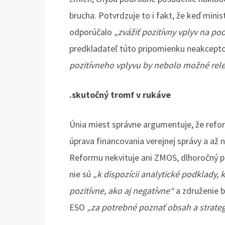
brucha. Potvrdzuje to i fakt, že keď min
odporúčalo
„zvážiť pozitívny vplyv na po
predkladateľ túto pripomienku neakcept
pozitívneho vplyvu by nebolo možné rel
.skutočný tromf v rukáve
Únia miest správne argumentuje, že refo
úprava financovania verejnej správy a až n
Reformu nekvituje ani ZMOS, dlhoročný pa
nie sú
„k dispozícii analytické podklady, k
pozitívne, ako aj negatívne“
a združenie b
ESO
„za potrebné poznať obsah a strateg