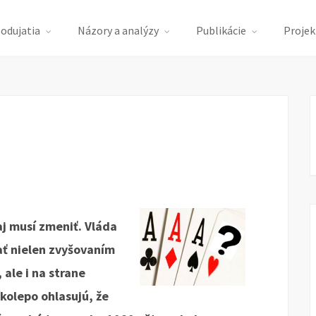
podujatia
Názory a analýzy
Publikácie
Projek
j musí zmeniť. Vláda
vať nielen zvyšovaním
 ale i na strane
kolepo ohlasujú, že