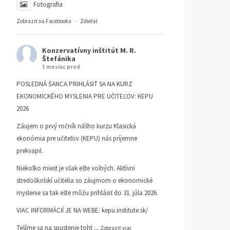
Fotografia
Zobraziť na Facebooku
·
Zdieľať
Konzervatívny inštitút M. R.
Štefánika
1 mesiac pred
POSLEDNÁ ŠANCA PRIHLÁSIŤ SA NA KURZ
EKONOMICKÉHO MYSLENIA PRE UČITEĽOV: KEPU
2026
Záujem o prvý ročník nášho kurzu Klasická
ekonómia pre učiteľov (KEPU) nás príjemne
prekvapil.
Niekoľko miest je však ešte voľných. Aktívni
stredoškolskí učitelia so záujmom o ekonomické
myslenie sa tak ešte môžu prihlásiť do 31. júla 2026.
VIAC INFORMÁCIÍ JE NA WEBE:
kepu.institute.sk/
Tešíme sa na spustenie toht
...
Zobraziť viac