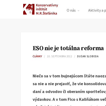
O nás
Aktivity a 
ESO nie je totálna reforma
ČLÁNKY
10. SEPTEMBRA 2012
DUŠAN SLOBODA
Niečo sa v tom bujnejúcom štáte naoza
sa nie a nie prejaviť, že vie konsolido
daní a odvodov či oberaním sporiteľov,
výdavkov. A v tom Fico s Kaliňákom veľ