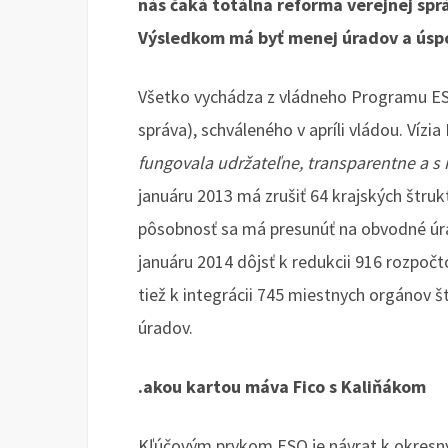
nás čaká totálna reforma verejnej spr
Výsledkom má byť menej úradov a úspo
Všetko vychádza z vládneho Programu ESO
správa), schváleného v apríli vládou. Vízi
fungovala udržateľne, transparentne a 
januáru 2013 má zrušiť 64 krajských štrukt
pôsobnosť sa má presunúť na obvodné úrad
januáru 2014 dôjsť k redukcii 916 rozpočt
tiež k integrácii 745 miestnych orgánov š
úradov.
.akou kartou máva Fico s Kaliňákom
Kľúčovým prvkom ESO je návrat k okresný