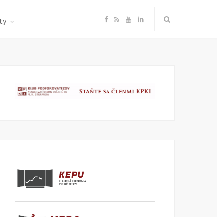
F
R
Y
L
ty
a
S
o
i
c
S
u
n
e
T
k
b
u
e
o
b
d
o
e
I
k
n