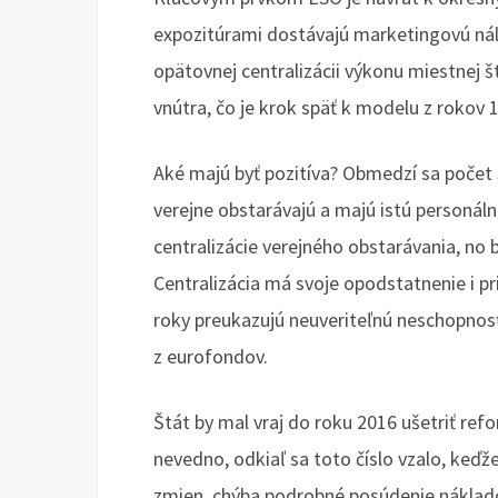
expozitúrami dostávajú marketingovú ná
opätovnej centralizácii výkonu miestnej 
vnútra, čo je krok späť k modelu z rokov 
Aké majú byť pozitíva? Obmedzí sa počet 
verejne obstarávajú a majú istú personál
centralizácie verejného obstarávania, no b
Centralizácia má svoje opodstatnenie i pr
roky preukazujú neuveriteľnú neschopnos
z eurofondov.
Štát by mal vraj do roku 2016 ušetriť ref
nevedno, odkiaľ sa toto číslo vzalo, keďž
zmien, chýba podrobné posúdenie nákladov.