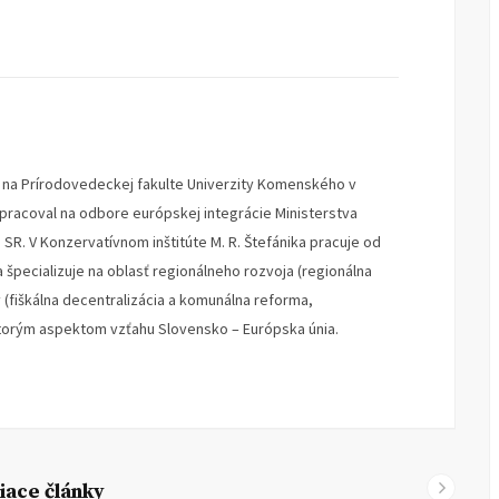
u na Prírodovedeckej fakulte Univerzity Komenského v
4 pracoval na odbore európskej integrácie Ministerstva
SR. V Konzervatívnom inštitúte M. R. Štefánika pracuje od
a špecializuje na oblasť regionálneho rozvoja (regionálna
y (fiškálna decentralizácia a komunálna reforma,
ktorým aspektom vzťahu Slovensko – Európska únia.
iace články