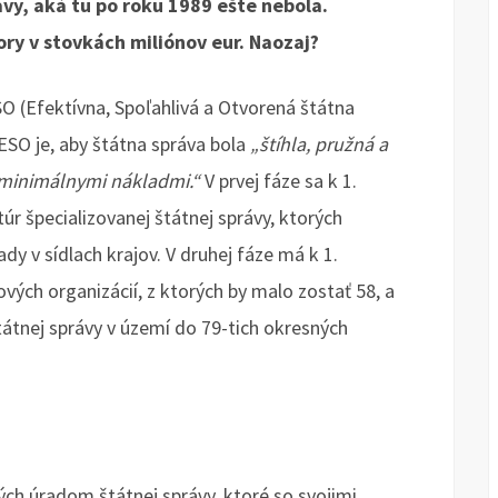
ávy, aká tu po roku 1989 ešte nebola.
ry v stovkách miliónov eur. Naozaj?
 (Efektívna, Spoľahlivá a Otvorená štátna
a ESO je, aby štátna správa bola
„štíhla, pružná a
s minimálnymi nákladmi.“
V prvej fáze sa k 1.
úr špecializovanej štátnej správy, ktorých
y v sídlach krajov. V druhej fáze má k 1.
ových organizácií, z ktorých by malo zostať 58, a
tátnej správy v území do 79-tich okresných
ch úradom štátnej správy, ktoré so svojimi