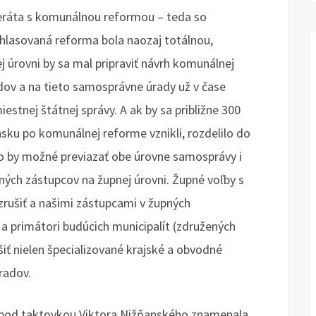
eráta s komunálnou reformou – teda so
ohlasovaná reforma bola naozaj totálnou,
 úrovni by sa mal pripraviť návrh komunálnej
adov a na tieto samosprávne úrady už v čase
stnej štátnej správy. A ak by sa približne 300
sku po komunálnej reforme vznikli, rozdelilo do
lo by možné previazať obe úrovne samosprávy i
ých zástupcov na župnej úrovni. Župné voľby s
rušiť a našimi zástupcami v župných
 a primátori budúcich municipalít (združených
iť nielen špecializované krajské a obvodné
radov.
á pod taktovkou Viktora Nižňanského znamenala