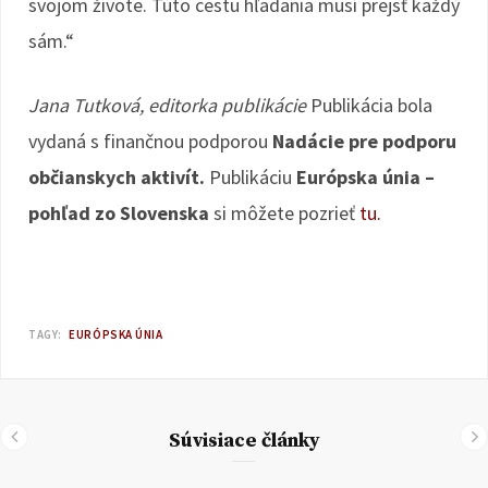
svojom živote. Túto cestu hľadania musí prejsť každý
sám.“
Jana Tutková, editorka publikácie
Publikácia bola
vydaná s finančnou podporou
Nadácie pre podporu
občianskych aktivít.
Publikáciu
Európska únia –
pohľad zo Slovenska
si môžete pozrieť
tu.
TAGY:
EURÓPSKA ÚNIA
Súvisiace články