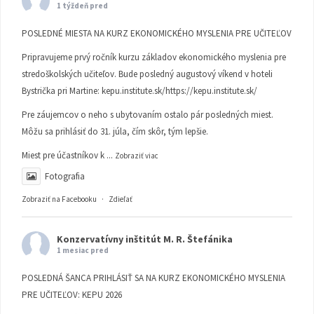
1 týždeň pred
POSLEDNÉ MIESTA NA KURZ EKONOMICKÉHO MYSLENIA PRE UČITEĽOV
Pripravujeme prvý ročník kurzu základov ekonomického myslenia pre
stredoškolských učiteľov. Bude posledný augustový víkend v hoteli
Bystrička pri Martine:
kepu.institute.sk/https://kepu.institute.sk/
Pre záujemcov o neho s ubytovaním ostalo pár posledných miest.
Môžu sa prihlásiť do 31. júla, čím skôr, tým lepšie.
Miest pre účastníkov k
...
Zobraziť viac
Fotografia
Zobraziť na Facebooku
·
Zdieľať
Konzervatívny inštitút M. R. Štefánika
1 mesiac pred
POSLEDNÁ ŠANCA PRIHLÁSIŤ SA NA KURZ EKONOMICKÉHO MYSLENIA
PRE UČITEĽOV: KEPU 2026