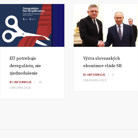
EÚ potrebuje
Výzva slovenských
dereguláciu, nie
ekonómov vláde SR
zjednodušenie
KI INFORMUJE
5.
FEBRUÁRA 2025
KI INFORMUJE
19.
JANUÁRA 2026