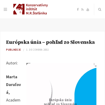
F
R
Y
a
S
o
c
S
u
Európska únia – pohľad zo Slovenska
e
T
PUBLIKÁCIE
1. DECEMBRA 2002
b
u
Autori:
o
b
Marta
o
e
Daruľov
k
á,
Academ