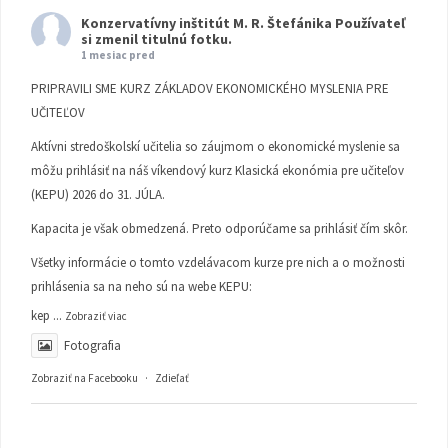
Konzervatívny inštitút M. R. Štefánika
Používateľ
si zmenil titulnú fotku.
1 mesiac pred
PRIPRAVILI SME KURZ ZÁKLADOV EKONOMICKÉHO MYSLENIA PRE
UČITEĽOV
Aktívni stredoškolskí učitelia so záujmom o ekonomické myslenie sa
môžu prihlásiť na náš víkendový kurz Klasická ekonómia pre učiteľov
(KEPU) 2026 do 31. JÚLA.
Kapacita je však obmedzená. Preto odporúčame sa prihlásiť čím skôr.
Všetky informácie o tomto vzdelávacom kurze pre nich a o možnosti
prihlásenia sa na neho sú na webe KEPU:
kep
...
Zobraziť viac
Fotografia
Zobraziť na Facebooku
·
Zdieľať