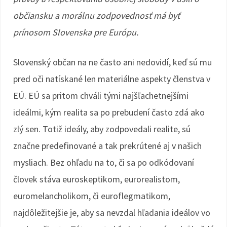
občiansku a morálnu zodpovednosť má byť
prínosom Slovenska pre Európu.
Slovenský občan na ne často ani nedovidí, keď sú mu
pred oči natískané len materiálne aspekty členstva v
EÚ. EÚ sa pritom chváli tými najšľachetnejšími
ideálmi, kým realita sa po prebudení často zdá ako
zlý sen. Totiž ideály, aby zodpovedali realite, sú
značne predefinované a tak prekrútené aj v našich
mysliach. Bez ohľadu na to, či sa po odkódovaní
človek stáva euroskeptikom, eurorealistom,
euromelancholikom, či euroflegmatikom,
najdôležitejšie je, aby sa nevzdal hľadania ideálov vo