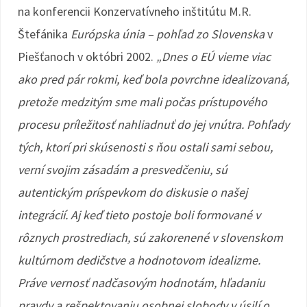
na konferencii Konzervatívneho inštitútu M.R.
Štefánika
Európska únia – pohľad zo Slovenska
v
Piešťanoch v októbri 2002.
„Dnes o EÚ vieme viac
ako pred pár rokmi, keď bola povrchne idealizovaná,
pretože medzitým sme mali počas prístupového
procesu príležitosť nahliadnuť do jej vnútra. Pohľady
tých, ktorí pri skúsenosti s ňou ostali sami sebou,
verní svojim zásadám a presvedčeniu, sú
autentickým príspevkom do diskusie o našej
integrácií. Aj keď tieto postoje boli formované v
rôznych prostrediach, sú zakorenené v slovenskom
kultúrnom dedičstve a hodnotovom idealizme.
Práve vernosť nadčasovým hodnotám, hľadaniu
pravdy a rešpektovaniu osobnej slobody v úsilí o