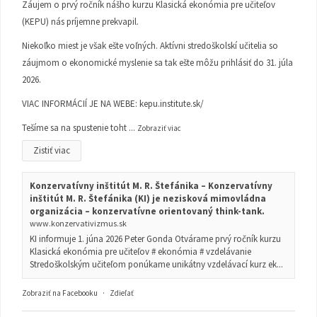
Záujem o prvý ročník nášho kurzu Klasická ekonómia pre učiteľov
(KEPU) nás príjemne prekvapil.
Niekoľko miest je však ešte voľných. Aktívni stredoškolskí učitelia so
záujmom o ekonomické myslenie sa tak ešte môžu prihlásiť do 31. júla
2026.
VIAC INFORMÁCIÍ JE NA WEBE:
kepu.institute.sk/
Tešíme sa na spustenie toht
...
Zobraziť viac
Zistiť viac
Konzervatívny inštitút M. R. Štefánika – Konzervatívny
inštitút M. R. Štefánika (KI) je nezisková mimovládna
organizácia – konzervatívne orientovaný think-tank.
www.konzervativizmus.sk
KI informuje 1. júna 2026 Peter Gonda Otvárame prvý ročník kurzu
Klasická ekonómia pre učiteľov # ekonómia # vzdelávanie
Stredoškolským učiteľom ponúkame unikátny vzdelávací kurz ek...
Zobraziť na Facebooku
·
Zdieľať