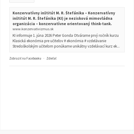
Konzervatívny inštitút M. R. Štefánika – Konzervatívny
inštitút M. R. Štefánika (KI) je nezisková mimovládna
organizácia – konzervatívne orientovaný think-tank.
www.konzervativizmus.sk
KI informuje 1. júna 2026 Peter Gonda Otvárame prvý ročník kurzu
Klasická ekonómia pre učiteľov # ekonómia # vzdelávanie
Stredoškolským učiteľom ponúkame unikátny vzdelávací kurz ek...
Zobraziť na Facebooku
·
Zdieľať