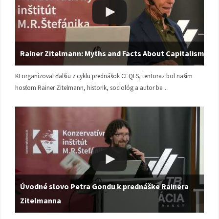
Rainer Zitelmann: Myths and Facts About Capitalism
KI organizoval ďalšiu z cyklu prednášok CEQLS, tentoraz bol naším
hosťom Rainer Zitelmann, historik, sociológ a autor be…
Úvodné slovo Petra Gondu k prednáške Rainera
Zitelmanna