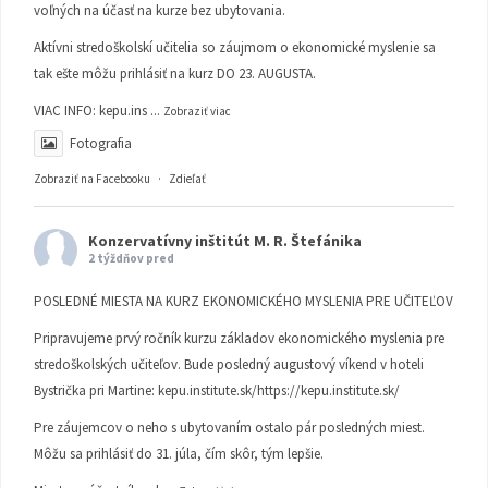
voľných na účasť na kurze bez ubytovania.
Aktívni stredoškolskí učitelia so záujmom o ekonomické myslenie sa
tak ešte môžu prihlásiť na kurz DO 23. AUGUSTA.
VIAC INFO:
kepu.ins
...
Zobraziť viac
Fotografia
Zobraziť na Facebooku
·
Zdieľať
Konzervatívny inštitút M. R. Štefánika
2 týždňov pred
POSLEDNÉ MIESTA NA KURZ EKONOMICKÉHO MYSLENIA PRE UČITEĽOV
Pripravujeme prvý ročník kurzu základov ekonomického myslenia pre
stredoškolských učiteľov. Bude posledný augustový víkend v hoteli
Bystrička pri Martine:
kepu.institute.sk/https://kepu.institute.sk/
Pre záujemcov o neho s ubytovaním ostalo pár posledných miest.
Môžu sa prihlásiť do 31. júla, čím skôr, tým lepšie.