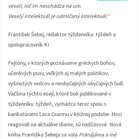
veselí, nič im neschádza na um.
Veselý intelektuál je odmlčaný intelektuál.“
František Šebej, redaktor týždenníka .týždeň a
spolupracovník KI
Fejtóny, v ktorých poznávame gréckych bohov,
učenlivých psov, veľkých aj malých politikov,
vyšinutých vedcov a neobyčajných obyčajných ľudí.
Väčšina týchto esejí, ktoré boli publikované v
týždenníku .týždeň, vychádza teraz spolu s
karikatúrami Laca Csurmu v knižnej podobe. Hoci
reagovali na aktuálne dianie, sú nadčasové. Nová
kniha Františka Šebeja sa volá
Pránájáma a iné