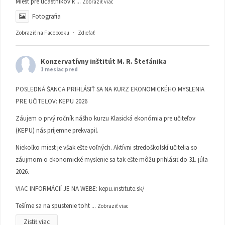
Miest pre účastníkov k
...
Zobraziť viac
Fotografia
Zobraziť na Facebooku
·
Zdieľať
Konzervatívny inštitút M. R. Štefánika
1 mesiac pred
POSLEDNÁ ŠANCA PRIHLÁSIŤ SA NA KURZ EKONOMICKÉHO MYSLENIA
PRE UČITEĽOV: KEPU 2026
Záujem o prvý ročník nášho kurzu Klasická ekonómia pre učiteľov
(KEPU) nás príjemne prekvapil.
Niekoľko miest je však ešte voľných. Aktívni stredoškolskí učitelia so
záujmom o ekonomické myslenie sa tak ešte môžu prihlásiť do 31. júla
2026.
VIAC INFORMÁCIÍ JE NA WEBE:
kepu.institute.sk/
Tešíme sa na spustenie toht
...
Zobraziť viac
Zistiť viac