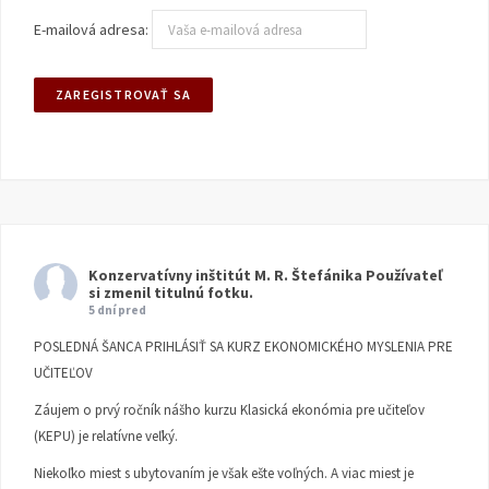
E-mailová adresa:
Konzervatívny inštitút M. R. Štefánika
Používateľ
si zmenil titulnú fotku.
5 dní pred
POSLEDNÁ ŠANCA PRIHLÁSIŤ SA KURZ EKONOMICKÉHO MYSLENIA PRE
UČITEĽOV
Záujem o prvý ročník nášho kurzu Klasická ekonómia pre učiteľov
(KEPU) je relatívne veľký.
Niekoľko miest s ubytovaním je však ešte voľných. A viac miest je