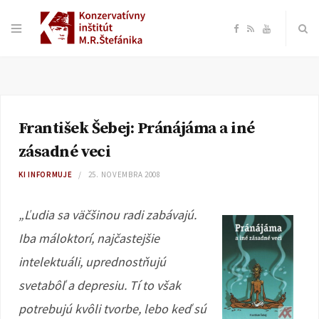
F
R
Y
a
S
o
c
S
u
František Šebej: Pránájáma a iné
e
T
zásadné veci
b
u
KI INFORMUJE
25. NOVEMBRA 2008
o
b
„Ľudia sa väčšinou radi zabávajú.
Iba máloktorí, najčastejšie
o
e
intelektuáli, uprednostňujú
k
svetabôľ a depresiu. Tí to však
potrebujú kvôli tvorbe, lebo keď sú