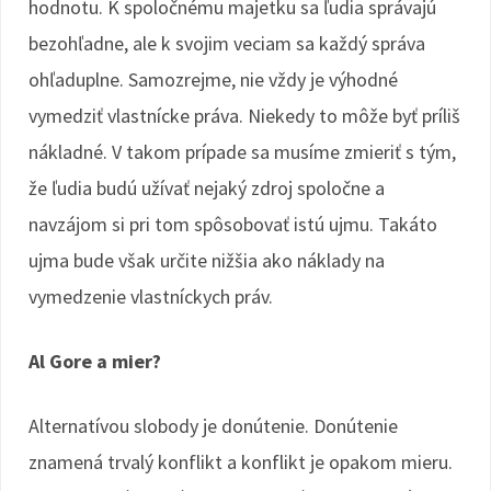
hodnotu. K spoločnému majetku sa ľudia správajú
bezohľadne, ale k svojim veciam sa každý správa
ohľaduplne. Samozrejme, nie vždy je výhodné
vymedziť vlastnícke práva. Niekedy to môže byť príliš
nákladné. V takom prípade sa musíme zmieriť s tým,
že ľudia budú užívať nejaký zdroj spoločne a
navzájom si pri tom spôsobovať istú ujmu. Takáto
ujma bude však určite nižšia ako náklady na
vymedzenie vlastníckych práv.
Al Gore a mier?
Alternatívou slobody je donútenie. Donútenie
znamená trvalý konflikt a konflikt je opakom mieru.