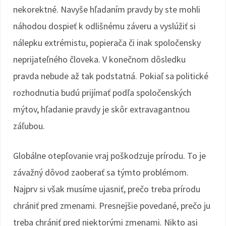
nekorektné. Navyše hľadaním pravdy by ste mohli
náhodou dospieť k odlišnému záveru a vyslúžiť si
nálepku extrémistu, popierača či inak spoločensky
neprijateľného človeka. V konečnom dôsledku
pravda nebude až tak podstatná. Pokiaľ sa politické
rozhodnutia budú prijímať podľa spoločenských
mýtov, hľadanie pravdy je skôr extravagantnou
záľubou.
Globálne otepľovanie vraj poškodzuje prírodu. To je
závažný dôvod zaoberať sa týmto problémom.
Najprv si však musíme ujasniť, prečo treba prírodu
chrániť pred zmenami. Presnejšie povedané, prečo ju
treba chrániť pred niektorými zmenami. Nikto asi