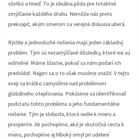
všetko a hneď. To je ideálna pôda pre totalitné
zmýšľanie každého druhu. Nemôže nás preto
prekvapiť, akým smerom sa verejná diskusia uberá.
Rýchle a jednoduché riešenia majú jeden základný
problém. Tým sú nezamýšľané dôsledky, ktoré nie sú
viditeľné. Máme šťastie, pokiaľ sa nám podarí ich
predvídať. Najprv sa o to však musíme snažiť. V tejto
eseji sa krátko zamyslíme nad problémom
globálneho otepľovania. Pokúsime sa identifikovať
podstatu tohto problému a jeho fundamentálne
riešenie. Tým je sloboda, ktorá vedie k mieru a
prosperite. Ak pochopíme, aká je skutočná cesta k
mieru, pochopíme aj hlboký omyl pri udelení