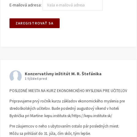
E-mailová adresa:
Konzervatívny inštitút M. R. Štefánika
1 týždeň pred
POSLEDNÉ MIESTA NA KURZ EKONOMICKÉHO MYSLENIA PRE UČITEĽOV
Pripravujeme prvý ročník kurzu základov ekonomického myslenia pre
stredoškolských učiteľov. Bude posledný augustový víkend v hoteli
Bystrička pri Martine:
kepu.institute.sk/https://kepu.institute.sk/
Pre záujemcov o neho s ubytovaním ostalo pár posledných miest.
Môžu sa prihlásiť do 31. júla, čím skôr, tým lepšie.