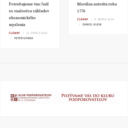
Potrebujeme viac ľudí
Morálna autorita roku
so znalosťou základov
1776
ekonomického
ČLÁNKY
9. MARCA 2026
myslenia
DANIEL KLEIN
ČLÁNKY
16. APRÍLA 2026
PETER GONDA