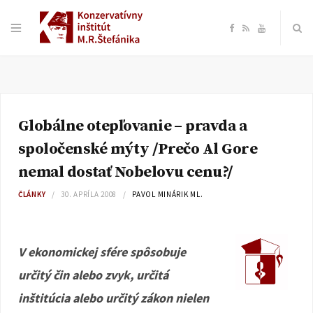
F
R
Y
a
S
o
c
S
u
Globálne otepľovanie – pravda a
e
T
spoločenské mýty /Prečo Al Gore
b
u
nemal dostať Nobelovu cenu?/
ČLÁNKY
30. APRÍLA 2008
PAVOL MINÁRIK ML.
o
b
o
e
V ekonomickej sfére spôsobuje
k
určitý čin alebo zvyk, určitá
inštitúcia alebo určitý zákon nielen