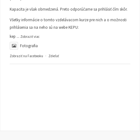
Kapacita je však obmedzená. Preto odporúčame sa prihlásiť čím skôr.
Všetky informácie o tomto vzdelávacom kurze pre nich a o možnosti
prihlásenia sa na neho sú na webe KEPU:
kep
...
Zobraziť viac
Fotografia
Zobraziť na Facebooku
·
Zdieľať