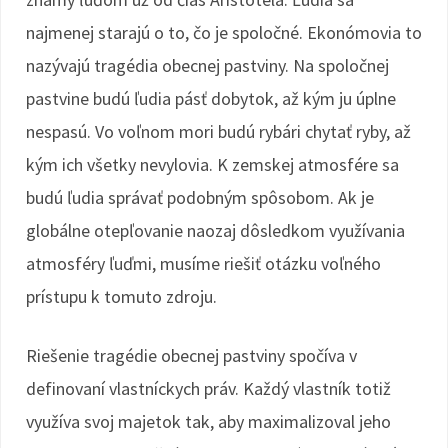
najmenej starajú o to, čo je spoločné. Ekonómovia to
nazývajú tragédia obecnej pastviny. Na spoločnej
pastvine budú ľudia pásť dobytok, až kým ju úplne
nespasú. Vo voľnom mori budú rybári chytať ryby, až
kým ich všetky nevylovia. K zemskej atmosfére sa
budú ľudia správať podobným spôsobom. Ak je
globálne otepľovanie naozaj dôsledkom využívania
atmosféry ľuďmi, musíme riešiť otázku voľného
prístupu k tomuto zdroju.
Riešenie tragédie obecnej pastviny spočíva v
definovaní vlastníckych práv. Každý vlastník totiž
využíva svoj majetok tak, aby maximalizoval jeho