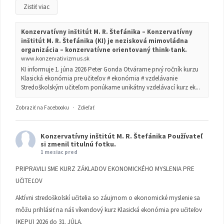
Zistiť viac
Konzervatívny inštitút M. R. Štefánika – Konzervatívny
inštitút M. R. Štefánika (KI) je nezisková mimovládna
organizácia – konzervatívne orientovaný think-tank.
www.konzervativizmus.sk
KI informuje 1. júna 2026 Peter Gonda Otvárame prvý ročník kurzu
Klasická ekonómia pre učiteľov # ekonómia # vzdelávanie
Stredoškolským učiteľom ponúkame unikátny vzdelávací kurz ek...
Zobraziť na Facebooku
·
Zdieľať
Konzervatívny inštitút M. R. Štefánika
Používateľ
si zmenil titulnú fotku.
1 mesiac pred
PRIPRAVILI SME KURZ ZÁKLADOV EKONOMICKÉHO MYSLENIA PRE
UČITEĽOV
Aktívni stredoškolskí učitelia so záujmom o ekonomické myslenie sa
môžu prihlásiť na náš víkendový kurz Klasická ekonómia pre učiteľov
(KEPU) 2026 do 31. JÚLA.