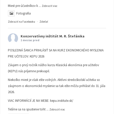
Miest pre účastníkov k
...
Zobraziť viac
Fotografia
Zobraziť na Facebooku
·
Zdieľať
Konzervatívny inštitút M. R. Štefánika
1 mesiac pred
POSLEDNÁ ŠANCA PRIHLÁSIŤ SA NA KURZ EKONOMICKÉHO MYSLENIA
PRE UČITEĽOV: KEPU 2026
Záujem o prvý ročník nášho kurzu Klasická ekonómia pre učiteľov
(KEPU) nás príjemne prekvapil.
Niekoľko miest je však ešte voľných. Aktívni stredoškolskí učitelia so
záujmom o ekonomické myslenie sa tak ešte môžu prihlásiť do 31. júla
2026.
VIAC INFORMÁCIÍ JE NA WEBE:
kepu.institute.sk/
Tešíme sa na spustenie toht
...
Zobraziť viac