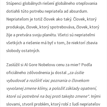
Stúpenci globálnych riešení globálneho otepľovania
dotiahli túto potrebu nepriateľa ad absurdum.
Nepriateľom je totiž človek ako taký. Človek, ktorý
produkuje, človek, ktorý spotrebováva, človek, ktorý
žije a pretvára svoju planétu. Všetci sú nepriateľmi
všetkých a riešenie má byť v tom, že niektorí zbavia
slobody ostatných.
Zaslúžil si Al Gore Nobelovu cenu za mier? Podľa
oficiálneho zdôvodnenia ju dostal
„za úsilie
vybudovať a rozšíriť viac poznania o človekom
vyvolanej zmene klímy, a položiť základy opatrení,
ktoré sú potrebné na boj proti takejto zmene“.
Inými
slovami, stvoril problém, ktorý robí z ľudí nepriateľov