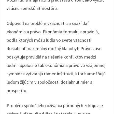
vzácnu zemskú atmosféru.
Odpoveď na problém vzácnosti sa snaží dať
ekonómia a právo. Ekonómia formuluje pravidlá,
podľa ktorých môžu ľudia vo svete vzácnosti
dosiahnuť maximálny možný blahobyt. Právo zase
poskytuje pravidlá na riešenie konfliktov medzi
ľuďmi. Spoločne tak ekonómia a právo vo vzájomnej
symbióze vytvárajú rámec inštitúcií, ktoré umožňujú
ľuďom žijúcim v spoločnosti dosiahnuť mier a
prosperitu.
Problém spoločného užívania prírodných zdrojov je
známy ľuďom už od čias Aristotela. Ľudia sa