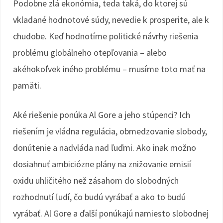
Podobne zlá ekonómia, teda taká, do ktorej sú
vkladané hodnotové súdy, nevedie k prosperite, ale k
chudobe. Keď hodnotíme politické návrhy riešenia
problému globálneho otepľovania – alebo
akéhokoľvek iného problému – musíme toto mať na
pamäti.
Aké riešenie ponúka Al Gore a jeho stúpenci? Ich
riešením je vládna regulácia, obmedzovanie slobody,
donútenie a nadvláda nad ľuďmi. Ako inak možno
dosiahnuť ambiciózne plány na znižovanie emisií
oxidu uhličitého než zásahom do slobodných
rozhodnutí ľudí, čo budú vyrábať a ako to budú
vyrábať. Al Gore a ďalší ponúkajú namiesto slobodnej