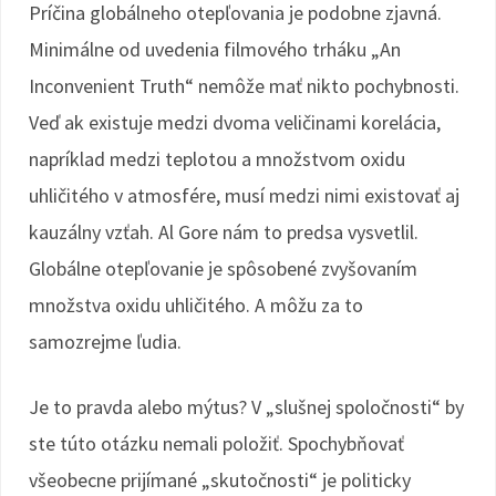
Príčina globálneho otepľovania je podobne zjavná.
Minimálne od uvedenia filmového trháku „An
Inconvenient Truth“ nemôže mať nikto pochybnosti.
Veď ak existuje medzi dvoma veličinami korelácia,
napríklad medzi teplotou a množstvom oxidu
uhličitého v atmosfére, musí medzi nimi existovať aj
kauzálny vzťah. Al Gore nám to predsa vysvetlil.
Globálne otepľovanie je spôsobené zvyšovaním
množstva oxidu uhličitého. A môžu za to
samozrejme ľudia.
Je to pravda alebo mýtus? V „slušnej spoločnosti“ by
ste túto otázku nemali položiť. Spochybňovať
všeobecne prijímané „skutočnosti“ je politicky