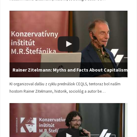
Rainer Zitelmann: Myths and Facts About Capitalism
KI organizoval ďalšiu z cyklu prednášok CEQLS, tentoraz bol naším
hosťom Rainer Zitelmann, historik, sociológ a autor be…