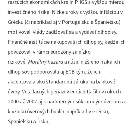
rastúcich ekonomikách krajín PIIGS s vyššou mierou
investičného rizika. Nízke úroky s vyššou infláciou v
Grécku (či napríklad aj v Portugalsku a Španielsku)
motivovali vlády zadlžovať sa a vydávať dlhopisy.
Finančné inštitúcie nakupovali ich dlhopisy, keďže ich
považovali v rámci eurozóny za nízko
rizikové.
Morálny hazard
a ilúziu nižšieho rizika ich
dlhopisov podporovala aj ECB tým, že ich
akceptovala ako štandardnú záruku na bankové
úvery. Veľa lacných peňazí v eurách tlačilo v rokoch
2000 až 2007 aj k nadmerným súkromným úverom a
k vzniku úverových bublín, napríklad v Grécku,
Španielsku a Írsku.