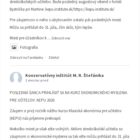
stredoškolských učiteľov. Bude posledný augustový víkend v hoteli
Bystrička pri Martine:
kepu.institute.sk/https://kepu.institute.sk/
Pre záujemcov o neho s ubytovaním ostalo pár posledných miest.
Môžu sa prihlásiť do 31. júla, čím skôr, tým lepšie.
Miest pre účastníkov k
...
Zobraziť viac
Fotografia
Zobraziť na Facebooku
·
Zdieľať
Konzervatívny inštitút M. R. Štefánika
1 mesiac pred
POSLEDNÁ ŠANCA PRIHLÁSIŤ SA NA KURZ EKONOMICKÉHO MYSLENIA
PRE UČITEĽOV: KEPU 2026
Záujem o prvý ročník nášho kurzu Klasická ekonómia pre učiteľov
(KEPU) nás príjemne prekvapil.
Niekoľko miest je však ešte voľných. Aktívni stredoškolskí učitelia so
záujmom o ekonomické myslenie sa tak ešte môžu prihlásiť do 31. júla