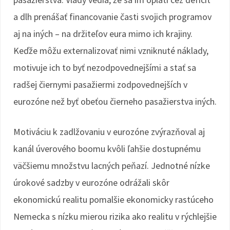
a dlh prenášať financovanie časti svojich programov
aj na iných – na držiteľov eura mimo ich krajiny.
Keďže môžu externalizovať nimi vzniknuté náklady,
motivuje ich to byť nezodpovednejšími a stať sa
radšej čiernymi pasažiermi zodpovednejších v
eurozóne než byť obeťou čierneho pasažierstva iných.
Motiváciu k zadlžovaniu v eurozóne zvýrazňoval aj
kanál úverového boomu kvôli ľahšie dostupnému
väčšiemu množstvu lacných peňazí. Jednotné nízke
úrokové sadzby v eurozóne odrážali skôr
ekonomickú realitu pomalšie ekonomicky rastúceho
Nemecka s nízku mierou rizika ako realitu v rýchlejšie