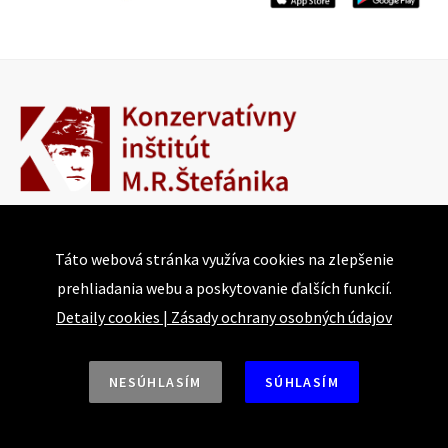
Bajkalská 25
Táto webová stránka využíva cookies na zlepšenie
821 05 Bratislava
prehliadania webu a poskytovanie ďalších funkcií.
Detaily cookies
|
Zásady ochrany osobných údajov
Tel.: +421 918 493 917 | +421 915 874 744
E-mail: conservative@institute.sk
Web: https://www.konzervativizmus.sk
NESÚHLASÍM
SÚHLASÍM
Aktivity a podujatia