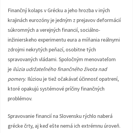
Finančný kolaps v Grécku a jeho hrozba v iných
krajinách eurozóny je jedným z prejavov deformácií
súkromných a verejných financií, sociálno-
inžinierskeho experimentu eura a míňania reálnymi
zdrojmi nekrytých peňazí, osobitne tých
spravovaných vládami. Spoločným menovateľom
je
ilúzia udržateľného finančného života nad
pomery
. Ilúziou je tiež očakávať účinnosť opatrení,
ktoré opakujú systémové príčiny finančných
problémov.
Spravovanie financií na Slovensku rýchlo naberá
grécke črty, aj keď ešte nemá ich extrémnu úroveň.