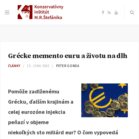
F
R
Y
a
S
o
c
S
u
Grécke memento euru a životu na dlh
e
T
ČLÁNKY
15. JÚNA 2010
PETER GONDA
b
u
o
b
Pomôže zadlženému
Grécku, ďalším krajinám a
o
e
celej eurozóne injekcia
k
peňazí v objeme
niekoľkých sto miliárd eur? O čom vypovedá