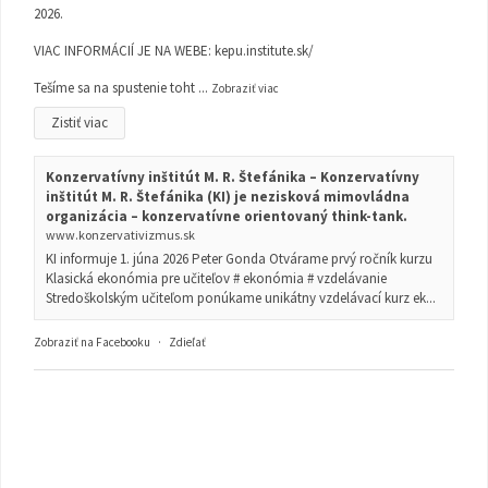
2026.
VIAC INFORMÁCIÍ JE NA WEBE:
kepu.institute.sk/
Tešíme sa na spustenie toht
...
Zobraziť viac
Zistiť viac
Konzervatívny inštitút M. R. Štefánika – Konzervatívny
inštitút M. R. Štefánika (KI) je nezisková mimovládna
organizácia – konzervatívne orientovaný think-tank.
www.konzervativizmus.sk
KI informuje 1. júna 2026 Peter Gonda Otvárame prvý ročník kurzu
Klasická ekonómia pre učiteľov # ekonómia # vzdelávanie
Stredoškolským učiteľom ponúkame unikátny vzdelávací kurz ek...
Zobraziť na Facebooku
·
Zdieľať