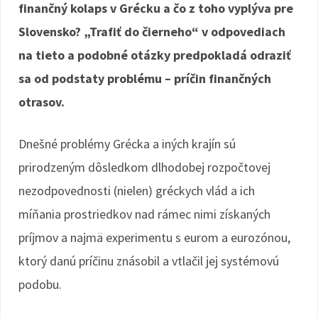
finančný kolaps v Grécku a čo z toho vyplýva pre
Slovensko? „Trafiť do čierneho“ v odpovediach
na tieto a podobné otázky predpokladá odraziť
sa od podstaty problému – príčin finančných
otrasov.
Dnešné problémy Grécka a iných krajín sú
prirodzeným dôsledkom dlhodobej rozpočtovej
nezodpovednosti (nielen) gréckych vlád a ich
míňania prostriedkov nad rámec nimi získaných
príjmov a najmä experimentu s eurom a eurozónou,
ktorý danú príčinu znásobil a vtlačil jej systémovú
podobu.