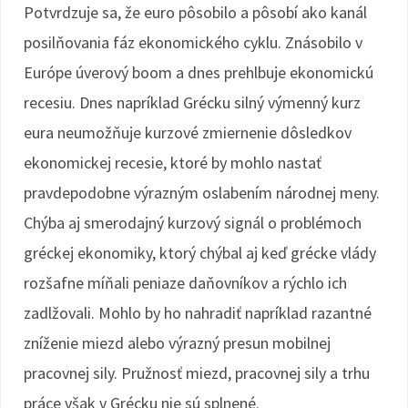
Potvrdzuje sa, že euro pôsobilo a pôsobí ako kanál
posilňovania fáz ekonomického cyklu. Znásobilo v
Európe úverový boom a dnes prehlbuje ekonomickú
recesiu. Dnes napríklad Grécku silný výmenný kurz
eura neumožňuje kurzové zmiernenie dôsledkov
ekonomickej recesie, ktoré by mohlo nastať
pravdepodobne výrazným oslabením národnej meny.
Chýba aj smerodajný kurzový signál o problémoch
gréckej ekonomiky, ktorý chýbal aj keď grécke vlády
rozšafne míňali peniaze daňovníkov a rýchlo ich
zadlžovali. Mohlo by ho nahradiť napríklad razantné
zníženie miezd alebo výrazný presun mobilnej
pracovnej sily. Pružnosť miezd, pracovnej sily a trhu
práce však v Grécku nie sú splnené.