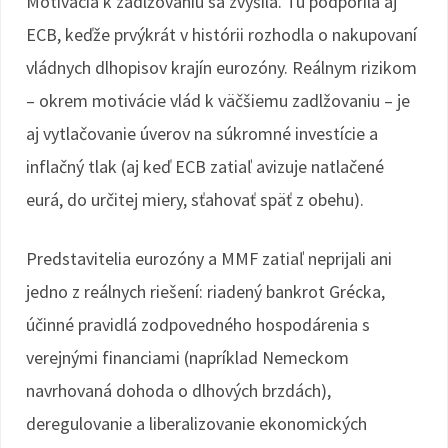
Motivácia k zadlžovaniu sa zvýšila. Tú podporila aj
ECB, keďže prvýkrát v histórii rozhodla o nakupovaní
vládnych dlhopisov krajín eurozóny. Reálnym rizikom
– okrem motivácie vlád k väčšiemu zadlžovaniu – je
aj vytlačovanie úverov na súkromné investície a
inflačný tlak (aj keď ECB zatiaľ avizuje natlačené
eurá, do určitej miery, sťahovať späť z obehu).
Predstavitelia eurozóny a MMF zatiaľ neprijali ani
jedno z reálnych riešení: riadený bankrot Grécka,
účinné pravidlá zodpovedného hospodárenia s
verejnými financiami (napríklad Nemeckom
navrhovaná dohoda o dlhových brzdách),
deregulovanie a liberalizovanie ekonomických