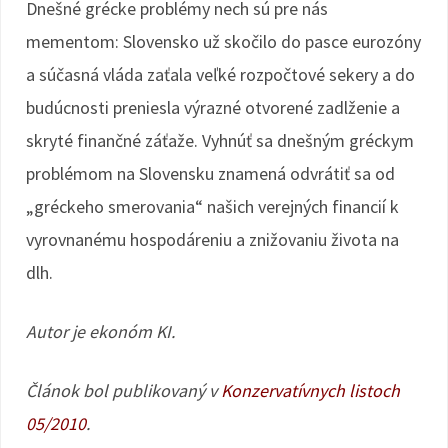
Dnešné grécke problémy nech sú pre nás
mementom: Slovensko už skočilo do pasce eurozóny
a súčasná vláda zaťala veľké rozpočtové sekery a do
budúcnosti preniesla výrazné otvorené zadlženie a
skryté finančné záťaže. Vyhnúť sa dnešným gréckym
problémom na Slovensku znamená odvrátiť sa od
„gréckeho smerovania“ našich verejných financií k
vyrovnanému hospodáreniu a znižovaniu života na
dlh.
Autor je ekonóm KI.
Článok bol publikovaný v
Konzervatívnych listoch
05/2010
.