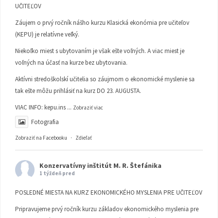
UČITEĽOV
Záujem o prvý ročník nášho kurzu Klasická ekonómia pre učiteľov
(KEPU) je relatívne veľký.
Niekoľko miest s ubytovaním je však ešte voľných. A viac miest je
voľných na účasť na kurze bez ubytovania.
Aktívni stredoškolskí učitelia so záujmom o ekonomické myslenie sa
tak ešte môžu prihlásiť na kurz DO 23. AUGUSTA.
VIAC INFO:
kepu.ins
...
Zobraziť viac
Fotografia
Zobraziť na Facebooku
·
Zdieľať
Konzervatívny inštitút M. R. Štefánika
1 týždeň pred
POSLEDNÉ MIESTA NA KURZ EKONOMICKÉHO MYSLENIA PRE UČITEĽOV
Pripravujeme prvý ročník kurzu základov ekonomického myslenia pre