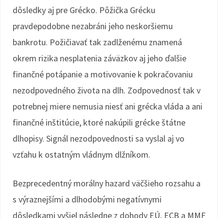
dôsledky aj pre Grécko. Pôžička Grécku
pravdepodobne nezabráni jeho neskoršiemu
bankrotu. Požičiavať tak zadlženému znamená
okrem rizika nesplatenia záväzkov aj jeho ďalšie
finančné potápanie a motivovanie k pokračovaniu
nezodpovedného života na dlh. Zodpovednosť tak v
potrebnej miere nemusia niesť ani grécka vláda a ani
finančné inštitúcie, ktoré nakúpili grécke štátne
dlhopisy. Signál nezodpovednosti sa vyslal aj vo
vzťahu k ostatným vládnym dlžníkom.
Bezprecedentný morálny hazard väčšieho rozsahu a
s výraznejšími a dlhodobými negatívnymi
dôsledkami vyšiel následne z dohody EÚ, ECB a MMF