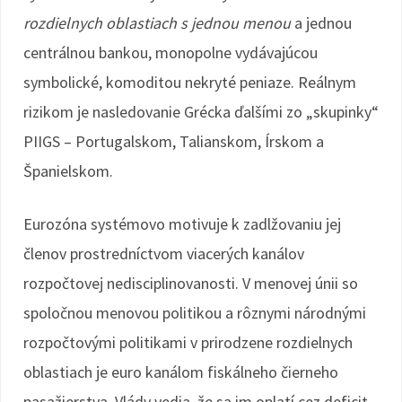
rozdielnych oblastiach s jednou menou
a jednou
centrálnou bankou, monopolne vydávajúcou
symbolické, komoditou nekryté peniaze. Reálnym
rizikom je nasledovanie Grécka ďalšími zo „skupinky“
PIIGS – Portugalskom, Talianskom, Írskom a
Španielskom.
Eurozóna systémovo motivuje k zadlžovaniu jej
členov prostredníctvom viacerých kanálov
rozpočtovej nedisciplinovanosti. V menovej únii so
spoločnou menovou politikou a rôznymi národnými
rozpočtovými politikami v prirodzene rozdielnych
oblastiach je euro kanálom fiskálneho čierneho
pasažierstva. Vlády vedia, že sa im oplatí cez deficit