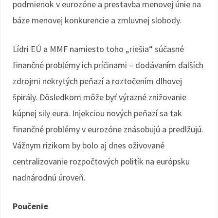
podmienok v eurozóne a prestavba menovej únie na
báze menovej konkurencie a zmluvnej slobody.
Lídri EÚ a MMF namiesto toho „riešia“ súčasné
finančné problémy ich príčinami – dodávaním ďalších
zdrojmi nekrytých peňazí a roztočením dlhovej
špirály. Dôsledkom môže byť výrazné znižovanie
kúpnej sily eura. Injekciou nových peňazí sa tak
finančné problémy v eurozóne znásobujú a predlžujú.
Vážnym rizikom by bolo aj dnes oživované
centralizovanie rozpočtových politík na európsku
nadnárodnú úroveň.
Poučenie