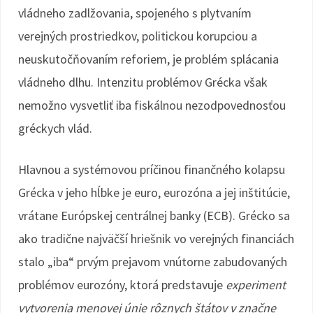
vládneho zadlžovania, spojeného s plytvaním
verejných prostriedkov, politickou korupciou a
neuskutočňovaním reforiem, je problém splácania
vládneho dlhu. Intenzitu problémov Grécka však
nemožno vysvetliť iba fiskálnou nezodpovednosťou
gréckych vlád.
Hlavnou a systémovou príčinou finančného kolapsu
Grécka v jeho hĺbke je euro, eurozóna a jej inštitúcie,
vrátane Európskej centrálnej banky (ECB). Grécko sa
ako tradične najväčší hriešnik vo verejných financiách
stalo „iba“ prvým prejavom vnútorne zabudovaných
problémov eurozóny, ktorá predstavuje
experiment
vytvorenia menovej únie rôznych štátov v značne