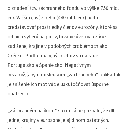
o zriadení tzv. záchranného fondu vo výške 750 mld.
eur. Väčšiu časť z neho (440 mld. eur) budú
predstavovať prostriedky členov eurozóny, ktoré sa
od nich vyberú na poskytovanie úverov a záruk
zadlženej krajine v podobných problémoch ako
Grécko. Podľa finančných trhov sú na rade
Portugalsko a Španielsko. Negatívnym
nezamýšľaným dôsledkom „záchranného“ balíka tak
je zníženie ich motivácie uskutočňovať úsporne
opatrenia.
„Záchranným balíkom“ sa oficiálne priznalo, že dlh
jednej krajiny v eurozóne je aj dlhom ostatných.