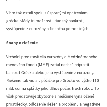
V hre tak ostali spolu s úspornými opatreniami
gréckej vlády tri možnosti: riadený bankrot,
vystúpenie z eurozóny a finančná pomoc iných.
Snahy o riešenie
Vrcholní predstavitelia eurozóny a Medzinárodného
menového fondu (MMF) zatiaľ nechcú pripustiť
bankrot Grécka alebo jeho vystúpenie z eurozóny.
Riešenie tak vidia v pôžičke pre Grécko vo výške 110
mld. eur na splátky jeho dlhov počas troch rokov. To
však predstavuje zbytočne a neúčinne vynaložené
prostriedky, odloženie riešenia problému a negatívne