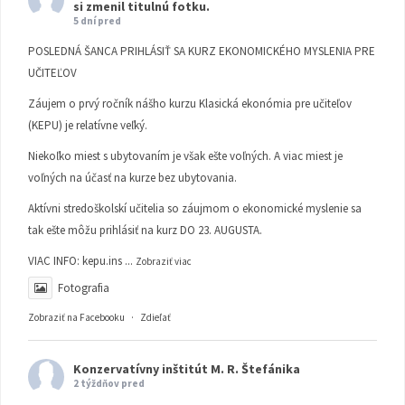
si zmenil titulnú fotku.
5 dní pred
POSLEDNÁ ŠANCA PRIHLÁSIŤ SA KURZ EKONOMICKÉHO MYSLENIA PRE
UČITEĽOV
Záujem o prvý ročník nášho kurzu Klasická ekonómia pre učiteľov
(KEPU) je relatívne veľký.
Niekoľko miest s ubytovaním je však ešte voľných. A viac miest je
voľných na účasť na kurze bez ubytovania.
Aktívni stredoškolskí učitelia so záujmom o ekonomické myslenie sa
tak ešte môžu prihlásiť na kurz DO 23. AUGUSTA.
VIAC INFO:
kepu.ins
...
Zobraziť viac
Fotografia
Zobraziť na Facebooku
·
Zdieľať
Konzervatívny inštitút M. R. Štefánika
2 týždňov pred