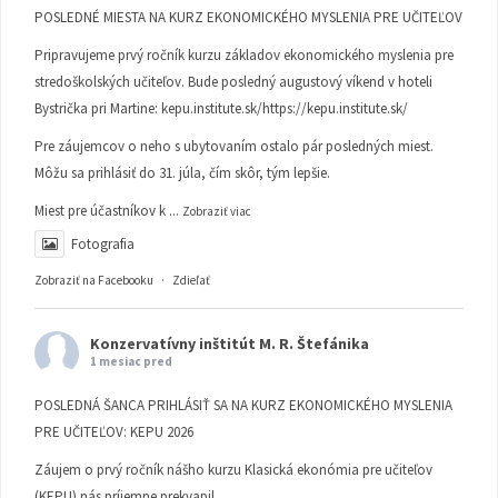
POSLEDNÉ MIESTA NA KURZ EKONOMICKÉHO MYSLENIA PRE UČITEĽOV
Pripravujeme prvý ročník kurzu základov ekonomického myslenia pre
stredoškolských učiteľov. Bude posledný augustový víkend v hoteli
Bystrička pri Martine:
kepu.institute.sk/https://kepu.institute.sk/
Pre záujemcov o neho s ubytovaním ostalo pár posledných miest.
Môžu sa prihlásiť do 31. júla, čím skôr, tým lepšie.
Miest pre účastníkov k
...
Zobraziť viac
Fotografia
Zobraziť na Facebooku
·
Zdieľať
Konzervatívny inštitút M. R. Štefánika
1 mesiac pred
POSLEDNÁ ŠANCA PRIHLÁSIŤ SA NA KURZ EKONOMICKÉHO MYSLENIA
PRE UČITEĽOV: KEPU 2026
Záujem o prvý ročník nášho kurzu Klasická ekonómia pre učiteľov
(KEPU) nás príjemne prekvapil.