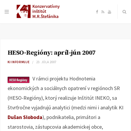
F
R
Y
a
S
o
c
S
u
HESO-Regióny: apríl-jún 2007
e
T
KI INFORMUJE
23. JÚLA 2007
b
u
V rámci projektu Hodnotenia
o
b
ekonomických a sociálnych opatrení v regiónoch SR
(HESO-Regióny), ktorý realizuje Inštitút INEKO, sa
o
e
štvrťročne vyjadrujú analytici (medzi nimi i analytik KI
k
Dušan Sloboda
), podnikatelia, primátori a
starostovia, zástupcovia akademickej obce,