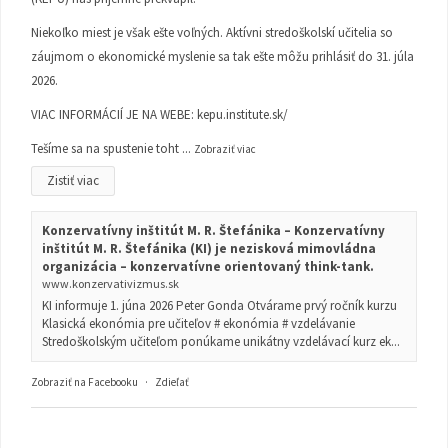
Niekoľko miest je však ešte voľných. Aktívni stredoškolskí učitelia so
záujmom o ekonomické myslenie sa tak ešte môžu prihlásiť do 31. júla
2026.
VIAC INFORMÁCIÍ JE NA WEBE:
kepu.institute.sk/
Tešíme sa na spustenie toht
...
Zobraziť viac
Zistiť viac
Konzervatívny inštitút M. R. Štefánika – Konzervatívny
inštitút M. R. Štefánika (KI) je nezisková mimovládna
organizácia – konzervatívne orientovaný think-tank.
www.konzervativizmus.sk
KI informuje 1. júna 2026 Peter Gonda Otvárame prvý ročník kurzu
Klasická ekonómia pre učiteľov # ekonómia # vzdelávanie
Stredoškolským učiteľom ponúkame unikátny vzdelávací kurz ek...
Zobraziť na Facebooku
·
Zdieľať