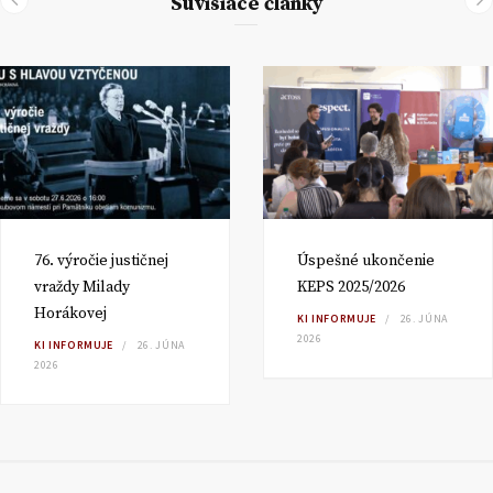
Súvisiace články
76. výročie justičnej
Úspešné ukončenie
vraždy Milady
KEPS 2025/2026
Horákovej
KI INFORMUJE
26. JÚNA
2026
KI INFORMUJE
26. JÚNA
2026