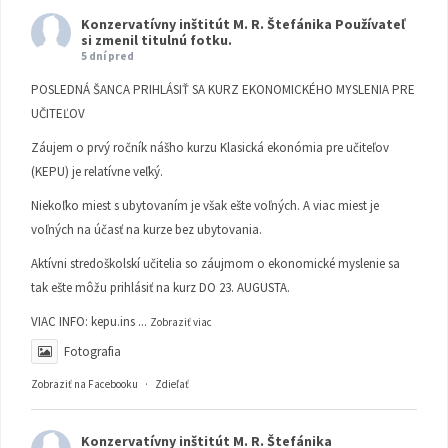
Konzervatívny inštitút M. R. Štefánika
Používateľ
si zmenil titulnú fotku.
5 dní pred
POSLEDNÁ ŠANCA PRIHLÁSIŤ SA KURZ EKONOMICKÉHO MYSLENIA PRE
UČITEĽOV
Záujem o prvý ročník nášho kurzu Klasická ekonómia pre učiteľov
(KEPU) je relatívne veľký.
Niekoľko miest s ubytovaním je však ešte voľných. A viac miest je
voľných na účasť na kurze bez ubytovania.
Aktívni stredoškolskí učitelia so záujmom o ekonomické myslenie sa
tak ešte môžu prihlásiť na kurz DO 23. AUGUSTA.
VIAC INFO:
kepu.ins
...
Zobraziť viac
Fotografia
Zobraziť na Facebooku
·
Zdieľať
Konzervatívny inštitút M. R. Štefánika