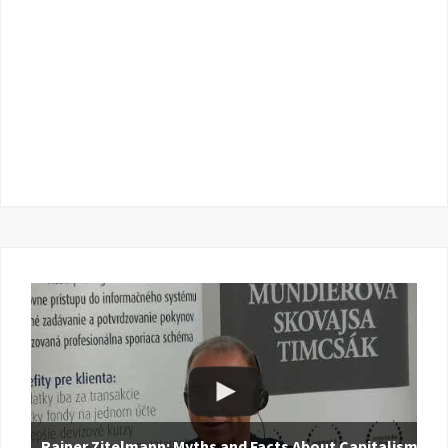
Rainer Zitelmann: Myths and Facts About Capitalism |