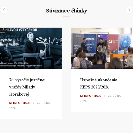
Súvisiace články
76. výročie justičnej
Úspešné ukončenie
vraždy Milady
KEPS 2025/2026
Horákovej
KI INFORMUJE
26. JÚNA
2026
KI INFORMUJE
26. JÚNA
2026