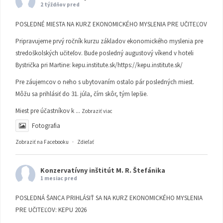
2 týždňov pred
POSLEDNÉ MIESTA NA KURZ EKONOMICKÉHO MYSLENIA PRE UČITEĽOV
Pripravujeme prvý ročník kurzu základov ekonomického myslenia pre
stredoškolských učiteľov. Bude posledný augustový víkend v hoteli
Bystrička pri Martine:
kepu.institute.sk/https://kepu.institute.sk/
Pre záujemcov o neho s ubytovaním ostalo pár posledných miest.
Môžu sa prihlásiť do 31. júla, čím skôr, tým lepšie.
Miest pre účastníkov k
...
Zobraziť viac
Fotografia
Zobraziť na Facebooku
·
Zdieľať
Konzervatívny inštitút M. R. Štefánika
1 mesiac pred
POSLEDNÁ ŠANCA PRIHLÁSIŤ SA NA KURZ EKONOMICKÉHO MYSLENIA
PRE UČITEĽOV: KEPU 2026