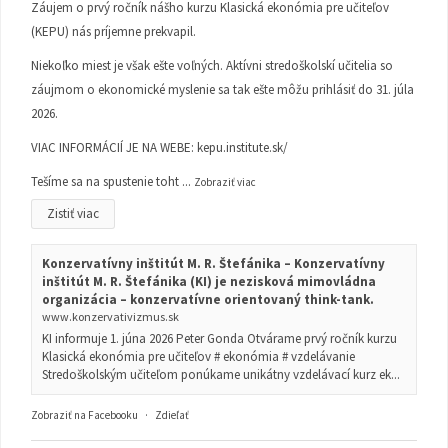
Záujem o prvý ročník nášho kurzu Klasická ekonómia pre učiteľov
(KEPU) nás príjemne prekvapil.
Niekoľko miest je však ešte voľných. Aktívni stredoškolskí učitelia so
záujmom o ekonomické myslenie sa tak ešte môžu prihlásiť do 31. júla
2026.
VIAC INFORMÁCIÍ JE NA WEBE:
kepu.institute.sk/
Tešíme sa na spustenie toht
...
Zobraziť viac
Zistiť viac
Konzervatívny inštitút M. R. Štefánika – Konzervatívny
inštitút M. R. Štefánika (KI) je nezisková mimovládna
organizácia – konzervatívne orientovaný think-tank.
www.konzervativizmus.sk
KI informuje 1. júna 2026 Peter Gonda Otvárame prvý ročník kurzu
Klasická ekonómia pre učiteľov # ekonómia # vzdelávanie
Stredoškolským učiteľom ponúkame unikátny vzdelávací kurz ek...
Zobraziť na Facebooku
·
Zdieľať