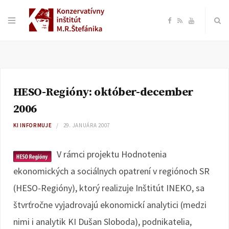
F
R
Y
a
S
o
c
S
u
HESO-Regióny: október-december
e
T
2006
b
u
KI INFORMUJE
29. JANUÁRA 2007
o
b
V rámci projektu Hodnotenia
ekonomických a sociálnych opatrení v regiónoch SR
o
e
(HESO-Regióny), ktorý realizuje Inštitút INEKO, sa
k
štvrťročne vyjadrovajú ekonomickí analytici (medzi
nimi i analytik KI Dušan Sloboda), podnikatelia,