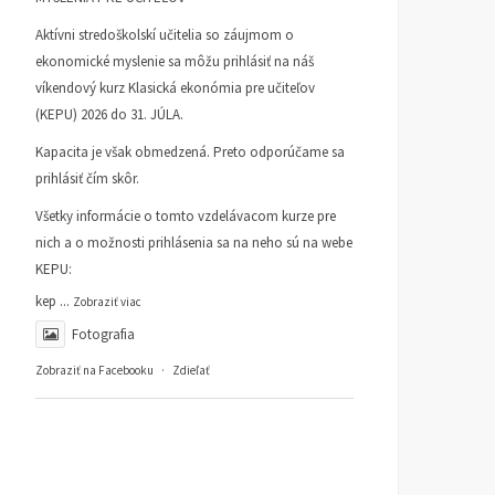
Aktívni stredoškolskí učitelia so záujmom o
ekonomické myslenie sa môžu prihlásiť na náš
víkendový kurz Klasická ekonómia pre učiteľov
(KEPU) 2026 do 31. JÚLA.
Kapacita je však obmedzená. Preto odporúčame sa
prihlásiť čím skôr.
Všetky informácie o tomto vzdelávacom kurze pre
nich a o možnosti prihlásenia sa na neho sú na webe
KEPU:
kep
...
Zobraziť viac
Fotografia
Zobraziť na Facebooku
·
Zdieľať