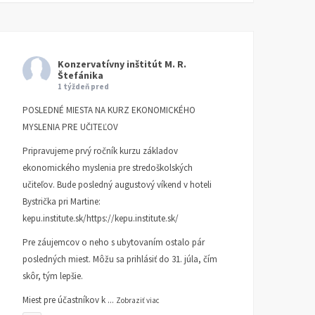
Konzervatívny inštitút M. R.
Štefánika
1 týždeň pred
POSLEDNÉ MIESTA NA KURZ EKONOMICKÉHO
MYSLENIA PRE UČITEĽOV
Pripravujeme prvý ročník kurzu základov
ekonomického myslenia pre stredoškolských
učiteľov. Bude posledný augustový víkend v hoteli
Bystrička pri Martine:
kepu.institute.sk/https://kepu.institute.sk/
Pre záujemcov o neho s ubytovaním ostalo pár
posledných miest. Môžu sa prihlásiť do 31. júla, čím
skôr, tým lepšie.
Miest pre účastníkov k
...
Zobraziť viac