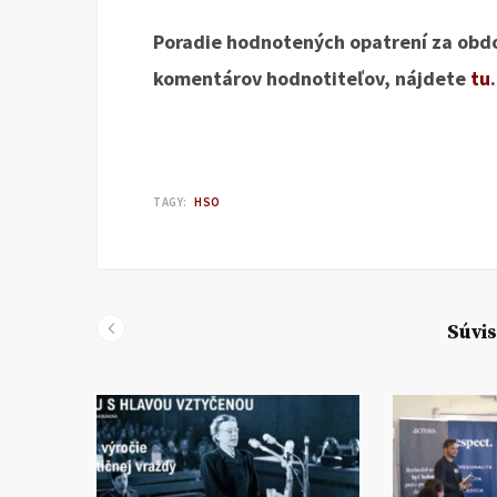
P
oradie hodnotených opatrení za obd
komentárov hodnotiteľov, nájdete
tu
.
TAGY:
HSO
Súvis