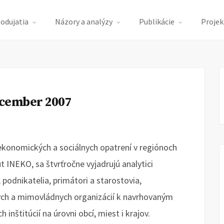
podujatia
Názory a analýzy
Publikácie
Projek
ecember 2007
ekonomických a sociálnych opatrení v regiónoch
t INEKO, sa štvrťročne vyjadrujú analytici
, podnikatelia, primátori a starostovia,
ých a mimovládnych organizácií k navrhovaným
nštitúcií na úrovni obcí, miest i krajov.