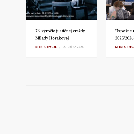
om
76. výročie justičnej vraždy
Úspešné 
Milady Horákovej
2025/2026
RA
KI INFORMUJE
26. JÚNA 2026
KI INFORMU