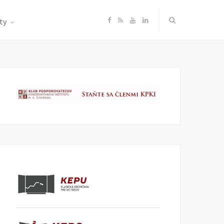
F
R
Y
L
ty
a
S
o
i
c
S
u
n
e
T
k
b
u
e
o
b
d
o
e
I
k
n