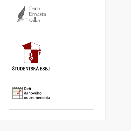
Mlieko & Med
Peter Zajac 80
KI INFORMUJE
11. MÁJA 2026
KI INFORMUJE
3. FEBRUÁRA
2026