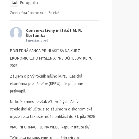
Fotografia
Zobraziť na Facebooku
·
Zdieľať
Konzervatívny inštitút M. R.
Štefánika
1 mesiac pred
POSLEDNÁ ŠANCA PRIHLÁSIŤ SA NA KURZ
EKONOMICKÉHO MYSLENIA PRE UČITEĽOV: KEPU
2026
Záujem o prvý ročník nášho kurzu Klasická
ekonómia pre učiteľov (KEPU) nás príjemne
prekvapil.
Niekoľko miest je však ešte voľných. Aktívni
stredoškolskí učitelia so záujmom o ekonomické
myslenie sa tak ešte môžu prihlásiť do 31. júla 2026.
VIAC INFORMÁCIÍ JE NA WEBE:
kepu.institute.sk/
Tešíme sa na spustenie toht
...
Zobraziť viac