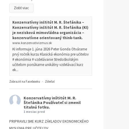
Zistiť viac
Konzervatívny inštitút M. R. Štefánika –
Konzervatívny inštitút M. R. Štefánika (KI)
je nezisková mimovládna organizácia –
konzervatívne orientovaný think-tank.
www.konzervativizmus.sk
KI informuje 1. júna 2026 Peter Gonda Otvárame
prvý ročník kurzu Klasická ekonómia pre učiteľov
# ekonómia # vzdelávanie Stredoškolským
učiteľom ponúkame unikátny vzdelávací kurz
ek...
Zobraziť na Facebooku
·
Zdieľať
Konzervatívny inštitút M. R.
Štefánika
Používateľ si zmenil
titulnú fotku.
1 mesiac pred
PRIPRAVILI SME KURZ ZÁKLADOV EKONOMICKÉHO
MYSLENIA PRE UČITEĽOV