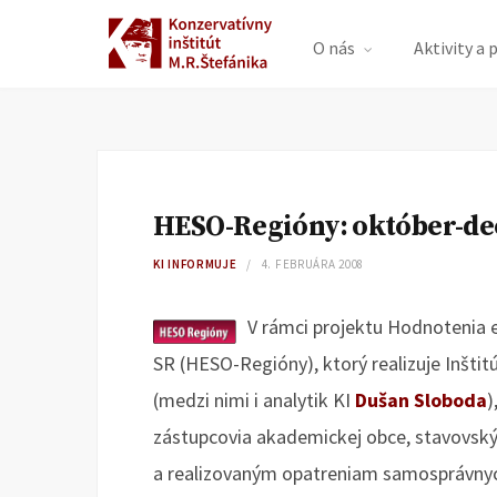
O nás
Aktivity a 
HESO-Regióny: október-d
KI INFORMUJE
4. FEBRUÁRA 2008
V rámci projektu Hodnotenia 
SR (HESO-Regióny), ktorý realizuje Inštitú
(medzi nimi i analytik KI
Dušan Sloboda
)
zástupcovia akademickej obce, stavovsk
a realizovaným opatreniam samosprávnych i