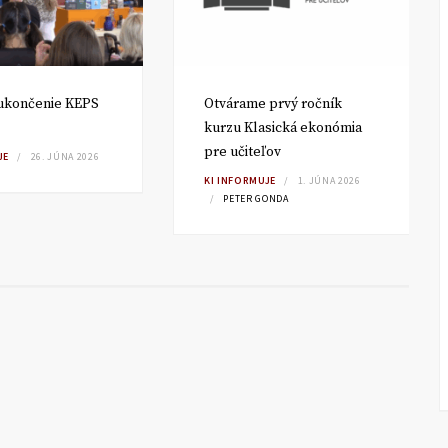
ukončenie KEPS
Otvárame prvý ročník
kurzu Klasická ekonómia
pre učiteľov
JE
26. JÚNA 2026
KI INFORMUJE
1. JÚNA 2026
PETER GONDA