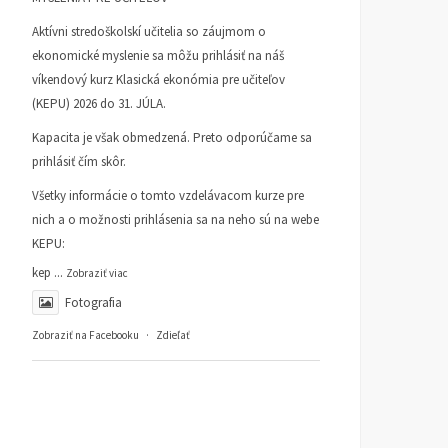
Aktívni stredoškolskí učitelia so záujmom o
ekonomické myslenie sa môžu prihlásiť na náš
víkendový kurz Klasická ekonómia pre učiteľov
(KEPU) 2026 do 31. JÚLA.
Kapacita je však obmedzená. Preto odporúčame sa
prihlásiť čím skôr.
Všetky informácie o tomto vzdelávacom kurze pre
nich a o možnosti prihlásenia sa na neho sú na webe
KEPU:
kep
...
Zobraziť viac
Fotografia
Zobraziť na Facebooku
·
Zdieľať