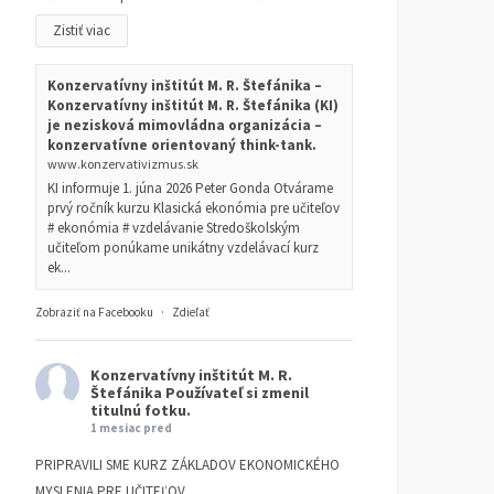
Zistiť viac
Konzervatívny inštitút M. R. Štefánika –
Konzervatívny inštitút M. R. Štefánika (KI)
je nezisková mimovládna organizácia –
konzervatívne orientovaný think-tank.
www.konzervativizmus.sk
KI informuje 1. júna 2026 Peter Gonda Otvárame
prvý ročník kurzu Klasická ekonómia pre učiteľov
# ekonómia # vzdelávanie Stredoškolským
učiteľom ponúkame unikátny vzdelávací kurz
ek...
Zobraziť na Facebooku
·
Zdieľať
Konzervatívny inštitút M. R.
Štefánika
Používateľ si zmenil
titulnú fotku.
1 mesiac pred
PRIPRAVILI SME KURZ ZÁKLADOV EKONOMICKÉHO
MYSLENIA PRE UČITEĽOV