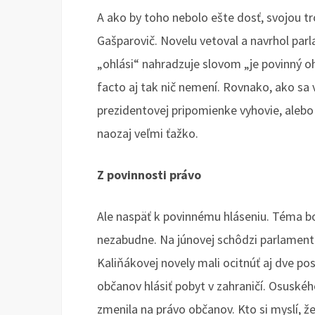
A ako by toho nebolo ešte dosť, svojou tr
Gašparovič. Novelu vetoval a navrhol parl
„ohlási“ nahradzuje slovom „je povinný oh
facto aj tak nič nemení. Rovnako, ako sa 
prezidentovej pripomienke vyhovie, alebo
naozaj veľmi ťažko.
Z povinnosti právo
Ale naspäť k povinnému hláseniu. Téma bo
nezabudne. Na júnovej schôdzi parlamen
Kaliňákovej novely mali ocitnúť aj dve po
občanov hlásiť pobyt v zahraničí. Osuskéh
zmenila na právo občanov. Kto si myslí, 