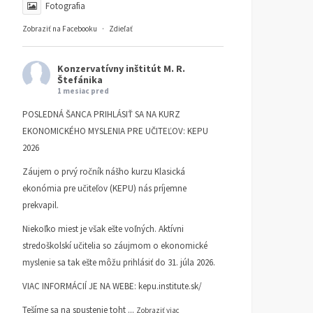
Fotografia
Zobraziť na Facebooku
·
Zdieľať
Konzervatívny inštitút M. R.
Štefánika
1 mesiac pred
POSLEDNÁ ŠANCA PRIHLÁSIŤ SA NA KURZ
EKONOMICKÉHO MYSLENIA PRE UČITEĽOV: KEPU
2026
Záujem o prvý ročník nášho kurzu Klasická
ekonómia pre učiteľov (KEPU) nás príjemne
prekvapil.
Niekoľko miest je však ešte voľných. Aktívni
stredoškolskí učitelia so záujmom o ekonomické
myslenie sa tak ešte môžu prihlásiť do 31. júla 2026.
VIAC INFORMÁCIÍ JE NA WEBE:
kepu.institute.sk/
Tešíme sa na spustenie toht
...
Zobraziť viac