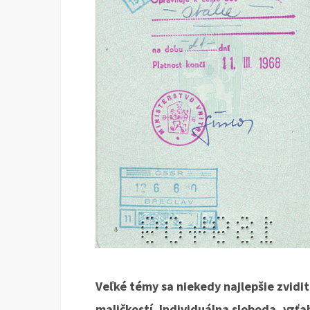
Veľké témy sa niekedy najlepšie zvidi
maličkostí. Individuálna sloboda, vzťa