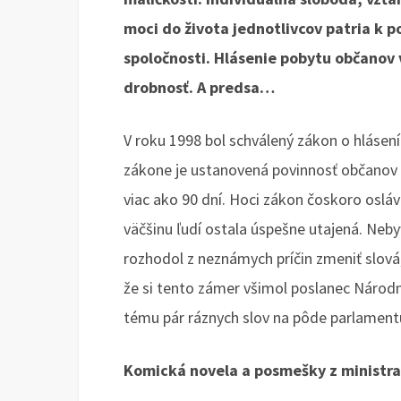
moci do života jednotlivcov patria k
spoločnosti. Hlásenie pobytu občanov 
drobnosť. A predsa…
V roku 1998 bol schválený zákon o hlásení
zákone je ustanovená povinnosť občanov h
viac ako 90 dní. Hoci zákon čoskoro oslávi
väčšinu ľudí ostala úspešne utajená. Neby
rozhodol z neznámych príčin zmeniť slová
že si tento zámer všimol poslanec Národn
tému pár ráznych slov na pôde parlament
Komická novela a posmešky z ministra