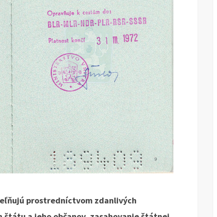
teľňujú prostredníctvom zdanlivých
h štátu a jeho občanov, zasahovanie štátnej