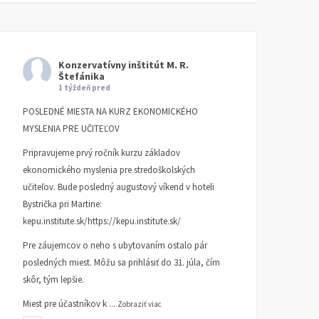
Konzervatívny inštitút M. R.
Štefánika
1 týždeň pred
POSLEDNÉ MIESTA NA KURZ EKONOMICKÉHO
MYSLENIA PRE UČITEĽOV
Pripravujeme prvý ročník kurzu základov
ekonomického myslenia pre stredoškolských
učiteľov. Bude posledný augustový víkend v hoteli
Bystrička pri Martine:
kepu.institute.sk/https://kepu.institute.sk/
Pre záujemcov o neho s ubytovaním ostalo pár
posledných miest. Môžu sa prihlásiť do 31. júla, čím
skôr, tým lepšie.
Miest pre účastníkov k
...
Zobraziť viac