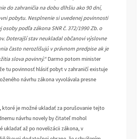
nie do zahraničia na dobu dlhšiu ako 90 dní,
ovni pobytu. Nesplnenie si uvedenej povinnosti
j osoby podľa zákona SNR č. 372/1990 Zb. o
v. Doterajší stav neukladal občanovi výslovne
nia často nerozlišujú v právnom predpise ak je
itia slova povinný.“
Darmo potom minister
e tu povinnosť hlásiť pobyt v zahraničí existuje
oženého návrhu zákona vyvolávala presne
, ktoré je možné ukladať za porušovanie tejto
dnemu návrhu novely by čitateľ mohol
ukladať až po novelizácii zákona, v
liňákovej dodatočnej obrane, že schválením