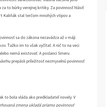
a to búrky verejnej kritiky. Za povinnosť hlásiť
ert Kaliňák stal terčom mnohých vtipov a
 povinnosť sa do zákona nezavádza až v máji
ov. Ťažko im to však vyčítať. A nič to na veci
 alebo nemá existovať. A poslanci Smeru
rhu prepásli príležitosť nezmyselnú povinnosť
tak to bola vláda ako predkladateľ novely. V
rhovaná zmena ukladá priamo povinnosť