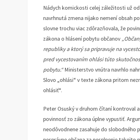
Nádych komickosti celej záležitosti už o
navrhnutá zmena nijako nemení obsah povi
slovne trochu viac zdôrazňovala, že povin
zákona o hlásení pobytu občanov
„Občan,
republiky a ktorý sa pripravuje na vycest
pred vycestovaním ohlási túto skutočnos
pobytu.“
Ministerstvo vnútra navrhlo nahra
Slovo „ohlási“ v texte zákona pritom nez
ohlásiť“.
Peter Osuský v druhom čítaní kontroval 
povinnosť zo zákona úplne vypustiť. Arg
neodôvodnene zasahuje do slobodného po
nesprávne občana za nesplnenie takejto p