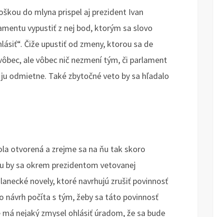
oškou do mlyna prispel aj prezident Ivan
amentu vypustiť z nej bod, ktorým sa slovo
lásiť“. Čiže upustiť od zmeny, ktorou sa de
vôbec, ale vôbec nič nezmení tým, či parlament
 ju odmietne. Také zbytočné veto by sa hľadalo
la otvorená a zrejme sa na ňu tak skoro
tu by sa okrem prezidentom vetovanej
slanecké novely, ktoré navrhujú zrušiť povinnosť
o návrh počíta s tým, žeby sa táto povinnosť
že má nejaký zmysel ohlásiť úradom, že sa bude