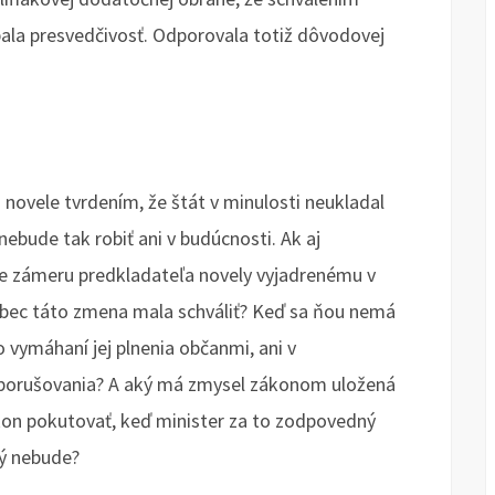
ala presvedčivosť. Odporovala totiž dôvodovej
 novele tvrdením, že štát v minulosti neukladal
nebude tak robiť ani v budúcnosti. Ak aj
e zámeru predkladateľa novely vyjadrenému v
ôbec táto zmena mala schváliť? Keď sa ňou nemá
vo vymáhaní jej plnenia občanmi, ani v
o porušovania? A aký má zmysel zákonom uložená
kon pokutovať, keď minister za to zodpovedný
ný nebude?