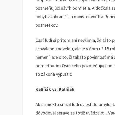
pozmeňujúci návrh odmietla. A dočkala sa z
pobyt v zahraničí sa minister vnútra Rob
posmeškov.
Časť ľudí si pritom ani nevšimla, že táto
schválenou novelou, ale je v ňom už 15 rok
nemení. Ide o to, či takáto povinnosť má
odmietnutím Osuského pozmeňujúceho náv
zo zákona vypustiť.
Kaliňák vs. Kaliňák
Ak sa niekto snažil ľudí uviesť do omylu, 
dôvodovej správe sa totiž uvádzalo:
„Nav