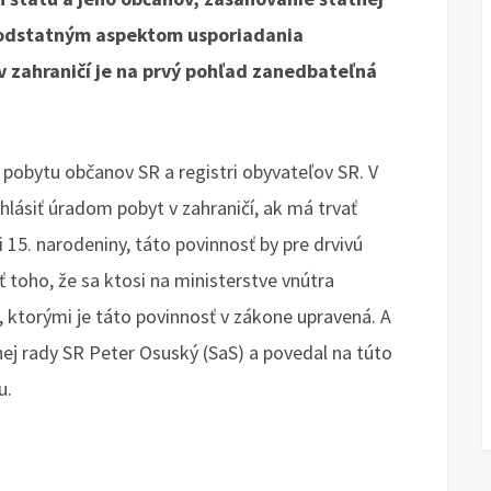
 podstatným aspektom usporiadania
v zahraničí je na prvý pohľad zanedbateľná
 pobytu občanov SR a registri obyvateľov SR. V
lásiť úradom pobyt v zahraničí, ak má trvať
 15. narodeniny, táto povinnosť by pre drvivú
ť toho, že sa ktosi na ministerstve vnútra
, ktorými je táto povinnosť v zákone upravená. A
ej rady SR Peter Osuský (SaS) a povedal na túto
u.