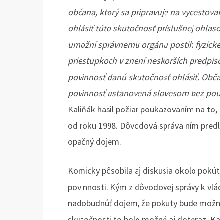
občana, ktorý sa pripravuje na vycestova
ohlásiť túto skutočnosť príslušnej ohlas
umožní správnemu orgánu postih fyzicke
priestupkoch v znení neskorších predpiso
povinnosť danú skutočnosť ohlásiť. Obča
povinnosť ustanovená slovesom bez použ
Kaliňák hasil požiar poukazovaním na to, ž
od roku 1998. Dôvodová správa ním predl
opačný dojem.
Komicky pôsobila aj diskusia okolo pokút
povinnosti. Kým z dôvodovej správy k vlá
nadobudnúť dojem, že pokuty bude možné 
skutočnosti to bolo možné aj doteraz. Ka