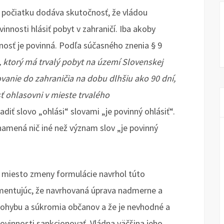
d počiatku dodáva skutočnosť, že vládou
nnosti hlásiť pobyt v zahraničí. Iba akoby
nosť je povinná. Podľa súčasného znenia § 9
 ktorý má trvalý pobyt na území Slovenskej
ovanie do zahraničia na dobu dlhšiu ako 90 dní,
ť ohlasovni v mieste trvalého
diť slovo „ohlási“ slovami „je povinný ohlásiť“.
namená nič iné než význam slov „je povinný
a miesto zmeny formulácie navrhol túto
umentujúc, že navrhovaná úprava nadmerne a
hybu a súkromia občanov a že je nevhodné a
ovinnosti sankcionovať. Vládna väčšina jeho