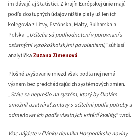
im dávajú aj štatistici. Z krajín Európskej únie majú
podľa dostupných údajov nižšie platy už len ich
kolegovia z Litvy, Estónska, Malty, Bulharska a
Poľska.
„Učitelia sú podhodnotení v porovnaní s
ostatnými vysokoškolskými povolaniami,“
súhlasí
analytička
Zuzana Zimenová
.
Plošné zvyšovanie miezd však podľa nej nemá
význam bez predchádzajúcich systémových zmien.
„Stále sa neprešlo na systém, ktorý by školám
umožnil uzatvárať zmluvy s učiteľmi podľa potreby a
odmeňovať ich podľa vlastných kritérií kvality,“
tvrdí.
Viac nájdete v článku denníka Hospodárske noviny