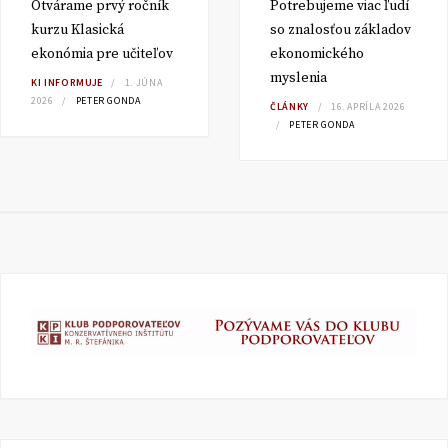
Otvárame prvý ročník
Potrebujeme viac ľudí
kurzu Klasická
so znalosťou základov
ekonómia pre učiteľov
ekonomického
myslenia
KI INFORMUJE
1. JÚNA
2026
PETER GONDA
ČLÁNKY
16. APRÍLA 2026
PETER GONDA