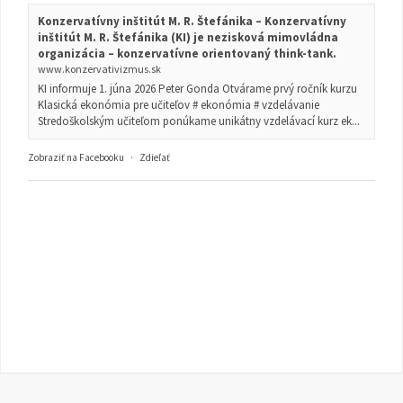
Konzervatívny inštitút M. R. Štefánika – Konzervatívny
inštitút M. R. Štefánika (KI) je nezisková mimovládna
organizácia – konzervatívne orientovaný think-tank.
www.konzervativizmus.sk
KI informuje 1. júna 2026 Peter Gonda Otvárame prvý ročník kurzu
Klasická ekonómia pre učiteľov # ekonómia # vzdelávanie
Stredoškolským učiteľom ponúkame unikátny vzdelávací kurz ek...
Zobraziť na Facebooku
·
Zdieľať