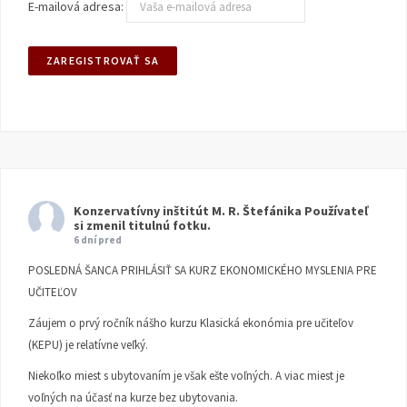
E-mailová adresa:
Konzervatívny inštitút M. R. Štefánika
Používateľ
si zmenil titulnú fotku.
6 dní pred
POSLEDNÁ ŠANCA PRIHLÁSIŤ SA KURZ EKONOMICKÉHO MYSLENIA PRE
UČITEĽOV
Záujem o prvý ročník nášho kurzu Klasická ekonómia pre učiteľov
(KEPU) je relatívne veľký.
Niekoľko miest s ubytovaním je však ešte voľných. A viac miest je
voľných na účasť na kurze bez ubytovania.