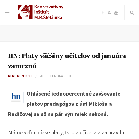
F
R
Y
a
S
o
c
S
u
HN: Platy väčšiny učiteľov od januára
e
T
zamrznú
b
u
KI KOMENTUJE
20. DECEMBRA 2010
o
b
Ohlásené jednopercentné zvyšovanie
platov predagógov z úst Mikloša a
o
e
Radičovej sa až na pár výnimiek nekoná.
k
Máme veľmi nízke platy, tvrdia učitelia a za pravdu