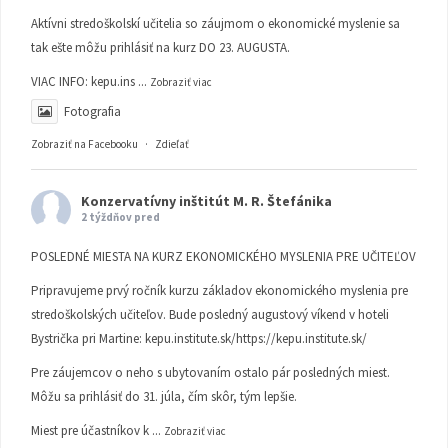
Aktívni stredoškolskí učitelia so záujmom o ekonomické myslenie sa
tak ešte môžu prihlásiť na kurz DO 23. AUGUSTA.
VIAC INFO:
kepu.ins
...
Zobraziť viac
Fotografia
Zobraziť na Facebooku
·
Zdieľať
Konzervatívny inštitút M. R. Štefánika
2 týždňov pred
POSLEDNÉ MIESTA NA KURZ EKONOMICKÉHO MYSLENIA PRE UČITEĽOV
Pripravujeme prvý ročník kurzu základov ekonomického myslenia pre
stredoškolských učiteľov. Bude posledný augustový víkend v hoteli
Bystrička pri Martine:
kepu.institute.sk/https://kepu.institute.sk/
Pre záujemcov o neho s ubytovaním ostalo pár posledných miest.
Môžu sa prihlásiť do 31. júla, čím skôr, tým lepšie.
Miest pre účastníkov k
...
Zobraziť viac