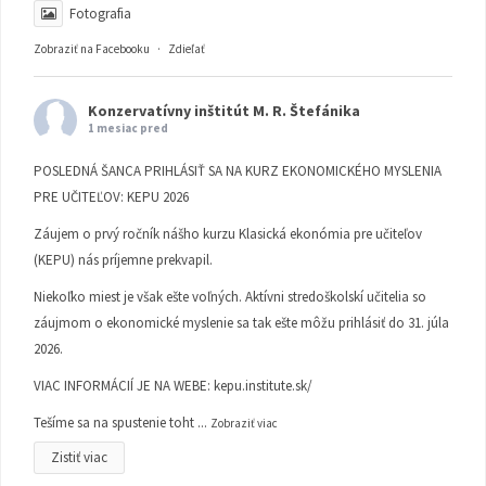
Fotografia
Zobraziť na Facebooku
·
Zdieľať
Konzervatívny inštitút M. R. Štefánika
1 mesiac pred
POSLEDNÁ ŠANCA PRIHLÁSIŤ SA NA KURZ EKONOMICKÉHO MYSLENIA
PRE UČITEĽOV: KEPU 2026
Záujem o prvý ročník nášho kurzu Klasická ekonómia pre učiteľov
(KEPU) nás príjemne prekvapil.
Niekoľko miest je však ešte voľných. Aktívni stredoškolskí učitelia so
záujmom o ekonomické myslenie sa tak ešte môžu prihlásiť do 31. júla
2026.
VIAC INFORMÁCIÍ JE NA WEBE:
kepu.institute.sk/
Tešíme sa na spustenie toht
...
Zobraziť viac
Zistiť viac