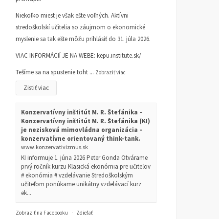
Niekoľko miest je však ešte voľných. Aktívni
stredoškolskí učitelia so záujmom o ekonomické
myslenie sa tak ešte môžu prihlásiť do 31. júla 2026.
VIAC INFORMÁCIÍ JE NA WEBE:
kepu.institute.sk/
Tešíme sa na spustenie toht
...
Zobraziť viac
Zistiť viac
Konzervatívny inštitút M. R. Štefánika –
Konzervatívny inštitút M. R. Štefánika (KI)
je nezisková mimovládna organizácia –
konzervatívne orientovaný think-tank.
www.konzervativizmus.sk
KI informuje 1. júna 2026 Peter Gonda Otvárame
prvý ročník kurzu Klasická ekonómia pre učiteľov
# ekonómia # vzdelávanie Stredoškolským
učiteľom ponúkame unikátny vzdelávací kurz
ek...
Zobraziť na Facebooku
·
Zdieľať