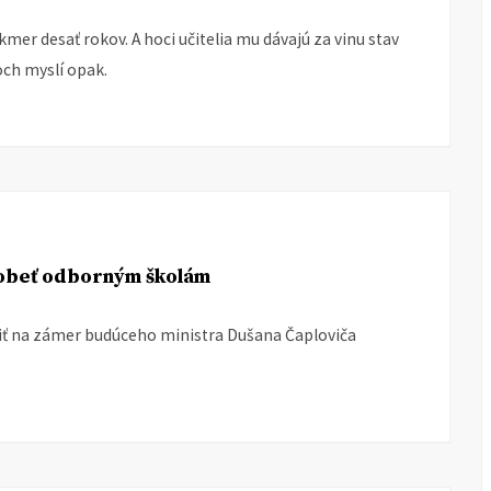
mer desať rokov. A hoci učitelia mu dávajú za vinu stav
och myslí opak.
obeť odborným školám
iť na zámer budúceho ministra Dušana Čaploviča