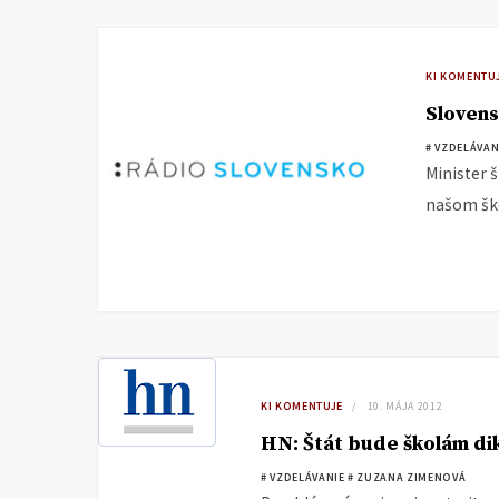
KI KOMENTU
Slovens
# VZDELÁVAN
Minister 
našom šk
KI KOMENTUJE
10. MÁJA 2012
HN: Štát bude školám dik
# VZDELÁVANIE
# ZUZANA ZIMENOVÁ