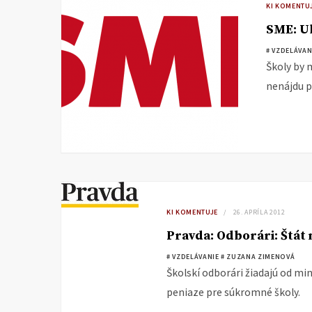
KI KOMENTU
SME: U
# VZDELÁVAN
Školy by m
nenájdu p
KI KOMENTUJE
26. APRÍLA 2012
Pravda: Odborári: Štát
# VZDELÁVANIE
# ZUZANA ZIMENOVÁ
Školskí odborári žiadajú od mi
peniaze pre súkromné školy.