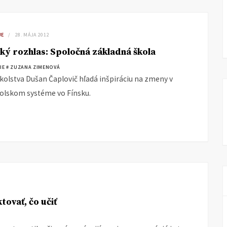
JE
28. MÁJA 2012
ký rozhlas: Spoločná základná škola
IE
# ZUZANA ZIMENOVÁ
školstva Dušan Čaplovič hľadá inšpiráciu na zmeny v
olskom systéme vo Fínsku.
tovať, čo učiť