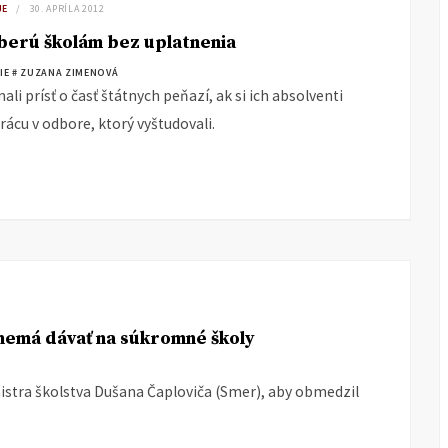
JE
30. APRÍLA 2012
berú školám bez uplatnenia
IE
# ZUZANA ZIMENOVÁ
ali prísť o časť štátnych peňazí, ak si ich absolventi
rácu v odbore, ktorý vyštudovali.
 nemá dávať na súkromné školy
nistra školstva Dušana Čaploviča (Smer), aby obmedzil