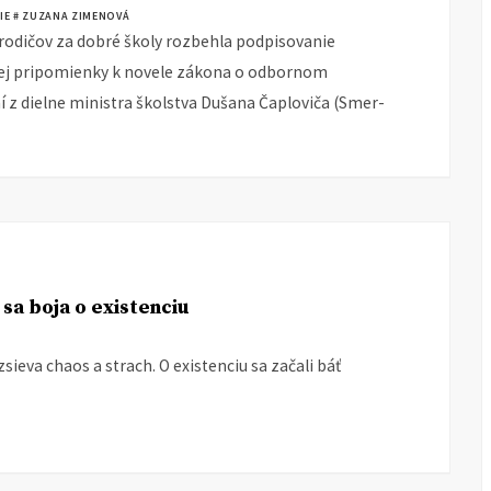
IE
# ZUZANA ZIMENOVÁ
a rodičov za dobré školy rozbehla podpisovanie
j pripomienky k novele zákona o odbornom
í z dielne ministra školstva Dušana Čaploviča (Smer-
sa boja o existenciu
sieva chaos a strach. O existenciu sa začali báť