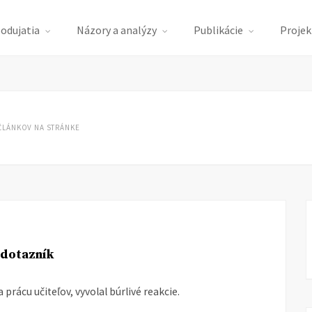
podujatia
Názory a analýzy
Publikácie
Projek
ČLÁNKOV NA STRÁNKE
 dotazník
prácu učiteľov, vyvolal búrlivé reakcie.