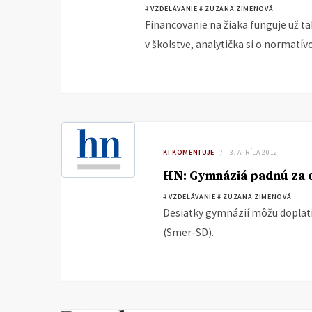
# VZDELÁVANIE
# ZUZANA ZIMENOVÁ
Financovanie na žiaka funguje už tak
v školstve, analytička si o normatív
KI KOMENTUJE
3. APRÍLA 2012
HN: Gymnáziá padnú za 
# VZDELÁVANIE
# ZUZANA ZIMENOVÁ
Desiatky gymnázií môžu doplat
(Smer-SD).