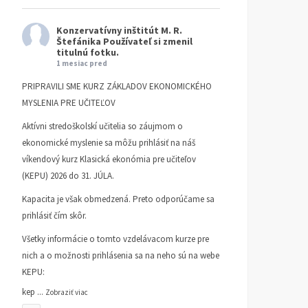
Konzervatívny inštitút M. R.
Štefánika
Používateľ si zmenil
titulnú fotku.
1 mesiac pred
PRIPRAVILI SME KURZ ZÁKLADOV EKONOMICKÉHO
MYSLENIA PRE UČITEĽOV
Aktívni stredoškolskí učitelia so záujmom o
ekonomické myslenie sa môžu prihlásiť na náš
víkendový kurz Klasická ekonómia pre učiteľov
(KEPU) 2026 do 31. JÚLA.
Kapacita je však obmedzená. Preto odporúčame sa
prihlásiť čím skôr.
Všetky informácie o tomto vzdelávacom kurze pre
nich a o možnosti prihlásenia sa na neho sú na webe
KEPU:
kep
...
Zobraziť viac