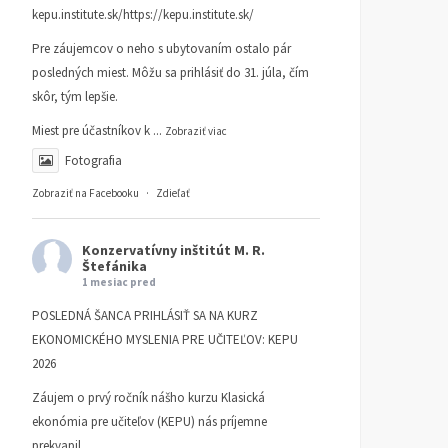
kepu.institute.sk/https://kepu.institute.sk/
Pre záujemcov o neho s ubytovaním ostalo pár
posledných miest. Môžu sa prihlásiť do 31. júla, čím
skôr, tým lepšie.
Miest pre účastníkov k
...
Zobraziť viac
Fotografia
Zobraziť na Facebooku
·
Zdieľať
Konzervatívny inštitút M. R.
Štefánika
1 mesiac pred
POSLEDNÁ ŠANCA PRIHLÁSIŤ SA NA KURZ
EKONOMICKÉHO MYSLENIA PRE UČITEĽOV: KEPU
2026
Záujem o prvý ročník nášho kurzu Klasická
ekonómia pre učiteľov (KEPU) nás príjemne
prekvapil.