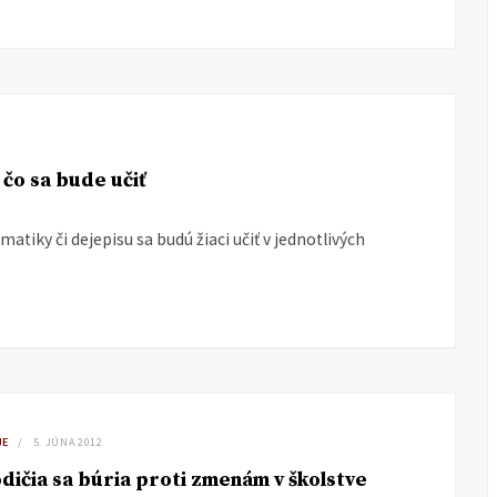
 čo sa bude učiť
atiky či dejepisu sa budú žiaci učiť v jednotlivých
JE
5. JÚNA 2012
dičia sa búria proti zmenám v školstve