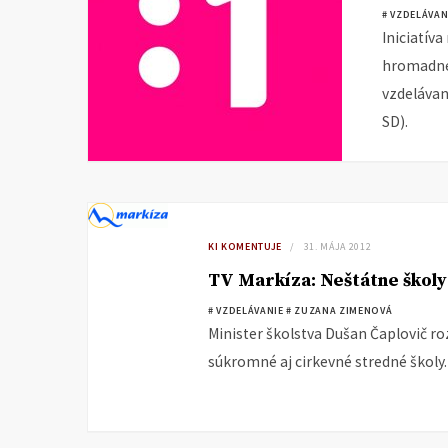
# VZDELÁVAN
Iniciatív
hromadne
vzdelávan
SD).
KI KOMENTUJE
31. MÁJA 2012
TV Markíza: Neštátne školy 
# VZDELÁVANIE
# ZUZANA ZIMENOVÁ
Minister školstva Dušan Čaplovič roz
súkromné aj cirkevné stredné školy.