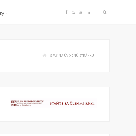
F
R
Y
L
ty
a
S
o
i
c
S
u
n
SPÄŤ NA ÚVODNÚ STRÁNKU
e
T
k
b
u
e
o
b
d
o
e
I
k
n