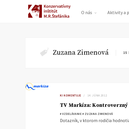
O nás
Aktivity a 
Zuzana Zimenová
15
KI KOMENTUJE
14. JÚNA 2012
TV Markíza: Kontroverzný
# VZDELÁVANIE
# ZUZANA ZIMENOVÁ
Dotazník, v ktorom rodičia hodnotia 