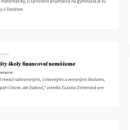
 matematiky, či sprísnení prijímania na gymnáziá je tu
y v školstve.
LA 2012
lity školy financovať nemôžeme
ZIMENOVÁ
el medzi súkromnými, cirkevnými a verejnými školami,
atrí škole, ale žiakovi,“ uviedla Zuzana Zimenová pre