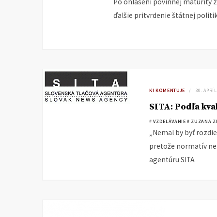
Po ohlásení povinnej maturity z
ďalšie pritvrdenie štátnej politik
KI KOMENTUJE
30. APRÍ
SITA: Podľa kva
# VZDELÁVANIE
# ZUZANA 
„Nemal by byť rozdi
pretože normatív nep
agentúru SITA.