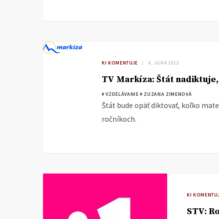
KI KOMENTUJE
6. JÚNA 2012
TV Markíza: Štát nadiktuje,
# VZDELÁVANIE
# ZUZANA ZIMENOVÁ
Štát bude opäť diktovať, koľko matem
ročníkoch.
KI KOMENTU
STV: Ro