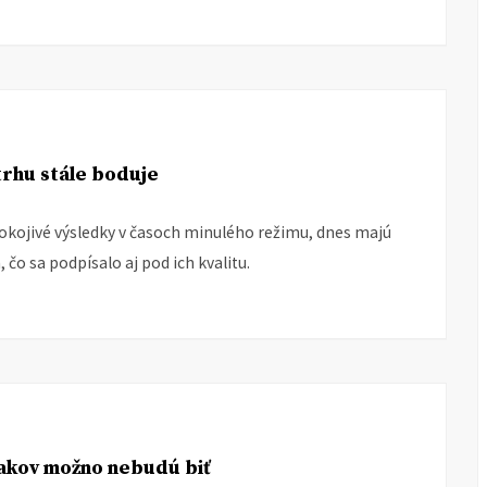
trhu stále boduje
okojivé výsledky v časoch minulého režimu, dnes majú
, čo sa podpísalo aj pod ich kvalitu.
iakov možno nebudú biť