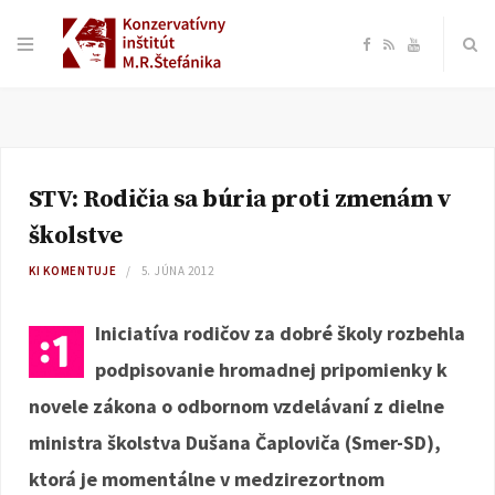
F
R
Y
a
S
o
c
S
u
STV: Rodičia sa búria proti zmenám v
e
T
školstve
b
u
KI KOMENTUJE
5. JÚNA 2012
o
b
Iniciatíva rodičov za dobré školy rozbehla
podpisovanie hromadnej pripomienky k
o
e
novele zákona o odbornom vzdelávaní z dielne
k
ministra školstva Dušana Čaploviča (Smer-SD),
ktorá je momentálne v medzirezortnom