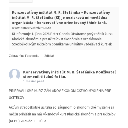
Konzervatívny inštitút M. R. Štefánika – Konzervatívny
inštitút M. R. Štefánika (KI) je nezisková mimovládna
organizácia – konzervatívne orientovaný think-tank.
www.konzervativizmus.sk
KI informuje 1. júna 2026 Peter Gonda Otvárame prvý ročník kurzu
Klasická ekonómia pre učiteľov # ekonómia # vzdelávanie
Stredoškolským učiteľom ponúkame unikátny vzdelávací kurz ek...
Zobraziť na Facebooku
·
Zdieľať
Konzervatívny inštitút M. R. Štefánika
Používateľ
si zmenil titulnú fotku.
1 mesiac pred
PRIPRAVILI SME KURZ ZÁKLADOV EKONOMICKÉHO MYSLENIA PRE
UČITEĽOV
Aktívni stredoškolskí učitelia so záujmom o ekonomické myslenie sa
môžu prihlásiť na náš víkendový kurz Klasická ekonómia pre učiteľov
(KEPU) 2026 do 31. JÚLA.