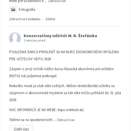
Miest pre účastníkov k
...
Zobraziť viac
Fotografia
Zobraziť na Facebooku
·
Zdieľať
Konzervatívny inštitút M. R. Štefánika
1 mesiac pred
POSLEDNÁ ŠANCA PRIHLÁSIŤ SA NA KURZ EKONOMICKÉHO MYSLENIA
PRE UČITEĽOV: KEPU 2026
Záujem o prvý ročník nášho kurzu Klasická ekonómia pre učiteľov
(KEPU) nás príjemne prekvapil.
Niekoľko miest je však ešte voľných. Aktívni stredoškolskí učitelia so
záujmom o ekonomické myslenie sa tak ešte môžu prihlásiť do 31. júla
2026.
VIAC INFORMÁCIÍ JE NA WEBE:
kepu.institute.sk/
Tešíme sa na spustenie toht
...
Zobraziť viac
Zistiť viac