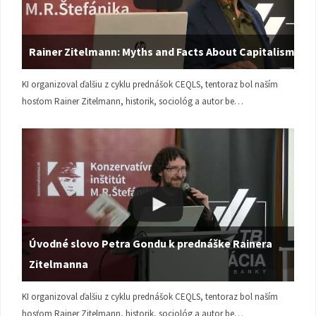
Rainer Zitelmann: Myths and Facts About Capitalism
KI organizoval ďalšiu z cyklu prednášok CEQLS, tentoraz bol naším
hosťom Rainer Zitelmann, historik, sociológ a autor be…
Úvodné slovo Petra Gondu k prednáške Rainera
Zitelmanna
KI organizoval ďalšiu z cyklu prednášok CEQLS, tentoraz bol naším
hosťom Rainer Zitelmann, historik, sociológ a autor be…