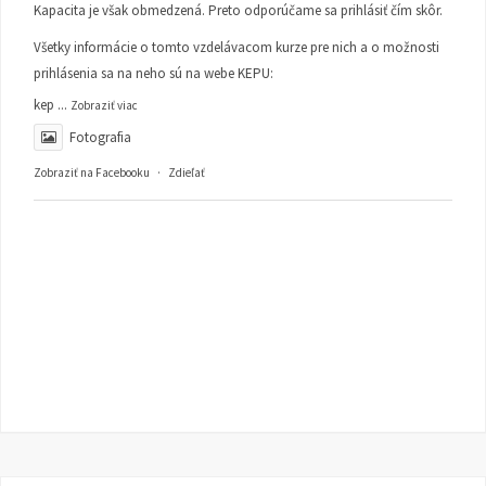
Kapacita je však obmedzená. Preto odporúčame sa prihlásiť čím skôr.
Všetky informácie o tomto vzdelávacom kurze pre nich a o možnosti
prihlásenia sa na neho sú na webe KEPU:
kep
...
Zobraziť viac
Fotografia
Zobraziť na Facebooku
·
Zdieľať