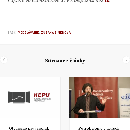
nájdete vo videoarchíve STV k dispozícii tiež
tu
.
TAGY:
VZDELÁVANIE
ZUZANA ZIMENOVÁ
Súvisiace články
Otvárame prvý ročník
Potrebujeme viac ľudí