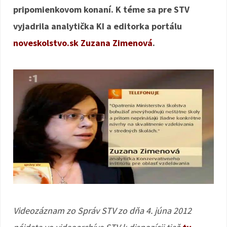
pripomienkovom konaní. K téme sa pre STV
vyjadrila analytička KI a editorka portálu
noveskolstvo.sk
Zuzana Zimenová
.
Videozáznam zo Správ STV zo dňa 4. júna 2012