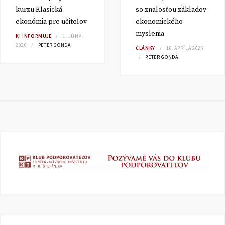
kurzu Klasická
so znalosťou základov
ekonómia pre učiteľov
ekonomického
myslenia
KI INFORMUJE
1. JÚNA
2026
PETER GONDA
ČLÁNKY
16. APRÍLA 2026
PETER GONDA