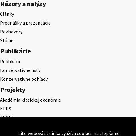
Názory a nalýzy
Články
Prednášky a prezentácie
Rozhovory
Štúdie
Publikácie
Publikácie
Konzervatívne listy
Konzervatívne pohľady
Projekty
Akadémia klasickej ekonómie
KEPS
CEQLS
Cena Dominika Tatarku
Táto webová stránka využíva cookies na zlepšenie
Cena Ernesta Valka