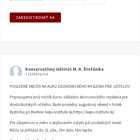
Konzervatívny inštitút M. R. Štefánika
1 týždeň pred
POSLEDNÉ MIESTA NA KURZ EKONOMICKÉHO MYSLENIA PRE UČITEĽOV
Pripravujeme prvý ročník kurzu základov ekonomického myslenia pre
stredoškolských učiteľov. Bude posledný augustový víkend v hoteli
Bystrička pri Martine:
kepu.institute.sk/https://kepu.institute.sk/
Pre záujemcov o neho s ubytovaním ostalo pár posledných miest.
Môžu sa prihlásiť do 31. júla, čím skôr, tým lepšie.