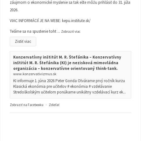
záujmom o ekonomické myslenie sa tak ešte môžu prihlásiť do 31. júla
2026.
VIAC INFORMÁCIÍ JE NA WEBE:
kepu.institute.sk/
Tešíme sa na spustenie toht
...
Zobraziť viac
Zistiť viac
Konzervatívny inštitút M. R. Štefánika – Konzervatívny
inštitút M. R. Štefánika (KI) je nezisková mimovládna
organizácia – konzervatívne orientovaný think-tank.
www.konzervativizmus.sk
KI informuje 1. júna 2026 Peter Gonda Otvárame prvý ročník kurzu
Klasická ekonómia pre učiteľov # ekonómia # vzdelávanie
Stredoškolským učiteľom ponúkame unikátny vzdelávací kurz ek...
Zobraziť na Facebooku
·
Zdieľať