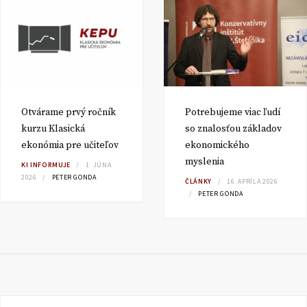
Otvárame prvý ročník
Potrebujeme viac ľudí
kurzu Klasická
so znalosťou základov
ekonómia pre učiteľov
ekonomického
myslenia
KI INFORMUJE
1. JÚNA
2026
PETER GONDA
ČLÁNKY
16. APRÍLA 2026
PETER GONDA