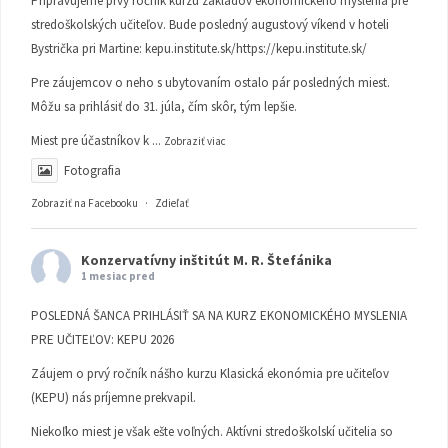
Pripravujeme prvý ročník kurzu základov ekonomického myslenia pre
stredoškolských učiteľov. Bude posledný augustový víkend v hoteli
Bystrička pri Martine:
kepu.institute.sk/https://kepu.institute.sk/
Pre záujemcov o neho s ubytovaním ostalo pár posledných miest.
Môžu sa prihlásiť do 31. júla, čím skôr, tým lepšie.
Miest pre účastníkov k
...
Zobraziť viac
Fotografia
Zobraziť na Facebooku
·
Zdieľať
Konzervatívny inštitút M. R. Štefánika
1 mesiac pred
POSLEDNÁ ŠANCA PRIHLÁSIŤ SA NA KURZ EKONOMICKÉHO MYSLENIA
PRE UČITEĽOV: KEPU 2026
Záujem o prvý ročník nášho kurzu Klasická ekonómia pre učiteľov
(KEPU) nás príjemne prekvapil.
Niekoľko miest je však ešte voľných. Aktívni stredoškolskí učitelia so