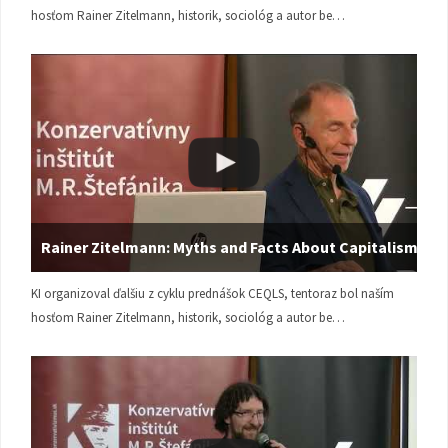
hosťom Rainer Zitelmann, historik, sociológ a autor be…
Rainer Zitelmann: Myths and Facts About Capitalism
KI organizoval ďalšiu z cyklu prednášok CEQLS, tentoraz bol naším
hosťom Rainer Zitelmann, historik, sociológ a autor be…