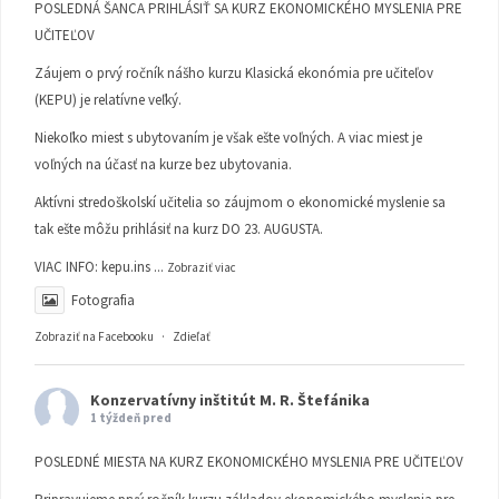
POSLEDNÁ ŠANCA PRIHLÁSIŤ SA KURZ EKONOMICKÉHO MYSLENIA PRE
UČITEĽOV
Záujem o prvý ročník nášho kurzu Klasická ekonómia pre učiteľov
(KEPU) je relatívne veľký.
Niekoľko miest s ubytovaním je však ešte voľných. A viac miest je
voľných na účasť na kurze bez ubytovania.
Aktívni stredoškolskí učitelia so záujmom o ekonomické myslenie sa
tak ešte môžu prihlásiť na kurz DO 23. AUGUSTA.
VIAC INFO:
kepu.ins
...
Zobraziť viac
Fotografia
Zobraziť na Facebooku
·
Zdieľať
Konzervatívny inštitút M. R. Štefánika
1 týždeň pred
POSLEDNÉ MIESTA NA KURZ EKONOMICKÉHO MYSLENIA PRE UČITEĽOV