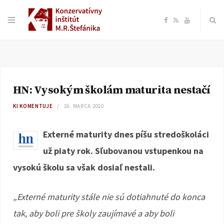
F
R
Y
a
S
o
c
S
u
HN: Vysokým školám maturita nestačí
e
T
KI KOMENTUJE
16. MARCA 2010
b
u
Externé maturity dnes píšu stredoškoláci
o
b
už piaty rok. Sľubovanou vstupenkou na
vysokú školu sa však dosiaľ nestali.
o
e
k
„Externé maturity stále nie sú dotiahnuté do konca
tak, aby boli pre školy zaujímavé a aby boli