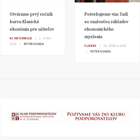
Otvárame prvý ročník
Potrebujeme viac ľudí
kurzu Klasická
so znalosťou základov
ekonómia pre učiteľov
ekonomického
myslenia
KI INFORMUJE
1. JÚNA
2026
PETER GONDA
ČLÁNKY
16. APRÍLA 2026
PETER GONDA