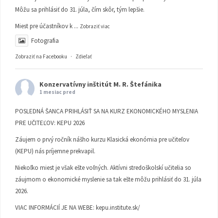
Môžu sa prihlásiť do 31. júla, čím skôr, tým lepšie.
Miest pre účastníkov k
...
Zobraziť viac
Fotografia
Zobraziť na Facebooku
·
Zdieľať
Konzervatívny inštitút M. R. Štefánika
1 mesiac pred
POSLEDNÁ ŠANCA PRIHLÁSIŤ SA NA KURZ EKONOMICKÉHO MYSLENIA
PRE UČITEĽOV: KEPU 2026
Záujem o prvý ročník nášho kurzu Klasická ekonómia pre učiteľov
(KEPU) nás príjemne prekvapil.
Niekoľko miest je však ešte voľných. Aktívni stredoškolskí učitelia so
záujmom o ekonomické myslenie sa tak ešte môžu prihlásiť do 31. júla
2026.
VIAC INFORMÁCIÍ JE NA WEBE:
kepu.institute.sk/