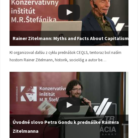
Rainer Zitelmann: Myths and Facts About Capitalism
KI organizoval ďalšiu z cyklu prednášok CEQLS, tentoraz bol naším
hosťom Rainer Zitelmann, historik, sociológ a autor be…
Úvodné slovo Petra Gondu k prednáške Rainera
Zitelmanna