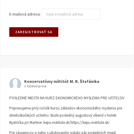
E-mailová adresa:
Konzervatívny inštitút M. R. Štefánika
1 týždeň pred
POSLEDNÉ MIESTA NA KURZ EKONOMICKÉHO MYSLENIA PRE UČITEĽOV
Pripravujeme prvý ročník kurzu základov ekonomického myslenia pre
stredoškolských učiteľov. Bude posledný augustový víkend v hoteli
Bystrička pri Martine:
kepu.institute.sk/https://kepu.institute.sk/
Pre záujemcov o neho s ubytovaním ostalo pár posledných miest.