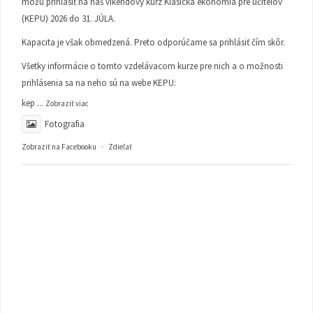
môžu prihlásiť na náš víkendový kurz Klasická ekonómia pre učiteľov
(KEPU) 2026 do 31. JÚLA.
Kapacita je však obmedzená. Preto odporúčame sa prihlásiť čím skôr.
Všetky informácie o tomto vzdelávacom kurze pre nich a o možnosti
prihlásenia sa na neho sú na webe KEPU:
kep
...
Zobraziť viac
Fotografia
Zobraziť na Facebooku
·
Zdieľať