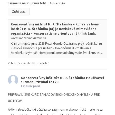
Tešíme sa na spustenie toht
...
Zobraziť viac
Zistiť viac
Konzervatívny inštitút M. R. Štefánika – Konzervatívny
inštitút M. R. Štefánika (KI) je nezisková mimovládna
organizácia – konzervatívne orientovaný think-tank.
www.konzervativizmus.sk
KI informuje 1. júna 2026 Peter Gonda Otvárame prvý ročník kurzu
Klasická ekonómia pre učiteľov # ekonómia # vzdelávanie
Stredoškolským učiteľom ponúkame unikátny vzdelávací kurz ek...
Zobraziť na Facebooku
·
Zdieľať
Konzervatívny inštitút M. R. Štefánika
Používateľ
si zmenil titulnú fotku.
1 mesiac pred
PRIPRAVILI SME KURZ ZÁKLADOV EKONOMICKÉHO MYSLENIA PRE
UČITEĽOV
Aktívni stredoškolskí učitelia so záujmom o ekonomické myslenie sa