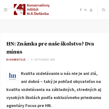
F
R
Y
a
S
o
c
S
u
HN: Známka pre naše školstvo? Dva
e
T
mínus
b
u
KI KOMENTUJE
9. SEPTEMBRA 2008
o
b
Kvalita vzdelávanie u nás nie je ani zlá,
ani dobrá – taký je pohľad obyvateľov na
o
e
kvalitu vzdelávania na základných, stredných aj
k
vysokých školách podľa exkluzívneho prieskumu
agentúry Focus pre HN.