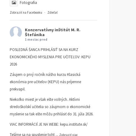
Fotografia
Zobraziť na Facebooku
·
Zdieľať
Konzervatívny inštitút M. R.
Štefánika
1 mesiac pred
POSLEDNÁ ŠANCA PRIHLÁSIŤ SA NA KURZ
EKONOMICKÉHO MYSLENIA PRE UČITEĽOV: KEPU
2026
Záujem o prvý ročník nášho kurzu Klasická
ekonómia pre učiteľov (KEPU) nás príjemne
prekvapil.
Niekoľko miest je však ešte voľných. Aktívni
stredoškolskí učitelia so záujmom o ekonomické
myslenie sa tak ešte môžu prihlásiť do 31. júla 2026.
VIAC INFORMÁCIÍ JE NA WEBE:
kepu.institute.sk/
Tešíme sa na spustenie toht
...
Zobraziť viac