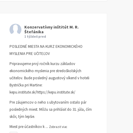
Konzervatívny inštitút M. R.
Štefánika
1 týždeň pred
POSLEDNÉ MIESTA NA KURZ EKONOMICKÉHO
MYSLENIA PRE UČITEĽOV
Pripravujeme prvý ročník kurzu základov
ekonomického myslenia pre stredoškolských
učiteľov. Bude posledný augustový víkend v hoteli
Bystrička pri Martine:
kepu.institute.sk/https://kepu.institute.sk/
Pre záujemcov o neho s ubytovaním ostalo pár
posledných miest. Môžu sa prihlásiť do 31. júla, čím
skôr, tým lepšie.
Miest pre účastníkov k
...
Zobraziť viac