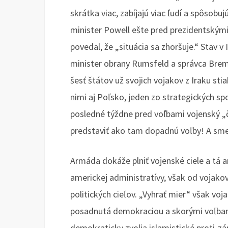
skrátka viac, zabíjajú viac ľudí a spôsobuj
minister Powell ešte pred prezidentskými
povedal, že „situácia sa zhoršuje.“ Stav v
minister obrany Rumsfeld a správca Breme
šesť štátov už svojich vojakov z Iraku stia
nimi aj Poľsko, jeden zo strategických s
posledné týždne pred voľbami vojenský „či
predstaviť ako tam dopadnú voľby! A sme
Armáda dokáže plniť vojenské ciele a tá 
americkej administratívy, však od vojako
politických cieľov. „Vyhrať mier“ však vo
posadnutá demokraciou a skorými voľbami.
demokraticky zvolia islamistické proti-zá