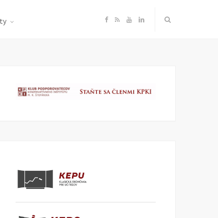
F
R
Y
L
ty
a
S
o
i
c
S
u
n
e
T
k
b
u
e
o
b
d
o
e
I
k
n