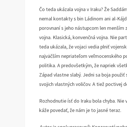
Čo teda ukázala vojna v Iraku? Že Saddá
nemal kontakty s bin Ládinom ani al-Kájd
porovnaní s jeho nástupcom len menším zlo
vojna. Klasická, konvenčná vojna. Nie part
teda ukázala, že vojaci vedia plniť vojens
najväčším nepriateľom veľmocenského po
politika. A predovšetkým, že napriek všetke
Západ vlastne slabý. Jedni sa boja použiť 
svojich vlastných voličov. A tiež poctivej 
Rozhodnutie ísť do Iraku bola chyba. Nie
káže povedať, že nám je to jasné teraz.
Autor je spolupracovník Konzervatívneho i