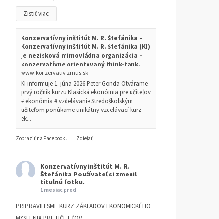
Zistiť viac
Konzervatívny inštitút M. R. Štefánika –
Konzervatívny inštitút M. R. Štefánika (KI)
je nezisková mimovládna organizácia –
konzervatívne orientovaný think-tank.
www.konzervativizmus.sk
KI informuje 1. júna 2026 Peter Gonda Otvárame
prvý ročník kurzu Klasická ekonómia pre učiteľov
# ekonómia # vzdelávanie Stredoškolským
učiteľom ponúkame unikátny vzdelávací kurz
ek...
Zobraziť na Facebooku
·
Zdieľať
Konzervatívny inštitút M. R.
Štefánika
Používateľ si zmenil
titulnú fotku.
1 mesiac pred
PRIPRAVILI SME KURZ ZÁKLADOV EKONOMICKÉHO
MYSLENIA PRE UČITEĽOV