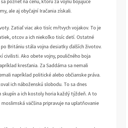
í sa pozrieť na cenu, ktorú za vojnu bojujúce
y, ale aj obyčajní Iračania získali.
ty. Zatiaľ viac ako tisíc mŕtvych vojakov. To je
tiek, otcov a ich niekoľko tisíc detí. Ostatné
 po Britániu stála vojna desiatky ďalších životov.
 civilisti. Ako obete vojny, pouličného boja
 Napríklad kresťania. Za Saddáma sa nemali
emali napríklad politické alebo občianske práva.
toval ich náboženskú slobodu. To sa dnes
skupín a ich kostoly horia každý týždeň. A to
á moslimská väčšina pripravuje na uplatňovanie