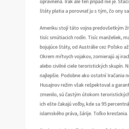
oprávnená. Irak ale ten prípad nie je. Stač
štáty platia a porovnať ju s tým, čo ony sam
Ameriku stojí táto vojna predovšetkým živo
tisíc smútiacich rodín. Tisíc manželiek, ma
bojujúce štáty, od Austrálie cez Poľsko až
Okrem mŕtvych vojakov, zomierajú aj irackí
alebo civilné ciele teroristických skupín.
najlepšie. Podobne ako ostatní Iračania n
Husajnov režim však rešpektoval a garan
zmenilo, sú častým útokom teroristických 
ich ešte čakajú voľby, kde sa 95 percentn
islamského práva, šárije. Toľko kresťania.