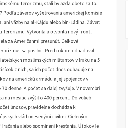
limskému terorizmu, stáli by azda obete za to.
u? Podľa záverov vyšetrovania americkej komisie
 ani väzby na al-Kájdu alebo bin-Ládina. Záver:
 terorizmu. Vytvorila a otvorila nový front,
ela za Američanmi presunúť. Celkové
erorizmus sa posilnil. Pred rokom odhadoval
iateľských moslimských militantov v Iraku na 5
 tisícok z nich, sa ich počet dnes odhaduje na
tokov na americkú armádu a jej spojencov v
 70 denne. A počet sa ďalej zvyšuje. V novembri
 na mesiac zvýšil o 400 percent. Do volieb
 počet únosov, pravidelne dochádza k
pskych vlád unesenými civilmi. Cieleným
 Iračania alebo spomínaní kresťania. Útokov je