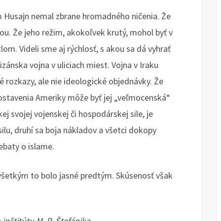
m Husajn nemal zbrane hromadného ničenia. Že
ou. Že jeho režim, akokoľvek krutý, mohol byť v
m. Videli sme aj rýchlosť, s akou sa dá vyhrať
izánska vojna v uliciach miest. Vojna v Iraku
ké rozkazy, ale nie ideologické objednávky. Že
stavenia Ameriky môže byť jej „veľmocenská“
j svojej vojenskej či hospodárskej sile, je
silu, druhí sa boja nákladov a všetci dokopy
debaty o islame.
 všetkým to bolo jasné predtým. Skúsenosť však
nštitútu M. R. Štefánika.