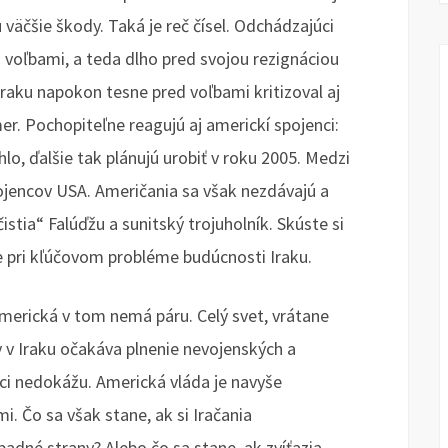
ú väčšie škody. Taká je reč čísel. Odchádzajúci
 voľbami, a teda dlho pred svojou rezignáciou
 Iraku napokon tesne pred voľbami kritizoval aj
r. Pochopiteľne reagujú aj americkí spojenci:
hlo, ďalšie tak plánujú urobiť v roku 2005. Medzi
pojencov USA. Američania sa však nezdávajú a
stia“ Falúďžu a sunitský trojuholník. Skúste si
 pri kľúčovom probléme budúcnosti Iraku.
americká v tom nemá páru. Celý svet, vrátane
v v Iraku očakáva plnenie nevojenských a
jaci nedokážu. Americká vláda je navyše
 Čo sa však stane, ak si Iračania
padné strany? Alebo čo sa stane, ak zvíťazia