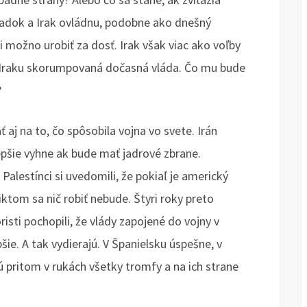
iadok a Irak ovládnu, podobne ako dnešný
 možno urobiť za dosť. Irak však viac ako voľby
e Iraku skorumpovaná dočasná vláda. Čo mu bude
?
 aj na to, čo spôsobila vojna vo svete. Irán
epšie vyhne ak bude mať jadrové zbrane.
Palestínci si uvedomili, že pokiaľ je americký
ktom sa nič robiť nebude. Štyri roky preto
sti pochopili, že vlády zapojené do vojny v
šie. A tak vydierajú. V Španielsku úspešne, v
jú pritom v rukách všetky tromfy a na ich strane