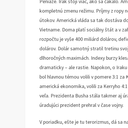
Peniaze. Irak stojí viac, ako sa čakalo. Am
kompletnú zmenu režimu. Príjmy z ropy ne
útokov. Americká vláda sa tak dostáva do
Vietname. Doma platí sociálny štát a v zahr
rozpočtu je vyše 400 miliárd dolárov, def
dolárov. Dolár samotný stratil tretinu svo
dlhoročných maximách. Indexy burzy kles
dramaticky – ale rastie. Napokon, o Iraku p
bol hlavnou témou volili v pomere 3:1 za 
americká ekonomika, volili za Kerryho 4:1.
veľa. Prezidenta Busha stála takmer aj úra
úradujúci prezident prehral v čase vojny.
V poriadku, ešte je tu terorizmus, dá sa 