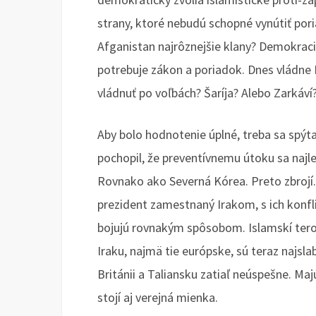
strany, ktoré nebudú schopné vynútiť por
Afganistan najrôznejšie klany? Demokracii
potrebuje zákon a poriadok. Dnes vládn
vládnuť po voľbách? Šaríja? Alebo Zarkáví
Aby bolo hodnotenie úplné, treba sa spýtať
pochopil, že preventívnemu útoku sa najl
Rovnako ako Severná Kórea. Preto zbrojí. 
prezident zamestnaný Irakom, s ich konfli
bojujú rovnakým spôsobom. Islamskí terori
Iraku, najmä tie európske, sú teraz najslab
Británii a Taliansku zatiaľ neúspešne. Ma
stojí aj verejná mienka.