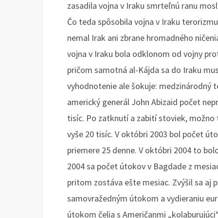
zasadila vojna v Iraku smrteľnú ranu mos
Čo teda spôsobila vojna v Iraku terorizm
nemal Irak ani zbrane hromadného ničenia,
vojna v Iraku bola odklonom od vojny proti
pričom samotná al-Kájda sa do Iraku mus
vyhodnotenie ale šokuje: medzinárodný t
americký generál John Abizaid počet nepr
tisíc. Po zatknutí a zabití stoviek, možno
vyše 20 tisíc. V októbri 2003 bol počet ú
priemere 25 denne. V októbri 2004 to bolo
2004 sa počet útokov v Bagdade z mesiaca
pritom zostáva ešte mesiac. Zvýšil sa aj
samovražedným útokom a vydieraniu euró
útokom čelia s Američanmi „kolaburujúci“