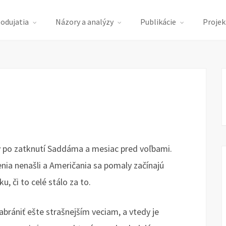
podujatia
Názory a analýzy
Publikácie
Projek
v po zatknutí Saddáma a mesiac pred voľbami.
ia nenašli a Američania sa pomaly začínajú
, či to celé stálo za to.
abrániť ešte strašnejším veciam, a vtedy je