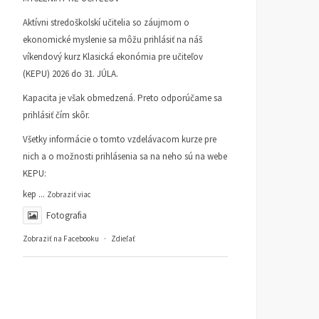
Aktívni stredoškolskí učitelia so záujmom o
ekonomické myslenie sa môžu prihlásiť na náš
víkendový kurz Klasická ekonómia pre učiteľov
(KEPU) 2026 do 31. JÚLA.
Kapacita je však obmedzená. Preto odporúčame sa
prihlásiť čím skôr.
Všetky informácie o tomto vzdelávacom kurze pre
nich a o možnosti prihlásenia sa na neho sú na webe
KEPU:
kep
...
Zobraziť viac
Fotografia
Zobraziť na Facebooku
·
Zdieľať