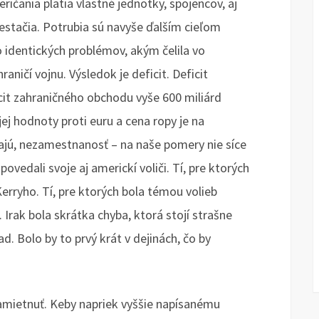
eričania platia vlastné jednotky, spojencov, aj
stačia. Potrubia sú navyše ďalším cieľom
 identických problémov, akým čelila vo
aničí vojnu. Výsledok je deficit. Deficit
icit zahraničného obchodu vyše 600 miliárd
jej hodnoty proti euru a cena ropy je na
ajú, nezamestnanosť – na naše pomery nie síce
ovedali svoje aj americkí voliči. Tí, pre ktorých
Kerryho. Tí, pre ktorých bola témou volieb
 Irak bola skrátka chyba, ktorá stojí strašne
d. Bolo by to prvý krát v dejinách, čo by
namietnuť. Keby napriek vyššie napísanému