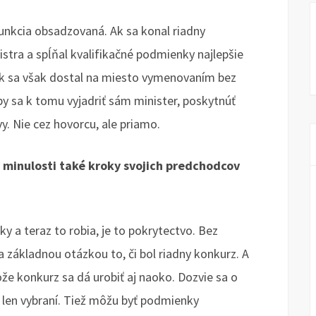
unkcia obsadzovaná. Ak sa konal riadny
nistra a spĺňal kvalifikačné podmienky najlepšie
 Ak sa však dostal na miesto vymenovaním bez
by sa k tomu vyjadriť sám minister, poskytnúť
vy. Nie cez hovorcu, ale priamo.
v minulosti také kroky svojich predchodcov
ky a teraz to robia, je to pokrytectvo. Bez
 základnou otázkou to, či bol riadny konkurz. A
že konkurz sa dá urobiť aj naoko. Dozvie sa o
len vybraní. Tiež môžu byť podmienky