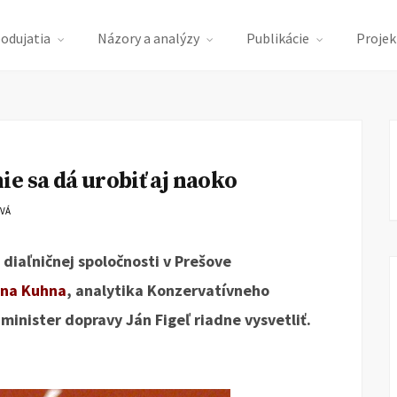
podujatia
Názory a analýzy
Publikácie
Projek
e sa dá urobiť aj naoko
OVÁ
diaľničnej spoločnosti v Prešove
ana Kuhna
, analytika Konzervatívneho
 minister dopravy Ján Figeľ riadne vysvetliť.