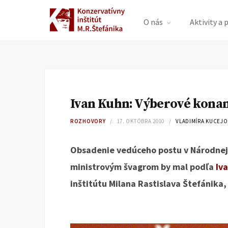
O nás
Aktivity a 
Ivan Kuhn: Výberové konani
ROZHOVORY
17. OKTÓBRA 2010
VLADIMÍRA KUCEJ
Obsadenie vedúceho postu v Národnej 
ministrovým švagrom by mal podľa
Iv
inštitútu Milana Rastislava Štefánika,