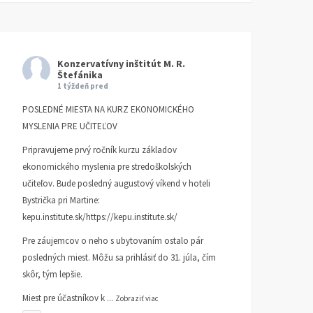
Konzervatívny inštitút M. R.
Štefánika
1 týždeň pred
POSLEDNÉ MIESTA NA KURZ EKONOMICKÉHO
MYSLENIA PRE UČITEĽOV
Pripravujeme prvý ročník kurzu základov
ekonomického myslenia pre stredoškolských
učiteľov. Bude posledný augustový víkend v hoteli
Bystrička pri Martine:
kepu.institute.sk/https://kepu.institute.sk/
Pre záujemcov o neho s ubytovaním ostalo pár
posledných miest. Môžu sa prihlásiť do 31. júla, čím
skôr, tým lepšie.
Miest pre účastníkov k
...
Zobraziť viac