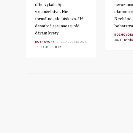
i
dlho vykali. Aj
nerozumi
ika
v manželstve. Nie
ekonomic
formálne, ale láskavo. Už
Nechápe, 
desaťročia jej naozaj rád
bohatstva
 2025
dávam kvety
ROZHOVOR
JOZEF RYNÍ
ROZHOVORY
21. AUGUSTA 2025
KAROL SUDOR