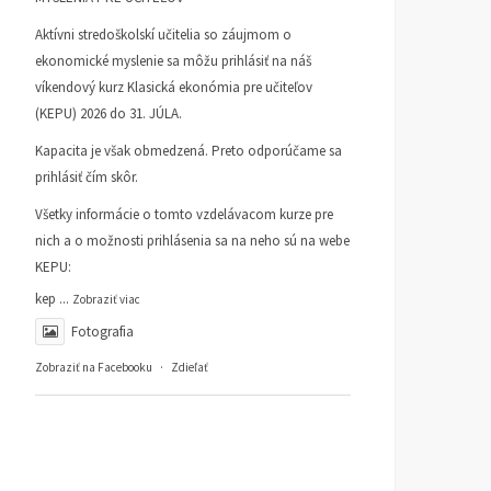
transparentnú Radu pre
doba je dobou
Aktívni stredoškolskí učitelia so záujmom o
verejnú správu
bezprecedentnej inflácie
ekonomické myslenie sa môžu prihlásiť na náš
KI INFORMUJE
24. JÚNA 2025
ROZHOVORY
21. JANUÁRA 2
víkendový kurz Klasická ekonómia pre učiteľov
TOMÁŠ ZÁLEŠÁK
(KEPU) 2026 do 31. JÚLA.
Kapacita je však obmedzená. Preto odporúčame sa
prihlásiť čím skôr.
Všetky informácie o tomto vzdelávacom kurze pre
nich a o možnosti prihlásenia sa na neho sú na webe
KEPU:
kep
...
Zobraziť viac
Fotografia
Zobraziť na Facebooku
·
Zdieľať