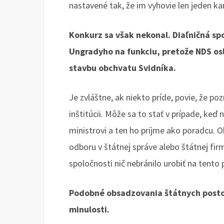
nastavené tak, že im vyhovie len jeden ka
Konkurz sa však nekonal. Diaľničná spo
Ungradyho na funkciu, pretože NDS oslo
stavbu obchvatu Svidníka.
Je zvláštne, ak niekto príde, povie, že po
inštitúcii. Môže sa to stať v prípade, keď
ministrovi a ten ho prijme ako poradcu
odboru v štátnej správe alebo štátnej fir
spoločnosti nič nebránilo urobiť na tento
Podobné obsadzovania štátnych postov 
minulosti.