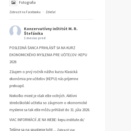
Fotografia
Zobraziť na Facebooku
·
Zdieľať
Konzervatívny inštitút M. R.
Štefánika
1 mesiac pred
POSLEDNÁ ŠANCA PRIHLÁSIŤ SA NA KURZ
EKONOMICKÉHO MYSLENIA PRE UČITEĽOV: KEPU
2026
Záujem o prvý ročník nášho kurzu Klasická
ekonómia pre učiteľov (KEPU) nás príjemne
prekvapil.
Niekoľko miest je však ešte voľných. Aktívni
stredoškolskí učitelia so záujmom o ekonomické
myslenie sa tak ešte môžu prihlásiť do 31. júla 2026.
VIAC INFORMÁCIÍ JE NA WEBE:
kepu.institute.sk/
Tešíme sa na spustenie toht
...
Zobraziť viac