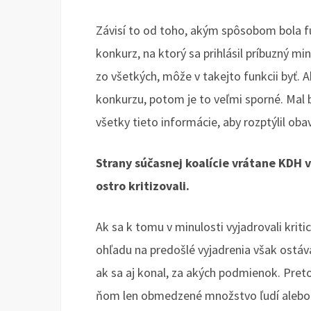
Závisí to od toho, akým spôsobom bola f
konkurz, na ktorý sa prihlásil príbuzný mi
zo všetkých, môže v takejto funkcii byť.
konkurzu, potom je to veľmi sporné. Mal 
všetky tieto informácie, aby rozptýlil oba
Strany súčasnej koalície vrátane KDH 
ostro kritizovali.
Ak sa k tomu v minulosti vyjadrovali kritic
ohľadu na predošlé vyjadrenia však ostáva
ak sa aj konal, za akých podmienok. Preto
ňom len obmedzené množstvo ľudí alebo 