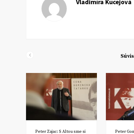
Vladimíra Kucejová
Súvis
ko
Peter Zajac: S Altou sme si
Peter Gon