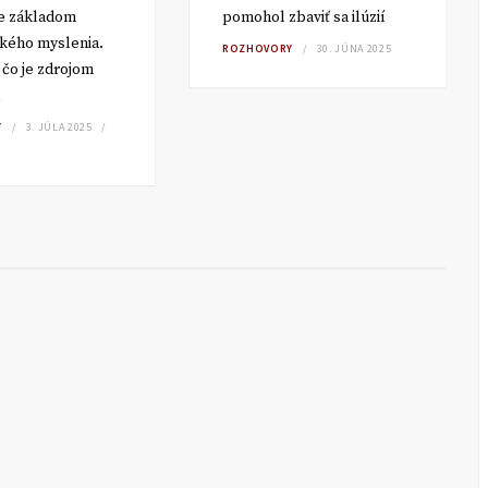
e základom
pomohol zbaviť sa ilúzií
kého myslenia.
ROZHOVORY
30. JÚNA 2025
čo je zdrojom
Y
3. JÚLA 2025
K