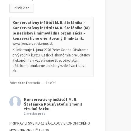
Zistiť viac
Konzervatívny inštitút M. R. Štefánika –
Konzervatívny inštitút M. R. Štefánika (KI)
je nezisková mimovládna organizácia –
konzervatívne orientovaný think-tank.
www.konzervativizmus.sk
KI informuje 1. júna 2026 Peter Gonda Otvárame
prvý ročník kurzu Klasická ekonómia pre učiteľov
# ekonómia # vzdelávanie Stredoškolským
učiteľom ponúkame unikátny vzdelávací kurz
ek...
Zobraziť na Facebooku
·
Zdieľať
Konzervatívny inštitút M. R.
Štefánika
Používateľ si zmenil
titulnú fotku.
1 mesiac pred
PRIPRAVILI SME KURZ ZÁKLADOV EKONOMICKÉHO
Za funkčnú a
Karl-Friedrich Israel: Na
MYSLENIA PRE UČITEĽOV