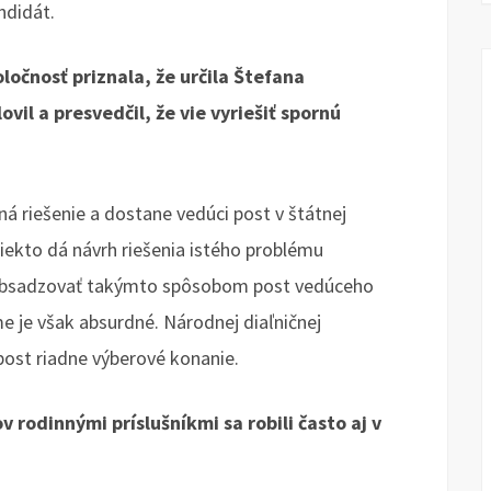
ndidát.
ločnosť priznala, že určila Štefana
vil a presvedčil, že vie vyriešiť spornú
zná riešenie a dostane vedúci post v štátnej
 niekto dá návrh riešenia istého problému
. Obsadzovať takýmto spôsobom post vedúceho
me je však absurdné. Národnej diaľničnej
 post riadne výberové konanie.
rodinnými príslušníkmi sa robili často aj v