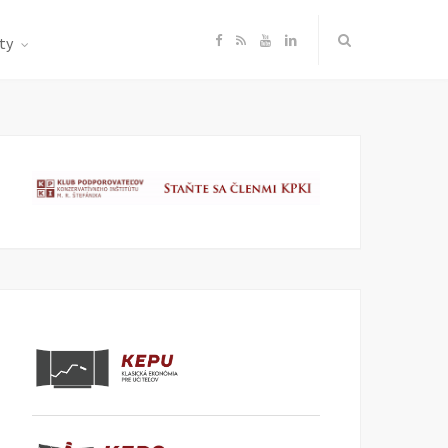
F
R
Y
L
ty
a
S
o
i
c
S
u
n
e
T
k
b
u
e
o
b
d
o
e
I
k
n